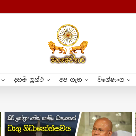
දහම් ග්‍රන්ථ
අප ගැන
විශේෂාංග