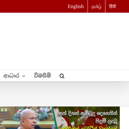
English
தமிழ்
हिंदी
ආධාර
විමසීම්