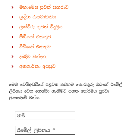
මහාමේඝ පුවත් සඟරාව
ශ්‍රද්ධා රූපවාහිනිය
ලක්විරු ගුවන් විදුලිය
ඕඩියෝ එකතුව
වීඩියෝ එකතුව
දඹදිව වන්දනා
අනගාරිකා අසපුව
මෙම වෙබ්අඩවියේ පළවන නවතම තොරතුරු ඔබගේ ඊමේල්
ලිපිනය වෙත ගෙන්වා ගැනීමට පහත පෝරමය පුරවා
ලියාපදිංචි වන්න.