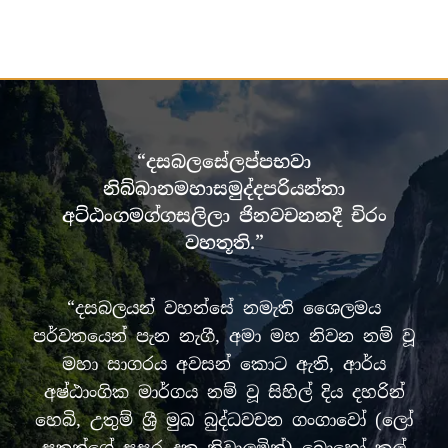
“දසබලසේලප්පභවා
නිබ්බානමහාසමුද්දපරියන්තා
අට්ඨංගමග්ගසලිලා ජිනවචනනදී චිරං
වහතූති.”
“දසබලයන් වහන්සේ නමැති ශෛලමය
පර්වතයෙන් පැන නැගී, අමා මහ නිවන නම් වූ
මහා සාගරය අවසන් කොට ඇති, ආර්ය
අෂ්ඨාංගික මාර්ගය නම් වූ සිහිල් දිය දහරින්
හෙබි, උතුම් ශ්‍රී මුඛ බුද්ධවචන ගංගාවෝ (ලෝ