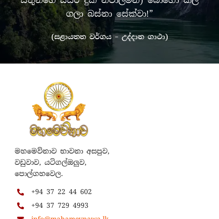
සතුන්ගේ සසර දුක නිවාලමින්) බොහෝ කල්
ගලා බස්නා සේක්වා!”
(සළායතන වර්ගය – උද්දාන ගාථා)
මහමෙව්නාව භාවනා අසපුව,
වඩුවාව, යටිගල්ඔලුව,
පොල්ගහවෙල.
+94 37 22 44 602
+94 37 729 4993