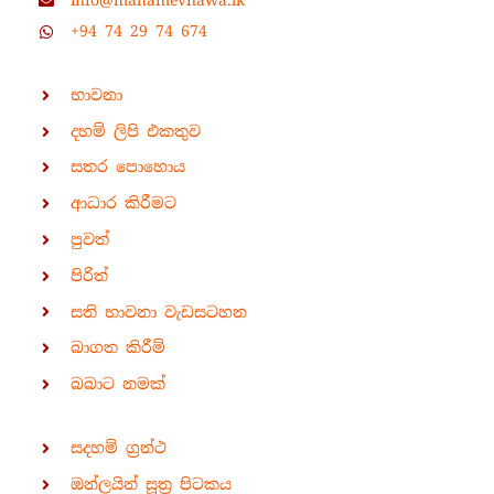
info@mahamevnawa.lk
+94 74 29 74 674
භාවනා
දහම් ලිපි එකතුව
සතර පොහොය
ආධාර කිරීමට
පුවත්
පිරිත්
සති භාවනා වැඩසටහන
බාගත කිරීම්
බබාට නමක්
සදහම් ග්‍රන්ථ
ඔන්ලයින් සූත්‍ර පිටකය