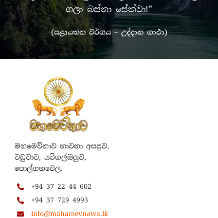
ගලා බස්නා සේක්වා!”
(සළායතන වර්ගය – උද්දාන ගාථා)
මහමෙව්නාව භාවනා අසපුව,
වඩුවාව, යටිගල්ඔලුව,
පොල්ගහවෙල.
+94 37 22 44 602
+94 37 729 4993
info@mahamevnawa.lk