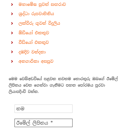
මහාමේඝ පුවත් සඟරාව
ශ්‍රද්ධා රූපවාහිනිය
ලක්විරු ගුවන් විදුලිය
ඕඩියෝ එකතුව
වීඩියෝ එකතුව
දඹදිව වන්දනා
අනගාරිකා අසපුව
මෙම වෙබ්අඩවියේ පළවන නවතම තොරතුරු ඔබගේ ඊමේල්
ලිපිනය වෙත ගෙන්වා ගැනීමට පහත පෝරමය පුරවා
ලියාපදිංචි වන්න.