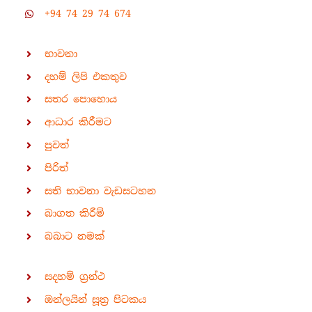
+94 74 29 74 674
භාවනා
දහම් ලිපි එකතුව
සතර පොහොය
ආධාර කිරීමට
පුවත්
පිරිත්
සති භාවනා වැඩසටහන
බාගත කිරීම්
බබාට නමක්
සදහම් ග්‍රන්ථ
ඔන්ලයින් සූත්‍ර පිටකය