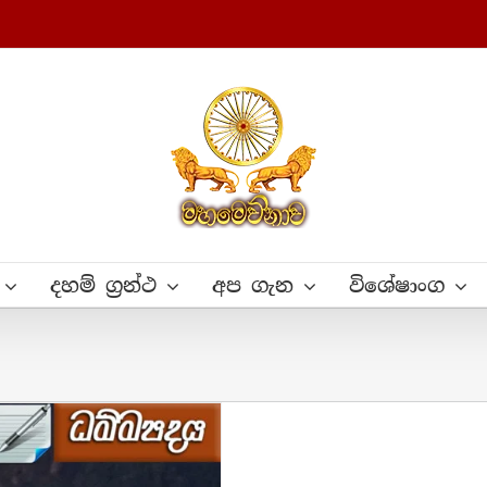
දහම් ග්‍රන්ථ
අප ගැන
විශේෂාංග