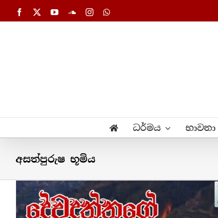
Skip
Facebook
X
YouTube
SoundCloud
Instagram
WhatsApp
to
content
ධර්මය
භාවනා
අසත්පුරුෂ භූමිය