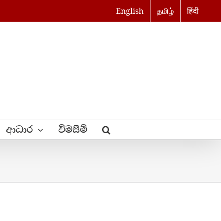
English
தமிழ்
हिंदी
ආධාර
විමසීම්