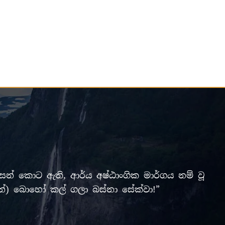
් කොට ඇති, ආර්ය අෂ්ඨාංගික මාර්ගය නම් වූ
ලමින්) බොහෝ කල් ගලා බස්නා සේක්වා!”