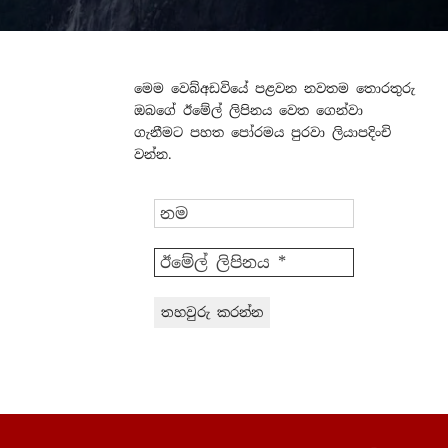
මෙම වෙබ්අඩවියේ පළවන නවතම තොරතුරු
ඔබගේ ඊමේල් ලිපිනය වෙත ගෙන්වා
ගැනීමට පහත පෝරමය පුරවා ලියාපදිංචි
වන්න.