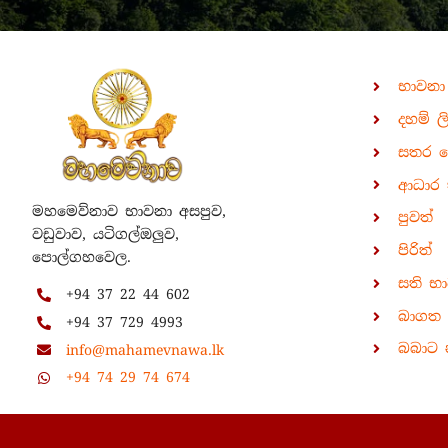
භාවනා
දහම් ල
සතර 
ආධාර 
මහමෙව්නාව භාවනා අසපුව,
පුවත්
වඩුවාව, යටිගල්ඔලුව,
පිරිත්
පොල්ගහවෙල.
සති භ
+94 37 22 44 602
බාගත ක
+94 37 729 4993
බබාට 
info@mahamevnawa.lk
+94 74 29 74 674