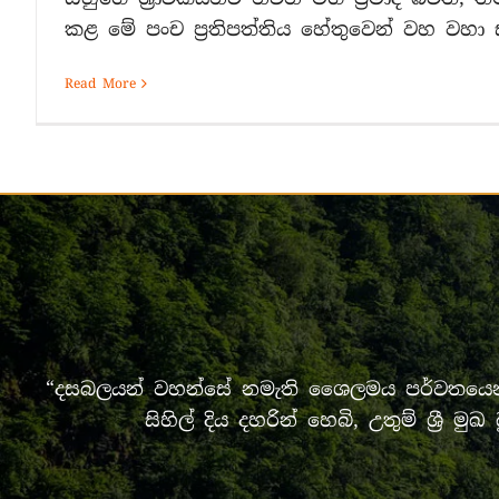
කළ මේ පංච ප්‍රතිපත්තිය හේතුවෙන් වහ වහා සස
Read More
“දසබලයන් වහන්සේ නමැති ශෛලමය පර්වතයෙන් 
සිහිල් දිය දහරින් හෙබි, උතුම් ශ්‍