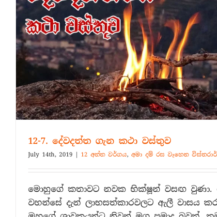
12-7. දේවදත්ත ගැන කථා වස්තුව
July 14th, 2019
|
12 අත්ත වර්ගය
,
අමා දම් රස වෑහෙන විස්තරාර
මොහුගේ කතාවට නවක භික්ෂූන් වසඟ වුණා. 
වහන්සේ දැන් ලාභසත්කාරවලට ඇලී වාසය කර
ඔහුගේ ශ්‍රාවකයන්ට නිවන් මග ප්‍රමාද බවත්, තමන