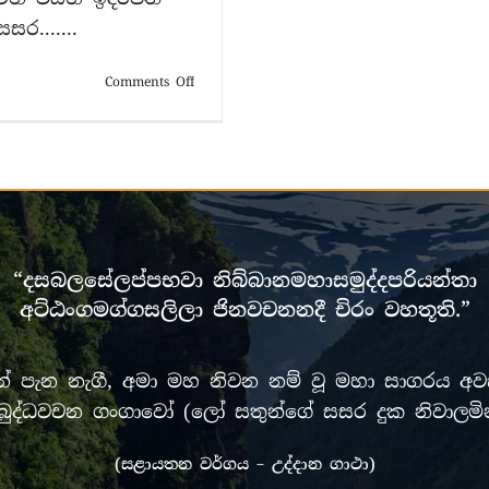
ර.......
on
Comments Off
12-
7.
දේවදත්ත
ගැන
කථා
වස්තුව
“දසබලසේලප්පභවා නිබ්බානමහාසමුද්දපරියන්තා
අට්ඨංගමග්ගසලිලා ජිනවචනනදී චිරං වහතූති.”
පැන නැගී, අමා මහ නිවන නම් වූ මහා සාගරය අවසන
රී මුඛ බුද්ධවචන ගංගාවෝ (ලෝ සතුන්ගේ සසර දුක නිවා
(සළායතන වර්ගය – උද්දාන ගාථා)