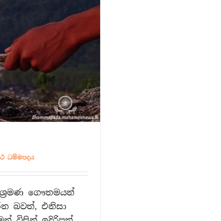
්ථ ධම්මපදය
ශ්‍රමණ ගෞතමයන්
න බවත්, එනිසා
් විසින් ඉදිරිපත්