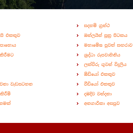
සදහම් ග්‍රන්ථ
ිපි එකතුව
ඔන්ලයින් සූත්‍ර පිටකය
පොහොය
මහාමේඝ පුවත් සඟරාව
කිරීමට
ශ්‍රද්ධා රූපවාහිනිය
ලක්විරු ගුවන් විදුලිය
ඕඩියෝ එකතුව
ාවනා වැඩසටහන
වීඩියෝ එකතුව
ිරීම්
දඹදිව වන්දනා
නමක්
අනගාරිකා අසපුව