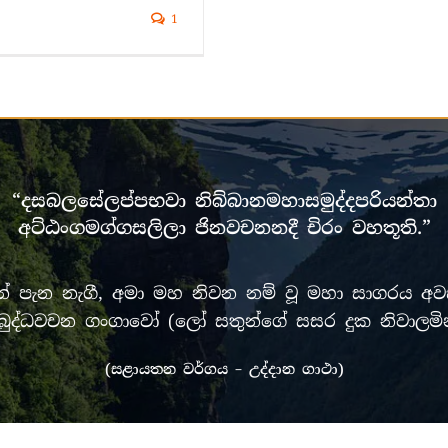
1
“දසබලසේලප්පභවා නිබ්බානමහාසමුද්දපරියන්තා
අට්ඨංගමග්ගසලිලා ජිනවචනනදී චිරං වහතූති.”
පැන නැගී, අමා මහ නිවන නම් වූ මහා සාගරය අවසන
රී මුඛ බුද්ධවචන ගංගාවෝ (ලෝ සතුන්ගේ සසර දුක නිවා
(සළායතන වර්ගය – උද්දාන ගාථා)