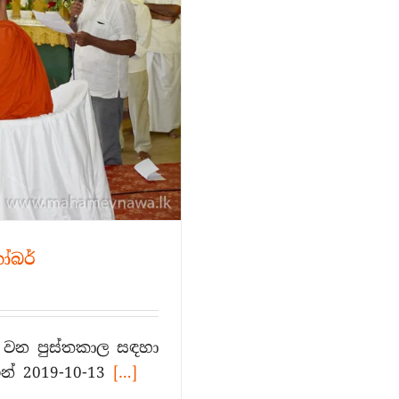
තෝබර්
ක වන පුස්තකාල සඳහා
න් 2019-10-13
[…]