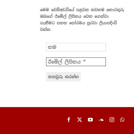
මෙම වෙබ්අඩවියේ පළවන නවතම තොරතුරු
ඔබගේ ඊමේල් ලිපිනය වෙත ගෙන්වා
ගැනීමට පහත පෝරමය පුරවා ලියාපදිංචි
වන්න.