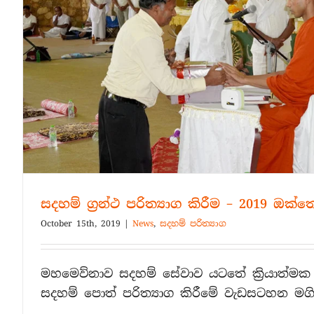
සදහම් ග්‍රන්ථ පරිත්‍යාග කිරීම – 2019 ඔක්
October 15th, 2019
|
News
,
සදහම් පරිත්‍යාග
මහමෙව්නාව සදහම් සේවාව යටතේ ක්‍රියාත්ම
සදහම් පොත් පරිත්‍යාග කිරීමේ වැඩසටහන මගි