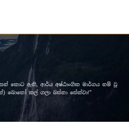
් කොට ඇති, ආර්ය අෂ්ඨාංගික මාර්ගය නම් වූ
ලමින්) බොහෝ කල් ගලා බස්නා සේක්වා!”