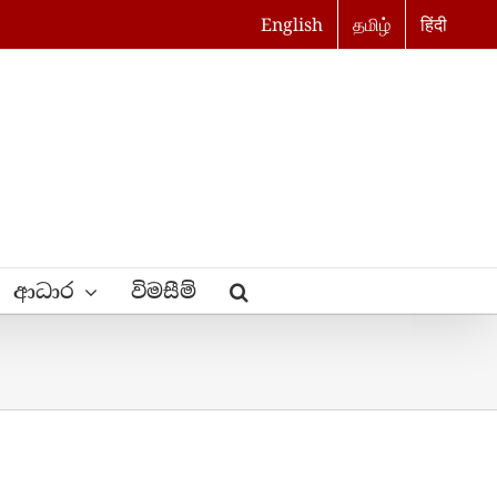
English
தமிழ்
हिंदी
ආධාර
විමසීම්