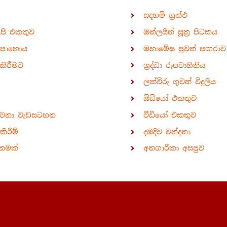
සදහම් ග්‍රන්ථ
ිපි එකතුව
ඔන්ලයින් සූත්‍ර පිටකය
පොහොය
මහාමේඝ පුවත් සඟරාව
කිරීමට
ශ්‍රද්ධා රූපවාහිනිය
ලක්විරු ගුවන් විදුලිය
ඕඩියෝ එකතුව
ාවනා වැඩසටහන
වීඩියෝ එකතුව
ිරීම්
දඹදිව වන්දනා
නමක්
අනගාරිකා අසපුව