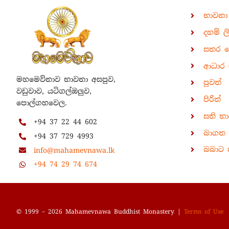
භාවනා
දහම් ල
සතර 
ආධාර 
මහමෙව්නාව භාවනා අසපුව,
පුවත්
වඩුවාව, යටිගල්ඔලුව,
පිරිත්
පොල්ගහවෙල.
සති භ
+94 37 22 44 602
බාගත ක
+94 37 729 4993
බබාට 
info@mahamevnawa.lk
+94 74 29 74 674
© 1999 – 2026 Mahamevnawa Buddhist Monastery |
Terms of Use