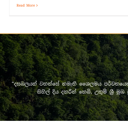
Read More
“දසබලයන් වහන්සේ නමැති ශෛලමය පර්වතයෙන් 
සිහිල් දිය දහරින් හෙබි, උතුම් ශ්‍