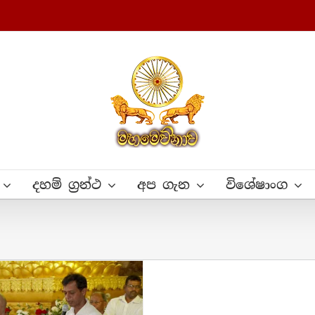
දහම් ග්‍රන්ථ
අප ගැන
විශේෂාංග