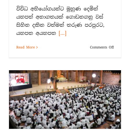
විවිධ අභියෝගයන්ට මුහුණ දෙමින්
යහපත් අනාගතයක් ගොඩනගනු වස්
සිහින දකින වත්මන් තරුණ පරපුරට,
යහපත අයහපත
[…]
on
Read More
Comments Off
යොවුන්
දහම්
සක්මන
–
2026