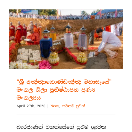
අසිරිය
–
ශ්‍රී
බුද්ධ
වර්ෂ
2570
“ශ්‍රී අඤ්ඤාකොණ්ඩඤ්ඤ මහාසෑයේ”
මංගල ශිලා ප්‍රතිෂ්ඨාපන පුණ්‍ය
මංගල්‍යය
April 27th, 2026
|
News
,
නවතම පුවත්
බුදුරජාණන් වහන්සේගේ ප්‍රථම ශ්‍රාවක