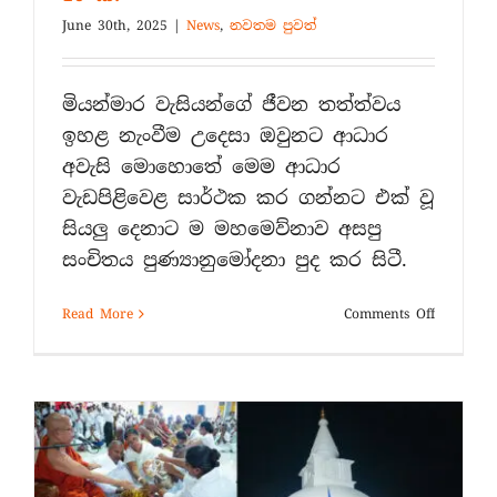
June 30th, 2025
|
News
,
නවතම පුවත්
මියන්මාර වැසියන්ගේ ජීවන තත්ත්වය
ඉහළ නැංවීම උදෙසා ඔවුනට ආධාර
අවැසි මොහොතේ මෙම ආධාර
වැඩපිළිවෙළ සාර්ථක කර ගන්නට එක් වූ
සියලු දෙනාට ම මහමෙව්නාව අසපු
සංචිතය පුණ්‍යානුමෝදනා පුද කර සිටී.
on
Read More
Comments Off
මියන්මාර
භූකම්පන
අසරණ
වූ
ජනතාවට
මහමෙව්න
රු.
මිලියන