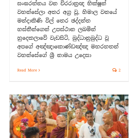
සංඝරත්නය වන චිරරාත්‍රඥ භික්ෂූන්
වහන්සේලා අතර අග්‍ර වූ, හිමාල වනයේ
මන්දාකිණි විල් තෙර ඡද්දන්ත
හස්තීන්ගෙන් උපස්ථාන ලබමින්
හුදෙකලාවේ වැඩසිටි, බුද්ධානුබුද්ධ වූ
අපගේ අඤ්ඤාකොණ්ඩඤ්ඤ මහරහතන්
වහන්සේගේ ශ්‍රී නාමය උදෙසා
Read More
2