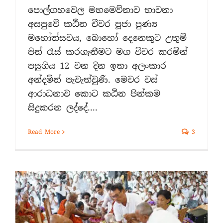
පොල්ගහවෙල මහමෙව්නාව භාවනා
අසපුවේ කඨින චීවර පූජා පුණ්‍ය
මහෝත්සවය, බොහෝ දෙනෙකුට උතුම්
පින් රැස් කරගැනීමට මග විවර කරමින්
පසුගිය 12 වන දින ඉතා අලංකාර
අන්දමින් පැවැත්වුණි. මෙවර වස්
ආරාධනාව කොට කඨින පින්කම
සිදුකරන ලද්දේ....
Read More
3