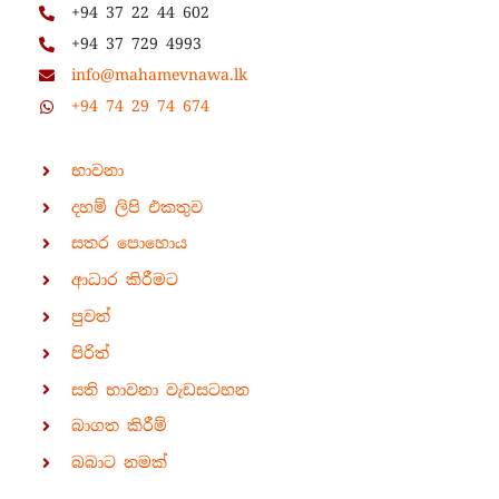
+94 37 22 44 602
+94 37 729 4993
info@mahamevnawa.lk
+94 74 29 74 674
භාවනා
දහම් ලිපි එකතුව
සතර පොහොය
ආධාර කිරීමට
පුවත්
පිරිත්
සති භාවනා වැඩසටහන
බාගත කිරීම්
බබාට නමක්