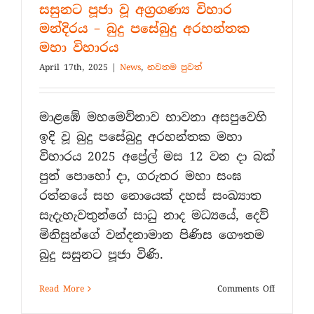
සසුනට පූජා වූ අග්‍රගණ්‍ය විහාර
මන්දිරය – බුදු පසේබුදු අරහන්තක
මහා විහාරය
April 17th, 2025
|
News
,
නවතම පුවත්
මාළඹේ මහමෙව්නාව භාවනා අසපුවෙහි
ඉදි වූ බුදු පසේබුදු අරහන්තක මහා
විහාරය 2025 අප්‍රේල් මස 12 වන දා බක්
පුන් පොහෝ දා, ගරුතර මහා සංඝ
රත්නයේ සහ නොයෙක් දහස් සංඛ්‍යාත
සැදැහැවතුන්ගේ සාධු නාද මධ්‍යයේ, දෙව්
මිනිසුන්ගේ වන්දනාමාන පිණිස ගෞතම
බුදු සසුනට පූජා විණි.
on
Read More
Comments Off
බක්