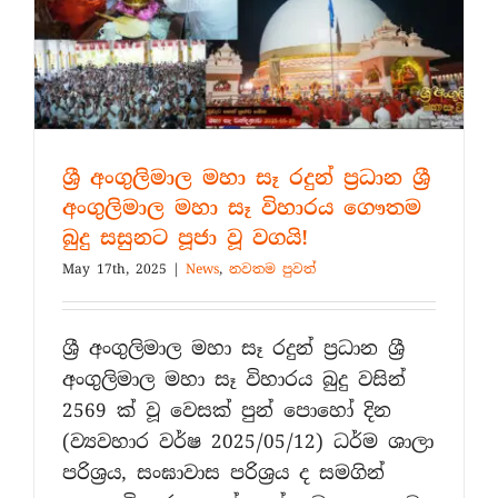
16
ක්.
ශ්‍රී අංගුලිමාල මහා සෑ රදුන් ප්‍රධාන ශ්‍රී
අංගුලිමාල මහා සෑ විහාරය ගෞතම
බුදු සසුනට පූජා වූ වගයි!
May 17th, 2025
|
News
,
නවතම පුවත්
ශ්‍රී අංගුලිමාල මහා සෑ රදුන් ප්‍රධාන ශ්‍රී
අංගුලිමාල මහා සෑ විහාරය බුදු වසින්
2569 ක් වූ වෙසක් පුන් පොහෝ දින
(ව්‍යවහාර වර්ෂ 2025/05/12) ධර්ම ශාලා
පරිශ්‍රය, සංඝාවාස පරිශ්‍රය ද සමගින්