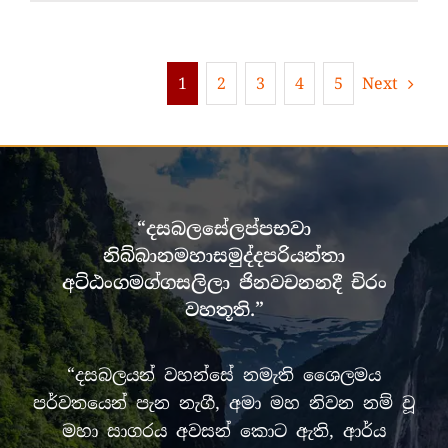
පුන්
පොහෝ
දා
ගෞතම
Next
1
2
3
4
5
බුදු
සසුනට
පූජා
වූ
අග්‍රගණ්‍ය
විහාර
මන්දිරය
–
“දසබලසේලප්පභවා
බුදු
නිබ්බානමහාසමුද්දපරියන්තා
පසේබුදු
අට්ඨංගමග්ගසලිලා ජිනවචනනදී චිරං
අරහන්ත
මහා
වහතූති.”
විහාරය
“දසබලයන් වහන්සේ නමැති ශෛලමය
පර්වතයෙන් පැන නැගී, අමා මහ නිවන නම් වූ
මහා සාගරය අවසන් කොට ඇති, ආර්ය