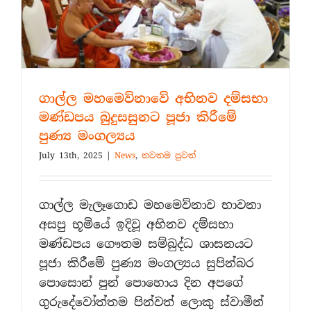
ගාල්ල මහමෙව්නාවේ අභිනව දම්සභා
මණ්ඩපය බුදුසසුනට පූජා කිරීමේ
පුණ්‍ය මංගල්‍යය
July 13th, 2025
|
News
,
නවතම පුවත්
ගාල්ල මැලෑගොඩ මහමෙව්නාව භාවනා
අසපු භූමියේ ඉදිවූ අභිනව දම්සභා
මණ්ඩපය ගෞතම සම්බුද්ධ ශාසනයට
පූජා කිරීමේ පුණ්‍ය මංගල්‍යය සුපින්බර
පොසොන් පුන් පොහොය දින අපගේ
ගුරුදේවෝත්තම පින්වත් ලොකු ස්වාමීන්