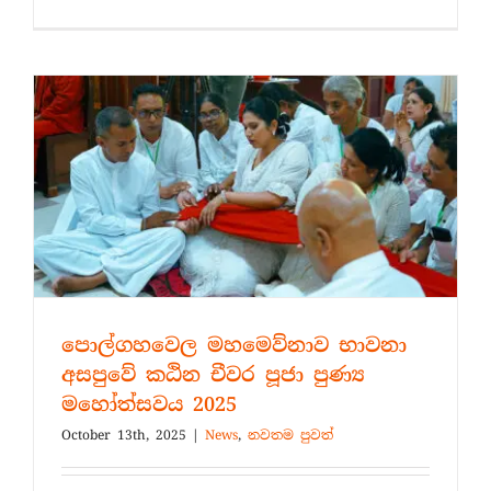
පොල්ගහවෙල මහමෙව්නාව භාවනා
අසපුවේ කඨින චීවර පූජා පුණ්‍ය
මහෝත්සවය 2025
October 13th, 2025
|
News
,
නවතම පුවත්