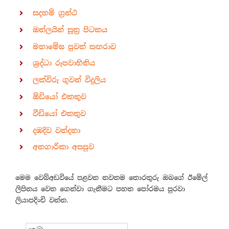
සදහම් ග්‍රන්ථ
ඔන්ලයින් සූත්‍ර පිටකය
මහාමේඝ පුවත් සඟරාව
ශ්‍රද්ධා රූපවාහිනිය
ලක්විරු ගුවන් විදුලිය
ඕඩියෝ එකතුව
වීඩියෝ එකතුව
දඹදිව වන්දනා
අනගාරිකා අසපුව
මෙම වෙබ්අඩවියේ පළවන නවතම තොරතුරු ඔබගේ ඊමේල්
ලිපිනය වෙත ගෙන්වා ගැනීමට පහත පෝරමය පුරවා
ලියාපදිංචි වන්න.