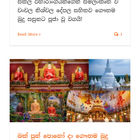
සකල විහාරාංගයන්ගෙන් සමලංකෘත ව
චංචල නිශ්චල දේපල සහිතව ගෞතම
බුදු සසුනට පූජා වූ වගයි!
Read More
1
බක් පුන් පොහෝ දා ගෞතම බුදු