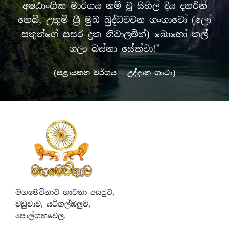
අෂ්ඨාංගික මාර්ගය නම් වූ සිහිල් දිය දහරින්
හෙබි, උතුම් ශ්‍රී මුඛ බුද්ධවචන ගංගාවෝ (ලෝ
සතුන්ගේ සසර දුක නිවාලමින්) බොහෝ කල්
ගලා බස්නා සේක්වා!”
(සළායතන වර්ගය – උද්දාන ගාථා)
මහමෙව්නාව භාවනා අසපුව,
වඩුවාව, යටිගල්ඔලුව,
පොල්ගහවෙල.