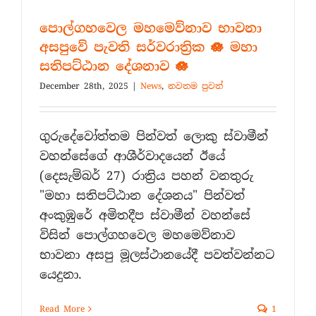
පොල්ගහවෙල මහමෙව්නාව භාවනා
අසපුවේ පැවති සර්වරාත්‍රික 🪷 මහා
සතිපට්ඨාන දේශනාව 🪷
December 28th, 2025
|
News
,
නවතම පුවත්
​ගුරුදේවෝත්තම පින්වත් ලොකු ස්වාමීන්
වහන්සේගේ ආශීර්වාදයෙන් ඊයේ
(දෙසැම්බර් 27) රාත්‍රිය පහන් වනතුරු
"මහා සතිපට්ඨාන දේශනය" පින්වත්
අංකුඹුරේ අමිතදීප ස්වාමීන් වහන්සේ
විසින් පොල්ගහවෙල මහමෙව්නාව
භාවනා අසපු මූලස්ථානයේදී පවත්වන්නට
යෙදුනා.
Read More
1