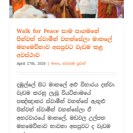
Walk for Peace සාම පාගමනේ
පින්වත් ස්වාමීන් වහන්සේලා මාතලේ
මහමෙව්නාව අසපුවට වැඩම කළ
අවස්ථාව
April 27th, 2026
|
News
,
නවතම පුවත්
දඹුල්ලේ සිට මාතලේ අළු විහාරය දක්වා
වැඩම කරනු ලැබූ වියට්නාමයේ
පඤ්ඤාකර ස්වාමීන් වහන්සේ ඇතුළු
පින්වත් ස්වාමීන් වහන්සේලා ඒ
අතරවාරයේ මාතලේ, මඩවල උල්පත
මහමෙව්නාව භාවනා අසපුවට ද වැඩම