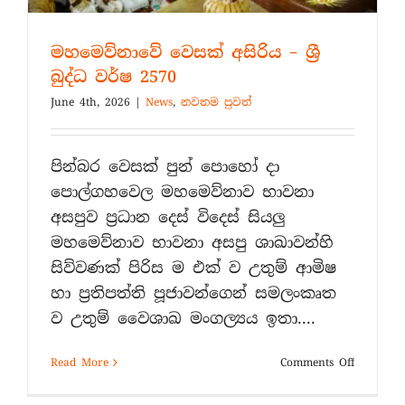
මහමෙව්නාවේ වෙසක් අසිරිය – ශ්‍රී
බුද්ධ වර්ෂ 2570
June 4th, 2026
|
News
,
නවතම පුවත්
පින්බර වෙසක් පුන් පොහෝ දා
පොල්ගහවෙල මහමෙව්නාව භාවනා
අසපුව ප්‍රධාන දෙස් විදෙස් සියලු
මහමෙව්නාව භාවනා අසපු ශාඛාවන්හි
සිව්වණක් පිරිස ම එක් ව උතුම් ආමිෂ
හා ප්‍රතිපත්ති පූජාවන්ගෙන් සමලංකෘත
ව උතුම් වෛශාඛ මංගල්‍යය ඉතා....
on
Read More
Comments Off
මහමෙව්
වෙසක්