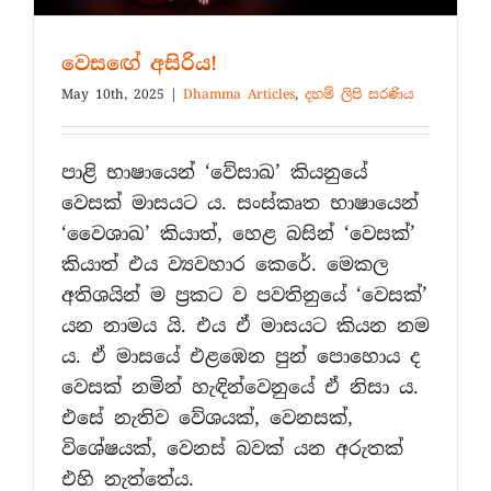
වෙසඟේ අසිරිය!
May 10th, 2025
|
Dhamma Articles
,
දහම් ලිපි සරණිය
පාළි භාෂායෙන් ‘වේසාඛ’ කියනුයේ
වෙසක් මාසයට ය. සංස්කෘත භාෂායෙන්
‘වෛශාඛ’ කියාත්, හෙළ බසින් ‘වෙසක්’
කියාත් එය ව්‍යවහාර කෙරේ. මෙකල
අතිශයින් ම ප්‍රකට ව පවතිනුයේ ‘වෙසක්’
යන නාමය යි. එය ඒ මාසයට කියන නම
ය. ඒ මාසයේ එළඹෙන පුන් පොහොය ද
වෙසක් නමින් හැඳින්වෙනුයේ ඒ නිසා ය.
එසේ නැතිව වේශයක්, වෙනසක්,
විශේෂයක්, වෙනස් බවක් යන අරුතක්
එහි නැත්තේය.