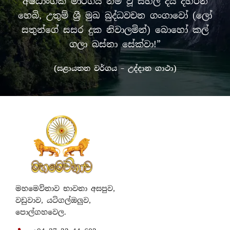
අෂ්ඨාංගික මාර්ගය නම් වූ සිහිල් දිය දහරින්
හෙබි, උතුම් ශ්‍රී මුඛ බුද්ධවචන ගංගාවෝ (ලෝ
සතුන්ගේ සසර දුක නිවාලමින්) බොහෝ කල්
ගලා බස්නා සේක්වා!”
(සළායතන වර්ගය – උද්දාන ගාථා)
මහමෙව්නාව භාවනා අසපුව,
වඩුවාව, යටිගල්ඔලුව,
පොල්ගහවෙල.