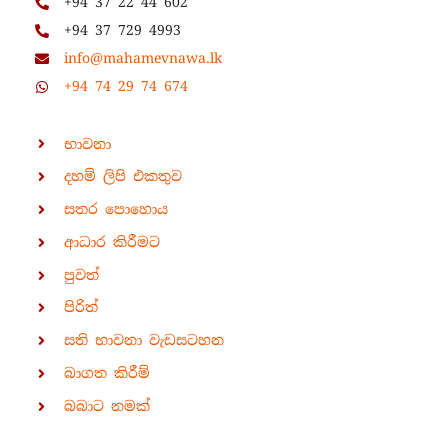
+94 37 22 44 602
+94 37 729 4993
info@mahamevnawa.lk
+94 74 29 74 674
භාවනා
දහම් ලිපි එකතුව
සතර පොහොය
ආධාර කිරීමට
පුවත්
පිරිත්
සති භාවනා වැඩසටහන
බාගත කිරීම්
බබාට නමක්