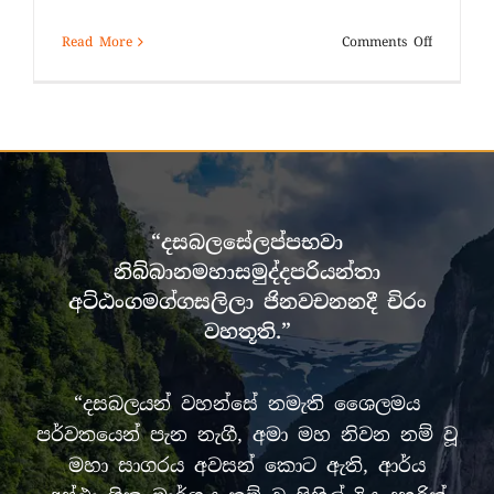
on
Read More
Comments Off
වෙසඟේ
අසිරිය!
“දසබලසේලප්පභවා
නිබ්බානමහාසමුද්දපරියන්තා
අට්ඨංගමග්ගසලිලා ජිනවචනනදී චිරං
වහතූති.”
“දසබලයන් වහන්සේ නමැති ශෛලමය
පර්වතයෙන් පැන නැගී, අමා මහ නිවන නම් වූ
මහා සාගරය අවසන් කොට ඇති, ආර්ය