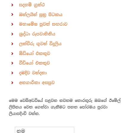
සදහම් ග්‍රන්ථ
ඔන්ලයින් සූත්‍ර පිටකය
මහාමේඝ පුවත් සඟරාව
ශ්‍රද්ධා රූපවාහිනිය
ලක්විරු ගුවන් විදුලිය
ඕඩියෝ එකතුව
වීඩියෝ එකතුව
දඹදිව වන්දනා
අනගාරිකා අසපුව
මෙම වෙබ්අඩවියේ පළවන නවතම තොරතුරු ඔබගේ ඊමේල්
ලිපිනය වෙත ගෙන්වා ගැනීමට පහත පෝරමය පුරවා
ලියාපදිංචි වන්න.