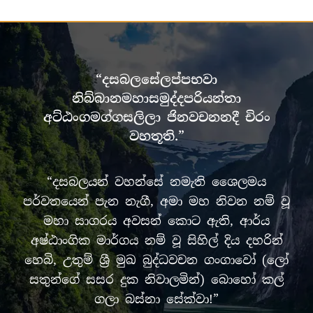
“දසබලසේලප්පභවා
නිබ්බානමහාසමුද්දපරියන්තා
අට්ඨංගමග්ගසලිලා ජිනවචනනදී චිරං
වහතූති.”
“දසබලයන් වහන්සේ නමැති ශෛලමය
පර්වතයෙන් පැන නැගී, අමා මහ නිවන නම් වූ
මහා සාගරය අවසන් කොට ඇති, ආර්ය
අෂ්ඨාංගික මාර්ගය නම් වූ සිහිල් දිය දහරින්
හෙබි, උතුම් ශ්‍රී මුඛ බුද්ධවචන ගංගාවෝ (ලෝ
සතුන්ගේ සසර දුක නිවාලමින්) බොහෝ කල්
ගලා බස්නා සේක්වා!”