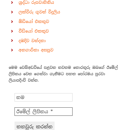
ශ්‍රද්ධා රූපවාහිනිය
ලක්විරු ගුවන් විදුලිය
ඕඩියෝ එකතුව
වීඩියෝ එකතුව
දඹදිව වන්දනා
අනගාරිකා අසපුව
මෙම වෙබ්අඩවියේ පළවන නවතම තොරතුරු ඔබගේ ඊමේල්
ලිපිනය වෙත ගෙන්වා ගැනීමට පහත පෝරමය පුරවා
ලියාපදිංචි වන්න.