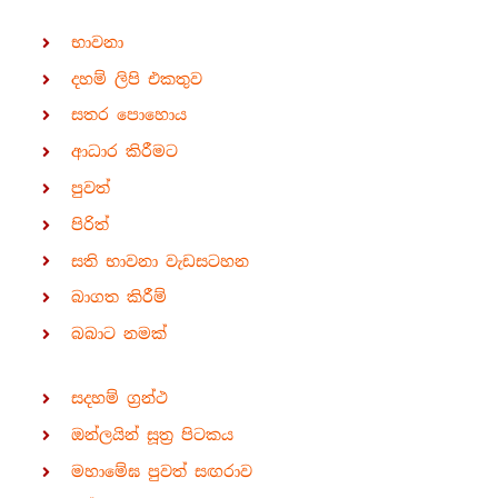
භාවනා
දහම් ලිපි එකතුව
සතර පොහොය
ආධාර කිරීමට
පුවත්
පිරිත්
සති භාවනා වැඩසටහන
බාගත කිරීම්
බබාට නමක්
සදහම් ග්‍රන්ථ
ඔන්ලයින් සූත්‍ර පිටකය
මහාමේඝ පුවත් සඟරාව