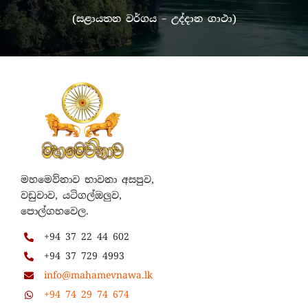
(සළායතන වර්ගය – උද්දාන ගාථා)
මහමෙව්නාව භාවනා අසපුව,
වඩුවාව, යටිගල්ඔලුව,
පොල්ගහවෙල.
+94 37 22 44 602
+94 37 729 4993
info@mahamevnawa.lk
+94 74 29 74 674