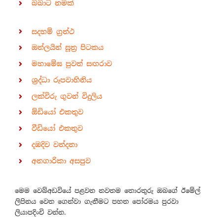
බබාට නමක්
සදහම් ග්‍රන්ථ
ඔන්ලයින් සූත්‍ර පිටකය
මහාමේඝ පුවත් සඟරාව
ශ්‍රද්ධා රූපවාහිනිය
ලක්විරු ගුවන් විදුලිය
ඕඩියෝ එකතුව
වීඩියෝ එකතුව
දඹදිව වන්දනා
අනගාරිකා අසපුව
මෙම වෙබ්අඩවියේ පළවන නවතම තොරතුරු ඔබගේ ඊමේල්
ලිපිනය වෙත ගෙන්වා ගැනීමට පහත පෝරමය පුරවා
ලියාපදිංචි වන්න.