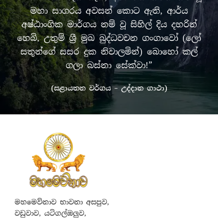
මහා සාගරය අවසන් කොට ඇති, ආර්ය
අෂ්ඨාංගික මාර්ගය නම් වූ සිහිල් දිය දහරින්
හෙබි, උතුම් ශ්‍රී මුඛ බුද්ධවචන ගංගාවෝ (ලෝ
සතුන්ගේ සසර දුක නිවාලමින්) බොහෝ කල්
ගලා බස්නා සේක්වා!”
(සළායතන වර්ගය – උද්දාන ගාථා)
මහමෙව්නාව භාවනා අසපුව,
වඩුවාව, යටිගල්ඔලුව,