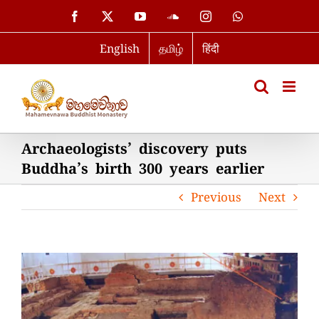
Skip
Facebook
X
YouTube
SoundCloud
Instagram
WhatsApp
to
English
தமிழ்
हिंदी
content
Archaeologists’ discovery puts
Buddha’s birth 300 years earlier
Previous
Next