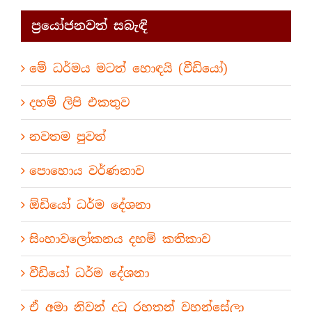
ප්‍රයෝජනවත් සබැඳි
මේ ධර්මය මටත් හොඳයි (වීඩියෝ)
දහම් ලිපි එකතුව
නවතම පුවත්
පොහොය වර්ණනාව
ඕඩියෝ ධර්ම දේශනා
සිංහාවලෝකනය දහම් කතිකාව
වීඩියෝ ධර්ම දේශනා
ඒ අමා නිවන් දුටු රහතන් වහන්සේලා