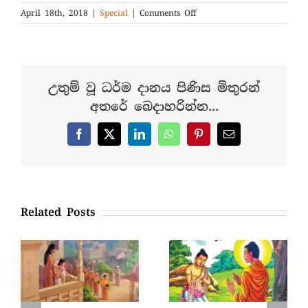
on
April 18th, 2018
|
Special
|
Comments Off
Archaeologists’
discovery
puts
Buddha’s
birth
උතුම් වූ ධර්ම දානය පිණිස මිතුරන්
300
අතරේ බෙදාහරින්න...
years
earlier
Facebook
X
LinkedIn
WhatsApp
Pinterest
Email
Related Posts