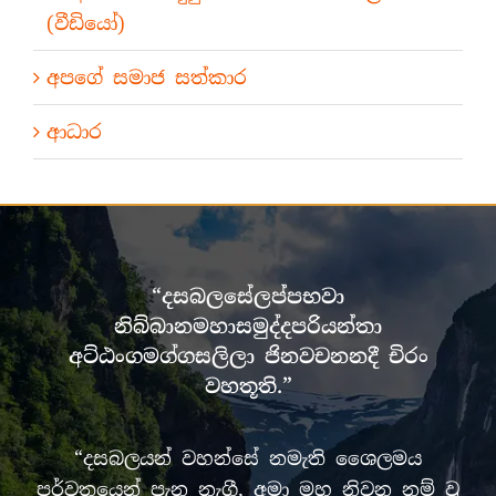
(වීඩියෝ)
අපගේ සමාජ සත්කාර
ආධාර
“දසබලසේලප්පභවා
නිබ්බානමහාසමුද්දපරියන්තා
අට්ඨංගමග්ගසලිලා ජිනවචනනදී චිරං
වහතූති.”
“දසබලයන් වහන්සේ නමැති ශෛලමය
පර්වතයෙන් පැන නැගී, අමා මහ නිවන නම් වූ