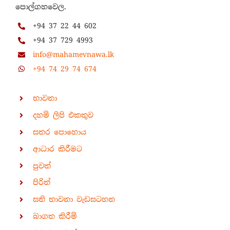
පොල්ගහවෙල.
+94 37 22 44 602
+94 37 729 4993
info@mahamevnawa.lk
+94 74 29 74 674
භාවනා
දහම් ලිපි එකතුව
සතර පොහොය
ආධාර කිරීමට
පුවත්
පිරිත්
සති භාවනා වැඩසටහන
බාගත කිරීම්