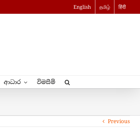
English
தமிழ்
हिंदी
ආධාර
විමසීම්
Previous