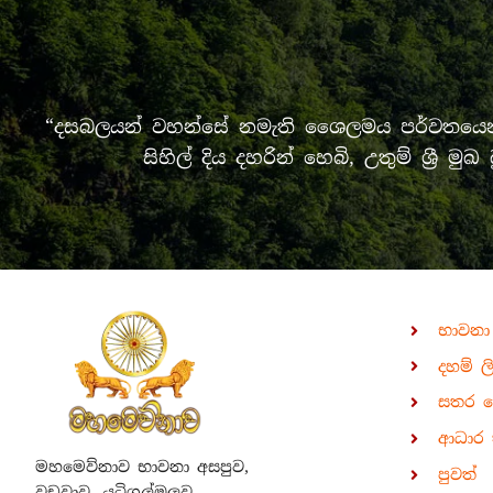
“දසබලයන් වහන්සේ නමැති ශෛලමය පර්වතයෙන් 
සිහිල් දිය දහරින් හෙබි, උතුම් ශ්‍
භාවනා
දහම් ල
සතර 
ආධාර 
මහමෙව්නාව භාවනා අසපුව,
පුවත්
වඩුවාව, යටිගල්ඔලුව,