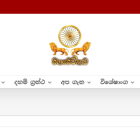
දහම් ග්‍රන්ථ
අප ගැන
විශේෂාංග