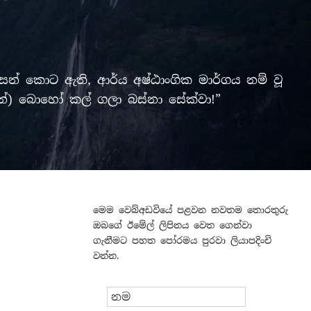
් කොට ඇති, ආර්ය අෂ්ඨාංගික මාර්ගය නම් වූ
ලමින්) බොහෝ කල් ගලා බස්නා සේක්වා!”
මෙම වෙබ්අඩවියේ පළවන නවතම තොරතුරු
ඔබගේ ඊමේල් ලිපිනය වෙත ගෙන්වා
ගැනීමට පහත පෝරමය පුරවා ලියාපදිංචි
වන්න.