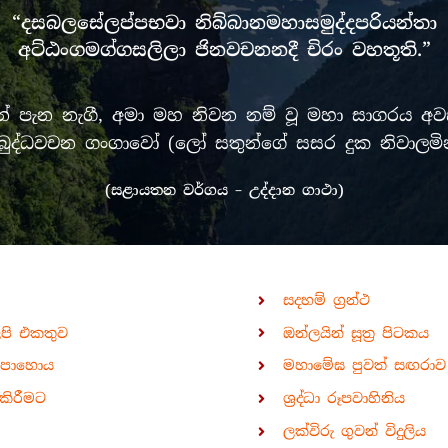
“දසබලසේලප්පභවා නිබ්බානමහාසමුද්දපරියන්තා
අට්ඨංගමග්ගසලිලා ජිනවචනනදී චිරං වහතූති.”
පැන නැගී, අමා මහ නිවන නම් වූ මහා සාගරය අවසන
රී මුඛ බුද්ධවචන ගංගාවෝ (ලෝ සතුන්ගේ සසර දුක නිවා
(සළායතන වර්ගය – උද්දාන ගාථා)
සදහම් ග්‍රන්ථ
ිපි එකතුව
ඔන්ලයින් සූත්‍ර පිටකය
පොහොය
මහාමේඝ පුවත් සඟරාව
කිරීමට
ශ්‍රද්ධා රූපවාහිනිය
ලක්විරු ගුවන් විදුලිය