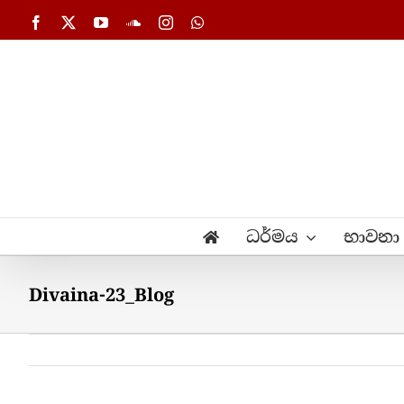
Skip
Facebook
X
YouTube
SoundCloud
Instagram
WhatsApp
to
content
ධර්මය
භාවනා
Divaina-23_Blog