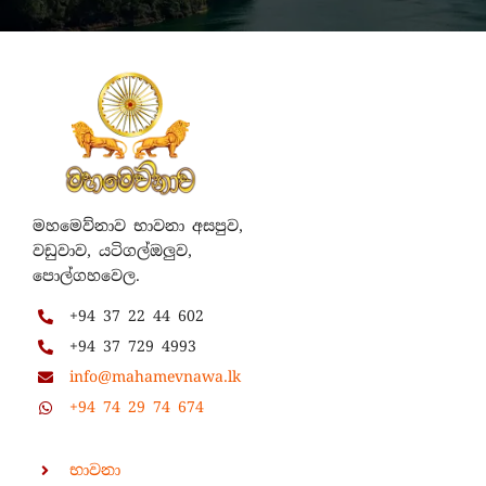
මහමෙව්නාව භාවනා අසපුව,
වඩුවාව, යටිගල්ඔලුව,
පොල්ගහවෙල.
+94 37 22 44 602
+94 37 729 4993
info@mahamevnawa.lk
+94 74 29 74 674
භාවනා