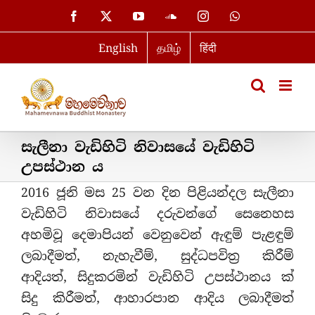
Skip
Facebook
X
YouTube
SoundCloud
Instagram
WhatsApp
to
English
தமிழ்
हिंदी
content
සැලීනා වැඩිහිටි නිවාසයේ වැඩිහිටි
උපස්ථාන ය
2016 ජූනි මස 25 වන දින පිළියන්දල සැලීනා
වැඩිහිටි නිවාසයේ දරුවන්ගේ සෙනෙහස
අහමිවූ දෙමාපියන් වෙනුවෙන් ඇඳුම් පැළඳුම්
ලබාදීමත්, නැහැවීම්, සුද්ධපවිත‍්‍ර කිරීම්
ආදියත්, සිදුකරමින් වැඩිහිටි උපස්ථානය ක්
සිදු කිරීමත්, ආහාරපාන ආදිය ලබාදීමත්