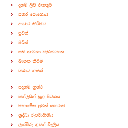
දහම් ලිපි එකතුව
සතර පොහොය
ආධාර කිරීමට
පුවත්
පිරිත්
සති භාවනා වැඩසටහන
බාගත කිරීම්
බබාට නමක්
සදහම් ග්‍රන්ථ
ඔන්ලයින් සූත්‍ර පිටකය
මහාමේඝ පුවත් සඟරාව
ශ්‍රද්ධා රූපවාහිනිය
ලක්විරු ගුවන් විදුලිය