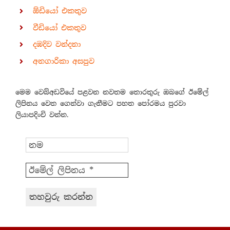
ඕඩියෝ එකතුව
වීඩියෝ එකතුව
දඹදිව වන්දනා
අනගාරිකා අසපුව
මෙම වෙබ්අඩවියේ පළවන නවතම තොරතුරු ඔබගේ ඊමේල්
ලිපිනය වෙත ගෙන්වා ගැනීමට පහත පෝරමය පුරවා
ලියාපදිංචි වන්න.