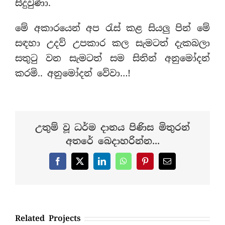
සිදුවුණා.
මේ අකාරයෙන් අප ‍රැස් කළ සියලු පින් මේ
සඳහා උදව් උපකාර කල සැමටත් දැකබලා
සතු‍ටු වන සැමටත් සම සිතින් අනුමෝදන්
කරමි.. අනුමෝදන් වේවා…!
උතුම් වූ ධර්ම දානය පිණිස මිතුරන්
අතරේ බෙදාහරින්න...
Facebook
X
LinkedIn
WhatsApp
Pinterest
Email
Related Projects