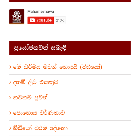
ප්‍රයෝජනවත් සබැඳි
මේ ධර්මය මටත් හොඳයි (වීඩියෝ)
දහම් ලිපි එකතුව
නවතම පුවත්
පොහොය වර්ණනාව
ඕඩියෝ ධර්ම දේශනා