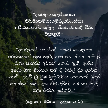
“දසබලසේලප්පභවා
නිබ්බානමහාසමුද්දපරියන්තා
අට්ඨංගමග්ගසලිලා ජිනවචනනදී චිරං
වහතූති.”
“දසබලයන් වහන්සේ නමැති ශෛලමය
පර්වතයෙන් පැන නැගී, අමා මහ නිවන නම් වූ
මහා සාගරය අවසන් කොට ඇති, ආර්ය
අෂ්ඨාංගික මාර්ගය නම් වූ සිහිල් දිය දහරින්
හෙබි, උතුම් ශ්‍රී මුඛ බුද්ධවචන ගංගාවෝ (ලෝ
සතුන්ගේ සසර දුක නිවාලමින්) බොහෝ කල්
ගලා බස්නා සේක්වා!”
(සළායතන වර්ගය – උද්දාන ගාථා)