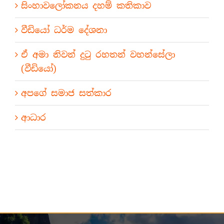
සිංහාවලෝකනය දහම් කතිකාව
වීඩියෝ ධර්ම දේශනා
ඒ අමා නිවන් දුටු රහතන් වහන්සේලා
(වීඩියෝ)
අපගේ සමාජ සත්කාර
ආධාර