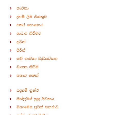
භාවනා
දහම් ලිපි එකතුව
සතර පොහොය
ආධාර කිරීමට
පුවත්
පිරිත්
සති භාවනා වැඩසටහන
බාගත කිරීම්
බබාට නමක්
සදහම් ග්‍රන්ථ
ඔන්ලයින් සූත්‍ර පිටකය
මහාමේඝ පුවත් සඟරාව