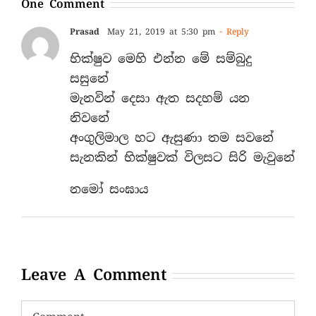
One Comment
Prasad
May 21, 2019 at 5:30 pm
- Reply
භික්ෂුව මෙහි එන්න මේ සම්බුදු
සසුනේ
මැනවින් දෙසා ඇත සදහම් යන
නිවනේ
අංගුලිමාල හට ඇසුණා තම සවනේ
සැනකින් භික්ෂුවක් විලසට සිරි මැවුනේ
නමෝ සංඝාය
Leave A Comment
Comment