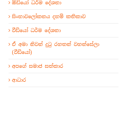
ඕඩියෝ ධර්ම දේශනා
සිංහාවලෝකනය දහම් කතිකාව
වීඩියෝ ධර්ම දේශනා
ඒ අමා නිවන් දුටු රහතන් වහන්සේලා
(වීඩියෝ)
අපගේ සමාජ සත්කාර
ආධාර