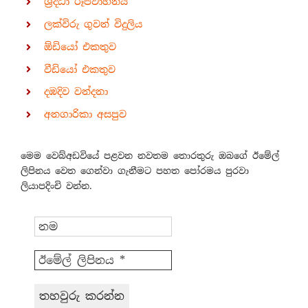
ශ්‍රද්ධා රූපවාහිනිය
ලක්විරු ගුවන් විදුලිය
ඕඩියෝ එකතුව
වීඩියෝ එකතුව
දඹදිව වන්දනා
අනගාරිකා අසපුව
මෙම වෙබ්අඩවියේ පළවන නවතම තොරතුරු ඔබගේ ඊමේල්
ලිපිනය වෙත ගෙන්වා ගැනීමට පහත පෝරමය පුරවා
ලියාපදිංචි වන්න.