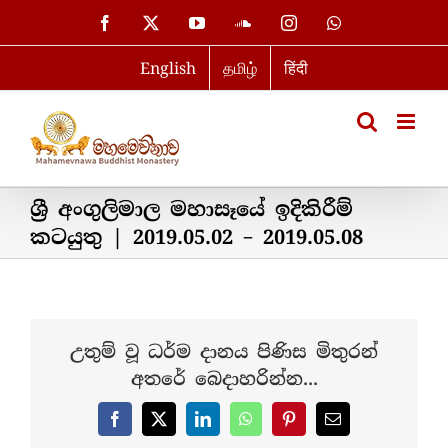
Skip
Facebook
X
YouTube
SoundCloud
Instagram
WhatsApp
to
English
தமிழ்
हिंदी
content
ශ්‍රී අංගුලිමාල මහාසෑයේ ඉදිකිරීම්
කටයුතු | 2019.05.02 – 2019.05.08
උතුම් වූ ධර්ම දානය පිණිස මිතුරන්
අතරේ බෙදාහරින්න...
Facebook
X
LinkedIn
WhatsApp
Pinterest
Email