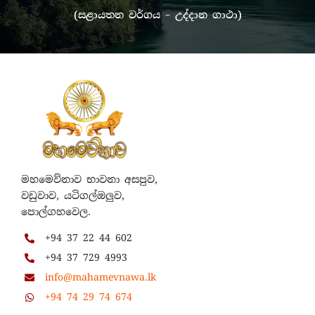
(සළායතන වර්ගය – උද්දාන ගාථා)
මහමෙව්නාව භාවනා අසපුව,
වඩුවාව, යටිගල්ඔලුව,
පොල්ගහවෙල.
+94 37 22 44 602
+94 37 729 4993
info@mahamevnawa.lk
+94 74 29 74 674