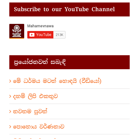
Subscribe to our YouTube Channel
ප්‍රයෝජනවත් සබැඳි
මේ ධර්මය මටත් හොඳයි (වීඩියෝ)
දහම් ලිපි එකතුව
නවතම පුවත්
පොහොය වර්ණනාව