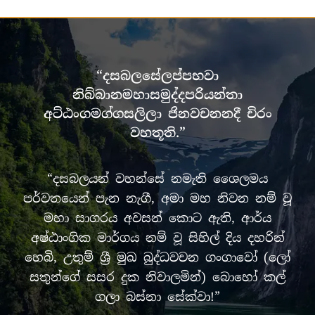
“දසබලසේලප්පභවා
නිබ්බානමහාසමුද්දපරියන්තා
අට්ඨංගමග්ගසලිලා ජිනවචනනදී චිරං
වහතූති.”
“දසබලයන් වහන්සේ නමැති ශෛලමය
පර්වතයෙන් පැන නැගී, අමා මහ නිවන නම් වූ
මහා සාගරය අවසන් කොට ඇති, ආර්ය
අෂ්ඨාංගික මාර්ගය නම් වූ සිහිල් දිය දහරින්
හෙබි, උතුම් ශ්‍රී මුඛ බුද්ධවචන ගංගාවෝ (ලෝ
සතුන්ගේ සසර දුක නිවාලමින්) බොහෝ කල්
ගලා බස්නා සේක්වා!”