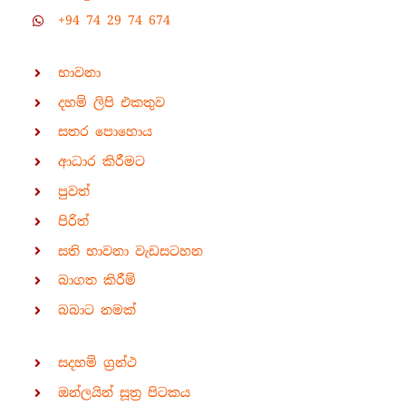
+94 74 29 74 674
භාවනා
දහම් ලිපි එකතුව
සතර පොහොය
ආධාර කිරීමට
පුවත්
පිරිත්
සති භාවනා වැඩසටහන
බාගත කිරීම්
බබාට නමක්
සදහම් ග්‍රන්ථ
ඔන්ලයින් සූත්‍ර පිටකය