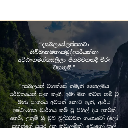
“දසබලසේලප්පභවා
නිබ්බානමහාසමුද්දපරියන්තා
අට්ඨංගමග්ගසලිලා ජිනවචනනදී චිරං
වහතූති.”
“දසබලයන් වහන්සේ නමැති ශෛලමය
පර්වතයෙන් පැන නැගී, අමා මහ නිවන නම් වූ
මහා සාගරය අවසන් කොට ඇති, ආර්ය
අෂ්ඨාංගික මාර්ගය නම් වූ සිහිල් දිය දහරින්
හෙබි, උතුම් ශ්‍රී මුඛ බුද්ධවචන ගංගාවෝ (ලෝ
සතුන්ගේ සසර දුක නිවාලමින්) බොහෝ කල්