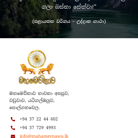
ගලා බස්නා සේක්වා!”
(සළායතන වර්ගය – උද්දාන ගාථා)
මහමෙව්නාව භාවනා අසපුව,
වඩුවාව, යටිගල්ඔලුව,
පොල්ගහවෙල.
+94 37 22 44 602
+94 37 729 4993
info@mahamevnawa.lk