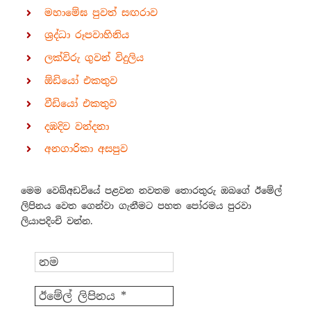
මහාමේඝ පුවත් සඟරාව
ශ්‍රද්ධා රූපවාහිනිය
ලක්විරු ගුවන් විදුලිය
ඕඩියෝ එකතුව
වීඩියෝ එකතුව
දඹදිව වන්දනා
අනගාරිකා අසපුව
මෙම වෙබ්අඩවියේ පළවන නවතම තොරතුරු ඔබගේ ඊමේල්
ලිපිනය වෙත ගෙන්වා ගැනීමට පහත පෝරමය පුරවා
ලියාපදිංචි වන්න.