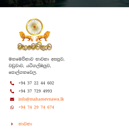
මහමෙව්නාව භාවනා අසපුව,
වඩුවාව, යටිගල්ඔලුව,
පොල්ගහවෙල.
+94 37 22 44 602
+94 37 729 4993
info@mahamevnawa.lk
+94 74 29 74 674
භාවනා