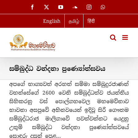
Skip
Facebook
X
YouTube
SoundCloud
Instagram
WhatsApp
to
English
தமிழ்
हिंदी
content
සම්බුද්ධ වන්දනා පුණ්‍යෝත්සවය
අපගේ භාග්‍යවත් අරහත් සම්මා සම්බුදුරජාණන්
වහන්සේගේ 2600 වෙනි සම්බුද්ධත්ව ජයන්තිය
සිහිකරනු වස් පොල්ගහවෙල මහමෙව්නාව
භාවනා අසපුවේ අභිනවයෙන් ඉදිවූ සිරි ගෞතම
සම්බුද්ධරාජ මාලිගාවේ පවත්වන්නට යෙදුනු
උතුම් සම්බුද්ධ වන්දනා පුණ්‍යෝත්සවයේ
සොඳුරු දසුන් පෙළ…