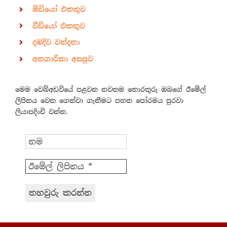
ඕඩියෝ එකතුව
වීඩියෝ එකතුව
දඹදිව වන්දනා
අනගාරිකා අසපුව
මෙම වෙබ්අඩවියේ පළවන නවතම තොරතුරු ඔබගේ ඊමේල්
ලිපිනය වෙත ගෙන්වා ගැනීමට පහත පෝරමය පුරවා
ලියාපදිංචි වන්න.