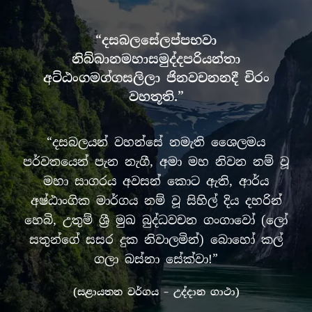
“දසබලසේලප්පභවා
නිබ්බානමහාසමුද්දපරියන්තා
අට්ඨංගමග්ගසලිලා ජිනවචනනදී චිරං
වහතූති.”
“දසබලයන් වහන්සේ නමැති ශෛලමය
පර්වතයෙන් පැන නැගී, අමා මහ නිවන නම් වූ
මහා සාගරය අවසන් කොට ඇති, ආර්ය
අෂ්ඨාංගික මාර්ගය නම් වූ සිහිල් දිය දහරින්
හෙබි, උතුම් ශ්‍රී මුඛ බුද්ධවචන ගංගාවෝ (ලෝ
සතුන්ගේ සසර දුක නිවාලමින්) බොහෝ කල්
ගලා බස්නා සේක්වා!”
(සළායතන වර්ගය – උද්දාන ගාථා)