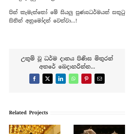
පින් කැමැත්තෝ මේ සියලු පුණ්‍යධර්මයන් සතුටු
සිතින් අනුමෝදන් වෙත්වා…!
උතුම් වූ ධර්ම දානය පිණිස මිතුරන්
අතරේ බෙදාහරින්න...
Facebook
X
LinkedIn
WhatsApp
Pinterest
Email
Related Projects