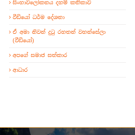
සිංහාවලෝකනය දහම් කතිකාව
වීඩියෝ ධර්ම දේශනා
ඒ අමා නිවන් දුටු රහතන් වහන්සේලා
(වීඩියෝ)
අපගේ සමාජ සත්කාර
ආධාර