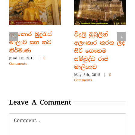
අලංකාර බුදුරැස්
විදුලි බුබුලින්
මාලාව සහ නව
අලංකාර කරන ලද
නිර්මාණ
සිරි ගෞතම
සම්බුද්ධ රාජ
June 1st, 2015
|
0
Comments
මාලිගාව
May 5th, 2015
|
0
Comments
Leave A Comment
Comment