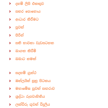
දහම් ලිපි එකතුව
සතර පොහොය
ආධාර කිරීමට
පුවත්
පිරිත්
සති භාවනා වැඩසටහන
බාගත කිරීම්
බබාට නමක්
සදහම් ග්‍රන්ථ
ඔන්ලයින් සූත්‍ර පිටකය
මහාමේඝ පුවත් සඟරාව
ශ්‍රද්ධා රූපවාහිනිය
ලක්විරු ගුවන් විදුලිය