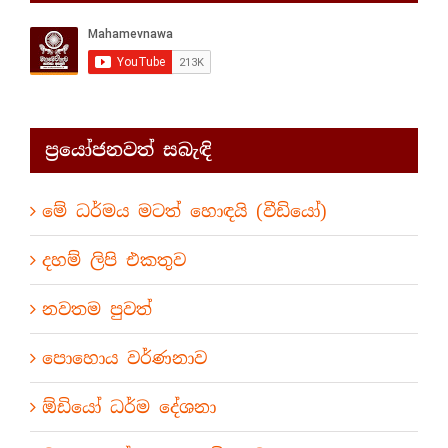
ප්‍රයෝජනවත් සබැඳි
මේ ධර්මය මටත් හොඳයි (වීඩියෝ)
දහම් ලිපි එකතුව
නවතම පුවත්
පොහොය වර්ණනාව
ඕඩියෝ ධර්ම දේශනා