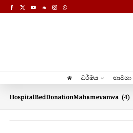
Skip
Facebook
X
YouTube
SoundCloud
Instagram
WhatsApp
to
content
ධර්මය
භාවනා
HospitalBedDonationMahamevanwa (4)