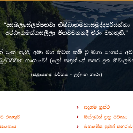
“දසබලසේලප්පභවා නිබ්බානමහාසමුද්දපරියන්තා
අට්ඨංගමග්ගසලිලා ජිනවචනනදී චිරං වහතූති.”
පැන නැගී, අමා මහ නිවන නම් වූ මහා සාගරය අවසන
රී මුඛ බුද්ධවචන ගංගාවෝ (ලෝ සතුන්ගේ සසර දුක නිවා
(සළායතන වර්ගය – උද්දාන ගාථා)
සදහම් ග්‍රන්ථ
ිපි එකතුව
ඔන්ලයින් සූත්‍ර පිටකය
පොහොය
මහාමේඝ පුවත් සඟරාව