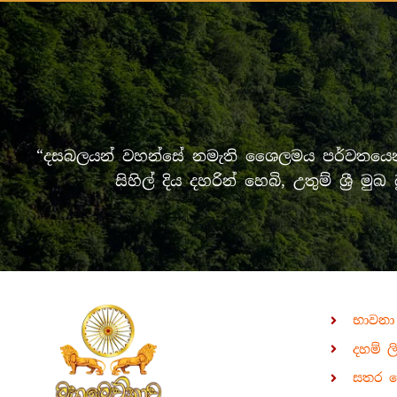
“දසබලයන් වහන්සේ නමැති ශෛලමය පර්වතයෙන් 
සිහිල් දිය දහරින් හෙබි, උතුම් ශ්‍
භාවනා
දහම් ල
සතර 