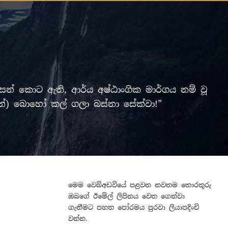
් කොට ඇති, ආර්ය අෂ්ඨාංගික මාර්ගය නම් වූ
ලමින්) බොහෝ කල් ගලා බස්නා සේක්වා!”
මෙම වෙබ්අඩවියේ පළවන නවතම තොරතුරු
ඔබගේ ඊමේල් ලිපිනය වෙත ගෙන්වා
ගැනීමට පහත පෝරමය පුරවා ලියාපදිංචි
වන්න.