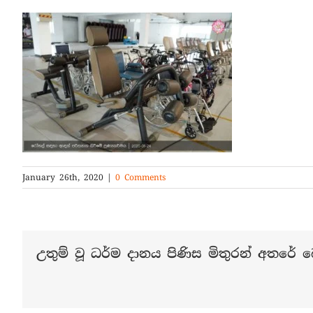
January 26th, 2020
|
0 Comments
උතුම් වූ ධර්ම දානය පිණිස මිතුරන් අතරේ බෙ