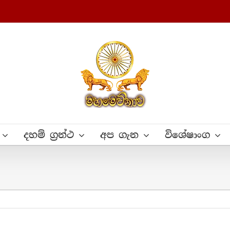
දහම් ග්‍රන්ථ
අප ගැන
විශේෂාංග