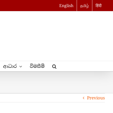
English
தமிழ்
हिंदी
ආධාර
විමසීම්
Previous