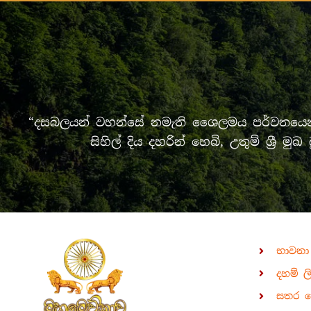
“දසබලයන් වහන්සේ නමැති ශෛලමය පර්වතයෙන් 
සිහිල් දිය දහරින් හෙබි, උතුම් ශ්‍
භාවනා
දහම් ල
සතර 