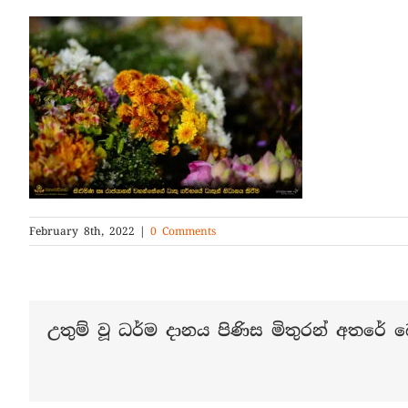
February 8th, 2022
|
0 Comments
උතුම් වූ ධර්ම දානය පිණිස මිතුරන් අතරේ බෙ