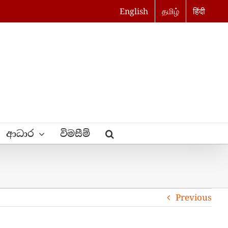
English
தமிழ்
हिंदी
ආධාර
විමසීම්
Previous