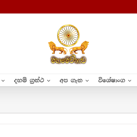
දහම් ග්‍රන්ථ
අප ගැන
විශේෂාංග