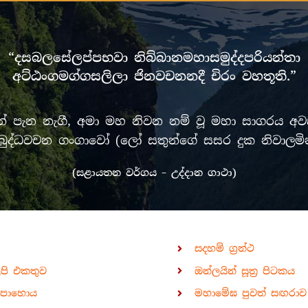
“දසබලසේලප්පභවා නිබ්බානමහාසමුද්දපරියන්තා
අට්ඨංගමග්ගසලිලා ජිනවචනනදී චිරං වහතූති.”
පැන නැගී, අමා මහ නිවන නම් වූ මහා සාගරය අවසන
රී මුඛ බුද්ධවචන ගංගාවෝ (ලෝ සතුන්ගේ සසර දුක නිවා
(සළායතන වර්ගය – උද්දාන ගාථා)
සදහම් ග්‍රන්ථ
ිපි එකතුව
ඔන්ලයින් සූත්‍ර පිටකය
පොහොය
මහාමේඝ පුවත් සඟරාව