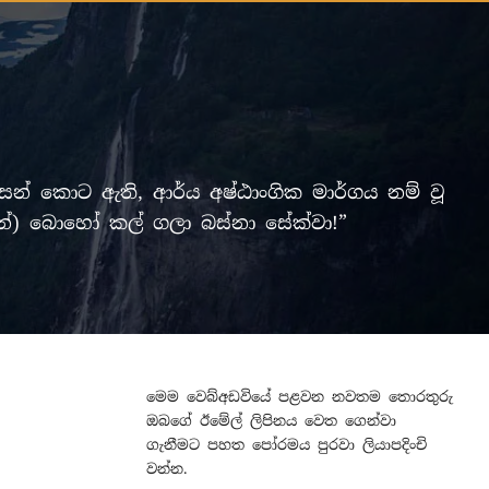
් කොට ඇති, ආර්ය අෂ්ඨාංගික මාර්ගය නම් වූ
ලමින්) බොහෝ කල් ගලා බස්නා සේක්වා!”
මෙම වෙබ්අඩවියේ පළවන නවතම තොරතුරු
ඔබගේ ඊමේල් ලිපිනය වෙත ගෙන්වා
ගැනීමට පහත පෝරමය පුරවා ලියාපදිංචි
වන්න.