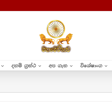
දහම් ග්‍රන්ථ
අප ගැන
විශේෂාංග