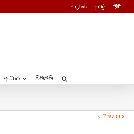
English
தமிழ்
हिंदी
ආධාර
විමසීම්
Previous