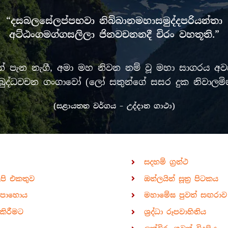
“දසබලසේලප්පභවා නිබ්බානමහාසමුද්දපරියන්තා
අට්ඨංගමග්ගසලිලා ජිනවචනනදී චිරං වහතූති.”
පැන නැගී, අමා මහ නිවන නම් වූ මහා සාගරය අවසන
රී මුඛ බුද්ධවචන ගංගාවෝ (ලෝ සතුන්ගේ සසර දුක නිවා
(සළායතන වර්ගය – උද්දාන ගාථා)
සදහම් ග්‍රන්ථ
ිපි එකතුව
ඔන්ලයින් සූත්‍ර පිටකය
පොහොය
මහාමේඝ පුවත් සඟරාව
කිරීමට
ශ්‍රද්ධා රූපවාහිනිය