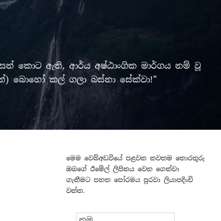
් කොට ඇති, ආර්ය අෂ්ඨාංගික මාර්ගය නම් වූ
ලමින්) බොහෝ කල් ගලා බස්නා සේක්වා!”
මෙම වෙබ්අඩවියේ පළවන නවතම තොරතුරු
ඔබගේ ඊමේල් ලිපිනය වෙත ගෙන්වා
ගැනීමට පහත පෝරමය පුරවා ලියාපදිංචි
වන්න.