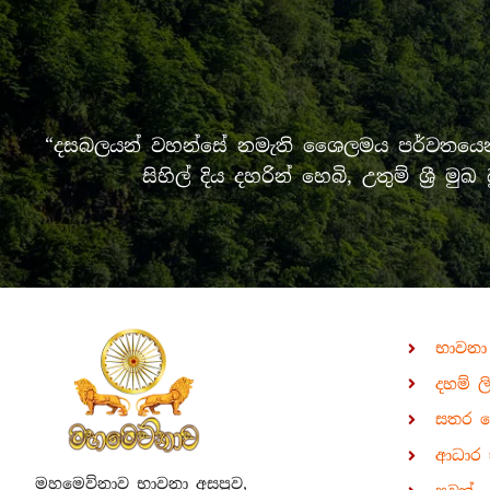
“දසබලයන් වහන්සේ නමැති ශෛලමය පර්වතයෙන් 
සිහිල් දිය දහරින් හෙබි, උතුම් ශ්‍
භාවනා
දහම් ල
සතර 
ආධාර 
මහමෙව්නාව භාවනා අසපුව,