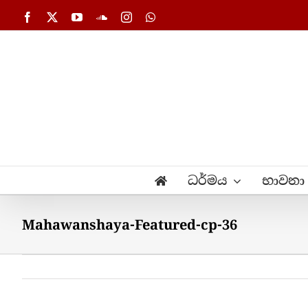
Skip
Facebook
X
YouTube
SoundCloud
Instagram
WhatsApp
to
content
ධර්මය
භාවනා
Mahawanshaya-Featured-cp-36