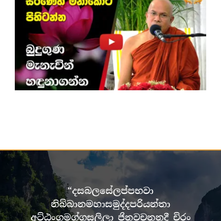
“දසබලසේලප්පභවා
නිබ්බානමහාසමුද්දපරියන්තා
අට්ඨංගමග්ගසලිලා ජිනවචනනදී චිරං