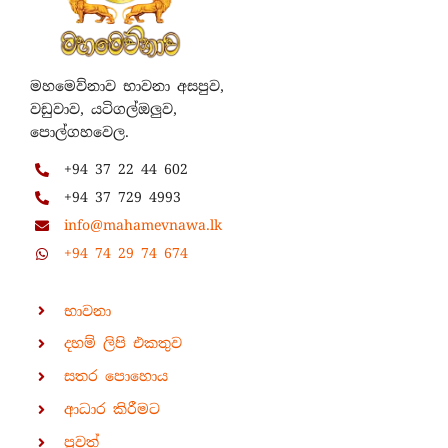
මහමෙව්නාව භාවනා අසපුව,
වඩුවාව, යටිගල්ඔලුව,
පොල්ගහවෙල.
+94 37 22 44 602
+94 37 729 4993
info@mahamevnawa.lk
+94 74 29 74 674
භාවනා
දහම් ලිපි එකතුව
සතර පොහොය
ආධාර කිරීමට
පුවත්