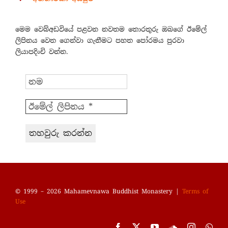
මෙම වෙබ්අඩවියේ පළවන නවතම තොරතුරු ඔබගේ ඊමේල්
ලිපිනය වෙත ගෙන්වා ගැනීමට පහත පෝරමය පුරවා
ලියාපදිංචි වන්න.
© 1999 – 2026 Mahamevnawa Buddhist Monastery |
Terms of
Use