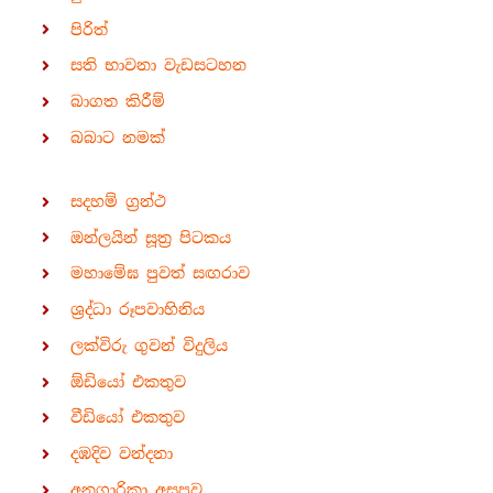
පිරිත්
සති භාවනා වැඩසටහන
බාගත කිරීම්
බබාට නමක්
සදහම් ග්‍රන්ථ
ඔන්ලයින් සූත්‍ර පිටකය
මහාමේඝ පුවත් සඟරාව
ශ්‍රද්ධා රූපවාහිනිය
ලක්විරු ගුවන් විදුලිය
ඕඩියෝ එකතුව
වීඩියෝ එකතුව
දඹදිව වන්දනා
අනගාරිකා අසපුව