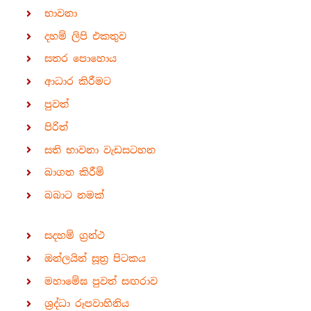
භාවනා
දහම් ලිපි එකතුව
සතර පොහොය
ආධාර කිරීමට
පුවත්
පිරිත්
සති භාවනා වැඩසටහන
බාගත කිරීම්
බබාට නමක්
සදහම් ග්‍රන්ථ
ඔන්ලයින් සූත්‍ර පිටකය
මහාමේඝ පුවත් සඟරාව
ශ්‍රද්ධා රූපවාහිනිය