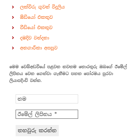
ලක්විරු ගුවන් විදුලිය
ඕඩියෝ එකතුව
වීඩියෝ එකතුව
දඹදිව වන්දනා
අනගාරිකා අසපුව
මෙම වෙබ්අඩවියේ පළවන නවතම තොරතුරු ඔබගේ ඊමේල්
ලිපිනය වෙත ගෙන්වා ගැනීමට පහත පෝරමය පුරවා
ලියාපදිංචි වන්න.