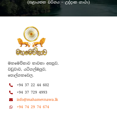
(සළායතන වර්ගය – උද්දාන ගාථා)
මහමෙව්නාව භාවනා අසපුව,
වඩුවාව, යටිගල්ඔලුව,
පොල්ගහවෙල.
+94 37 22 44 602
+94 37 729 4993
info@mahamevnawa.lk
+94 74 29 74 674