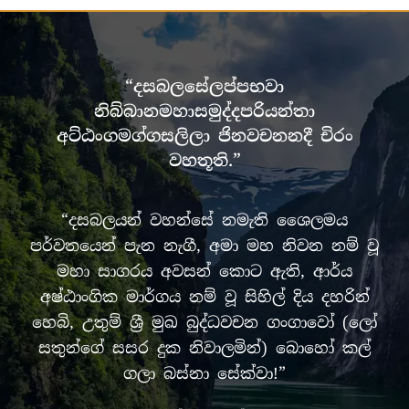
“දසබලසේලප්පභවා
නිබ්බානමහාසමුද්දපරියන්තා
අට්ඨංගමග්ගසලිලා ජිනවචනනදී චිරං
වහතූති.”
“දසබලයන් වහන්සේ නමැති ශෛලමය
පර්වතයෙන් පැන නැගී, අමා මහ නිවන නම් වූ
මහා සාගරය අවසන් කොට ඇති, ආර්ය
අෂ්ඨාංගික මාර්ගය නම් වූ සිහිල් දිය දහරින්
හෙබි, උතුම් ශ්‍රී මුඛ බුද්ධවචන ගංගාවෝ (ලෝ
සතුන්ගේ සසර දුක නිවාලමින්) බොහෝ කල්
ගලා බස්නා සේක්වා!”