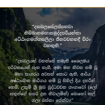
“දසබලසේලප්පභවා
නිබ්බානමහාසමුද්දපරියන්තා
අට්ඨංගමග්ගසලිලා ජිනවචනනදී චිරං
වහතූති.”
“දසබලයන් වහන්සේ නමැති ශෛලමය
පර්වතයෙන් පැන නැගී, අමා මහ නිවන නම් වූ
මහා සාගරය අවසන් කොට ඇති, ආර්ය
අෂ්ඨාංගික මාර්ගය නම් වූ සිහිල් දිය දහරින්
හෙබි, උතුම් ශ්‍රී මුඛ බුද්ධවචන ගංගාවෝ (ලෝ
සතුන්ගේ සසර දුක නිවාලමින්) බොහෝ කල්
ගලා බස්නා සේක්වා!”