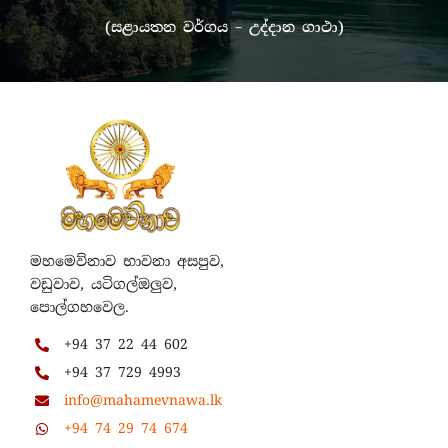
(සළායතන වර්ගය – උද්දාන ගාථා)
මහමෙව්නාව භාවනා අසපුව,
වඩුවාව, යටිගල්ඔලුව,
පොල්ගහවෙල.
+94 37 22 44 602
+94 37 729 4993
info@mahamevnawa.lk
+94 74 29 74 674