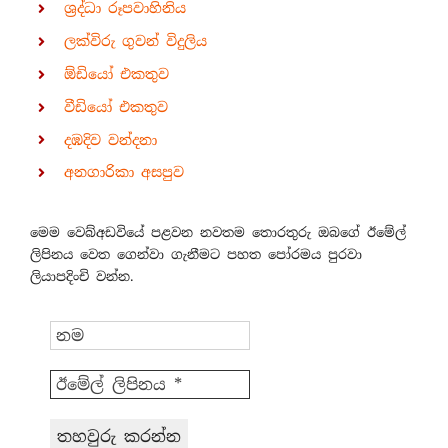
ශ්‍රද්ධා රූපවාහිනිය
ලක්විරු ගුවන් විදුලිය
ඕඩියෝ එකතුව
වීඩියෝ එකතුව
දඹදිව වන්දනා
අනගාරිකා අසපුව
මෙම වෙබ්අඩවියේ පළවන නවතම තොරතුරු ඔබගේ ඊමේල්
ලිපිනය වෙත ගෙන්වා ගැනීමට පහත පෝරමය පුරවා
ලියාපදිංචි වන්න.