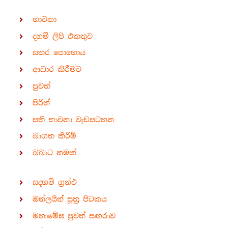
භාවනා
දහම් ලිපි එකතුව
සතර පොහොය
ආධාර කිරීමට
පුවත්
පිරිත්
සති භාවනා වැඩසටහන
බාගත කිරීම්
බබාට නමක්
සදහම් ග්‍රන්ථ
ඔන්ලයින් සූත්‍ර පිටකය
මහාමේඝ පුවත් සඟරාව