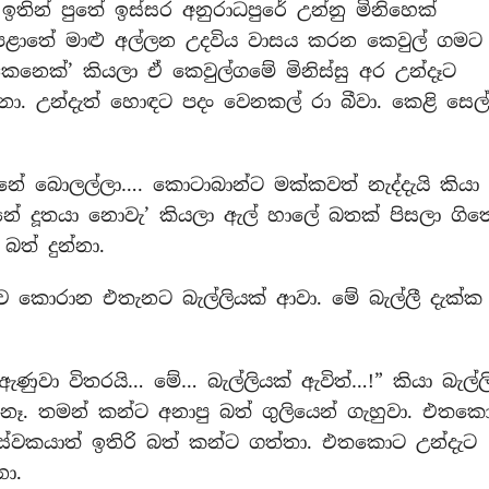
න් පුතේ ඉස්සර අනුරාධපුරේ උන්නු මිනිහෙක්
 පළාතේ මාළු අල්ලන උදවිය වාසය කරන කෙවුල් ගමට
ෙනෙක්’ කියලා ඒ කෙවුල්ගමේ මිනිස්සු අර උන්දෑට
. උන්දැත් හොඳට පදං වෙනකල් රා බීවා. කෙළි සෙල්
නේ බොලල්ලා…. කොටාබාන්ට මක්කවත් නැද්දැයි කියා
්නේ දූතයා නොවැ’ කියලා ඇල් හාලේ බතක් පිසලා ගිත
බත් දුන්නා.
ඉව කොරාන එතැනට බැල්ලියක් ආවා. මේ බැල්ලී දැක්ක
ණුවා විතරයි… මේ… බැල්ලියක් ඇවිත්…!” කියා බැල්ල
ෑ. තමන් කන්ට අනාපු බත් ගුලියෙන් ගැහුවා. එතක
ජ සේවකයාත් ඉතිරි බත් කන්ට ගත්තා. එතකොට උන්දැට
නා.