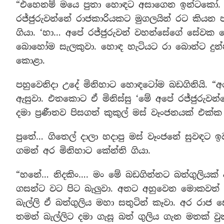
“එහෙනම් මයෙ පුතා හොඳට අසාගෙන ඉන්ටකෝ. ඉති
රජ්ජුරුවන්නේ රාජකාරියකට මුගලයින් රට කියන
ගියා. ‘හා… අපේ රජ්ජුරුවන් වහන්සේගේ සේවක ක
බොහෝම සැලකුවා. හොඳ හැටියට රා බොන්ට දුන්නා
කොළා.
පහුවෙනිදා උදේ මිනිහාට හොඳටෝම බඩගිනියි. “අ
ඇසුවා. එතකොට ඒ මිනිස්සු ‘මේ අපේ රජ්ජුරුවන
දමා ප්‍රණීතව පිසගත් කුකුල් මස් වෑංජනයක් එක්ක 
පුතේ… ගිතෙල් දාලා හදාපු මස් වෑංජනේ සුවඳට 
ගමන් අර මිනිහාට කේන්ති ගියා.
“හනේ… නිදකිං…. මං මේ බඩගින්නට බත්ගුලියක් ඇ
ගසන්ට වට පිට බැලුවා. අතට අහුවෙන මොකවත් න
බැල්ලි ඒ බත්ගුලිය මහා සතුටින් කෑවා. අර රා
තමන් බැල්ලිට දමා ගැසූ බත් ගුලිය ගැන මතක් වු