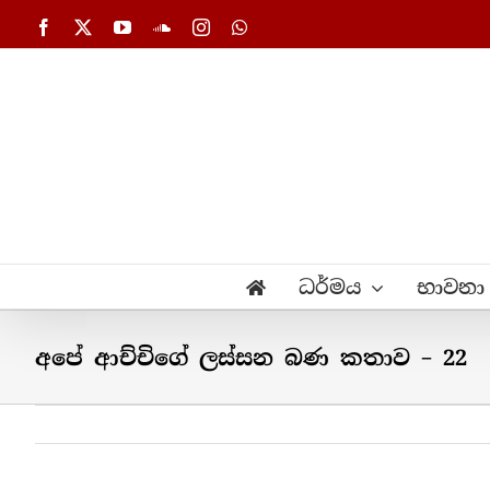
Skip
Facebook
X
YouTube
SoundCloud
Instagram
WhatsApp
to
content
ධර්මය
භාවනා
අපේ ආච්චිගේ ලස්සන බණ කතාව – 22