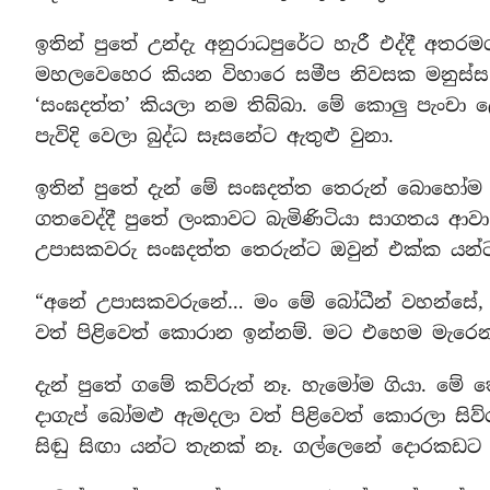
ඉතින් පුතේ උන්දැ අනුරාධපුරේට හැරී එද්දී අතර
මහලවෙහෙර කියන විහාරෙ සමීප නිවසක මනුස්ස ආ
‘සංඝදත්ත’ කියලා නම තිබ්බා. මේ කොලු පැංච
පැවිදි වෙලා බුද්ධ සෑසනේට ඇතුළු වුනා.
ඉතින් පුතේ දැන් මේ සංඝදත්ත තෙරුන් බොහෝම හ
ගතවෙද්දී පුතේ ලංකාවට බැමිණිටියා සාගතය ආවා. ජී
උපාසකවරු සංඝදත්ත තෙරුන්ට ඔවුන් එක්ක යන
“අනේ උපාසකවරුනේ… මං මේ බෝධීන් වහන්සේ, 
වත් පිළිවෙත් කොරාන ඉන්නම්. මට එහෙම මැරෙ
දැන් පුතේ ගමේ කව්රුත් නෑ. හැමෝම ගියා. මේ තෙ
දාගැප් බෝමළු ඇමදලා වත් පිළිවෙත් කොරලා ස
සිඬු සිඟා යන්ට තැනක් නෑ. ගල්ලෙනේ දොරකඩට