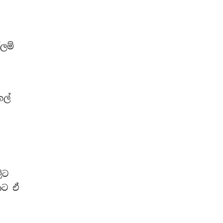
ලම්
ෙල්
ිට
ොට ඒ