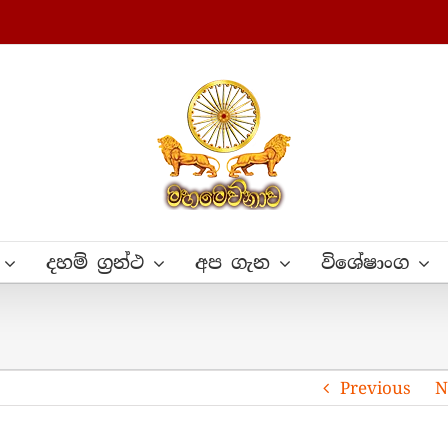
දහම් ග්‍රන්ථ
අප ගැන
විශේෂාංග
Previous
N