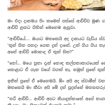
මං එදා දානමය පිං කමෙන් පස්සේ ආච්චිව මුණ ග
ආච්චි ළඟට ගිහින් මෙහෙම ඇසුවා.
“ආච්චියේ…. ඔයාට මතකෙයි අද දානයට වැඩිය ස්ව
‘තුන් සිත පහදා ගෙන දුන් දානේ, උන් ගිය ගිය ත
අනේ ආච්චි මොනාද ඒ තුන් සිත?”
“හෝ… මයෙ පුතා දැන් හොඳ කල්පනාකාරයෙක් නො
කොළාට ඒ ගැන වගේ වගක් නෑ. නමුත් පුතේ තුන්
ඉතින් පුතේ ඒ මෙහෙමයි. ඕං අපි අද ස්වාමීන් 
මතකෙයි මං කීවා අපි මේ දන් පුදන්නේ මහසඟරු
“හරි ආච්චි… ආච්චි අපට කියාදුන්නානේ අපේ භාග