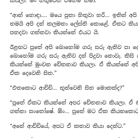
කියලා. මං හිතුවෙත් එහෙම තමා.”
“ආන් හොඳා…. මයෙ පුතා හිතුවා හරි… ඉතින් අප
තමයි අපි දන් කලමනා ලේස්ති කොළේ. ඒකට කියන
පහදවා ගන්නවා කියන්නේ එයට යි.
ඊළඟට පුතේ අපි බොහෝම ගරු සරු ඇතිව පා දෝව
බොහෝම ගරු සරු ඇතිව දන් පිදුවා නොවැ. කිසි
කියන්නේ මුංචන චේතනාව කියලා. ඒ කියන්නේ අ
ඒක දෙවෙනි සිත.”
“එතකොට ආච්චි… තුන්වෙනි සිත මොකක්ද?”
“පුතේ ඒකට කියන්නේ අපර චේතනාව කියලා. ඒ ක
ගන්නා සංතෝෂේ. ඕං… පුතේ මට ඒක කියනකොට ම
“අනේ ආච්චියේ, අපට ඒ කතාව කියා දෙන්ට.”