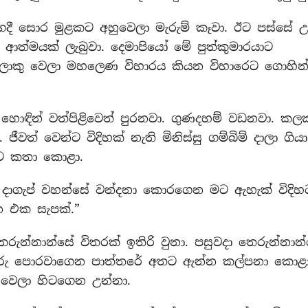
මගදී සොර මුළකට අහුවෙලා මැරුම් කෑවා. ඊට පස්සේ උ
ත්මයක් ලැබුවා. දෙමාපියෝ මේ පුත්කුමාරයාට
ා ලොකු වෙලා මහලෙණ විහාරය කියන විහාරෙට ගොහින
ොඳින් වත්පිළිවෙත් පුරනවා. ගුණදහම් වඩනවා. කලක
වත් වෙන්ට විදිහක් නැති මිනිස්සු ගම්බිම් දාලා ගියා
්ට කතා කොළා.
දාගැප් වහන්සේ වන්දනා කොරගෙන මට ඇහැක් විදිහ
න එක සැපක්.”
රුන්නාන්සේ විතරක් ඉතිරි වුනා. පසුවදා තෙරුන්නාන
ිව්රු පොරවාගෙන පාත්තරේ අතට ඇන්න කල්පනා කොළා
 වෙලා හිටගෙන උන්නා.