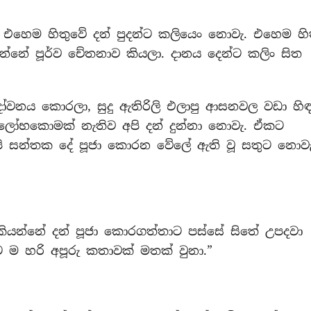
ි එහෙම හිතුවේ දන් පුදන්ට කලියෙං නොවැ. එහෙම හ
්නේ පූර්ව චේතනාව කියලා. දානය දෙන්ට කලිං සිත
නය කොරලා, සුදු ඇතිරිලි එලාපු ආසනවල වඩා හිඳ
 ලෝභකොමක් නැතිව අපි දන් දුන්නා නොවැ. ඒකට
පි සන්තක දේ පූජා කොරන වේලේ ඇති වූ සතුට නොවැ
ියන්නේ දන් පූජා කොරගත්තාට පස්සේ සිතේ උපදවා
 හරි අපූරු කතාවක් මතක් වුනා.”