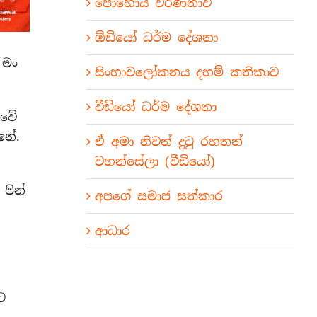
පොහොය වර්ණනාව
ඕඩියෝ ධර්ම දේශනා
 මං
සිංහාවලෝකනය දහම් කතිකාව
වීඩියෝ ධර්ම දේශනා
ීවේ
නේ.
ඒ අමා නිවන් දුටු රහතන්
වහන්සේලා (වීඩියෝ)
පින්
අපගේ සමාජ සත්කාර
ආධාර
ට