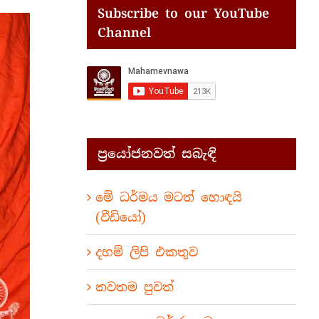
Subscribe to our YouTube
Channel
ප්‍රයෝජනවත් සබැඳි
මේ ධර්මය මටත් හොඳයි
(වීඩියෝ)
දහම් ලිපි එකතුව
නවතම පුවත්