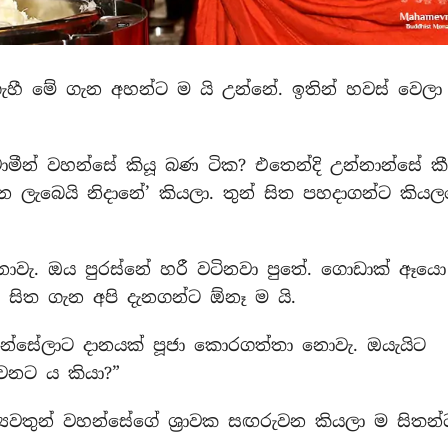
ැහී මේ ගැන අහන්ට ම යි උන්නේ. ඉතින් හවස් වෙලා
ාමීන් වහන්සේ කියූ බණ ටික? එතෙන්දි උන්නාන්සේ ක
ැන ලැබෙයි නිදානේ’ කියලා. තුන් සිත පහදාගන්ට කියල
වැ. ඔය පුරස්නේ හරී වටිනවා පුතේ. ගොඩාක් ඈයො 
 සිත ගැන අපි දැනගන්ට ඕනෑ ම යි.
වහන්සේලාට දානයක් පූජා කොරගත්තා නොවැ. ඔයැයිට
වනට ය කියා?”
්‍යවතුන් වහන්සේගේ ශ්‍රාවක සඟරුවන කියලා ම සිතන්