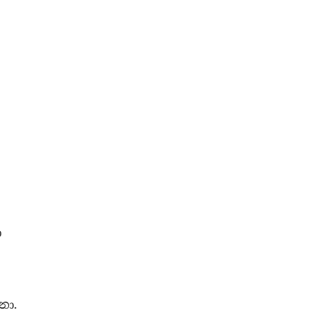
ා
නා.