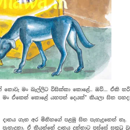
් නොවැ මං බැල්ලිට විසික්කා කොළේ.. ඔව්… ඒකි හරි
. මං ඒකෙන් කොළේ යහපත් දෙයක්” කියලා සිත පහද
දානය ගැන අර මිනිහගේ පළමු සිත පැහැදුනෙත් නෑ.
ත පැහැදුනා. ඒ කියන්නේ දානය දුන්නාට පස්සේ සතුටු වු