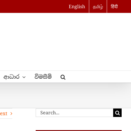
English
தமிழ்
हिंदी
ආධාර
විමසීම්
Search
ext
for: