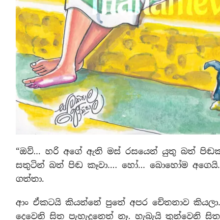
“ඔව්… හරි අගේ ඇති මස් රසයෙන් යුතු බත් පිඬක
සතුටින් බත් පිඬ කෑවා…. හෝ… බොහෝම අගෙයි
ගත්තා.
ආං ඒකටයි කියන්නේ පුතේ අපර චේතනාව කියලා. 
දෙවෙනි සිත පැහැදුනෙත් නෑ. හැබැයි තුන්වෙනි සි