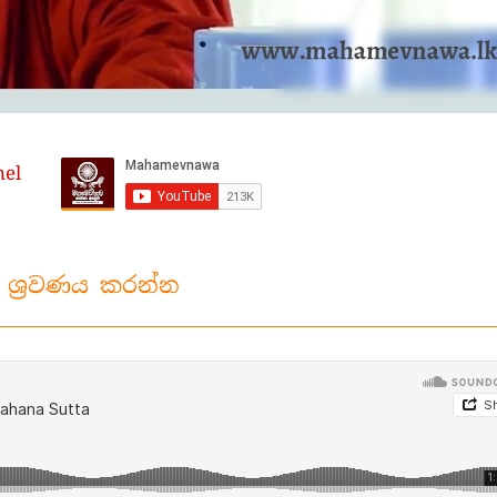
nel
ශ්‍රවණය කරන්න