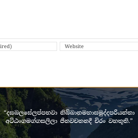
“දසබලසේලප්පභවා නිබ්බානමහාසමුද්දපරියන්තා
අට්ඨංගමග්ගසලිලා ජිනවචනනදී චිරං වහතූති.”