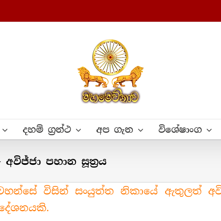
දහම් ග්‍රන්ථ
අප ගැන
විශේෂාංග
අවිජ්ජා පහාන සූත්‍රය
වහන්සේ විසින් සංයුත්ත නිකායේ ඇතුලත් අවි
 දේශනයකි.