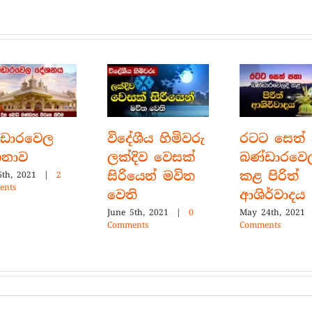
බණ්ඩාරවෙල
විදේශීය හිමිවරු
ර
දේශනාව
ලක්දිව වෙසක්
බ
සිරියෙන් මවිත
ක
June 6th, 2021
|
2
Comments
වෙති
ආ
June 5th, 2021
|
0
Ma
Comments
Co