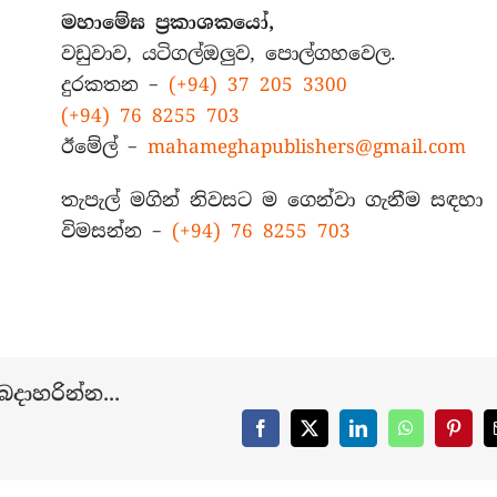
මහාමේඝ ප්‍රකාශකයෝ,
වඩුවාව, යටිගල්ඔලුව, පොල්ගහවෙල.
දුරකතන –
(+94) 37 205 3300
(+94) 76 8255 703
ඊමේල් –
mahameghapublishers@gmail.com
තැපැල් මගින් නිවසට ම ගෙන්වා ගැනීම සඳහා
විමසන්න –
(+94) 76 8255 703
දාහරින්න...
Facebook
X
LinkedIn
WhatsApp
Pinter