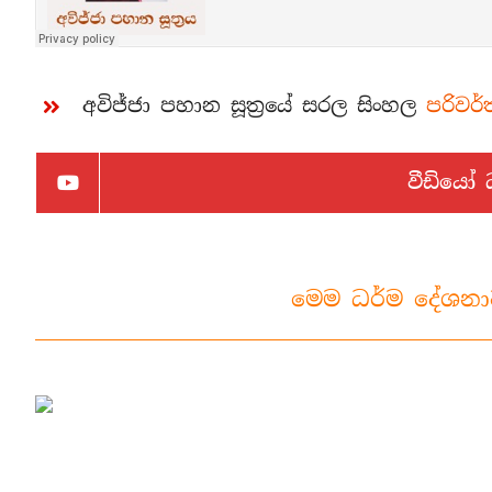
අවිජ්ජා පහාන සූත්‍රයේ සරල සිංහල
පරිවර
වීඩියෝ
මෙම ධර්ම දේශනා