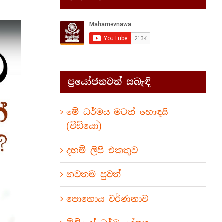
ප්‍රයෝජනවත් සබැඳි
මේ ධර්මය මටත් හොඳයි
(වීඩියෝ)
දහම් ලිපි එකතුව
නවතම පුවත්
පොහොය වර්ණනාව