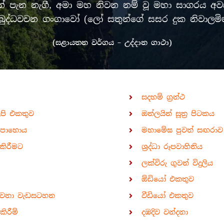
පැන නැගී, අමා මහ නිවන නම් වූ මහා සාගරය අවසන
රී මුඛ බුද්ධවචන ගංගාවෝ (ලෝ සතුන්ගේ සසර දුක නිවා
(සළායතන වර්ගය – උද්දාන ගාථා)
සදහම් ග්‍රන්ථ
ිපි එකතුව
ඔන්ලයින් සූත්‍ර පිටකය
පොහොය
මහාමේඝ පුවත් සඟරාව
කිරීමට
ශ්‍රද්ධා රූපවාහිනිය
ලක්විරු ගුවන් විදුලිය
ඕඩියෝ එකතුව
ාවනා වැඩසටහන
වීඩියෝ එකතුව
ිරීම්
දඹදිව වන්දනා