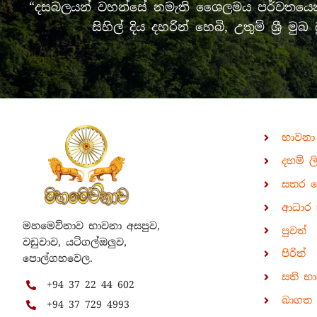
“දසබලයන් වහන්සේ නමැති ශෛලමය පර්වතයෙන් 
සිහිල් දිය දහරින් හෙබි, උතුම් ශ්‍
භාවනා
දහම් ල
සතර 
ආධාර 
මහමෙව්නාව භාවනා අසපුව,
පුවත්
වඩුවාව, යටිගල්ඔලුව,
පිරිත්
පොල්ගහවෙල.
සති භ
+94 37 22 44 602
බාගත ක
+94 37 729 4993