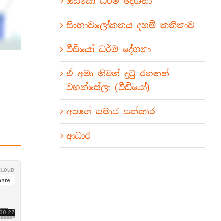
ඕඩියෝ ධර්ම දේශනා
සිංහාවලෝකනය දහම් කතිකාව
වීඩියෝ ධර්ම දේශනා
ඒ අමා නිවන් දුටු රහතන්
වහන්සේලා (වීඩියෝ)
අපගේ සමාජ සත්කාර
ආධාර