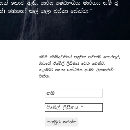
් කොට ඇති, ආර්ය අෂ්ඨාංගික මාර්ගය නම් වූ
ලමින්) බොහෝ කල් ගලා බස්නා සේක්වා!”
මෙම වෙබ්අඩවියේ පළවන නවතම තොරතුරු
ඔබගේ ඊමේල් ලිපිනය වෙත ගෙන්වා
ගැනීමට පහත පෝරමය පුරවා ලියාපදිංචි
වන්න.