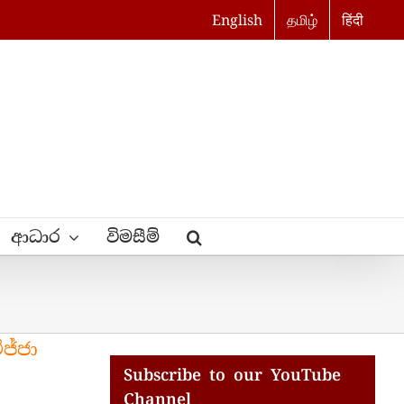
English
தமிழ்
हिंदी
ආධාර
විමසීම්
ජ්ජා
Subscribe to our YouTube
Channel