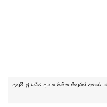
උතුම් වූ ධර්ම දානය පිණිස මිතුරන් අතරේ බෙ