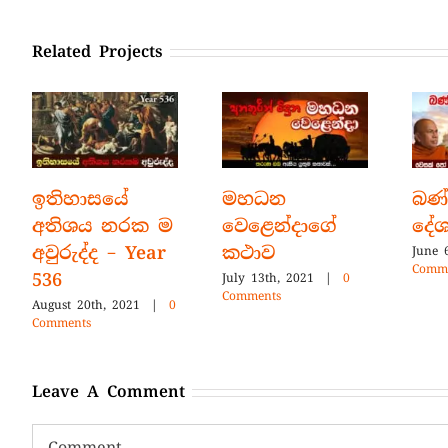
Related Projects
ෙත් පතා
ඉතිහාසයේ
මහධන
වෙලදී
අතිශය නරක ම
වෙළෙන්දාගේ
ත්
අවුරුද්ද – Year
කථාව
ාදය
536
July 13th, 2021
|
0
Comments
2021
|
0
August 20th, 2021
|
0
Comments
Leave A Comment
Comment