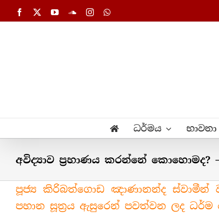
Skip
Facebook
X
YouTube
SoundCloud
Instagram
WhatsApp
to
content
ධර්මය
භාවනා
අවිද්‍යාව ප්‍රහාණය කරන්නේ කොහොමද? – 
පූජ්‍ය කිරිබත්ගොඩ ඤාණානන්ද ස්වාමීන් 
පහාන සූත්‍රය ඇසුරෙන් පවත්වන ලද ධර්ම