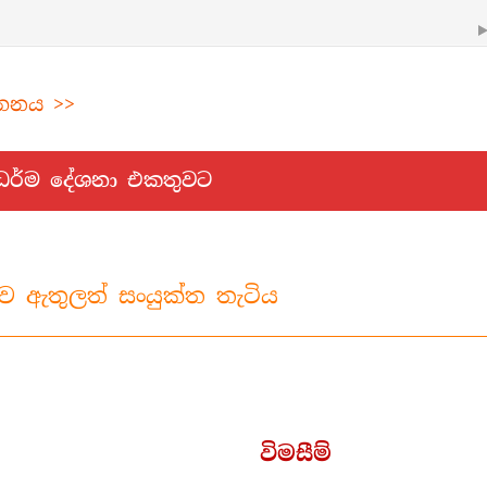
්තනය >>
 ධර්ම දේශනා එකතුවට
ව ඇතුලත් සංයුක්ත තැටිය
විමසීම්