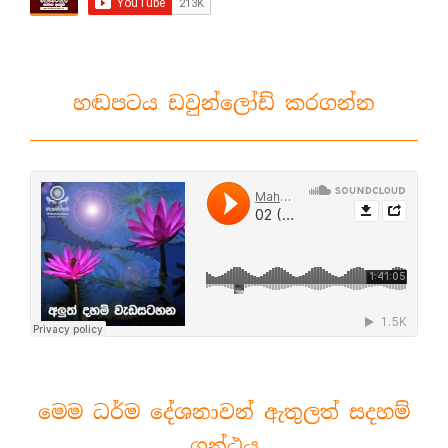
හඬපටය ඩවුන්ලෝඩ් කරගන්න
මෙම ධර්ම දේශනාවන් ඇතුලත් සදහම්
ග්‍රන්ථය