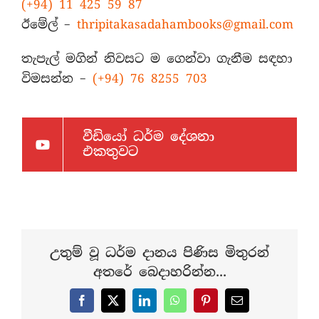
(+94) 11 425 59 87
ඊමේල් –
thripitakasadahambooks@gmail.com
තැපැල් මගින් නිවසට ම ගෙන්වා ගැනීම සඳහා
විමසන්න –
(+94) 76 8255 703
වීඩියෝ ධර්ම දේශනා
එකතුවට
උතුම් වූ ධර්ම දානය පිණිස මිතුරන්
අතරේ බෙදාහරින්න...
Facebook
X
LinkedIn
WhatsApp
Pinterest
Email