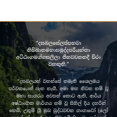
“දසබලසේලප්පභවා
නිබ්බානමහාසමුද්දපරියන්තා
අට්ඨංගමග්ගසලිලා ජිනවචනනදී චිරං
වහතූති.”
“දසබලයන් වහන්සේ නමැති ශෛලමය
පර්වතයෙන් පැන නැගී, අමා මහ නිවන නම් වූ
මහා සාගරය අවසන් කොට ඇති, ආර්ය
අෂ්ඨාංගික මාර්ගය නම් වූ සිහිල් දිය දහරින්
හෙබි, උතුම් ශ්‍රී මුඛ බුද්ධවචන ගංගාවෝ (ලෝ