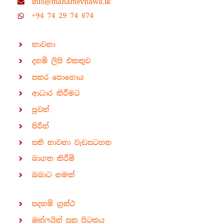
info@mahamevnawa.lk
+94 74 29 74 674
භාවනා
දහම් ලිපි එකතුව
සතර පොහොය
ආධාර කිරීමට
පුවත්
පිරිත්
සති භාවනා වැඩසටහන
බාගත කිරීම්
බබාට නමක්
සදහම් ග්‍රන්ථ
ඔන්ලයින් සූත්‍ර පිටකය