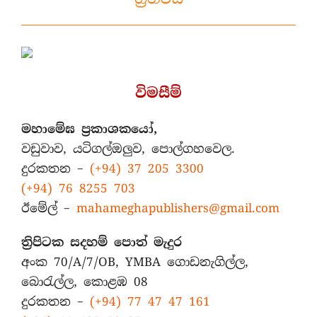
විමසීම්
මහාමේඝ ප්‍රකාශකයෝ,
වඩුවාව, යටිගල්ඔලුව, පොල්ගහවෙල.
දුරකතන –
(+94) 37 205 3300
(+94) 76 8255 703
ඊමේල් –
mahameghapublishers@gmail.com
ත්‍රිපිටක සදහම් පොත් මැදුර
අංක 70/A/7/OB, YMBA ගොඩනැගිල්ල,
බොරැල්ල, කොළඹ 08
දුරකතන –
(+94) 77 47 47 161