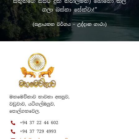
සතුන්ගේ සසර දුක නිවාලමින්) බොහෝ කල්
ගලා බස්නා සේක්වා!”
(සළායතන වර්ගය – උද්දාන ගාථා)
මහමෙව්නාව භාවනා අසපුව,
වඩුවාව, යටිගල්ඔලුව,
පොල්ගහවෙල.
+94 37 22 44 602
+94 37 729 4993