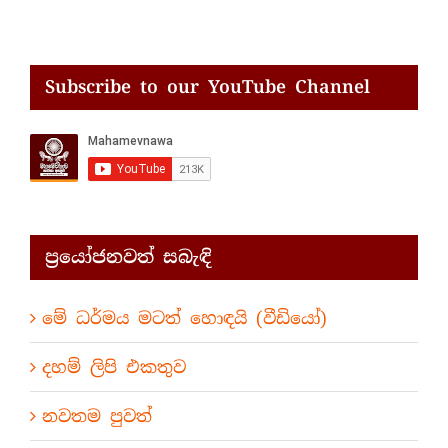
Subscribe to our YouTube Channel
ප්‍රයෝජනවත් සබැඳි
මේ ධර්මය මටත් හොඳයි (වීඩියෝ)
දහම් ලිපි එකතුව
නවතම පුවත්