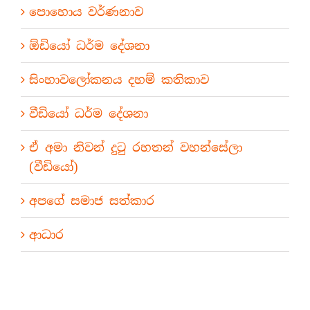
පොහොය වර්ණනාව
ඕඩියෝ ධර්ම දේශනා
සිංහාවලෝකනය දහම් කතිකාව
වීඩියෝ ධර්ම දේශනා
ඒ අමා නිවන් දුටු රහතන් වහන්සේලා
(වීඩියෝ)
අපගේ සමාජ සත්කාර
ආධාර