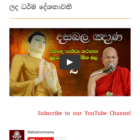
ලද ධර්ම දේශනාවකි
Subscribe to our YouTube Channel