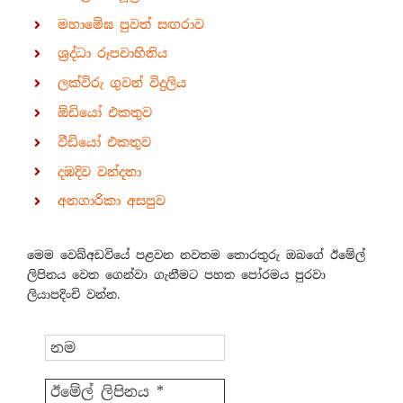
මහාමේඝ පුවත් සඟරාව
ශ්‍රද්ධා රූපවාහිනිය
ලක්විරු ගුවන් විදුලිය
ඕඩියෝ එකතුව
වීඩියෝ එකතුව
දඹදිව වන්දනා
අනගාරිකා අසපුව
මෙම වෙබ්අඩවියේ පළවන නවතම තොරතුරු ඔබගේ ඊමේල්
ලිපිනය වෙත ගෙන්වා ගැනීමට පහත පෝරමය පුරවා
ලියාපදිංචි වන්න.