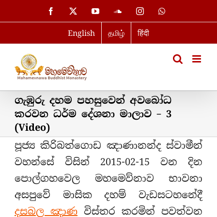
Skip
Facebook
X
YouTube
SoundCloud
Instagram
WhatsApp
to
English
தமிழ்
हिंदी
content
ගැඹුරු දහම පහසුවෙන් අවබෝධ
කරවන ධර්ම දේශනා මාලාව – 3
(Video)
පූජ්‍ය කිරිබත්ගොඩ ඤාණානන්ද ස්වාමීන්
වහන්සේ විසින් 2015-02-15 වන දින
පොල්ගහවෙල මහමෙව්නාව භාවනා
අසපුවේ මාසික දහම් වැඩසටහනේදී
දසබල ඤාණ
විස්තර කරමින් පවත්වන