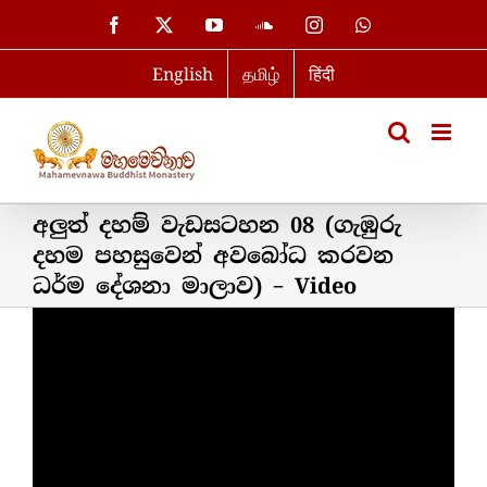
Skip
Facebook
X
YouTube
SoundCloud
Instagram
WhatsApp
to
English
தமிழ்
हिंदी
content
අලුත් දහම් වැඩසටහන 08 (ගැඹුරු
දහම පහසුවෙන් අවබෝධ කරවන
ධර්ම දේශනා මාලාව) – Video