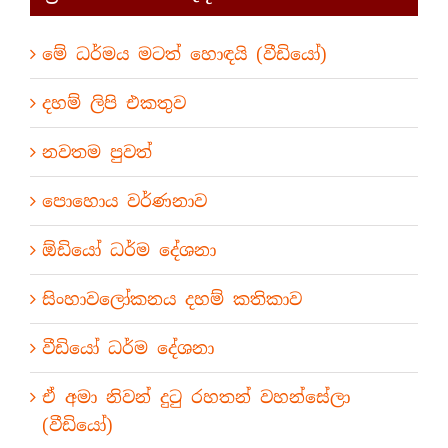
මේ ධර්මය මටත් හොඳයි (වීඩියෝ)
දහම් ලිපි එකතුව
නවතම පුවත්
පොහොය වර්ණනාව
ඕඩියෝ ධර්ම දේශනා
සිංහාවලෝකනය දහම් කතිකාව
වීඩියෝ ධර්ම දේශනා
ඒ අමා නිවන් දුටු රහතන් වහන්සේලා
(වීඩියෝ)