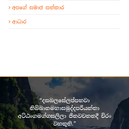
අපගේ සමාජ සත්කාර
ආධාර
“දසබලසේලප්පභවා
නිබ්බානමහාසමුද්දපරියන්තා
අට්ඨංගමග්ගසලිලා ජිනවචනනදී චිරං
වහතූති.”