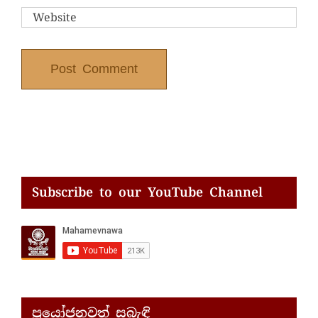
Subscribe to our YouTube Channel
ප්‍රයෝජනවත් සබැඳි