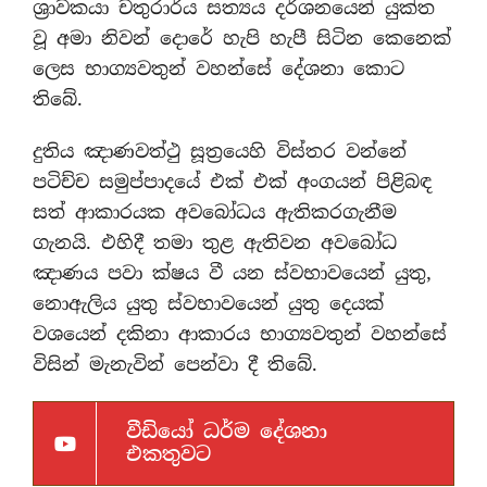
ශ්‍රාවකයා චතුරාර්ය සත්‍යය දර්ශනයෙන් යුක්ත
වූ අමා නිවන් දොරේ හැපි හැපී සිටින කෙනෙක්
ලෙස භාග්‍යවතුන් වහන්සේ දේශනා කොට
තිබේ.
දුතිය ඤාණවත්ථු සූත්‍රයෙහි විස්තර වන්නේ
පටිච්ච සමුප්පාදයේ එක් එක් අංගයන් පිළිබඳ
සත් ආකාරයක අවබෝධය ඇතිකරගැනීම
ගැනයි. එහිදී තමා තුළ ඇතිවන අවබෝධ
ඤාණය පවා ක්ෂය වී යන ස්වභාවයෙන් යුතු,
නොඇලිය යුතු ස්වභාවයෙන් යුතු දෙයක්
වශයෙන් දකිනා ආකාරය භාග්‍යවතුන් වහන්සේ
විසින් මැනැවින් පෙන්වා දී තිබේ.
වීඩියෝ ධර්ම දේශනා
එකතුවට