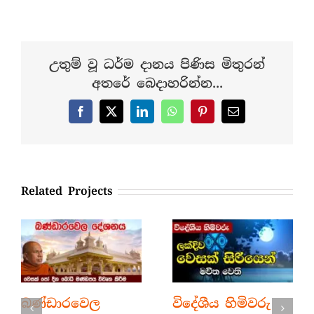
උතුම් වූ ධර්ම දානය පිණිස මිතුරන්
අතරේ බෙදාහරින්න...
Facebook
X
LinkedIn
WhatsApp
Pinterest
Email
Related Projects
බණ්ඩාරවෙල
විදේශීය හිමිවරු