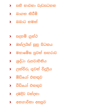
සති භාවනා වැඩසටහන
බාගත කිරීම්
බබාට නමක්
සදහම් ග්‍රන්ථ
ඔන්ලයින් සූත්‍ර පිටකය
මහාමේඝ පුවත් සඟරාව
ශ්‍රද්ධා රූපවාහිනිය
ලක්විරු ගුවන් විදුලිය
ඕඩියෝ එකතුව
වීඩියෝ එකතුව
දඹදිව වන්දනා
අනගාරිකා අසපුව