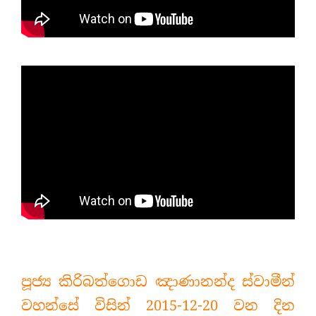
පූජ්‍ය කිරිබත්ගොඩ ඤාණානන්ද ස්වාමීන්
වහන්සේ විසින් 2015-12-20 වන දින