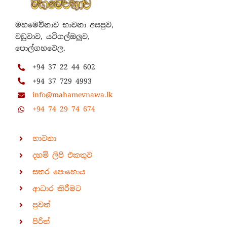
මහමෙව්නාව භාවනා අසපුව,
වඩුවාව, යටිගල්ඔලුව,
පොල්ගහවෙල.
+94 37 22 44 602
+94 37 729 4993
info@mahamevnawa.lk
+94 74 29 74 674
භාවනා
දහම් ලිපි එකතුව
සතර පොහොය
ආධාර කිරීමට
පුවත්
පිරිත්