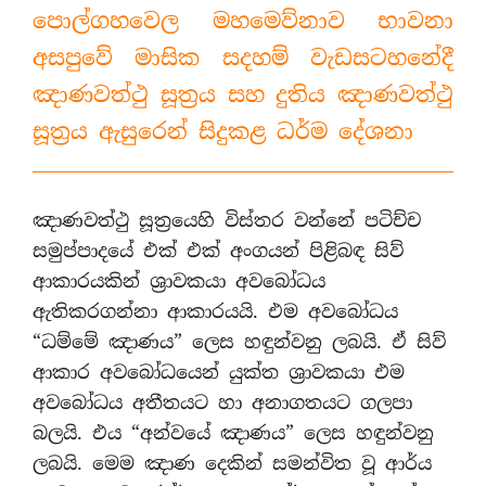
පොල්ගහවෙල මහමෙව්නාව භාවනා
අසපුවේ මාසික සදහම් වැඩසටහනේදී
ඤාණවත්ථු සූත්‍රය සහ දුතිය ඤාණවත්ථු
සූත්‍රය ඇසුරෙන් සිදුකළ ධර්ම දේශනා
ඤාණවත්ථු සූත්‍රයෙහි විස්තර වන්නේ පටිච්ච
සමුප්පාදයේ එක් එක් අංගයන් පිළිබඳ සිව්
ආකාරයකින් ශ්‍රාවකයා අවබෝධය
ඇතිකරගන්නා ආකාරයයි. එම අවබෝධය
“ධම්මේ ඤාණය” ලෙස හඳුන්වනු ලබයි. ඒ සිව්
ආකාර අවබෝධයෙන් යුක්ත ශ්‍රාවකයා එම
අවබෝධය අතීතයට හා අනාගතයට ගලපා
බලයි. එය “අන්වයේ ඤාණය” ලෙස හඳුන්වනු
ලබයි. මෙම ඤාණ දෙකින් සමන්විත වූ ආර්ය