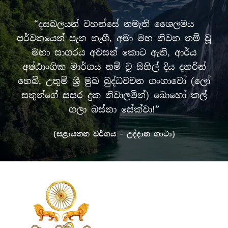
“දසබලයන් වහන්සේ නමැති ශෛලමය
පර්වතයෙන් පැන නැගී, අමා මහ නිවන නම් වූ
මහා සාගරය අවසන් කොට ඇති, ආර්ය
අෂ්ඨාංගික මාර්ගය නම් වූ සිහිල් දිය දහරින්
හෙබි, උතුම් ශ්‍රී මුඛ බුද්ධවචන ගංගාවෝ (ලෝ
සතුන්ගේ සසර දුක නිවාලමින්) බොහෝ කල්
ගලා බස්නා සේක්වා!”
(සළායතන වර්ගය – උද්දාන ගාථා)