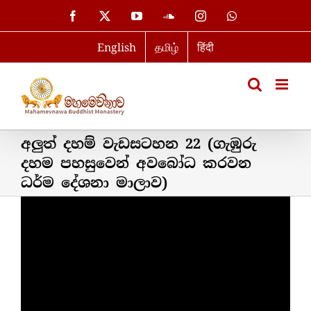
Skip
Facebook
X
YouTube
SoundCloud
Instagram
WhatsApp
to
English
தமிழ்
हिंदी
content
අලුත් දහම් වැඩසටහන 22 (ගැඹුරු
දහම පහසුවෙන් අවබෝධ කරවන
ධර්ම දේශනා මාලාව)