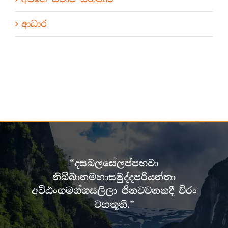
ආධාර
“දසබලසේලප්පභවා
නිබ්බානමහාසමුද්දපරියන්තා
අට්ඨංගමග්ගසලිලා ජිනවචනනදී චිරං
වහතූති.”