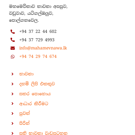
මහමෙව්නාව භාවනා අසපුව,
වඩුවාව, යටිගල්ඔලුව,
පොල්ගහවෙල.
+94 37 22 44 602
+94 37 729 4993
info@mahamevnawa.lk
+94 74 29 74 674
භාවනා
දහම් ලිපි එකතුව
සතර පොහොය
ආධාර කිරීමට
පුවත්
පිරිත්
සති භාවනා වැඩසටහන