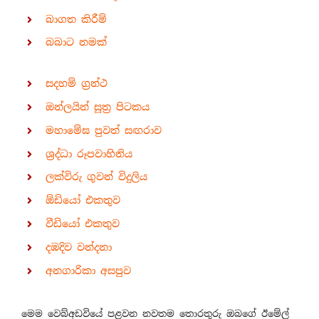
බාගත කිරීම්
බබාට නමක්
සදහම් ග්‍රන්ථ
ඔන්ලයින් සූත්‍ර පිටකය
මහාමේඝ පුවත් සඟරාව
ශ්‍රද්ධා රූපවාහිනිය
ලක්විරු ගුවන් විදුලිය
ඕඩියෝ එකතුව
වීඩියෝ එකතුව
දඹදිව වන්දනා
අනගාරිකා අසපුව
මෙම වෙබ්අඩවියේ පළවන නවතම තොරතුරු ඔබගේ ඊමේල්