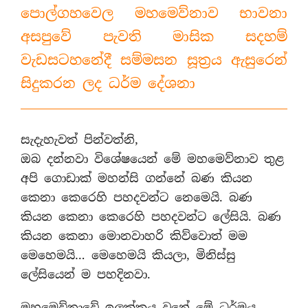
පොල්ගහවෙල මහමෙව්නාව භාවනා
අසපුවේ පැවති මාසික සදහම්
වැඩසටහනේදී සම්මසන සූත්‍රය ඇසුරෙන්
සිදුකරන ලද ධර්ම දේශනා
සැදැහැවත් පින්වත්නි,
ඔබ දන්නවා විශේෂයෙන් මේ මහමෙව්නාව තුළ
අපි ගොඩාක් මහන්සි ගන්නේ බණ කියන
කෙනා කෙරෙහි පහදවන්ට නෙමෙයි. බණ
කියන කෙනා කෙරෙහි පහදවන්ට ලේසියි. බණ
කියන කෙනා මොනවාහරි කිව්වොත් මම
මෙහෙමයි… මෙහෙමයි කියලා, මිනිස්සු
ලේසියෙන් ම පහදිනවා.
මහමෙව්නාවේ ඉලක්කය වුනේ මේ ධර්මය