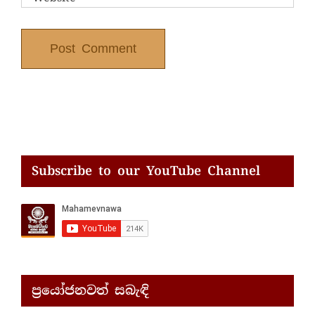
Subscribe to our YouTube Channel
ප්‍රයෝජනවත් සබැඳි