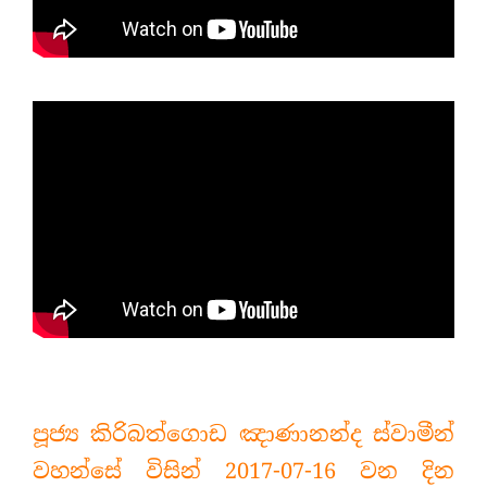
පූජ්‍ය කිරිබත්ගොඩ ඤාණානන්ද ස්වාමීන්
වහන්සේ විසින් 2017-07-16 වන දින