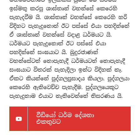
ඉස්මතු කරපු ශාස්තෘන් වහන්සේ කෙරෙහි
පැහැදවීම යි. ශාස්තෘන් වහන්සේ කෙරෙහි හරි
විදිහට පැහැදුනොත් ඊට පස්සේ එයා පහදින්නේ
ඒ ශාස්තෘන් වහන්සේ වදාළ ධර්මයට යි.
ධර්මයට පැහැදුනොත් ඊට පස්සේ එයා
පහදින්නේ සංඝයාට යි. බුදුරජාණන්
වහන්සේටත් නොපැහැදී ධර්මයටත් නොපැහැදී
සංඝයාට විතරක් පැහැදිලා ඉන්ට විදිහක් නෑ.
ඒකට කියන්නේ පුද්ගලප්‍රසාදය කියලා. පුද්ගලයා
කෙරෙහි ඇතිවෙච්ච පැහැදීම. පුද්ගලයෙකුට
පැහැදුනාම එයාට නැතිවෙන්නේ තිසරණය යි.
වීඩියෝ ධර්ම දේශනා
එකතුවට