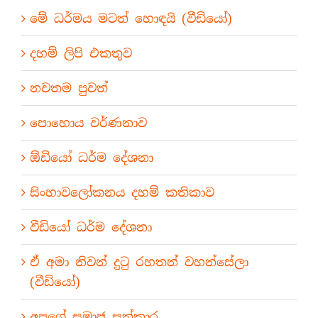
මේ ධර්මය මටත් හොඳයි (වීඩියෝ)
දහම් ලිපි එකතුව
නවතම පුවත්
පොහොය වර්ණනාව
ඕඩියෝ ධර්ම දේශනා
සිංහාවලෝකනය දහම් කතිකාව
වීඩියෝ ධර්ම දේශනා
ඒ අමා නිවන් දුටු රහතන් වහන්සේලා
(වීඩියෝ)
අපගේ සමාජ සත්කාර