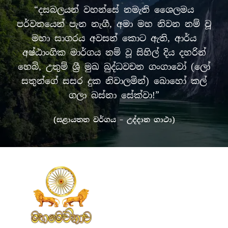
“දසබලයන් වහන්සේ නමැති ශෛලමය
පර්වතයෙන් පැන නැගී, අමා මහ නිවන නම් වූ
මහා සාගරය අවසන් කොට ඇති, ආර්ය
අෂ්ඨාංගික මාර්ගය නම් වූ සිහිල් දිය දහරින්
හෙබි, උතුම් ශ්‍රී මුඛ බුද්ධවචන ගංගාවෝ (ලෝ
සතුන්ගේ සසර දුක නිවාලමින්) බොහෝ කල්
ගලා බස්නා සේක්වා!”
(සළායතන වර්ගය – උද්දාන ගාථා)