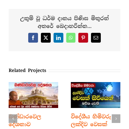
උතුම් වූ ධර්ම දානය පිණිස මිතුරන්
අතරේ බෙදාහරින්න...
Facebook
X
LinkedIn
WhatsApp
Pinterest
Email
Related Projects
බණ්ඩාරවෙල
විදේශීය හිමිවරු
දේශනාව
ලක්දිව වෙසක්