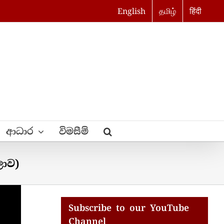
English
தமிழ்
हिंदी
ආධාර
විමසීම්
ාව)
Subscribe to our YouTube
Channel