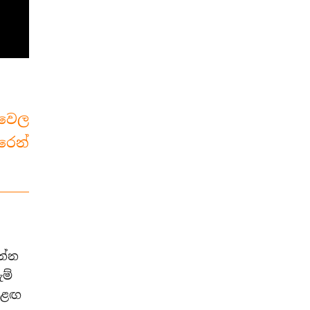
හවෙල
රෙන්
න්න
ම්
ඊළඟ