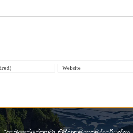
“දසබලසේලප්පභවා නිබ්බානමහාසමුද්දපරියන්තා