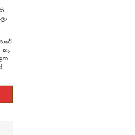
ති
යලා
සාරේ
 නෑ.
ඊළඟ
ෝ