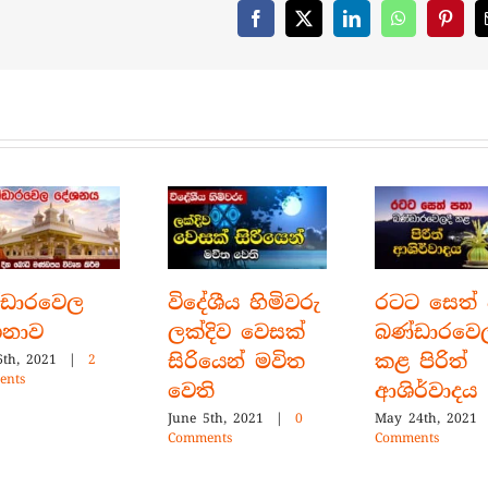
Facebook
X
LinkedIn
WhatsApp
Pinter
්ඩාරවෙල
විදේශීය හිමිවරු
රටට සෙත්
ශනාව
ලක්දිව වෙසක්
බණ්ඩාරවෙල
සිරියෙන් මවිත
කළ පිරිත්
6th, 2021
|
2
ents
වෙති
ආශිර්වාදය
June 5th, 2021
|
0
May 24th, 2021
Comments
Comments