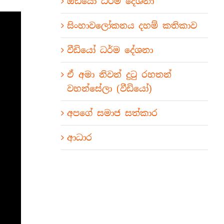
ඕඩියෝ ධර්ම දේශනා
සිංහාවලෝකනය දහම් කතිකාව
වීඩියෝ ධර්ම දේශනා
ඒ අමා නිවන් දුටු රහතන්
වහන්සේලා (වීඩියෝ)
අපගේ සමාජ සත්කාර
ආධාර