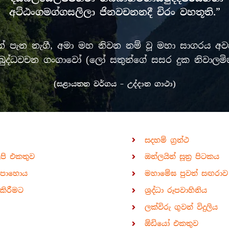
අට්ඨංගමග්ගසලිලා ජිනවචනනදී චිරං වහතූති.”
පැන නැගී, අමා මහ නිවන නම් වූ මහා සාගරය අවසන
රී මුඛ බුද්ධවචන ගංගාවෝ (ලෝ සතුන්ගේ සසර දුක නිවා
(සළායතන වර්ගය – උද්දාන ගාථා)
සදහම් ග්‍රන්ථ
ිපි එකතුව
ඔන්ලයින් සූත්‍ර පිටකය
පොහොය
මහාමේඝ පුවත් සඟරාව
කිරීමට
ශ්‍රද්ධා රූපවාහිනිය
ලක්විරු ගුවන් විදුලිය
ඕඩියෝ එකතුව