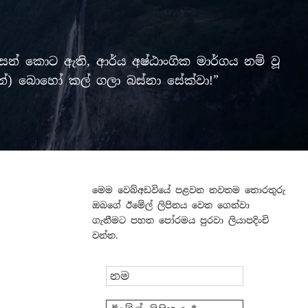
් කොට ඇති, ආර්ය අෂ්ඨාංගික මාර්ගය නම් වූ
ලමින්) බොහෝ කල් ගලා බස්නා සේක්වා!”
මෙම වෙබ්අඩවියේ පළවන නවතම තොරතුරු
ඔබගේ ඊමේල් ලිපිනය වෙත ගෙන්වා
ගැනීමට පහත පෝරමය පුරවා ලියාපදිංචි
වන්න.