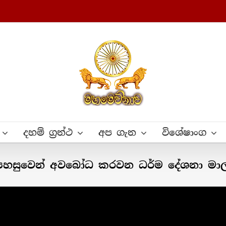
දහම් ග්‍රන්ථ
අප ගැන
විශේෂාංග
ම පහසුවෙන් අවබෝධ කරවන ධර්ම දේශනා මාල