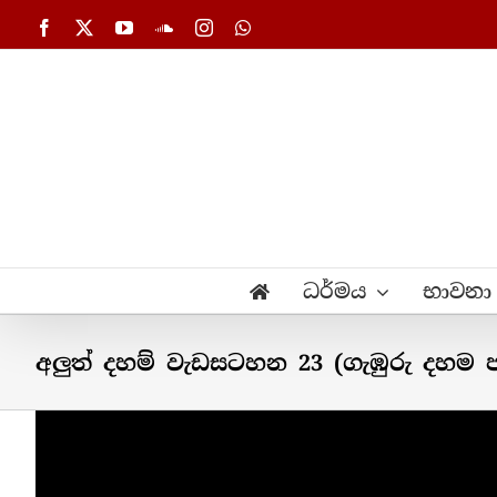
Skip
Facebook
X
YouTube
SoundCloud
Instagram
WhatsApp
to
content
ධර්මය
භාවනා
අලුත් දහම් වැඩසටහන 23 (ගැඹුරු දහ