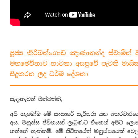
පූජ්‍ය කිරිබත්ගොඩ ඤාණානන්ද ස්වාමීන්
මහමෙව්නාව භාවනා අසපුවේ පැවති මාසික 
සිදුකරන ලද ධර්ම දේශනා
සැදැහැවත් පින්වත්නි,
අපි හැමෝම මේ සංසාරේ සැරිසරා යන අතරවාරය
අය. මනුස්ස ජීවිතයක් ලැබුණට ඒකෙන් අපිට ලොක
ගත්තේ නැත්නම්. මේ ජීවිතයේත් මනුස්සයෙක් 