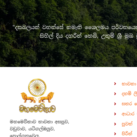
“දසබලයන් වහන්සේ නමැති ශෛලමය පර්වතයෙන් 
සිහිල් දිය දහරින් හෙබි, උතුම් ශ්‍
භාවනා
දහම් ල
සතර 
ආධාර 
මහමෙව්නාව භාවනා අසපුව,
පුවත්
වඩුවාව, යටිගල්ඔලුව,
පිරිත්
පොල්ගහවෙල.