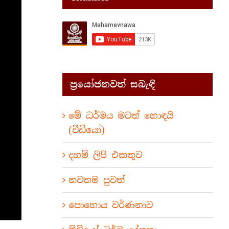
ප්‍රයෝජනවත් සබැඳි
මේ ධර්මය මටත් හොඳයි
(වීඩියෝ)
දහම් ලිපි එකතුව
නවතම පුවත්
පොහොය වර්ණනාව