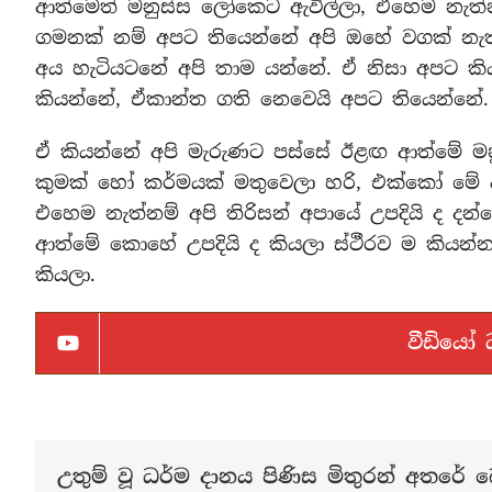
ආත්මෙත් මනුස්ස ලෝකෙට ඇවිල්ලා, එහෙම නැත්න
ගමනක් නම් අපට තියෙන්නේ අපි ඔහේ වගක් නැ
අය හැටියටනේ අපි තාම යන්නේ. ඒ නිසා අපට ක
කියන්නේ, ඒකාන්ත ගති නෙවෙයි අපට තියෙන්නේ.
ඒ කියන්නේ අපි මැරුණට පස්සේ ඊළඟ ආත්මේ මන
කුමක් හෝ කර්මයක් මතුවෙලා හරි, එක්කෝ මේ ආ
එහෙම නැත්නම් අපි තිරිසන් අපායේ උපදියි ද දන්
ආත්මේ කොහේ උපදියි ද කියලා ස්ථීරව ම කියන්
කියලා.
වීඩියෝ
උතුම් වූ ධර්ම දානය පිණිස මිතුරන් අතරේ බෙ