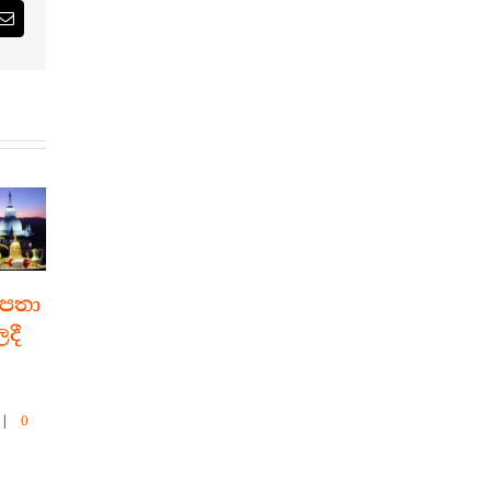
est
Email
 පතා
ඉතිහාසයේ
මහධන
දී
අතිශය නරක ම
වෙළෙන්දාගේ
අවුරුද්ද – Year
කථාව
536
July 13th, 2021
|
0
Comments
|
0
August 20th, 2021
|
0
Comments