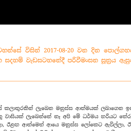
 වහන්සේ විසින් 2017-08-20 වන දින පොල්ග
සදහම් වැඩසටහනේදී පරිවීමංසන සූත්‍රය ඇසු
ේ කලාතුරකින් ලැබෙන මනුස්ස ආත්මයක් ලබාගෙන ඉ
ූ වාසියක් ලැබෙන්නේ නෑ අපි මේ ධර්මය හරියට තේරු
වෙලා, ඊළඟ ආත්මෙත් ආයෙ මනුස්ස ලෝකෙට ඇවිල්ලා, 