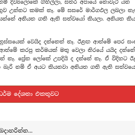
ම් දිව්‍යලෝකේ ගිහිල්ලා, සතර අපායේ නොවැටී යන
තුව උන්නට කමක් නෑ. මේ සසරේ මාර්ගඵල ලබලා නැ
ියන්නේ අනියත ගති ඇති සත්වයෝ කියලා. අනියත කි
ුස්සයෙක් වෙයිද දන්නෙත් නෑ. ඊළඟ ආත්මේ පෙර සං
ත්මේ කරපු කර්මයක් මතු වෙලා නිරයේ යයිද දන්නේ
නේ නෑ. ප්‍රේත ලෝකේ උපදියි ද දන්නේ නෑ. ඒ විදිහට 
න බැරි නම් ඒ අයට කියනවා අනියත ගති ඇති සත්වය
 ධර්ම දේශනා එකතුවට
දාහරින්න...