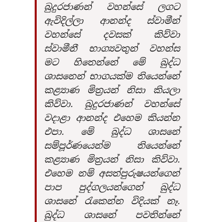
බුදුරජාණන් වහන්සේ ලගට
ඇවිදිල්ලා ආනන්ද ස්වාමීන්
වහන්සේ දවසක් කිව්වා
ස්වාමීනී භාග්‍යවතුන් වහන්ස
මට හිතෙන්නේ මේ බුද්ධ
ශාසනෙන් භාගයක්ම තියෙන්නේ
කළ්‍යාණ මිත්‍රයන් නිසා කියලා
කිව්වා. බුදුරජාණන් වහන්සේ
වදාළා ආනන්ද එහෙම කියන්න
එපා. මේ බුද්ධ ශාසනේ
සම්පූර්ණයෙන්ම තියෙන්නේ
කළ්‍යාණ මිත්‍රයන් නිසා කිව්වා.
එහෙම නම් අසත්පුරුෂයන්ගෙන්
පාප පුද්ගලයන්ගෙන් බුද්ධ
ශාසනේ රැකෙන්න විදියක් නෑ.
බුද්ධ ශාසනේ පවතින්නේ