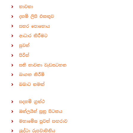
භාවනා
දහම් ලිපි එකතුව
සතර පොහොය
ආධාර කිරීමට
පුවත්
පිරිත්
සති භාවනා වැඩසටහන
බාගත කිරීම්
බබාට නමක්
සදහම් ග්‍රන්ථ
ඔන්ලයින් සූත්‍ර පිටකය
මහාමේඝ පුවත් සඟරාව
ශ්‍රද්ධා රූපවාහිනිය