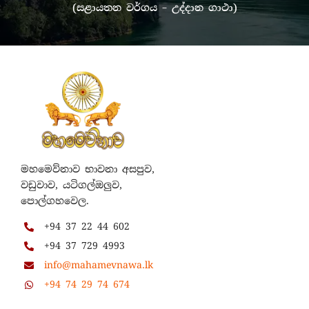
(සළායතන වර්ගය – උද්දාන ගාථා)
මහමෙව්නාව භාවනා අසපුව,
වඩුවාව, යටිගල්ඔලුව,
පොල්ගහවෙල.
+94 37 22 44 602
+94 37 729 4993
info@mahamevnawa.lk
+94 74 29 74 674