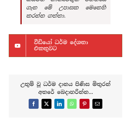
ගැන මේ උපාසක මෙනෙහි
කරන්න ගත්තා.
වීඩියෝ ධර්ම දේශනා
එකතුවට
උතුම් වූ ධර්ම දානය පිණිස මිතුරන්
අතරේ බෙදාහරින්න...
Facebook
X
LinkedIn
WhatsApp
Pinterest
Email