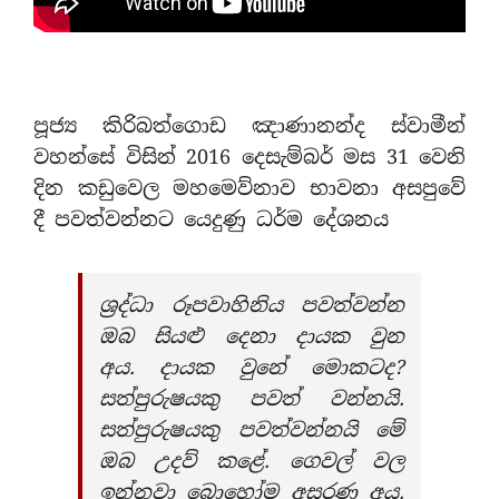
පූජ්‍ය කිරිබත්ගොඩ ඤාණානන්ද ස්වාමීන්
වහන්සේ විසින් 2016 දෙසැම්බර් මස 31 වෙනි
දින කඩුවෙල මහමෙව්නාව භාවනා අසපුවේ
දී පවත්වන්නට යෙදුණු ධර්ම දේශනය
ශ්‍රද්ධා රූපවාහිනිය පවත්වන්න
ඔබ සියළු දෙනා දායක වුන
අය. දායක වුනේ මොකටද?
සත්පුරුෂයකු පවත් වන්නයි.
සත්පුරුෂයකු පවත්වන්නයි මේ
ඔබ උදව් කළේ. ගෙවල් වල
ඉන්නවා බොහෝම අසරණ අය.