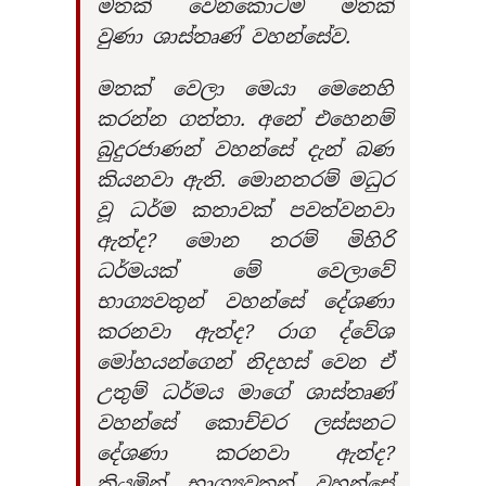
මතක් වෙනකොටම මතක්
වුණා ශාස්තෘණ් වහන්සේව.
මතක් වෙලා මෙයා මෙනෙහි
කරන්න ගත්තා. අනේ එහෙනම්
බුදුරජාණන් වහන්සේ දැන් බණ
කියනවා ඇති. මොනතරම් මධුර
වූ ධර්ම කතාවක් පවත්වනවා
ඇත්ද? මොන තරම් මිහිරි
ධර්මයක් මේ වෙලාවේ
භාග්‍යවතුන් වහන්සේ දේශණා
කරනවා ඇත්ද? රාග ද්වේශ
මෝහයන්ගෙන් නිදහස් වෙන ඒ
උතුම් ධර්මය මාගේ ශාස්තෘණ්
වහන්සේ කොච්චර ලස්සනට
දේශණා කරනවා ඇත්ද?
කියමින් භාග්‍යවතුන් වහන්සේ