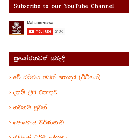
Subscribe to our YouTube Channel
ප්‍රයෝජනවත් සබැඳි
මේ ධර්මය මටත් හොඳයි (වීඩියෝ)
දහම් ලිපි එකතුව
නවතම පුවත්
පොහොය වර්ණනාව
ඕඩියෝ ධර්ම දේශනා