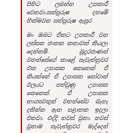
පිහිට ලබන්න උපකාරී
වෙනවා.සත්පුරුෂ දහමේ
හික්මවන සත්පුරුෂ ඇසුර
මං ඔබට ඒකට උපකාරී වන
ලස්සන ජාතක කතාවක් කියලා
දෙන්නම්. බුදුරජාණන්
වහන්සේගේ කාළේ සැවැත්නුවර
එක උපාසක කෙනෙක් ඒ
කියන්නේ ඒ උපාසක සෝවාන්
ඵලයට පත්වුණු උපාසක
කෙනෙක්. ඒ උපාසක
භාග්‍යවතුන් වහන්සේව බැහැ
දකින්න ඈත පළාතක ඉදලා
එනවා. එද්දි හවස් වුනා. හවස්
වුනාම සැවැත්නුවර මැද්දෙන්