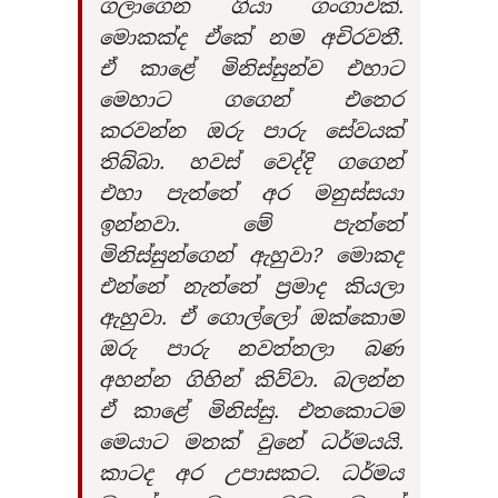
ගලාගෙන ගියා ගංගාවක්.
මොකක්ද ඒකේ නම අචිරවතී.
ඒ කාළේ මිනිස්සුන්ව එහාට
මෙහාට ගගෙන් එතෙර
කරවන්න ඔරු පාරු සේවයක්
තිබ්බා. හවස් වෙද්දි ගගෙන්
එහා පැත්තේ අර මනුස්සයා
ඉන්නවා. මේ පැත්තේ
මිනිස්සුන්ගෙන් ඇහුවා? මොකද
එන්නේ නැත්තේ ප්‍රමාද කියලා
ඇහුවා. ඒ ගොල්ලෝ ඔක්කොම
ඔරු පාරු නවත්තලා බණ
අහන්න ගිහින් කිව්වා. බලන්න
ඒ කාළේ මිනිස්සු. එතකොටම
මෙයාට මතක් වුනේ ධර්මයයි.
කාටද අර උපාසකට. ධර්මය