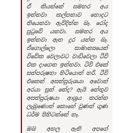
ඒ කියන්නේ සමහර අය
ඉන්නවා කල්පනාව හොදට
තියෙනවා ඇවිදින්න බෑ. රෝද
පුටුවේ යනවා. සමහර අය
ඉන්නවා ඈත දුර යන්න බෑ.
ඒගොල්ලො සාමාන්‍යයෙන්
විවේක වෙලාවට වාඩිවෙලා ටීවි
එක දාගෙන ඉන්නවා. ටිවි එකේ
සත්පරුෂහා හිටියොත් හරි. ටීවි
එකෙන් අසත්පුරුශයා අවොත්
අරයා සුන් නේද? ඇයි හේතුව
අසත්පුරුෂයා ආශ්‍රය කරන්න
ලැබුණොත් කොහේ වුණත් ගුණ
ධර්ම පිහිටන්නේ නෑ.
ඔබ අහල ඇති අපගේ