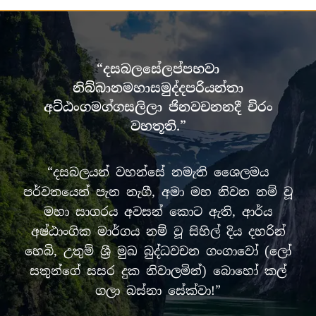
“දසබලසේලප්පභවා
නිබ්බානමහාසමුද්දපරියන්තා
අට්ඨංගමග්ගසලිලා ජිනවචනනදී චිරං
වහතූති.”
“දසබලයන් වහන්සේ නමැති ශෛලමය
පර්වතයෙන් පැන නැගී, අමා මහ නිවන නම් වූ
මහා සාගරය අවසන් කොට ඇති, ආර්ය
අෂ්ඨාංගික මාර්ගය නම් වූ සිහිල් දිය දහරින්
හෙබි, උතුම් ශ්‍රී මුඛ බුද්ධවචන ගංගාවෝ (ලෝ
සතුන්ගේ සසර දුක නිවාලමින්) බොහෝ කල්
ගලා බස්නා සේක්වා!”