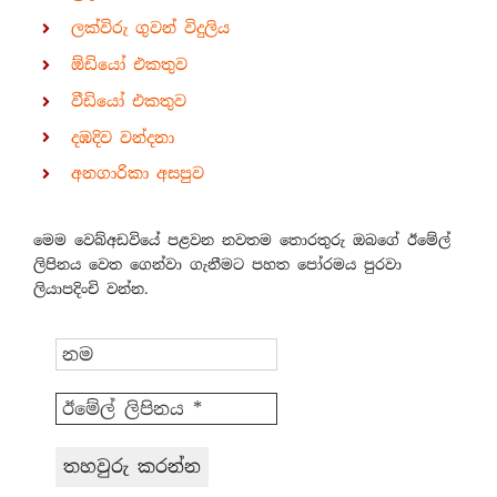
ලක්විරු ගුවන් විදුලිය
ඕඩියෝ එකතුව
වීඩියෝ එකතුව
දඹදිව වන්දනා
අනගාරිකා අසපුව
මෙම වෙබ්අඩවියේ පළවන නවතම තොරතුරු ඔබගේ ඊමේල්
ලිපිනය වෙත ගෙන්වා ගැනීමට පහත පෝරමය පුරවා
ලියාපදිංචි වන්න.