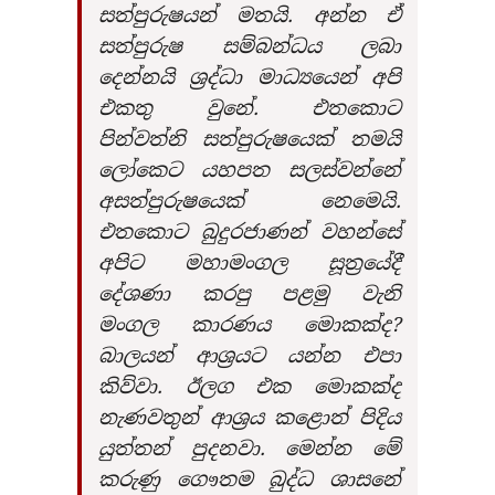
සත්පුරුෂයන් මතයි. අන්න ඒ
සත්පුරුෂ සම්බන්ධය ලබා
දෙන්නයි ශ්‍රද්ධා මාධ්‍යයෙන් අපි
එකතු වුනේ. එතකොට
පින්වත්නි සත්පුරුෂයෙක් තමයි
ලෝකෙට යහපත සලස්වන්නේ
අසත්පුරුෂයෙක් නෙමෙයි.
එතකොට බුදුරජාණන් වහන්සේ
අපිට මහාමංගල සූත්‍රයේදී
දේශණා කරපු පළමු වැනි
මංගල කාරණය මොකක්ද?
බාලයන් ආශ්‍රයට යන්න එපා
කිව්වා. ඊලග එක මොකක්ද
නැණවතුන් ආශ්‍රය කළොත් පිදිය
යුත්තන් පුදනවා. මෙන්න මේ
කරුණු ගෞතම බුද්ධ ශාසනේ