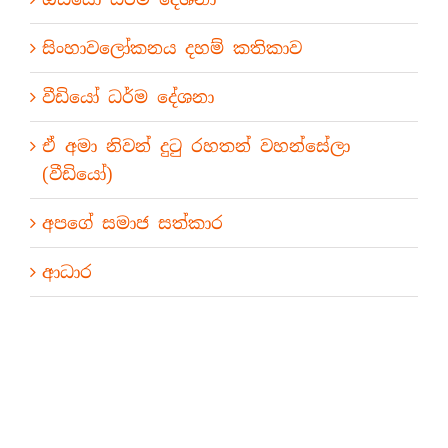
සිංහාවලෝකනය දහම් කතිකාව
වීඩියෝ ධර්ම දේශනා
ඒ අමා නිවන් දුටු රහතන් වහන්සේලා
(වීඩියෝ)
අපගේ සමාජ සත්කාර
ආධාර