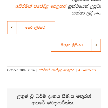
අසිරිමත් පසේබුදු පෙළහර
ග්‍රන්ථයෙන් උපුටා
ගන්නා ලදී ෴
පෙර ලිපියට
මීලඟ ලිපියට
October 30th, 2014
|
අසිරිමත් පසේබුදු පෙළහර
|
4 Comments
උතුම් වූ ධර්ම දානය පිණිස මිතුරන්
අතරේ බෙදාහරින්න...