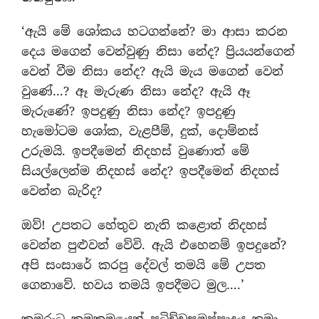
‘ඇයි මේ ශෝකය හටගන්නේ? මා ආසා කරන
දෙය මගෙන් වෙන්වුණු නිසා නේද? ප්‍රියයන්ගෙන්
වෙන් වීම නිසා නේද? ඇයි මැය මගෙන් වෙන්
වුණේ…? ඈ මැරුණ නිසා නේද? ඇයි ඈ
මැරුණේ? ඉපදුණු නිසා නේද? ඉපදුණු
හැමෝටම ශෝක, වැළපීම්, දුක්, දොම්නස්
උරුමයි. ඉපදීමෙන් නිදහස් වුණොත් මේ
සියල්ලෙන්ම නිදහස් නේද? ඉපදීමෙන් නිදහස්
වෙන්න බැරිද?
ඔව්! උපතට හේතුව නැති කළොත් නිදහස්
වෙන්න පුළුවන් වේවි. ඇයි එහෙනම් ඉපදුනේ?
අපි සංසාරේ කරපු දේවල් තමයි මේ උපත
ගෙනාවේ. භවය තමයි ඉපදීමට මුල….’
කුමරුට ක‍්‍රමක‍්‍රමයෙන් පටිච්චසමුප්පාදය තමා