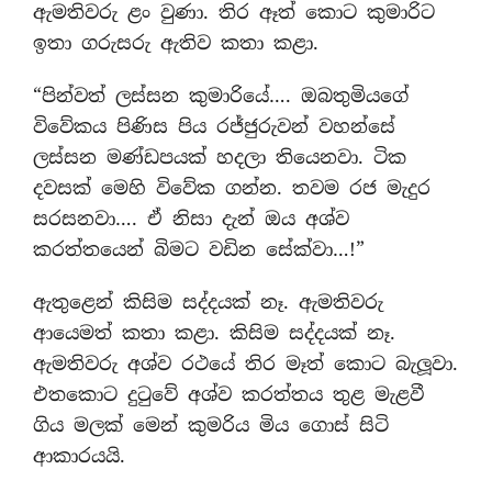
ඇමතිවරු ළං වුණා. තිර ඈත් කොට කුමාරිට
ඉතා ගරුසරු ඇතිව කතා කළා.
“පින්වත් ලස්සන කුමාරියේ…. ඔබතුමියගේ
විවේකය පිණිස පිය රජ්ජුරුවන් වහන්සේ
ලස්සන මණ්ඩපයක් හදලා තියෙනවා. ටික
දවසක් මෙහි විවේක ගන්න. තවම රජ මැදුර
සරසනවා…. ඒ නිසා දැන් ඔය අශ්ව
කරත්තයෙන් බිමට වඩින සේක්වා…!”
ඇතුළෙන් කිසිම සද්දයක් නෑ. ඇමතිවරු
ආයෙමත් කතා කළා. කිසිම සද්දයක් නෑ.
ඇමතිවරු අශ්ව රථයේ තිර මෑත් කොට බැලූවා.
එතකොට දුටුවේ අශ්ව කරත්තය තුළ මැළවී
ගිය මලක් මෙන් කුමරිය මිය ගොස් සිටි
ආකාරයයි.