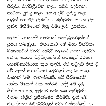
පිරුවා. වත්පිළිවෙත් කළා. සමථ විදර්ශනා
භාවනා පුරුදු කළා. නොඇල්ම පුරුදු කළා.
නමුත් මඟඵල ලබන්නට බැරිවුණා. කරන ලද
පුණ්‍ය මහිමයෙන් ඔහු බඹලොව උපන්නා.
කලක් ගතවෙද්දී නැවතත් පසේබුදුවරුන්ගේ
යුගය පැමිණුනා. එතකොට මේ මහා පින්වතා
බඹලොවින් චුතව දඹදිව් තලයේ උපත ලැබුවා.
මොහු මෙවර පිළිසිඳගත්තේ බරණැස් රජුගේ
අගමෙහෙසියගේ කුස තුළයි. රජ පවුලට එක් වූ
මේ අලූත් සිඟිත්තාට කවුරුත් ආදරය කළා.
එහෙත් ‘මෝ ගැහැණියකි, මේ පිරිමියෙකි’
යන්න ටිකෙන් ටික තේරුම් යද්දී මේ දරු
සිඟිත්තා තුළ අමුතුම වෙනසක් ඇතිවුණා.
එනම්, ස්ත‍්‍රීන් ප‍්‍රතික්ෂේප කිරීමයි. දැන් මේ
සිඟිත්තාට කිරිමවුවරුන් පවා රුස්සන්නේ නෑ.