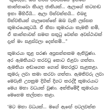
කාන්තාවො කියල ජාතියක්… ඈලාගේ කටහඬ
ඉතා මිහිරියි… ඈලා පින්වන්තයි… එබඳු
පින්වතියන් ගැලපෙන්නේ ඔබ වැනි ලස්සන
කුමාරයෙකුටයි. ඒ නිසා කුමාරයා කැමති නම්,
ඒ කාන්තාවන් සමඟ සතුටු වෙන්න අවස්ථාවක්
දැන් මං සළස්වලා දෙන්නම්…”
කුමාරයා තුළ පරණ අප‍්‍රසන්නකම ඇතිවුණා.
අර ඇමතියාට තරවටු කොට එළවා ගත්තා.
ඇමතියා අඬාගෙන ගොස් මහරජුට සැළකළා.
කුමරු ලවා කමා කරවා ගත්තා. ඇමතිවරු ලවා
මෙවැනි උපක‍්‍රම දිගින් දිගට කරද්දී කුමාරයාට
මෙය මහා වධයක් වුණා. අන්තිමේදී කුමාරයා
මෙහෙම කල්පනා කළා.
‘මට මහා වධයක්… මගේ ඇඟේ පටලවන්න