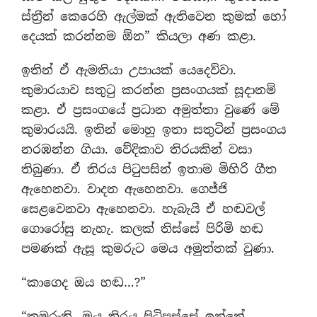
ස්ත‍්‍රීන් කෙරෙහි ඇල්මක් ඇතිවෙන කුමක් හෝ
දෙයක් කරන්නම ඕන” කියලා අණ කළා.
ඉතින් ඒ ඇමතියා උපායක් යෙදෙව්වා.
කුමාරයාව සතුටු කරන්න ප‍්‍රසංගයක් සූදානම්
කළා. ඒ ප‍්‍රසංගයේ ප‍්‍රධාන අමුත්තා වුණේ මේ
කුමාරයයි. ඉතින් මොහු ඉතා සතුටින් ප‍්‍රසංගය
නරඹන්න ගියා. වේදිකාව තිරයකින් වසා
තිබුණා. ඒ තිරය පිටුපසින් ඉතාම මිහිරි ගීත
ඇහෙනවා. වාදන ඇහෙනවා. ගෙජ්ජි
සෙළවෙනවා ඇහෙනවා. හැබැයි ඒ හඬවල්
ගොරෝසු නැහැ. කලක් තිස්සේ පිරිමි හඬ
පමණක් ඇසූ කුමරුට මෙය අමුත්තක් වුණා.
“කාගෙද ඔය හඬ…?”
“කුමරුනි, ඔය තිරය පිටිපස්සේ ඉන්නේ