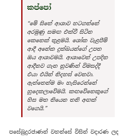
කප්පෝ
“මේ සිතේ ආශාව හටගන්නේ
අරමුණු සමඟ එක්වී සිටින
කෙනෙක් තුළමයි. ශෝක වැළපීම්
ආදී අනේක දුක්ඛයන්ගේ උපත
ඔය ආශාවමයි. ආශාවෙන් උපදින
ආදීනව ගැන නුවණින් විමසද්දී
එයා එයින් නිදහස් වෙනවා.
ඇත්තෙන්ම මං හැසිරෙන්නේ
හුදෙකලාවේමයි. කඟවේනෙකුගේ
හිස මත තියෙන තනි අඟක්
වගෙයි.”
පසේබුදුරජාණන් වහන්සේ විසින් වදාරණ ලද