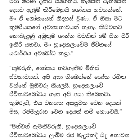
ජරා මරණ දෑතට රැගෙනයි. නැසෙන වැනසෙන
දෙයට ඇලූම් කිරීමෙනුයි ශෝකය හටගන්නේ.
මං ඒ ශෝකයෙන් නිදහස් වුණා. ඒ නිසා මට
කුමරියකගේ අවශ්‍යතාවයක් නැහැ. කිසිවකට
නොබැඳුණු අමුතුම ශාන්ත බවකින් මේ සිත පිරී
ඉතිරී යනවා. මං හුදෙකලාවේම ජීවිතයේ
යථාර්ථය අවබෝධ කළා.”
“කුමරුනි, ශෝකය හටගැනීම මිනිස්
ස්වභාවයක්. අපි අසා තිබෙන්නේ ශෝක රහිත
වන්නේ මුනිවරු කියලයි. හුදෙකලාවේ
ජීවිතාවබෝධය ගැන අපි අසා තිබෙනවා.
කුමරුනි, එය වනගත අසපුවක වෙන දෙයක්
මිස, රජමැදුරක වෙන දෙයක් නම් නොවෙයි.”
“පින්වත් ඇමතිවරුනි, හුදෙකලාවේ
ජීවිතාවබෝධය ලැබීම රජ මැදුරකදී සිදු නොවන