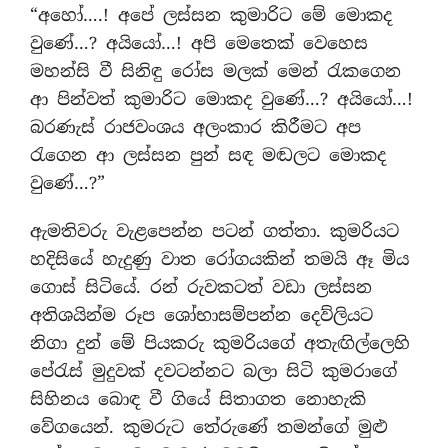
“අහෝ….! අපේ ලස්සන කුමාරිට මේ මොකද
වුණේ…? අයියෝ…! අපි මෙතෙක් වෙහෙස
මහන්සි වී සිනිඳු රෝස මලක් මෙන් රැකගෙන
ආ පින්වත් කුමාරිට මොකද වුණේ…? අයියෝ…!
බරණැස් රාජවංශය අලංකාර කිරීමට අප
රැගෙන ආ ලස්සන පුන් සඳ මඬලට මොකද
වුණේ…?”
ඇමතිවරු වැළපෙන්න පටන් ගත්තා. කුමරියට
හදිසියේ හැදුණු වාත රෝගයකින් තමයි ඈ මිය
ගොස් සිටියේ. රන් රුවකටත් වඩා ලස්සන
අතිශයින්ම රූප ශෝභාසම්පන්න දෙව්ලියට
නිගා දුන් මේ පියකරු කුමරියගේ අතැඟිල්ලෙහි
පේරැස් මුදුවක් දවටන්නට බලා සිටි කුමරාගේ
සිහිනය බොඳ වී ගියේ සිතාගත නොහැකි
වේගයෙන්. කුමරුට තේරුණේ තමන්ගේ මුළු