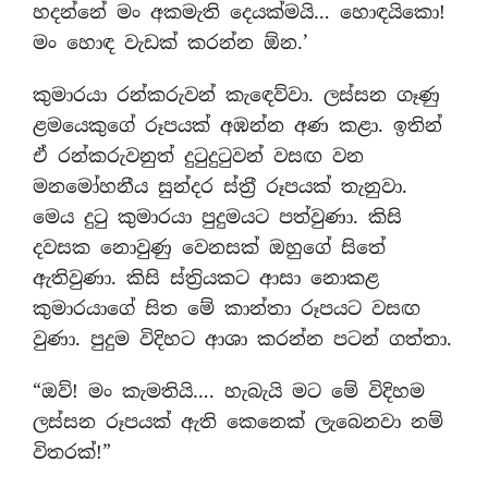
හදන්නේ මං අකමැති දෙයක්මයි… හොඳයිකො!
මං හොඳ වැඩක් කරන්න ඕන.’
කුමාරයා රන්කරුවන් කැඳෙව්වා. ලස්සන ගෑණු
ළමයෙකුගේ රූපයක් අඹන්න අණ කළා. ඉතින්
ඒ රන්කරුවනුත් දුටුදුටුවන් වසඟ වන
මනමෝහනීය සුන්දර ස්ත‍්‍රී රූපයක් තැනුවා.
මෙය දුටු කුමාරයා පුදුමයට පත්වුණා. කිසි
දවසක නොවුණු වෙනසක් ඔහුගේ සිතේ
ඇතිවුණා. කිසි ස්ත‍්‍රියකට ආසා නොකළ
කුමාරයාගේ සිත මේ කාන්තා රූපයට වසඟ
වුණා. පුදුම විදිහට ආශා කරන්න පටන් ගත්තා.
“ඔව්! මං කැමතියි…. හැබැයි මට මේ විදිහම
ලස්සන රූපයක් ඇති කෙනෙක් ලැබෙනවා නම්
විතරක්!”