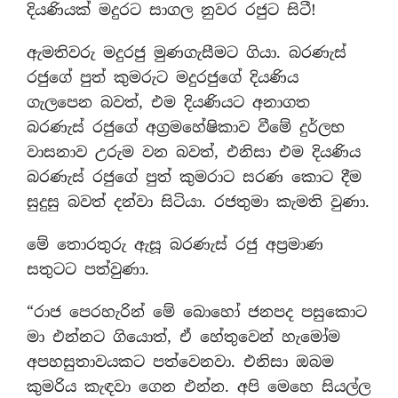
දියණියක් මදුරට සාගල නුවර රජුට සිටී!
ඇමතිවරු මදුරජු මුණගැසීමට ගියා. බරණැස්
රජුගේ පුත් කුමරුට මදුරජුගේ දියණිය
ගැලපෙන බවත්, එම දියණියට අනාගත
බරණැස් රජුගේ අග‍්‍රමහේෂිකාව වීමේ දුර්ලභ
වාසනාව උරුම වන බවත්, එනිසා එම දියණිය
බරණැස් රජුගේ පුත් කුමරාට සරණ කොට දීම
සුදුසු බවත් දන්වා සිටියා. රජතුමා කැමති වුණා.
මේ තොරතුරු ඇසූ බරණැස් රජු අප‍්‍රමාණ
සතුටට පත්වුණා.
“රාජ පෙරහැරින් මේ බොහෝ ජනපද පසුකොට
මා එන්නට ගියොත්, ඒ හේතුවෙන් හැමෝම
අපහසුතාවයකට පත්වෙනවා. එනිසා ඔබම
කුමරිය කැඳවා ගෙන එන්න. අපි මෙහෙ සියල්ල