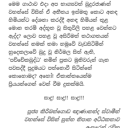
මෙම ගාථාව එදා අප භාග්‍යවත් බුදුරජාණන්
වහන්සේ විසින් ඒ අතීතය ඉස්මතු කොට අනඳ
හිමියන්ට දේශනා කරද්දී අනඳ හිමියන් තුළ
මොන තරම් අද්භූත වූ සිතුවිලි පහළ වෙන්නට
ඇද්ද? ලොව පහළ වූ අසිරිමත් තථාගතයන්
වහන්සේ නමක් තමා හමුවේ වැඩසිටිමින්
හුදෙකලාවේ බුදු වූ නිර්මල සිත් ඇති,
‘පච්චේකබුද්ධ’ නමින් ප‍්‍රකට මුනිවරුන් ගැන
පවසද්දී පුදුමයට පත්නොවී සිටින්නේ
කොහොමද? අහෝ! ඒකාන්තයෙන්ම
ප්‍රියයන්ගෙන් වෙන් වීම දුකක්මයි.
සාදු! සාදු!! සාදු!!!
පූජ්‍ය කිරිබත්ගොඩ ඤාණානන්ද ස්වාමීන්
වහන්සේ විසින් සුත්ත නිපාත අට්ඨකතාව
ඇසුරෙන් රචිත