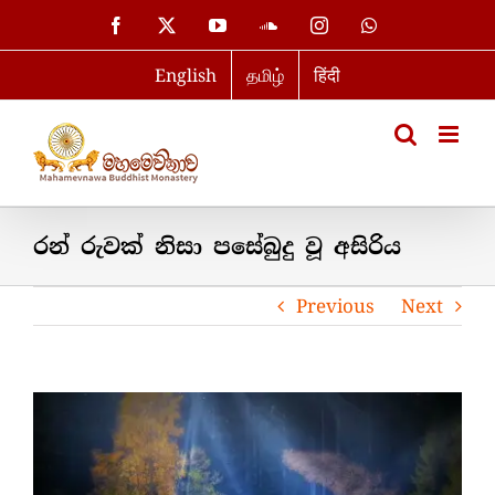
Skip
Facebook
X
YouTube
SoundCloud
Instagram
WhatsApp
to
English
தமிழ்
हिंदी
content
රන් රුවක් නිසා පසේබුදු වූ අසිරිය
Previous
Next