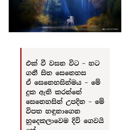
එක් වී වසන විට – හට
ගනී සිත සෙනෙහස
ඒ සෙනෙහසින්මය – මේ
දුක ඇති කරන්නේ
සෙනෙහසින් උපදින – මේ
විපත හඳුනාගෙන
හුදෙකලාවෙම දිවි ගෙවයි