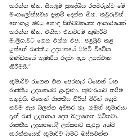
කරන්න ඕන. සියලූම ප‍්‍රාදේශීය රජවරුන්ට මේ
මංගලෝත්සවය දැනුම් දෙන්න ඕන. කවුරුවත්
නොකළ මෙය හොඳ සිහිවටනයක ආකාරයෙන්
කරන්න ඕන. එනිසා එකවරම කුමාරිව
මාලිගාවට ගෙන එන්න එපා. පළමුව කළ
යුත්තේ රාජකීය උද්‍යානයේ පිහිටි විවේක
මණ්ඩපයේ කුමාරිය රඳවා ඇප උපස්ථාන
කිරීමයි.”
කුමාරිව රැගෙන එන පෙරහැර ටිකෙන් ටික
රාජකීය උද්‍යානයට ළංවුණා. කුමාරයාට හරිම
සතුටුයි. එහෙත් රාජකීය සිිරිත් විරිත් අනුව
තවම ඇය බලන්න අවසර නෑ. නමුත් කුමාරයා
දැන් රාජ උද්‍යානය දෙස බලාගෙන සිටිනවා.
රාජකීය උද්‍යානයේදී ලස්සනට සැරසූ අශ්ව
කරත්තයෙන් කුමාරිව බිමට බස්සවන්න