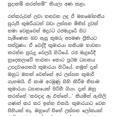
සූදානම් කරන්නම්” කියලා අණ කළා.
රන්කරුවන් ලවා තනවන ලද ඒ මනමෝහනීය
සුරූපී කුමරියටත් වඩා ලස්සන මිනිස් දුවක්
තමා වෙනුවෙන් මදුරට රජමැදුරේ සිට
පැමිණෙන බව ඇසූ කුමරු අපමණ ප‍්‍රීතියට
පත්වුණා. ඒ වෙද්දී කුමාරයා තනියම භාවනා
කරන්න පුරුදු වෙලයි හිටියේ. රජ මැදුරේදී
හුදෙකලාවේ භාවනා කොට ප‍්‍රථම ධ්‍යානය
උපදවාගෙනයි කුමාරයා හිටියේ. නමුත් දැන්
ඔහුට මතක් වෙන්නේ අර ලස්සන කුමාරි
ගැනමයි. ඒ කාම අරමුණු සිහි කිරීම නිසාම
කුමාරයා ධ්‍යානයෙන් පිරිහී ගියා. දැන් ඔහු
කරන්නේ ‘කවදාද ඈ එන්නේ…’ කියමින් ඇඟිලි
ගණන් කර කර ඉන්න එකයි. කුමාරයාට වෙන
සිහියක් නෑ. ඔහුගේ සිතේ ලස්සන ලෝකයක්