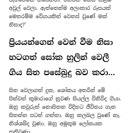
අවුල් වෙලා. ඇත්තෙන්ම අලංකාර රූපයක්
මෙතරම්ම වේගයකින් වෙනස් වුණේ මක්
නිසාද?’
ප්‍රියයන්ගෙන් වෙන් වීම නිසා
හටගත් සෝක හුලින් වෙලී
ගිය සිත පසේබුදු බව කරා…
සිත වෙලාගත් දුක, ශෝකය අතරින් මේ
පින්වත් කුමාරාගේ නුවණ සියල්ල විනිවිද ගියා.
ඔහු කවුරුත් නොසිතන විදිහට ජීවිතය ගැන
සිතන්න පටන් ගත්තා. ඔහු කලබල වුණේ නෑ.
නිශ්ශබ්ද වුණා. ඔහු අමුතුම ලෝකයක
තනිවුණා.