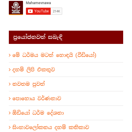
ප්‍රයෝජනවත් සබැඳි
මේ ධර්මය මටත් හොඳයි (වීඩියෝ)
දහම් ලිපි එකතුව
නවතම පුවත්
පොහොය වර්ණනාව
ඕඩියෝ ධර්ම දේශනා
සිංහාවලෝකනය දහම් කතිකාව