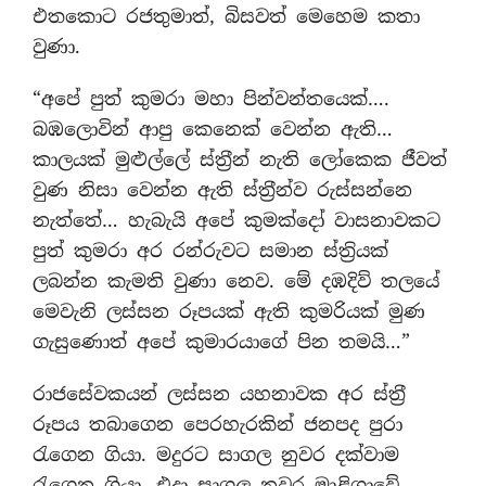
එතකොට රජතුමාත්, බිසවත් මෙහෙම කතා
වුණා.
“අපේ පුත් කුමරා මහා පින්වන්තයෙක්….
බඹලොවින් ආපු කෙනෙක් වෙන්න ඇති…
කාලයක් මුළුල්ලේ ස්ත‍්‍රීන් නැති ලෝකෙක ජීවත්
වුණ නිසා වෙන්න ඇති ස්ත‍්‍රීන්ව රුස්සන්නෙ
නැත්තේ… හැබැයි අපේ කුමක්දෝ වාසනාවකට
පුත් කුමරා අර රන්රුවට සමාන ස්ත‍්‍රියක්
ලබන්න කැමති වුණා නෙව. මේ දඹදිව් තලයේ
මෙවැනි ලස්සන රූපයක් ඇති කුමරියක් මුණ
ගැසුණොත් අපේ කුමාරයාගේ පින තමයි…”
රාජසේවකයන් ලස්සන යහනාවක අර ස්ත‍්‍රී
රූපය තබාගෙන පෙරහැරකින් ජනපද පුරා
රැගෙන ගියා. මදුරට සාගල නුවර දක්වාම
රැගෙන ගියා. එදා සාගල නුවර මාළිගාවේ