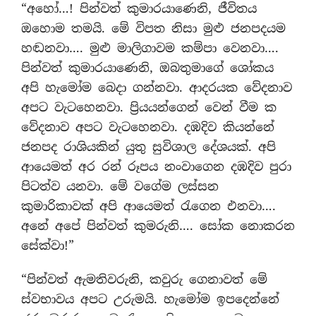
“අහෝ…! පින්වත් කුමාරයාණෙනි, ජීවිතය
ඔහොම තමයි. මේ විපත නිසා මුළු ජනපදයම
හඬනවා…. මුළු මාලිගාවම කම්පා වෙනවා….
පින්වත් කුමාරයාණෙනි, ඔබතුමාගේ ශෝකය
අපි හැමෝම බෙදා ගන්නවා. ආදරයක වේදනාව
අපට වැටහෙනවා. ප්‍රියයන්ගෙන් වෙන් වීම ක
වේදනාව අපට වැටහෙනවා. දඹදිව කියන්නේ
ජනපද රාශියකින් යුතු සුවිශාල දේශයක්. අපි
ආයෙමත් අර රන් රූපය නංවාගෙන දඹදිව පුරා
පිටත්ව යනවා. මේ වගේම ලස්සන
කුමාරිකාවක් අපි ආයෙමත් රැගෙන එනවා….
අනේ අපේ පින්වත් කුමරුනි…. සෝක නොකරන
සේක්වා!”
“පින්වත් ඇමතිවරුනි, කවුරු ගෙනාවත් මේ
ස්වභාවය අපට උරුමයි. හැමෝම ඉපදෙන්නේ