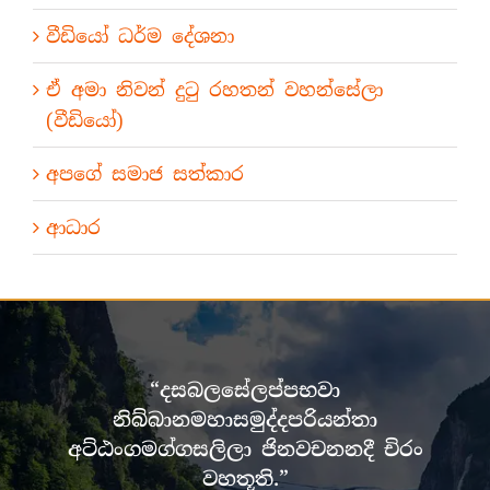
වීඩියෝ ධර්ම දේශනා
ඒ අමා නිවන් දුටු රහතන් වහන්සේලා
(වීඩියෝ)
අපගේ සමාජ සත්කාර
ආධාර
“දසබලසේලප්පභවා
නිබ්බානමහාසමුද්දපරියන්තා
අට්ඨංගමග්ගසලිලා ජිනවචනනදී චිරං
වහතූති.”