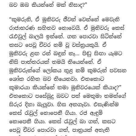
බව ඔබ කියන්නේ මක් නිසාද?”
“කුමරුනි, ඒ මුනිවරු ජීවත් වෙන්නේ මෙවැනි
රාජාභරණ සහිතව නොවෙයි. ඒ මුනිවරු කෙස්
රැඑවුල් බාලයි ඉන්නේ. ගත පොරවා සිටින්නේ
කසට පෙවූ චීවර නම් වූ වස්ත‍්‍රයකුයි. ඒ
මුනිවරු ළඟ රන් බඳුන් නෑ… පිඬු සිඟා යෑමට
නිසි පාත්තරයක් තමයි තියෙන්නේ. ඒ
මුනිවරුන්ගේ ලෝකය තුළ නම් කුමරුන් පවසන
ශෝක රහිත බව තියෙනවා. එතකොට
කුමාරයා කියන්නේ තමා මුනිවරයෙක් කියාද?”
එතකොට පසේබුදු බවට පත් මෙතුමා තමන්ගේ
සිරුර දිහා බැලූවා. හිස අතගෑවා. එසැණින්ම
කෙස් රැවුල් නොපෙනී ගියා. රජ ඇඳුම්
නොපෙනී ගියා. කෙස් රැවුල් බා ගත්, කසට
පෙවූ චීවර පොරවා ගත්, පාත‍්‍රයක් අතැති