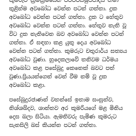
තුළින්ම අවබෝධ වෙන්න පටන් ගත්තා. දුක
අවබෝධ වෙන්න පටන් ගත්තා. දුක ට හේතුව
අවබෝධ වෙන්න පටන් ගත්තා. හේතුව නැති වූ
විට දුක නැතිවෙන බව අවබෝධ වෙන්න පටන්
ගත්තා. ඒ සඳහා කළ යුතු දෙය අවබෝධ
වෙන්න පටන් ගත්තා. කුමරුට චතුරාර්ය සත්‍යය
අවබෝධ වුණා. හුදෙකලාවේ තනිවම ධර්මය
අවබෝධ කළ පසේබුදු කෙනෙක් බවට පත්
වුණා.ප්‍රියයන්ගෙන් වෙන් වීම නම් වූ දුක
අවබෝධ කළා.
පසේබුදුරජාණන් වහන්සේ ඉතාම සංසුන්ව,
නිශ්ශබ්දව, ශාන්තව අර කුමරියගේ මළ මිනිය
දෙස බලා සිටියා. ඇමතිවරු පැමිණ කුමරුට
සැනසිලි බස් කියන්න පටන් ගත්තා.