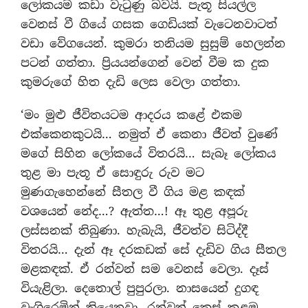
ලෝකයම කඩා වැටුණු බවයි. පැතූ සියල්ල
වෙනස් වී ගියේ ගසක ගෙඩියක් වැටෙනවාටත්
වඩා වේගයෙන්. කුමරා තනියම සුසුම් හෙලන්න
පටන් ගත්තා. ප්‍රියයන්ගෙන් වෙන් වීම ක දුක
කුමරුගේ හිත දැඩි ලෙස වෙලා ගත්තා.
‘මං මුළු ජීවිතයටම ආදරය කළේ එකම
එක්කෙනකුටයි… නමුත් ඒ කෙනා ජීවත් වුණේ
මගේ සිහින ලෝකයේ විතරයි… සැබෑ ලෝකය
තුළ මා පැතූ ඒ සොඳුරු රුව මට
මුණගැහෙන්නේ සීතල වී ගිය මළ කඳක්
වශයෙන් නේද…? ඇත්ත…! ඈ තුළ අපූරු
ලස්සනක් තිබුණා. හැබැයි, ජීවත්ව සිටිද්දී
විතරයි… දැන් ඈ දරකඩක් සේ දැඩිව ගිය සීතල
මළකඳක්. ඒ රන්වන් සම වෙනස් වෙලා. දෑස්
වියැළිලා. දෙතොල් පුපුරලා. නාසයෙන් දුගඳ
වැගිරෙමින් තියෙනවා. රන්වන් කෙස් කළඹ