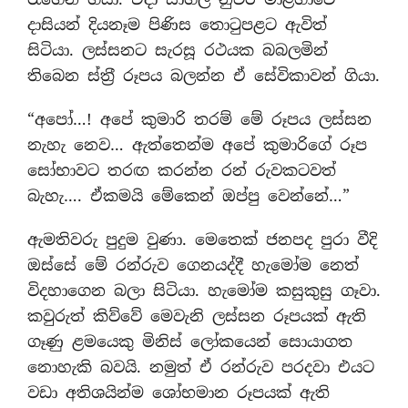
දාසියන් දියනෑම පිණිස තොටුපළට ඇවිත්
සිටියා. ලස්සනට සැරසූ රථයක බබලමින්
තිබෙන ස්ත‍්‍රී රූපය බලන්න ඒ සේවිකාවන් ගියා.
“අපෝ…! අපේ කුමාරි තරම් මේ රූපය ලස්සන
නැහැ නෙව… ඇත්තෙන්ම අපේ කුමාරිගේ රූප
සෝභාවට තරඟ කරන්න රන් රුවකටවත්
බැහැ…. ඒකමයි මේකෙන් ඔප්පු වෙන්නේ…”
ඇමතිවරු පුදුම වුණා. මෙතෙක් ජනපද පුරා වීදි
ඔස්සේ මේ රන්රුව ගෙනයද්දී හැමෝම නෙත්
විදහාගෙන බලා සිටියා. හැමෝම කසුකුසු ගෑවා.
කවුරුත් කිව්වේ මෙවැනි ලස්සන රූපයක් ඇති
ගෑණු ළමයෙකු මිනිස් ලෝකයෙන් සොයාගත
නොහැකි බවයි. නමුත් ඒ රන්රුව පරදවා එයට
වඩා අතිශයින්ම ශෝභමාන රූපයක් ඇති