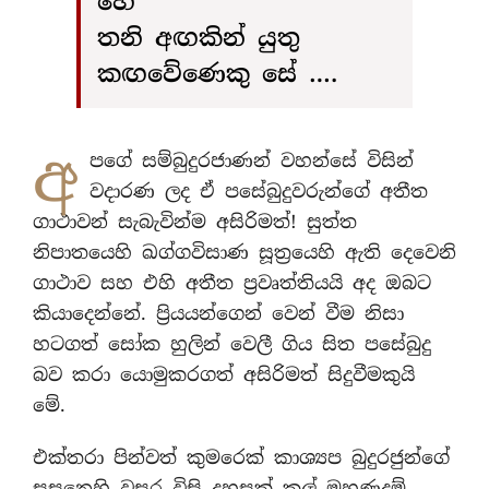
හේ
තනි අඟකින් යුතු
කඟවේණෙකු සේ ….
අ
පගේ සම්බුදුරජාණන් වහන්සේ විසින්
වදාරණ ලද ඒ පසේබුදුවරුන්ගේ අතීත
ගාථාවන් සැබැවින්ම අසිරිමත්! සුත්ත
නිපාතයෙහි ඛග්ගවිසාණ සූත‍්‍රයෙහි ඇති දෙවෙනි
ගාථාව සහ එහි අතීත ප‍්‍රවෘත්තියයි අද ඔබට
කියාදෙන්නේ. ප්‍රියයන්ගෙන් වෙන් වීම නිසා
හටගත් සෝක හුලින් වෙලී ගිය සිත පසේබුදු
බව කරා යොමුකරගත් අසිරිමත් සිදුවීමකුයි
මේ.
එක්තරා පින්වත් කුමරෙක් කාශ්‍යප බුදුරජුන්ගේ
සසුනෙහි වසර විසි දහසක් කල් මහණදම්