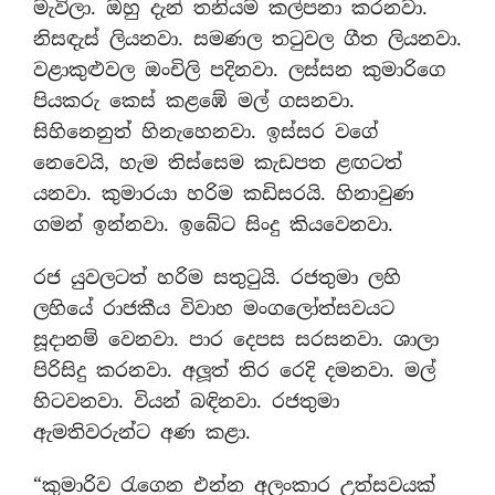
මැවිලා. ඔහු දැන් තනියම කල්පනා කරනවා.
නිසඳැස් ලියනවා. සමණල තටුවල ගීත ලියනවා.
වළාකුළුවල ඔංචිලි පදිනවා. ලස්සන කුමාරිගෙ
පියකරු කෙස් කළඹේ මල් ගසනවා.
සිහිනෙනුත් හිනැහෙනවා. ඉස්සර වගේ
නෙවෙයි, හැම තිස්සෙම කැඩපත ළඟටත්
යනවා. කුමාරයා හරිම කඩිසරයි. හිනාවුණ
ගමන් ඉන්නවා. ඉබේට සිංදු කියවෙනවා.
රජ යුවලටත් හරිම සතුටුයි. රජතුමා ලහි
ලහියේ රාජකීය විවාහ මංගලෝත්සවයට
සූදානම් වෙනවා. පාර දෙපස සරසනවා. ශාලා
පිරිසිදු කරනවා. අලූත් තිර රෙදි දමනවා. මල්
හිටවනවා. වියන් බඳිනවා. රජතුමා
ඇමතිවරුන්ට අණ කළා.
“කුමාරිව රැගෙන එන්න අලංකාර උත්සවයක්