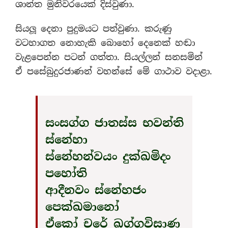
ශාන්ත මුනිවරයෙක් දිස්වුණා.
සියලූ දෙනා පුදුමයට පත්වුණා. කරුණු
වටහාගත නොහැකි බොහෝ දෙනෙක් හඬා
වැළපෙන්න පටන් ගත්තා. සියල්ලන් සනසමින්
ඒ පසේබුදුරජාණන් වහන්සේ මේ ගාථාව වදාළා.
සංසග්ග ජාතස්ස භවන්ති
ස්නේහා
ස්නේහන්වයං දුක්ඛමිදං
පහෝති
ආදීනවං ස්නේහජං
පෙක්ඛමානෝ
ඒකෝ චරේ ඛග්ගවිසාණ