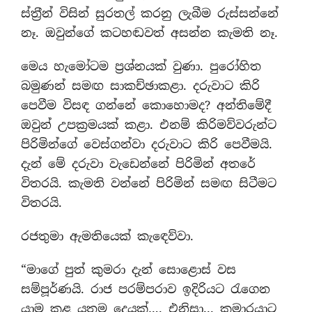
ස්ත‍්‍රීන් විසින් සුරතල් කරනු ලැබීම රුස්සන්නේ
නෑ. ඔවුන්ගේ කටහඬවත් අසන්න කැමති නෑ.
මෙය හැමෝටම ප‍්‍රශ්නයක් වුණා. පුරෝහිත
බමුණන් සමඟ සාකච්ඡාකළා. දරුවාට කිරි
පෙවීම විසඳ ගන්නේ කොහොමද? අන්තිමේදී
ඔවුන් උපක‍්‍රමයක් කළා. එනම් කිරිමව්වරුන්ට
පිරිමින්ගේ වෙස්ගන්වා දරුවාට කිරි පෙවීමයි.
දැන් මේ දරුවා වැඩෙන්නේ පිරිමින් අතරේ
විතරයි. කැමති වන්නේ පිරිමින් සමඟ සිටීමට
විතරයි.
රජතුමා ඇමතියෙක් කැඳෙව්වා.
“මාගේ පුත් කුමරා දැන් සොළොස් වස
සම්පූර්ණයි. රාජ පරම්පරාව ඉදිරියට රැගෙන
යාම කළ යුතුම දෙයක්…. එනිසා,.. කුමාරයාට