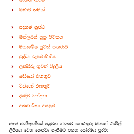
බාගත කිරීම්
බබාට නමක්
සදහම් ග්‍රන්ථ
ඔන්ලයින් සූත්‍ර පිටකය
මහාමේඝ පුවත් සඟරාව
ශ්‍රද්ධා රූපවාහිනිය
ලක්විරු ගුවන් විදුලිය
ඕඩියෝ එකතුව
වීඩියෝ එකතුව
දඹදිව වන්දනා
අනගාරිකා අසපුව
මෙම වෙබ්අඩවියේ පළවන නවතම තොරතුරු ඔබගේ ඊමේල්
ලිපිනය වෙත ගෙන්වා ගැනීමට පහත පෝරමය පුරවා