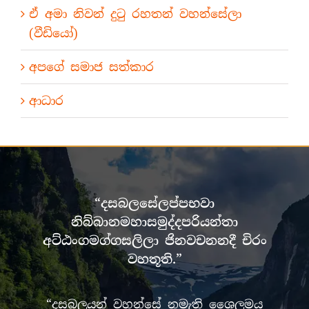
ඒ අමා නිවන් දුටු රහතන් වහන්සේලා
(වීඩියෝ)
අපගේ සමාජ සත්කාර
ආධාර
“දසබලසේලප්පභවා
නිබ්බානමහාසමුද්දපරියන්තා
අට්ඨංගමග්ගසලිලා ජිනවචනනදී චිරං
වහතූති.”
“දසබලයන් වහන්සේ නමැති ශෛලමය