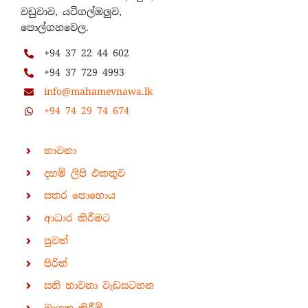
වඩුවාව, යටිගල්ඔලුව,
පොල්ගහවෙල.
+94 37 22 44 602
+94 37 729 4993
info@mahamevnawa.lk
+94 74 29 74 674
භාවනා
දහම් ලිපි එකතුව
සතර පොහොය
ආධාර කිරීමට
පුවත්
පිරිත්
සති භාවනා වැඩසටහන