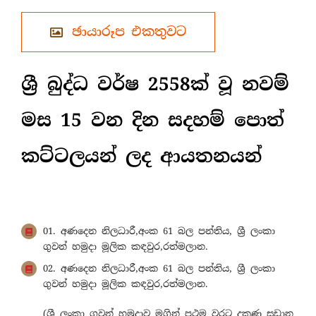
ඡායාරූප එකතුවට
ශ්‍රී බුද්ධ වර්ෂ 2558ක් වූ නවම්
මස 15 වන දින සදහම් පොත්
කට්ටලයන් ලද ආයතනයන්
01. අණදෙන නිලධාරී,අංක 61 බල පන්තිය, ශ්‍රී ලංකා
ගුවන් හමුදා මූලික කඳවුර,රත්මලාන.
02. අණදෙන නිලධාරී,අංක 61 බල පන්තිය, ශ්‍රී ලංකා
ගුවන් හමුදා මූලික කඳවුර,රත්මලාන.
(ශ්‍රී ලංකා ගුවන් හමුදාව මගින් ප්‍රථම වරට දකුණු සුඩාන