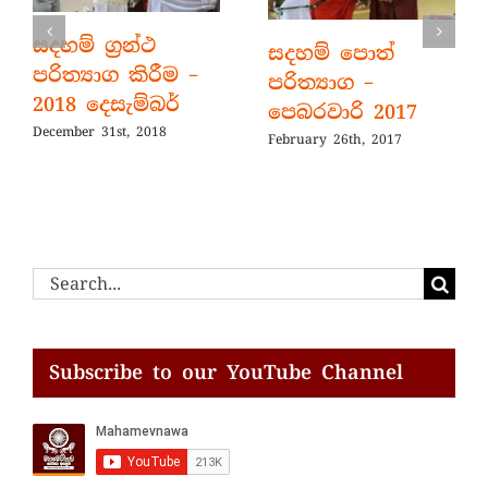
සදහම් ග්‍රන්ථ
සදහම් පොත්
පරිත්‍යාග කිරීම –
පරිත්‍යාග –
2018 දෙසැම්බර්
පෙබරවාරි 2017
December 31st, 2018
February 26th, 2017
Search
for:
Subscribe to our YouTube Channel