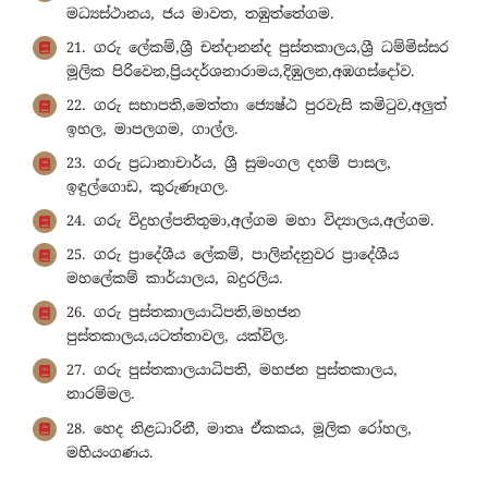
මධ්‍යස්ථානය, ජය මාවත, තඹුත්තේගම.
21. ගරු ලේකම්,ශ්‍රී චන්දානන්ද පුස්තකාලය,ශ්‍රී ධම්මිස්සර
මූලික පිරිවෙන,ප්‍රියදර්ශනාරාමය,දිඹුලන,අඹගස්දෝව.
22. ගරු සභාපති,මෙත්තා ජ්‍යෙෂ්ඨ පුරවැසි කමිටුව,අලුත්
ඉහල, මාපලගම, ගාල්ල.
23. ගරු ප්‍රධානාචාර්ය, ශ්‍රී සුමංගල දහම් පාසල,
ඉඳුල්ගොඩ, කුරුණෑගල.
24. ගරු විදුහල්පතිතුමා,අල්ගම මහා විද්‍යාලය,අල්ගම.
25. ගරු ප්‍රාදේශීය ලේකම්, පාලින්දනුවර ප්‍රාදේශීය
මහලේකම් කාර්යාලය, බදුරලිය.
26. ගරු පුස්තකාලයාධිපති,මහජන
පුස්තකාලය,යටත්තාවල, යක්විල.
27. ගරු පුස්තකාලයාධිපති, මහජන පුස්තකාලය,
නාරම්මල.
28. හෙද නිළධාරිනී, මාතෘ ඒකකය, මූලික රෝහල,
මහියංගණය.