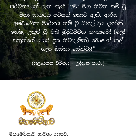
පර්වතයෙන් පැන නැගී, අමා මහ නිවන නම් වූ
මහා සාගරය අවසන් කොට ඇති, ආර්ය
අෂ්ඨාංගික මාර්ගය නම් වූ සිහිල් දිය දහරින්
හෙබි, උතුම් ශ්‍රී මුඛ බුද්ධවචන ගංගාවෝ (ලෝ
සතුන්ගේ සසර දුක නිවාලමින්) බොහෝ කල්
ගලා බස්නා සේක්වා!”
(සළායතන වර්ගය – උද්දාන ගාථා)
මහමෙව්නාව භාවනා අසපුව,