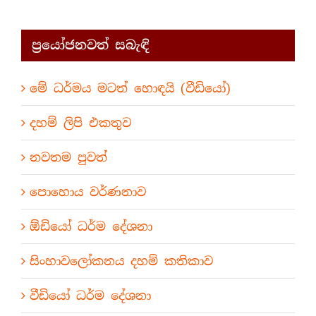
ප්‍රයෝජනවත් සබැඳි
මේ ධර්මය මටත් හොඳයි (වීඩියෝ)
දහම් ලිපි එකතුව
නවතම පුවත්
පොහොය වර්ණනාව
ඕඩියෝ ධර්ම දේශනා
සිංහාවලෝකනය දහම් කතිකාව
වීඩියෝ ධර්ම දේශනා