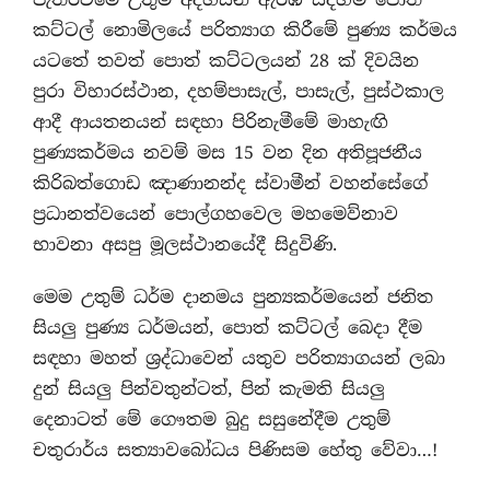
කට්ටල් නොමිලයේ පරිත්‍යාග කිරීමේ පුණ්‍ය කර්මය
යටතේ තවත් පොත් කට්ටලයන් 28 ක් දිවයින
පුරා විහාරස්ථාන, දහම්පාසැල්, පාසැල්, පුස්ථකාල
ආදී ආයතනයන් සඳහා පිරිනැමීමේ මාහැඟි
පුණ්‍යකර්මය නවම් මස 15 වන දින අතිපූජනීය
කිරිබත්ගොඩ ඤාණානන්ද ස්වාමීන් වහන්සේගේ
ප්‍රධානත්වයෙන් පොල්ගහවෙල මහමෙව්නාව
භාවනා අසපු මූලස්ථානයේදී සිදුවිණි.
මෙම උතුම් ධර්ම දානමය පුන්‍යකර්මයෙන් ජනිත
සියලු පුණ්‍ය ධර්මයන්, පොත් කට්ටල් බෙදා දීම
සඳහා මහත් ශ්‍රද්ධාවෙන් යතුව පරිත්‍යාගයන් ලබා
දුන් සියලු පින්වතුන්ටත්, පින් කැමති සියලු
දෙනාටත් මේ ගෞතම බුදු සසුනේදීම උතුම්
චතුරාර්ය සත්‍යාවබෝධය පිණිසම හේතු වේවා…!