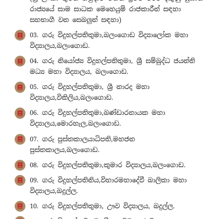
රාජ්‍යයේ සාම සාධක මෙහෙයුම් රාජකාරීන් සඳහා
සහභාගී වන සෙබලුන් සඳහා)
03. ගරු විදුහල්පතිතුමා,බලංගොඩ විද්‍යාලෝක මහා
විද්‍යාලය,බලංගොඩ.
04. ගරු නියෝජ්‍ය විදුහල්පතිතුමා, ශ්‍රී සම්බුද්ධ ජයන්ති
මධ්‍ය මහා විද්‍යාලය, බලංගොඩ.
05. ගරු විදුහල්පතිතුමා, ශ්‍රී නාරද මහා
විද්‍යාලය,විකිලිය,බලංගොඩ.
06. ගරු විදුහල්පතිතුමා,බණ්ඩාරනායක මහා
විද්‍යාලය,මොරහැල,බලංගොඩ.
07. ගරු පුස්තකාලයාධිපති,මහජන
පුස්තකාලය,බලංගොඩ.
08. ගරු විදුහල්පතිතුමා,කුමාර විද්‍යාලය,බලංගොඩ.
09. ගරු විදුහල්පතිනිය,විහාරමහාදේවී බාලිකා මහා
විද්‍යාලය,බදුල්ල.
10. ගරු විදුහල්පතිතුමා, ඌව විද්‍යාලය, බදුල්ල.