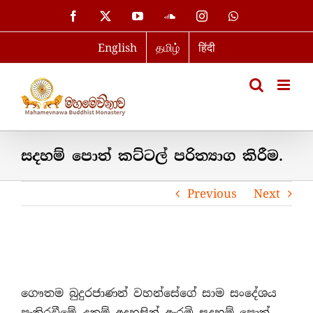
Skip
Facebook
X
YouTube
SoundCloud
Instagram
WhatsApp
to
English
தமிழ்
हिंदी
content
සදහම් පොත් කට්ටල් පරිත්‍යාග කිරීම.
Previous
Next
ගෞතම බුදුරජාණන් වහන්සේගේ සාම සංදේශය
පැතිරවීමේ උතුම් අදහසින් ඇරඹි සදහම් පොත්