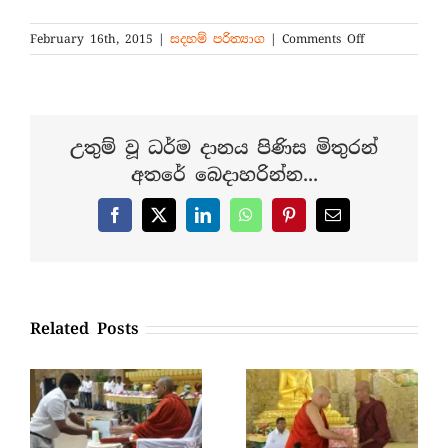
on
February 16th, 2015
|
සදහම් පරිත්‍යාග
|
Comments Off
සදහම්
පොත්
කට්ටල්
පරිත්‍යාග
කිරීම.
උතුම් වූ ධර්ම දානය පිණිස මිතුරන්
අතරේ බෙදාහරින්න...
Facebook
X
LinkedIn
WhatsApp
Pinterest
Email
Related Posts