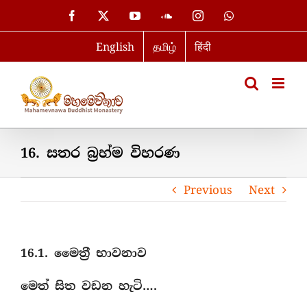
Skip
Facebook
X
YouTube
SoundCloud
Instagram
WhatsApp
to
English
தமிழ்
हिंदी
content
16. සතර බ‍්‍රහ්ම විහරණ
Previous
Next
16.1. මෛත‍්‍රී භාවනාව
මෙත් සිත වඩන හැටි….