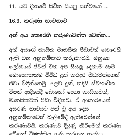
11. යට දිශාවේ සිටින සියලු සත්වයෝ …
16.3. කරුණා භාවනාව
අන් අය කෙරෙහි කරුණාවන්ත වෙන්න…
අන් අයගේ කායික මානසික පීඩාවන් කෙරෙහි
ඇති වන අනුකම්පාව කරුණාවයි. මනුෂ්‍ය
ලෝකයේ ජීවත් වන අප සියලූ දෙනාම සෑම
මොහොතකම විවිධ දුක් කරදර පීඩාවන්ගෙන්
පීඩා විඳින්නෙමු. ලෙඩ දුක්, හදිසි ස්වභාවික
විපත් ආදියේදී බොහෝ දෙනා කායිකවත්,
මානසිකවත් පීඩා විඳිනවා. ඒ ආකාරයෙන්
අසරණ භාවයට පත් වූ අය දෙස
අනුකම්පාවෙන් බැලීමේදී ඇතිවෙන්නේ
කරුණාවයි. කරුණාව දියුණු කිරීමෙන් කරුණා
චේතෝ විමුක්තිය ඇති කරගත හැකිය.