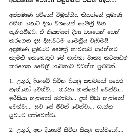
අප්පමාණ චේතෝ විමුක්තිය වඩන හැටි….
අප්පමාණ චේතෝ විමුක්තිය කියන්නේ ප‍්‍රමාණ
රහිත කොට දිශා වශයෙන් මෛත‍්‍රී සිත
පැතිරවීමයි. ඒ කියන්නේ දිශා වශයෙන් වෙන්
කරගෙන දස දිසාවටම මෛත‍්‍රිය වැඞීමයි.
අප‍්‍රමාණ ක‍්‍රමයට මෛත‍්‍රී භාවනාව කරන්නට
කැමති කෙනෙකුට මේ භාවනා වාක්‍ය කටපාඩම්
කරගෙන මෛත‍්‍රී භාවනාව වඩන්න පුළුවන්.
1. උතුරු දිශාවේ සිටින සියලු සත්වයෝ වෛර
නැත්තෝ වෙත්වා… තරහා නැත්තෝ වෙත්වා…
ඉරිසියා නැත්තෝ වෙත්වා… දුක් පීඩා නැත්තෝ
වෙත්වා… සුව සේ ජීවත් වෙත්වා… ශාන්ත
සුවයට පත්වෙත්වා.
2. උතුරු අනු දිශාවේ සිටින සියලු සත්වයෝ….