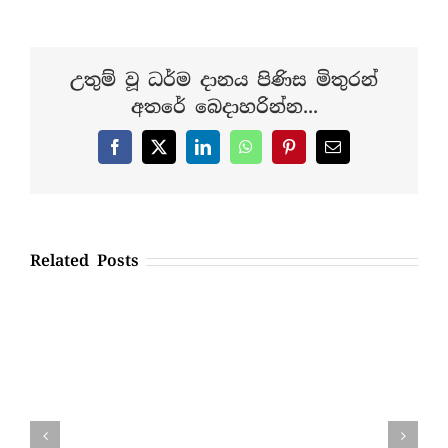
සතර
බ‍්‍රහ්ම
විහරණ
උතුම් වූ ධර්ම දානය පිණිස මිතුරන්
අතරේ බෙදාහරින්න...
Facebook
X
LinkedIn
WhatsApp
Pinterest
Email
Related Posts