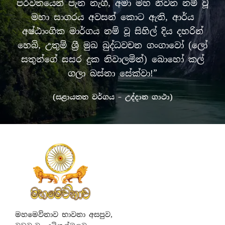
පර්වතයෙන් පැන නැගී, අමා මහ නිවන නම් වූ
මහා සාගරය අවසන් කොට ඇති, ආර්ය
අෂ්ඨාංගික මාර්ගය නම් වූ සිහිල් දිය දහරින්
හෙබි, උතුම් ශ්‍රී මුඛ බුද්ධවචන ගංගාවෝ (ලෝ
සතුන්ගේ සසර දුක නිවාලමින්) බොහෝ කල්
ගලා බස්නා සේක්වා!”
(සළායතන වර්ගය – උද්දාන ගාථා)
මහමෙව්නාව භාවනා අසපුව,