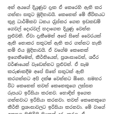
අන් අයගේ දියුණුව දැක ඒ කෙරෙහි ඇති කර
ගන්නා සතුට මුදිතාවයි. කෙනෙක් මේ ජීවිතයට
තුළ ධාර්මිකව ධනය රැුස්කර ගෙන ඉඩකඩම්
ගෙවල් දොරවල් හදාගෙන දියුණු වෙන්න
පුළුවනි. ඒවා දැකීමෙන් අපේ සිතේ වෛරයක්
ඇති නොකර සතුටක් ඇති කර ගන්නට හැකි
නම් එය මුදිතාවයි. ඒ වගේම කෙනෙක්
ඉගෙනීමෙන්, කීර්තියෙන්, ප‍්‍රශංසාවෙන්, ශරීර
වර්ණයෙන් වැඩෙන්නට පුළුවන්. ඒ සෑම
කරුණකදීම අපේ සිතේ සතුටක් ඇති
කරගන්නට අපි දක්ෂ වෙන්නට ඕනෙ. සමහර
විට කෙනෙක් තවත් කෙනෙකුගෙ ලස්සන
රූපයට ඉරිසියා කරනව. හොඳින් ඉගෙන
ගන්නවාට ඉරිසියා කරනවා. තවත් කෙනෙකුගෙ
කීර්ති ප‍්‍රශංසාවලට ඉරිසියා කරනවා. මේ වාගේ