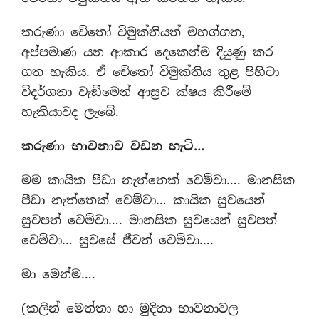
කරුණා චේතෝ විමුක්තියත් මහග්ගත,
අප්පමාණ යන ආකාර දෙකෙන්ම දියුණු කර
ගත හැකිය. ඒ චේතෝ විමුක්තිය තුළ පිහිටා
විදර්ශනා වැඞීමෙන් ආස‍්‍රව ක්ෂය කිරීමේ
හැකියාවද ලැබේ.
කරුණා භාවනාව වඩන හැටි…
මම කායික පීඩා නැත්තෙක් වෙම්වා…. මානසික
පීඩා නැත්තෙක් වෙම්වා… කායික සුවයෙන්
සුවපත් වෙම්වා…. මානසික සුවයෙන් සුවපත්
වෙම්වා… සුවසේ ජීවත් වෙම්වා….
මා මෙන්ම….
(කලින් මෙත්තා හා මුදිතා භාවනාවල