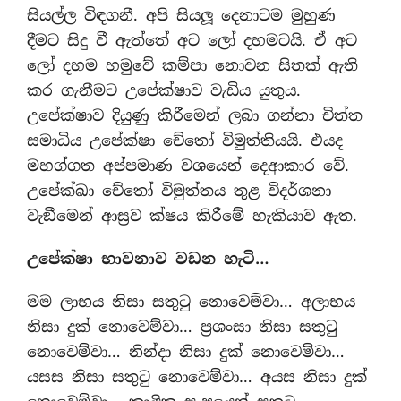
සියල්ල විඳගනී. අපි සියලූ දෙනාටම මුහුණ
දීමට සිදු වී ඇත්තේ අට ලෝ දහමටයි. ඒ අට
ලෝ දහම හමුවේ කම්පා නොවන සිතක් ඇති
කර ගැනීමට උපේක්ෂාව වැඩිය යුතුය.
උපේක්ෂාව දියුණු කිරීමෙන් ලබා ගන්නා චිත්ත
සමාධිය උපේක්ෂා චේතෝ විමුත්තියයි. එයද
මහග්ගත අප්පමාණ වශයෙන් දෙආකාර වේ.
උපේක්ඛා චේතෝ විමුත්තය තුළ විදර්ශනා
වැඞීමෙන් ආස‍්‍රව ක්ෂය කිරීමේ හැකියාව ඇත.
උපේක්ෂා භාවනාව වඩන හැටි…
මම ලාභය නිසා සතුටු නොවෙම්වා… අලාභය
නිසා දුක් නොවෙම්වා… ප‍්‍රශංසා නිසා සතුටු
නොවෙම්වා… නින්දා නිසා දුක් නොවෙම්වා…
යසස නිසා සතුටු නොවෙම්වා… අයස නිසා දුක්