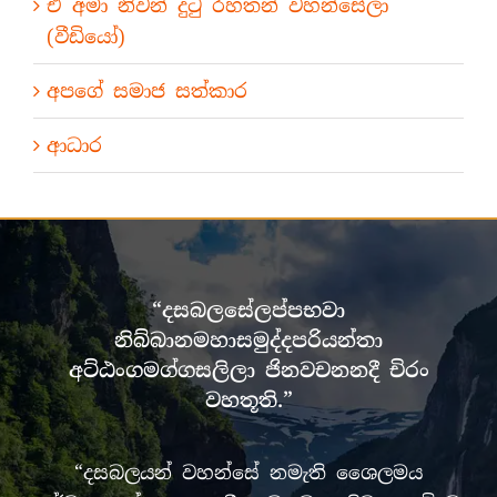
ඒ අමා නිවන් දුටු රහතන් වහන්සේලා
(වීඩියෝ)
අපගේ සමාජ සත්කාර
ආධාර
“දසබලසේලප්පභවා
නිබ්බානමහාසමුද්දපරියන්තා
අට්ඨංගමග්ගසලිලා ජිනවචනනදී චිරං
වහතූති.”
“දසබලයන් වහන්සේ නමැති ශෛලමය