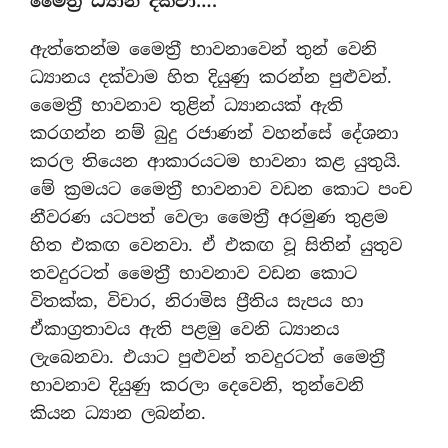
මෛත‍්‍රී ධ්‍යාන දක්වා….
ඇත්තෙන්ම මෛත‍්‍රී භාවනාවෙන් තුන් වෙනි
ධ්‍යානය දක්වාම හිත දියුණු කරන්න පුළුවන්.
මෛත‍්‍රී භාවනාව තුළින් ධ්‍යානයක් ඇති
කරගන්න නම් බුදු රජාණන් වහන්සේ දේශනා
කරල තියෙන ආකාරයටම භාවනා කළ යුතුයි.
මේ ක‍්‍රමයට මෛත‍්‍රී භාවනාව වඩන කොට පංච
නීවරණ යටපත් වෙලා මෛත‍්‍රී අරමුණ තුළම
හිත එකඟ වෙනවා. ඒ එකඟ වූ සිතින් යුතුව
තවදුරටත් මෛත‍්‍රී භාවනාව වඩන කොට
විතක්ක, විචාර, නිරාමිස ප‍්‍රීතිය සැපය හා
ඒකාග‍්‍රතාවය ඇති පළමු වෙනි ධ්‍යානය
ලැබෙනවා. එයාට පුළුවන් තවදුරටත් මෛත‍්‍රී
භාවනාව දියුණු කරලා දෙවෙනි, තුන්වෙනි
කියන ධ්‍යාන ලබන්න.