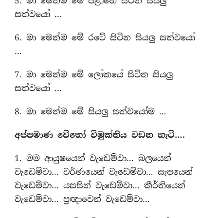
5. මා මෙන්ම මේ පළාතේ සිටින සියලු
සත්වයෝ …
6. මා මෙන්ම මේ රටේ සිටින සියලු සත්වයෝ
…
7. මා මෙන්ම මේ ලෝකයේ සිටින සියලු
සත්වයෝ …
8. මා මෙන්ම මේ සියලු සත්වයෝම …
අප්පමාණ චේතෝ විමුක්තිය වඩන හැටි….
1. මම ආයුෂයෙන් වැඩෙම්වා… බලයෙන්
වැඩෙම්වා… වර්ණයෙන් වැඩෙම්වා… සැපයෙන්
වැඩෙම්වා… යසසින් වැඩෙම්වා… කීර්තියෙන්
වැඩෙම්වා… ප‍්‍රඥාවෙන් වැඩෙම්වා…