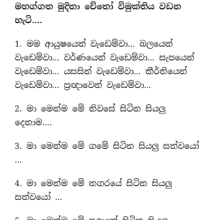
මහග්ගත මුදිතා චේතෝ විමුක්තිය වඩන
හැටි….
1. මම ආයුෂයෙන් වැඩෙම්වා… බලයෙන්
වැඩෙම්වා… වර්ණයෙන් වැඩෙම්වා… සැපයෙන්
වැඩෙම්වා… යසසින් වැඩෙම්වා… කීර්තියෙන්
වැඩෙම්වා… ප‍්‍රඥාවෙන් වැඩෙම්වා…
2. මා මෙන්ම මේ නිවසේ සිටින සියලු
දෙනාම….
3. මා මෙන්ම මේ ගමේ සිටින සියලු සත්වයෝ
…
4. මා මෙන්ම මේ නගරයේ සිටින සියලු
සත්වයෝ …