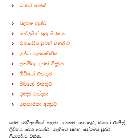
බබාට නමක්
සදහම් ග්‍රන්ථ
ඔන්ලයින් සූත්‍ර පිටකය
මහාමේඝ පුවත් සඟරාව
ශ්‍රද්ධා රූපවාහිනිය
ලක්විරු ගුවන් විදුලිය
ඕඩියෝ එකතුව
වීඩියෝ එකතුව
දඹදිව වන්දනා
අනගාරිකා අසපුව
මෙම වෙබ්අඩවියේ පළවන නවතම තොරතුරු ඔබගේ ඊමේල්
ලිපිනය වෙත ගෙන්වා ගැනීමට පහත පෝරමය පුරවා
ලියාපදිංචි වන්න.