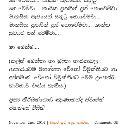
නොවෙම්වා… කායික සැපයෙන් සතුටු
නොවෙම්වා… කායික දුකකින් දුක් නොවෙම්වා…
මානසික සැපයෙන් සතුටු නොවෙම්වා…
මානසික දුකකින් දුක් නොවෙම්වා… ශාන්ත
සුවයට පත් වෙම්වා…
මා මෙන්ම….
(කලින් මෙත්තා හා මුදිතා භාවනාවල
ආකාරයටම මහග්ගත චේතෝ විමුක්තියට හා
අප්පමාණ චේතෝ විමුක්තියට මෙම උපෙක්ඛා
භාවනාව වැඩිය හැකිය.)
පූජ්‍ය කිරිබත්ගොඩ ඤාණානන්ද ස්වාමීන්
වහන්සේ විසිනි
on
November 2nd, 2014
|
සිතට සුව දෙන භාවනා
|
Comments Off
16.