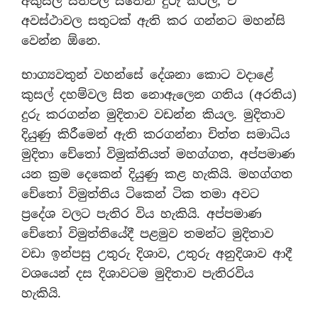
අකුසල සිතිවිලි සිතෙන් දුරු කරල, ඒ
අවස්ථාවල සතුටක් ඇති කර ගන්නට මහන්සි
වෙන්න ඕනෙ.
භාග්‍යවතුන් වහන්සේ දේශනා කොට වදාළේ
කුසල් දහම්වල සිත නොඇලෙන ගතිය (අරතිය)
දුරු කරගන්න මුදිතාව වඩන්න කියල. මුදිතාව
දියුණු කිරීමෙන් ඇති කරගන්නා චිත්ත සමාධිය
මුදිතා චේතෝ විමුක්තියත් මහග්ගත, අප්පමාණ
යන ක‍්‍රම දෙකෙන් දියුණු කළ හැකියි. මහග්ගත
චේතෝ විමුත්තිය ටිකෙන් ටික තමා අවට
ප‍්‍රදේශ වලට පැතිර විය හැකියි. අප්පමාණ
චේතෝ විමුත්තියේදී පළමුව තමන්ට මුදිතාව
වඩා ඉන්පසු උතුරු දිශාව, උතුරු අනුදිශාව ආදී
වශයෙන් දස දිශාවටම මුදිතාව පැතිරවිය
හැකියි.