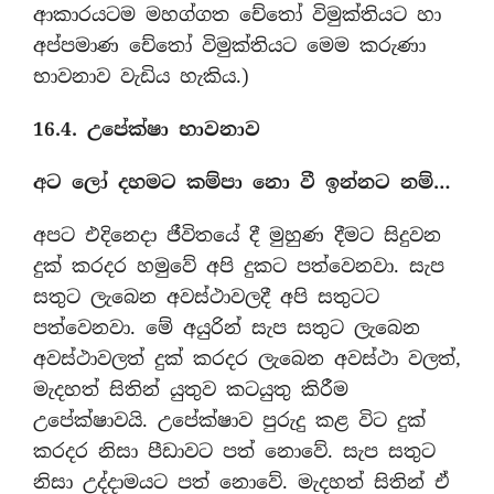
ආකාරයටම මහග්ගත චේතෝ විමුක්තියට හා
අප්පමාණ චේතෝ විමුක්තියට මෙම කරුණා
භාවනාව වැඩිය හැකිය.)
16.4. උපේක්ෂා භාවනාව
අට ලෝ දහමට කම්පා නො වී ඉන්නට නම්…
අපට එදිනෙදා ජීවිතයේ දී මුහුණ දීමට සිදුවන
දුක් කරදර හමුවේ අපි දුකට පත්වෙනවා. සැප
සතුට ලැබෙන අවස්ථාවලදී අපි සතුටට
පත්වෙනවා. මේ අයුරින් සැප සතුට ලැබෙන
අවස්ථාවලත් දුක් කරදර ලැබෙන අවස්ථා වලත්,
මැදහත් සිතින් යුතුව කටයුතු කිරීම
උපේක්ෂාවයි. උපේක්ෂාව පුරුදු කළ විට දුක්
කරදර නිසා පීඩාවට පත් නොවේ. සැප සතුට
නිසා උද්දාමයට පත් නොවේ. මැදහත් සිතින් ඒ