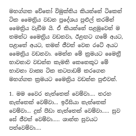
මහග්ගත චේතෝ විමුක්තිය කියන්නේ ටිකෙන්
ටික මෛත‍්‍රිය වඩන ප‍්‍රදේශය පුළුල් කරමින්
මෛත‍්‍රිය වැඞීම යි. ඒ කියන්නේ පළමුවෙන් ම
තමන්ට මෛත‍්‍රිය වඩනවා, ඊළඟට ගමේ අයට,
පළාතේ අයට, තමන් ජීවත් වෙන රටේ අයට
මෛත‍්‍රිය වඩනවා. මෙන්න මේ ක‍්‍රමයට මෛත‍්‍රී
භාවනාව වඩන්න කැමති කෙනෙකුට මේ
භාවනා වාක්‍ය ටික කටපාඩම් කරගෙන
මහග්ගත ක‍්‍රමයට මෛත‍්‍රිය වඩන්න පුළුවන්.
1. මම වෛර නැත්තෙක් වෙම්වා…. තරහ
නැත්තෙක් වෙම්වා… ඉරිසියා නැත්තෙක්
වෙම්වා… දුක් පීඩා නැත්තෙක් වෙම්වා….. සුව
සේ ජීවත් වෙම්වා….. ශාන්ත සුවයට
පත්වෙම්වා….