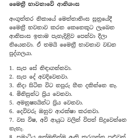
මෛත‍්‍රී භාවනාවේ ආනිශංස
අංගුත්තර නිකායේ මෙත්තානිංස සූත‍්‍රයේදී
මෛත‍්‍රී භවනාව කරන කෙනෙකුට ලැබෙන
ආනිසංස ඉතාම පැහැදිළිව පෙන්වා දීලා
තියෙනවා. ඒ තමයි මෛත‍්‍රී භාවනාව වඩන
පුද්ගලයා.
1. සැප සේ නිඳාගන්නවා.
2. සැප දේ අවදිවෙනවා.
3. නිදා සිටින විට නපුරු හීන දකින්නෙ නෑ.
4. මිනිසුන්ට ප‍්‍රිය වෙනවා.
5. අමනුෂ්‍යයින්ට ප‍්‍රිය වෙනවා.
6. දෙවිවරු ඔහුව ආරක්ෂා කරනවා.
7. වස විෂ, අවි ආයුධ වලින් විපත් සිදුවෙන්නෙ
නැහැ.
8. සමාධිය ඉක්මනින්ම ඇති කරගන්න පුළුවන්.