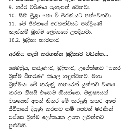
9. ශරීර වර්ණය පැහැපත් වෙනවා.
10. සිහි මුළා නො වී මරණයට පත්වෙනවා.
11. මේ ජීවිතයේ අරහත්වයට පත්වුණේ
නැත්නම් බ‍්‍රහ්ම ලෝකයේ උපදිනවා.
16.2. මුදිතා භාවනාව
අරතිය නැති කරගන්න මුදිතාව වඩන්න…
මෛත‍්‍රිය, කරුණාව, මුදිතාව, උපේක්ෂාව ”සතර
බ‍්‍රහ්ම විහරණ” කියල හඳුන්වනව. මහා
බ‍්‍රහ්මයා මේ කරුණු හතරෙන් යුක්තව වාසය
කරන නිසයි එහෙම කියන්නෙ. මනුෂ්‍යයන්
වශයෙන් අපත් නිතර මේ කරුණු හතර අපේ
ජීවිතයේ දියුණු කරනව නම් අපටත් මරණින්
පස්සෙ බ‍්‍රහ්ම ලෝකයක උපත ලබන්නට
පුළුවනි.