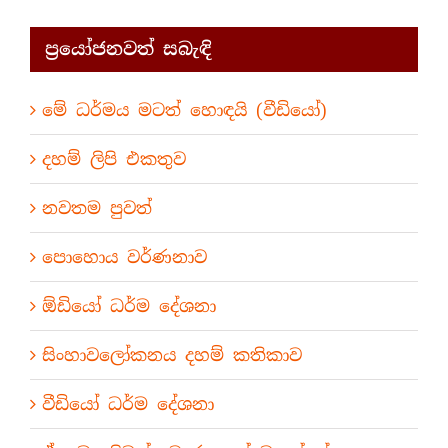
ප්‍රයෝජනවත් සබැඳි
මේ ධර්මය මටත් හොඳයි (වීඩියෝ)
දහම් ලිපි එකතුව
නවතම පුවත්
පොහොය වර්ණනාව
ඕඩියෝ ධර්ම දේශනා
සිංහාවලෝකනය දහම් කතිකාව
වීඩියෝ ධර්ම දේශනා