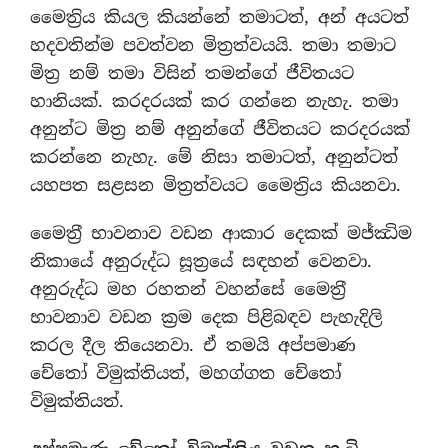
මෛත‍්‍රිය කියල කියන්නේ තමාටත්, අන් අයටත්
හදවතින්ම පවත්වන මිත‍්‍රත්වයයි. තමා තමාට
මිත‍්‍ර නම් තමා විසින් තමන්ගේ ජීවිතයට
හානියක්. කරදරයක් කර ගන්නෙ නැහැ. තමා
අනුන්ට මිත‍්‍ර නම් අනුන්ගේ ජීවිතයට කරදරයක්
කරන්නෙ නැහැ. මේ නිසා තමාටත්, අනුන්ටත්
යහපත සළසන මිත‍්‍රත්වයට මෛත‍්‍රිය කියනවා.
මෛත‍්‍රී භාවනාව වඩන ආකාර දෙකක් මජ්ඣිම
නිකායේ අනුරුද්ධ සූත‍්‍රයේ සඳහන් වෙනවා.
අනුරුද්ධ මහ රහතන් වහන්සේ මෛත‍්‍රී
භාවනාව වඩන ක‍්‍රම දෙක පිළිබඳව පැහැදිලි
කරල දීල තියෙනවා. ඒ තමයි අප්පමාණ
චේතෝ විමුක්තියත්, මහග්ගත චේතෝ
විමුක්තියත්.