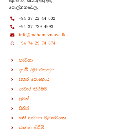
වඩුවාව, යටිගල්ඔලුව,
පොල්ගහවෙල.
+94 37 22 44 602
+94 37 729 4993
info@mahamevnawa.lk
+94 74 29 74 674
භාවනා
දහම් ලිපි එකතුව
සතර පොහොය
ආධාර කිරීමට
පුවත්
පිරිත්
සති භාවනා වැඩසටහන
බාගත කිරීම්