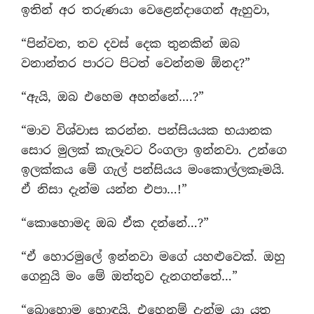
ඉතින් අර තරුණයා වෙළෙන්දාගෙන් ඇහුවා,
“පින්වත, තව දවස් දෙක තුනකින් ඔබ
වනාන්තර පාරට පිටත් වෙන්නම ඕනද?”
“ඇයි, ඔබ එහෙම අහන්නේ….?”
“මාව විශ්වාස කරන්න. පන්සියයක භයානක
සොර මුලක් කැලෑවට රිංගලා ඉන්නවා. උන්ගෙ
ඉලක්කය මේ ගැල් පන්සියය මංකොල්ලකෑමයි.
ඒ නිසා දැන්ම යන්න එපා…!”
“කොහොමද ඔබ ඒක දන්නේ…?”
“ඒ හොරමුලේ ඉන්නවා මගේ යහළුවෙක්. ඔහු
ගෙනුයි මං මේ ඔත්තුව දැනගත්තේ…”
“බොහොම හොඳයි. එහෙනම් දැන්ම යා යුතු