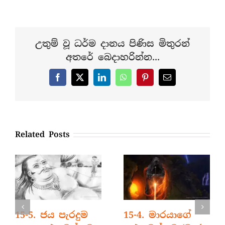
8.
මහාධන
වෙළෙන්දාගේ
කථා
උතුම් වූ ධර්ම දානය පිණිස මිතුරන්
වස්තුව
අතරේ බෙදාහරින්න...
Facebook
X
LinkedIn
WhatsApp
Pinterest
Email
Related Posts
15-5. ජය පැරදුම
15-4. මාරයාගේ