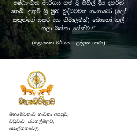
අෂ්ඨාංගික මාර්ගය නම් වූ සිහිල් දිය දහරින්
හෙබි, උතුම් ශ්‍රී මුඛ බුද්ධවචන ගංගාවෝ (ලෝ
සතුන්ගේ සසර දුක නිවාලමින්) බොහෝ කල්
ගලා බස්නා සේක්වා!”
(සළායතන වර්ගය – උද්දාන ගාථා)
මහමෙව්නාව භාවනා අසපුව,
වඩුවාව, යටිගල්ඔලුව,
පොල්ගහවෙල.