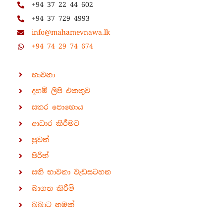
+94 37 22 44 602
+94 37 729 4993
info@mahamevnawa.lk
+94 74 29 74 674
භාවනා
දහම් ලිපි එකතුව
සතර පොහොය
ආධාර කිරීමට
පුවත්
පිරිත්
සති භාවනා වැඩසටහන
බාගත කිරීම්
බබාට නමක්