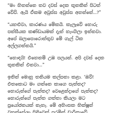
“මං හිතන්නෙ තව දවස් දෙක තුනකින් පිටත්
වේවි. ඇයි ඒකම අවුස්ස අවුස්ස අහන්නේ…?”
“යහළුවා, කාරණය මේකයි. කැලෑවේ හොරු
පන්සීයක කණ්ඩායමක් දැන් හැංගිලා ඉන්නවා.
අපේ බලාපොරොත්තුව මේ ගැල් ටික
අල්ලගන්නයි.”
“හොඳයි! එහෙනම් උඹ පලයන්. අපි දවස් දෙක
තුනකින් එනවා…”
ඉතින් මොහු තනියම කල්පනා කළා. ‘ඔව්!
එතකොට මං ගන්නෙ කාගෙ පැත්තද?
හොරුන්ගේ පැත්තද? වෙළෙන්දාගේ පැත්තද?
හොරුන්ගේ පැත්ත ගත්තා කියලා මට
ප්‍රයෝජනයක් නැහැ. මේ අහිංසක භික්ෂූන්
වහන්සේලා පිළිවෙත් පුරමින් චාරිකාවේ