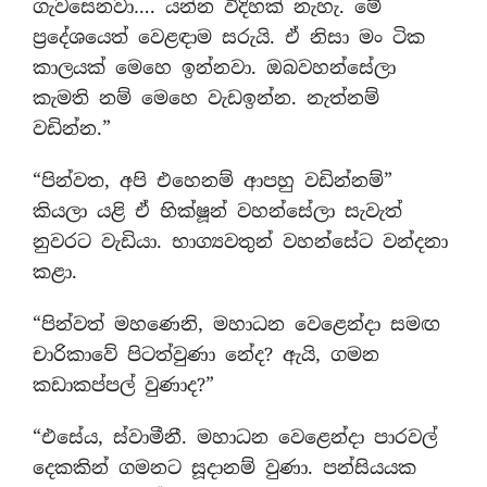
ගැවසෙනවා…. යන්න විදිහක් නැහැ. මේ
ප්‍රදේශයෙත් වෙළඳාම සරුයි. ඒ නිසා මං ටික
කාලයක් මෙහෙ ඉන්නවා. ඔබවහන්සේලා
කැමති නම් මෙහෙ වැඩඉන්න. නැත්නම්
වඩින්න.”
“පින්වත, අපි එහෙනම් ආපහු වඩින්නම්”
කියලා යළි ඒ භික්ෂූන් වහන්සේලා සැවැත්
නුවරට වැඩියා. භාග්‍යවතුන් වහන්සේට වන්දනා
කළා.
“පින්වත් මහණෙනි, මහාධන වෙළෙන්දා සමඟ
චාරිකාවේ පිටත්වුණා නේද? ඇයි, ගමන
කඩාකප්පල් වුණාද?”
“එසේය, ස්වාමීනී. මහාධන වෙළෙන්දා පාරවල්
දෙකකින් ගමනට සූදානම් වුණා. පන්සියයක