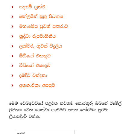
සදහම් ග්‍රන්ථ
ඔන්ලයින් සූත්‍ර පිටකය
මහාමේඝ පුවත් සඟරාව
ශ්‍රද්ධා රූපවාහිනිය
ලක්විරු ගුවන් විදුලිය
ඕඩියෝ එකතුව
වීඩියෝ එකතුව
දඹදිව වන්දනා
අනගාරිකා අසපුව
මෙම වෙබ්අඩවියේ පළවන නවතම තොරතුරු ඔබගේ ඊමේල්
ලිපිනය වෙත ගෙන්වා ගැනීමට පහත පෝරමය පුරවා
ලියාපදිංචි වන්න.