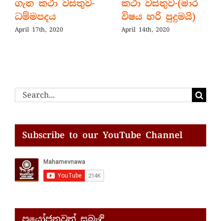
ගැන කථා වස්තුව-
කථා වස්තුව-(මාර
ධම්මපදය
විෂය හරි පුදුමයි)
April 17th, 2020
April 14th, 2020
Search
for:
Subscribe to our YouTube Channel
ප්‍රයෝජනවත් සබැඳි