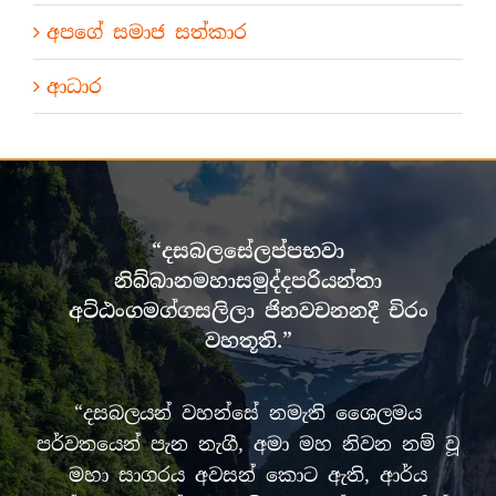
අපගේ සමාජ සත්කාර
ආධාර
“දසබලසේලප්පභවා
නිබ්බානමහාසමුද්දපරියන්තා
අට්ඨංගමග්ගසලිලා ජිනවචනනදී චිරං
වහතූති.”
“දසබලයන් වහන්සේ නමැති ශෛලමය
පර්වතයෙන් පැන නැගී, අමා මහ නිවන නම් වූ
මහා සාගරය අවසන් කොට ඇති, ආර්ය