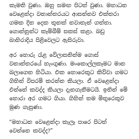
කැමති වුණා. ඔහු සමඟ පිටත් වුණා. මහාධන
වෙළෙන්දා වනාන්තරයට ආසන්නව එක්තරා
ගමක දින දෙක තුනක් නවාතැන් ගත්තා.
ගොන්නුන්ට කෑම්බීම් සකස් කළා. බඩු
බාහිරාදිය පිළිවෙලට ඇසිරුවා.
අර හොරු රැළ වේලාසනින්ම ගොස්
වනාන්තරයේ හැංගුණා. මංකොල්ලකෑමට මාන
බලාගෙන හිටියා. එක හොරෙකුට කිව්වා ගමට
ගිහින් විපරම් කරන්න කියලා. ඒ වෙළෙන්දා
එන්නේ කවද්ද කියලා දැනගැනීමටයි. ඉතින් මේ
හොරා අර ගමට ගියා. ගිහින් තම මිතුරෙකුව
මුණ ගැසුණා.
“මහාධන වෙළෙන්දා කැලෑ පාරෙ පිටත්
වෙන්නෙ කවද්ද?”