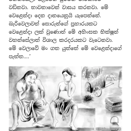
වඩිනවා. භාවනාවෙන් වාසය කරනවා. මේ
වෙළෙන්දා දෙන දානයෙනුයි යැපෙන්නේ.
බැරිවෙලාවත් සොරුන්ගේ ප්‍රහාරයකට
වෙළෙන්දා ලක් වුණොත් මේ අහිංසක භික්ෂූන්
වහන්සේලාත් විශාල කරදරයකට වැටෙනවා.
මේ වෙලාවේ මං ගත යුත්තේ මේ වෙළෙන්දාගේ
පැත්ත….’