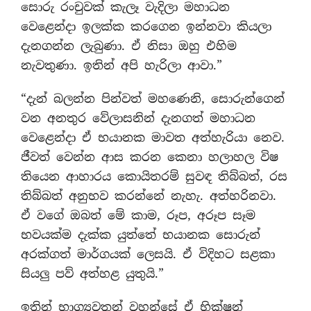
සොරු රංචුවක් කැලෑ වැදිලා මහාධන
වෙළෙන්දා ඉලක්ක කරගෙන ඉන්නවා කියලා
දැනගන්න ලැබුණා. ඒ නිසා ඔහු එහිම
නැවතුණා. ඉතින් අපි හැරිලා ආවා.”
“දැන් බලන්න පින්වත් මහණෙනි, සොරුන්ගෙන්
වන අනතුර වේලාසනින් දැනගත් මහාධන
වෙළෙන්දා ඒ භයානක මාවත අත්හැරියා නෙව.
ජීවත් වෙන්න ආස කරන කෙනා හලාහල විෂ
තියෙන ආහාරය කොයිතරම් සුවඳ තිබ්බත්, රස
තිබ්බත් අනුභව කරන්නේ නැහැ. අත්හරිනවා.
ඒ වගේ ඔබත් මේ කාම, රූප, අරූප සෑම
භවයක්ම දැක්ක යුත්තේ භයානක සොරුන්
අරක්ගත් මාර්ගයක් ලෙසයි. ඒ විදිහට සළකා
සියලු පව් අත්හළ යුතුයි.”
ඉතින් භාග්‍යවතුන් වහන්සේ ඒ භික්ෂූන්