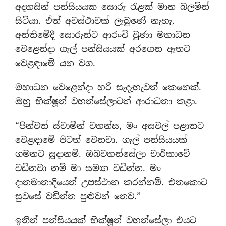
අදහසින් පන්සියයක සොරු රැළක් මාන බලමින්
සිටියා. ඒත් අවස්ථාවක් ලැබුණේ නැහැ.
අන්තිමේදී සොරුන්ට ආරංචි වුණා මහාධන
වෙළෙන්දා ගැල් පන්සියයක් අරගෙන ඈතට
වෙළඳාමේ යන වග.
මහාධන වෙළෙන්දා හරි සැදැහැවත් කෙනෙක්.
ඔහු භික්ෂූන් වහන්සේලාටත් ආරාධනා කළා.
“පින්වත් ස්වාමීන් වහන්ස, මං අසවල් පළාතට
වෙළඳාමේ පිටත් වෙනවා. ගැල් පන්සියයක්
ගමනට සූදානම්. ඔබවහන්සේලා චාරිකාවේ
වඩිනවා නම් මා සමඟ වඩින්න. මං
දානමානාදියෙන් උපස්ථාන කරන්නම්. එතකොට
සුවසේ වඩින්න පුළුවන් නෙව.”
ඉතින් පන්සියයක් භික්ෂූන් වහන්සේලා එයට