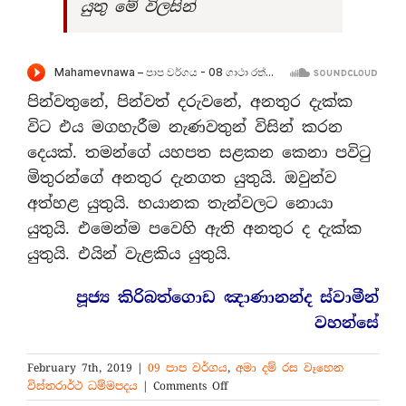
යුතු මේ විලසින්
පින්වතුනේ, පින්වත් දරුවනේ, අනතුර දැක්ක
විට එය මගහැරීම නැණවතුන් විසින් කරන
දෙයක්. තමන්ගේ යහපත සළකන කෙනා පවිටු
මිතුරන්ගේ අනතුර දැනගත යුතුයි. ඔවුන්ව
අත්හළ යුතුයි. භයානක තැන්වලට නොයා
යුතුයි. එමෙන්ම පවෙහි ඇති අනතුර ද දැක්ක
යුතුයි. එයින් වැළකිය යුතුයි.
පූජ්‍ය කිරිබත්ගොඩ ඤාණානන්ද ස්වාමීන්
වහන්සේ
February 7th, 2019
|
09 පාප වර්ගය
,
අමා දම් රස වෑහෙන
on
විස්තරාර්ථ ධම්මපදය
|
Comments Off
9-