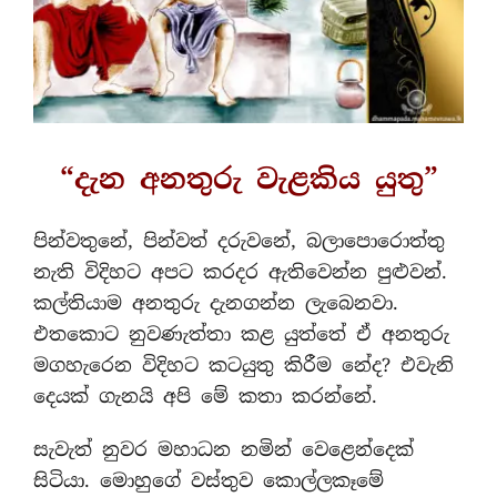
“දැන අනතුරු වැළකිය යුතු”
පින්වතුනේ, පින්වත් දරුවනේ, බලාපොරොත්තු
නැති විදිහට අපට කරදර ඇතිවෙන්න පුළුවන්.
කල්තියාම අනතුරු දැනගන්න ලැබෙනවා.
එතකොට නුවණැත්තා කළ යුත්තේ ඒ අනතුරු
මගහැරෙන විදිහට කටයුතු කිරීම නේද? එවැනි
දෙයක් ගැනයි අපි මේ කතා කරන්නේ.
සැවැත් නුවර මහාධන නමින් වෙළෙන්දෙක්
සිටියා. මොහුගේ වස්තුව කොල්ලකෑමේ