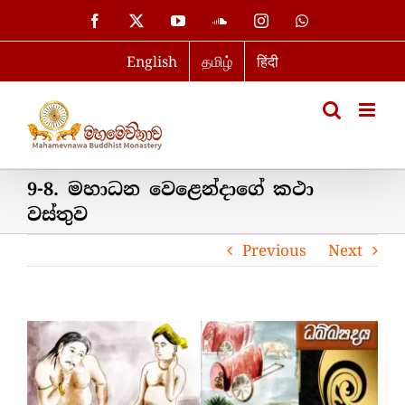
Skip
Facebook
X
YouTube
SoundCloud
Instagram
WhatsApp
to
English
தமிழ்
हिंदी
content
9-8. මහාධන වෙළෙන්දාගේ කථා
වස්තුව
Previous
Next