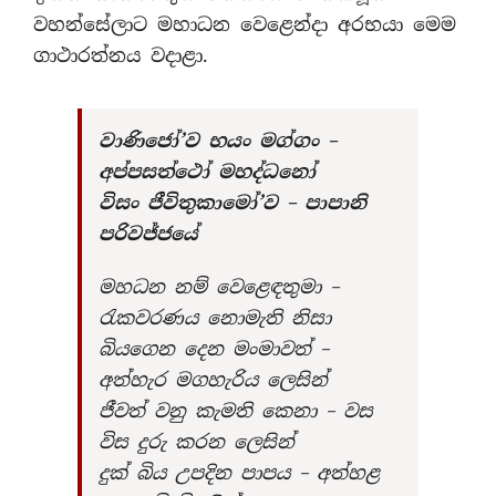
වහන්සේලාට මහාධන වෙළෙන්දා අරභයා මෙම
ගාථාරත්නය වදාළා.
වාණිජෝ’ව භයං මග්ගං –
අප්පසත්ථෝ මහද්ධනෝ
විසං ජීවිතුකාමෝ’ව – පාපානි
පරිවජ්ජයේ
මහධන නම් වෙළෙඳතුමා –
රැකවරණය නොමැති නිසා
බියගෙන දෙන මංමාවත් –
අත්හැර මගහැරිය ලෙසින්
ජීවත් වනු කැමති කෙනා – වස
විස දුරු කරන ලෙසින්
දුක් බිය උපදින පාපය – අත්හළ