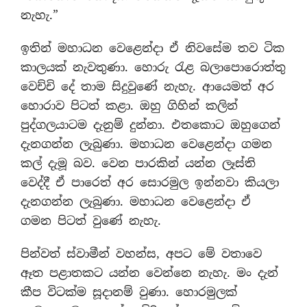
නැහැ.”
ඉතින් මහාධන වෙළෙන්දා ඒ නිවසේම තව ටික
කාලයක් නැවතුණා. හොරු රැළ බලාපොරොත්තු
වෙච්චි දේ තාම සිදුවුණේ නැහැ. ආයෙමත් අර
හොරාව පිටත් කළා. ඔහු ගිහින් කලින්
පුද්ගලයාටම දැනුම් දුන්නා. එතකොට ඔහුගෙන්
දැනගන්න ලැබුණා. මහාධන වෙළෙන්දා ගමන
කල් දැමූ බව. වෙන පාරකින් යන්න ලෑස්ති
වෙද්දී ඒ පාරෙත් අර සොරමුල ඉන්නවා කියලා
දැනගන්න ලැබුණා. මහාධන වෙළෙන්දා ඒ
ගමන පිටත් වුණේ නැහැ.
පින්වත් ස්වාමීන් වහන්ස, අපට මේ වතාවෙ
ඈත පළාතකට යන්න වෙන්නෙ නැහැ. මං දැන්
කීප විටක්ම සූදානම් වුණා. හොරමුලක්