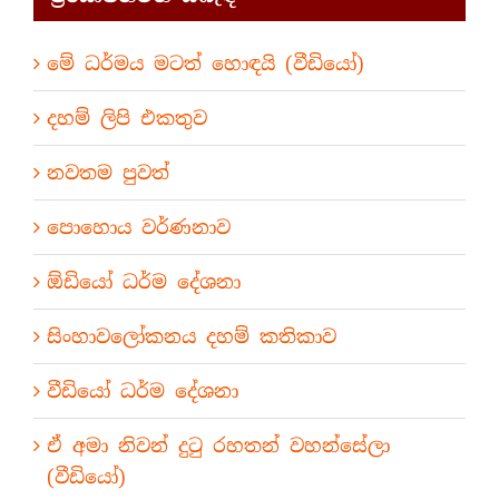
මේ ධර්මය මටත් හොඳයි (වීඩියෝ)
දහම් ලිපි එකතුව
නවතම පුවත්
පොහොය වර්ණනාව
ඕඩියෝ ධර්ම දේශනා
සිංහාවලෝකනය දහම් කතිකාව
වීඩියෝ ධර්ම දේශනා
ඒ අමා නිවන් දුටු රහතන් වහන්සේලා
(වීඩියෝ)