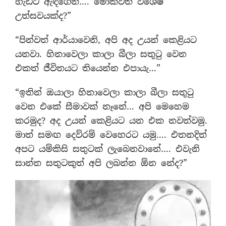
හැඩට ඇඳගෙන…. මොකවත් විශේෂ
උත්සවයක්ද?”
“පින්වත් ආර්යාවෙනි, අපි අද උයන් කෙළියට
යනවා. හිනාවෙලා කාලා බීලා සතුටු වෙන
එකත් ජීවිතයට තියෙන්න එපායැ…”
“ඉතින් ඔයාලා හිනාවෙලා කාලා බීලා සතුටු
වෙන එකේ සීමාවක් නෑනේ… අපි මෙහෙම
කරමුද? අද උයන් කෙළියට යන එක නවත්වමු.
මාත් සමඟ දෙව්රම් වෙහෙරට යමු…. එතනදිත්
අපට යම්කිසි සතුටක් ලැබෙනවානේ…. එවැනි
සාන්ත සතුටකුත් අපි ලබන්න ඕන නේද?”