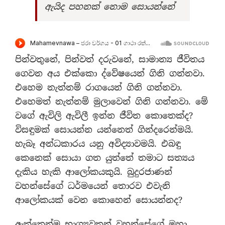
ඇයිද පහනක් නොම සොයන්නේ
පින්වතුනේ, පින්වත් දරුවනේ, සාමාන්‍ය ජීවිතය
ගෙවන අය එක්කො ද්වේෂයෙන් ගිනි ගන්නවා.
එහෙම නැත්නම් රාගයෙන් ගිනි ගන්නවා.
එහෙමත් නැත්නම් මුලාවෙන් ගිනි ගන්නවා. මේ
වගේ ඇවිලි ඇවිලී ඉන්න ජීවිත කොතෙක්ද?
විසඳුමක් සොයන්න යන්නෙත් ගින්දරෙන්මයි.
හැබෑ අන්ධකාරය යනු අවිද්‍යාවමයි. එබඳු
කෙනෙක් සොයා ගත යුත්තේ තමාට සත්‍යය
දැකිය හැකි ආලෝකයකුයි. බුදුරජාණන්
වහන්සේගේ ධර්මයෙන් තොරව එවැනි
ආලෝකයක් වෙන කොහෙන් සොයන්නද?
ඇත්තෙන්ම භාග්‍යවතුන් වහන්සේගේ මහා