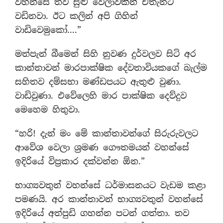
වහන්සේ තව සුළු වේලාවකින් එතැනට
වඩිනවා. ඊට කලින් අපි ගිහින්
වාඩිවෙමුකෝ….”
මත්පැන් බීමෙන් සිහි නුවණ දුර්වලව සිටි අර
කාන්තාවන් මාරපාක්ෂික දේවතාවියකගේ බැල්ම
සහිතව දම්සභා මණ්ඩපයට ඇතුළු වුණා.
වාඩිවුණා. එවේලෙහි මාර පාක්ෂික දෙව්දුව
මෙහෙම හිතුවා.
“හරි! දැන් මං මේ කාන්තාවන්ගේ සිරුරුවලට
ආවේශ වෙලා ශ්‍රමණ ගෞතමයන් වහන්සේ
ඉදිරියේ විප්‍රකාර දක්වන්න ඕන.”
භාග්‍යවතුන් වහන්සේ ධර්මාසනයට වැඩම කළා
පමණයි. අර කාන්තාවන් භාග්‍යවතුන් වහන්සේ
ඉදිරියේ අත්පුඩි ගහන්න පටන් ගත්තා. තව