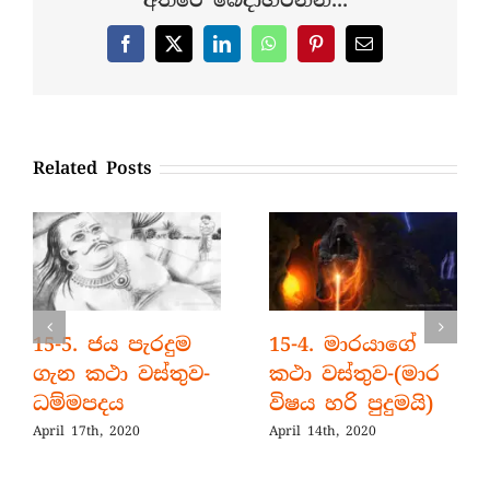
අතරේ බෙදාහරින්න...
Facebook
X
LinkedIn
WhatsApp
Pinterest
Email
Related Posts
15-5. ජය පැරදුම
15-4. මාරයාගේ
ගැන කථා වස්තුව-
කථා වස්තුව-(මාර
ධම්මපදය
විෂය හරි පුදුමයි)
April 17th, 2020
April 14th, 2020