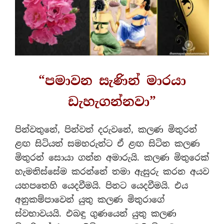
“පමාවන සැණින් මාරයා
ඩැහැගන්නවා”
පින්වතුනේ, පින්වත් දරුවනේ, කලණ මිතුරන්
ළඟ සිටියත් සමහරුන්ට ඒ ළඟ සිටින කලණ
මිතුරන් සොයා ගන්න අමාරුයි. කලණ මිතුරෙක්
හැමතිස්සේම කරන්නේ තමා ඇසුරු කරන අයව
යහපතෙහි යෙදවීමයි. පිනට යෙදවීමයි. එය
අනුකම්පාවෙන් යුතු කලණ මිතුරාගේ
ස්වභාවයයි. එබඳු ගුණයෙන් යුතු කලණ