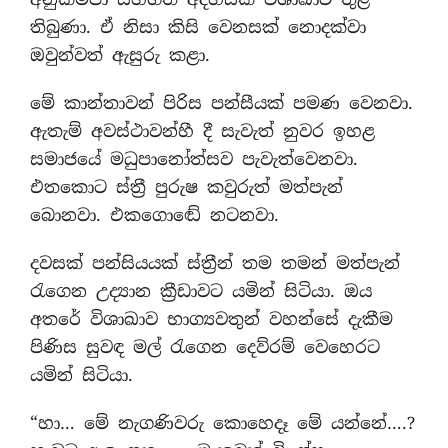
තිබුණා. ඒ නිසා කිසි වෙනසක් නොදක්වා
ඔවුන්වත් ඇසුරු කළා.
මේ කාන්තාවන් පිරිස පන්සීයක් පමණ වෙනවා.
ඇතැම් අවස්ථාවන්හී දී සැවැත් නුවර ඉහළ
සමාජයේ මධුපානෝත්සව පැවැත්වෙනවා.
එතකොට ස්ත්‍රී පුරුෂ කවුරුත් මත්පැන්
බොනවා. එකගොඬේ නටනවා.
දවසක් පන්සියයක් ස්ත්‍රීන් තම තමන් මත්පැන්
රැගෙන උද්‍යාන ක්‍රීඩාවට යමින් සිටියා. ඔය
අතරේ විශාඛාව භාග්‍යවතුන් වහන්සේ දැකීම
පිණිස සුවඳ මල් රැගෙන දෙව්රම් වෙහෙරට
යමින් සිටියා.
“හා… මේ නැගණිවරු කොහෙදෑ මේ යන්නේ….?