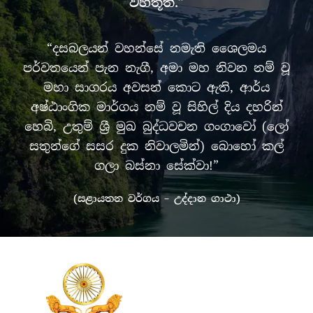
වහතූති.”
“දසබලයන් වහන්සේ නමැති ශෛලමය
පර්වතයෙන් පැන නැගී, අමා මහ නිවන නම් වූ
මහා සාගරය අවසන් කොට ඇති, ආර්ය
අෂ්ඨාංගික මාර්ගය නම් වූ සිහිල් දිය දහරින්
හෙබි, උතුම් ශ්‍රී මුඛ බුද්ධවචන ගංගාවෝ (ලෝ
සතුන්ගේ සසර දුක නිවාලමින්) බොහෝ කල්
ගලා බස්නා සේක්වා!”
(සළායතන වර්ගය – උද්දාන ගාථා)