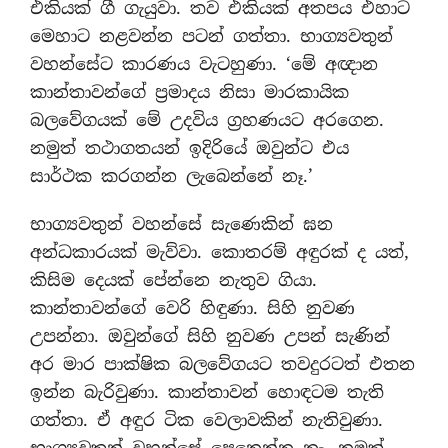
එකියක් ගී ගැයුවා. තව එකියක් අතපය එහාට
මෙහාට නළවන්න පටන් ගත්තා. භාග්‍යවතුන්
වහන්සේට කාරණය වැටහුණා. ‘මේ අඥාන
කාන්තාවන්ගේ ප්‍රමාදය නිසා මාරකායික
බලවේගයක් මේ උදවිය ග්‍රහණයට අරගෙන.
නමුත් තථාගතයන් ඉදිරියේ ඔවුන්ට එය
සාර්ථක කරගන්න ලැබෙන්නේ නෑ.’
භාග්‍යවතුන් වහන්සේ සැණෙකින් ඝන
අන්ධකාරයක් මැව්වා. කොතරම් අඳුරක් ද යත්,
කිසිම දෙයක් පේන්නෙ නැතුව ගියා.
කාන්තාවන්ගේ වෙරි හිඳුණා. සිහි නුවණ
උපන්නා. ඔවුන්ගේ සිහි නුවණ උපන් සැණින්
අර මාර පාක්ෂික බලවේගයට තවදුරටත් එතන
ඉන්න බැරිවුණා. කාන්තාවන් හොඳටම තැති
ගත්තා. ඒ අඳුර ටික වෙලාවකින් නැතිවුණා.