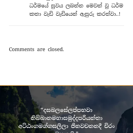
ධර්මයේ සුවය ලබන්න මෙවන් වු ධර්ම
කතා වැඩි වැඩියෙන් ඇසුරු කරත්වා..!
Comments are closed.
“දසබලසේලප්පභවා
නිබ්බානමහාසමුද්දපරියන්තා
අට්ඨංගමග්ගසලිලා ජිනවචනනදී චිරං