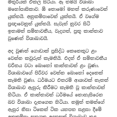
මිතුරියක් එකල සිටියා. ඈ තමයි විශාඛා
මහෝපාසිකාව. ඕ තොමෝ මහත් කරුණාවෙන්
යුක්තයි. අනුකම්පාවෙන් යුක්තයි. ඒ වගේම
ප්‍රඥාවෙනුත් යුක්තයි. සැවැත් නුවර සිටි
ඉතාමත් සම්භාවනීය, වැදගත්, ප්‍රභූ කාන්තාව
වුණෙත් විශාඛාවයි.
අද වුණත් ගොඩාක් ප්‍රසිද්ධ කෙනෙකුට ළං
වෙන්න කවුරුත් කැමතියි. එදත් ඒ සම්භාවනීය
චරිතය වටා බොහෝ කාන්තාවන් ළං වුණා.
විශාඛාවගේ පිරිවර වෙන්න බොහෝ දෙනෙක්
කැමති වුණා. ධර්මයට එතරම් ආශාවක් නැතත්
විශාඛාව ඇසුරු කිරීමට කැමති වූ කාන්තාවන්
හිටියා. ඒ කාන්තාවන් ධර්මයේ නොහැසිරෙන
බව විශාඛා දැනගෙන හිටියා. නමුත් තමන්ගේ
ඇසුර නිසා ටිකෙන් ටික යහපත සළසා දීමේ
අනුකම්පා සහගත අදහසක් විශාඛාව තුළ