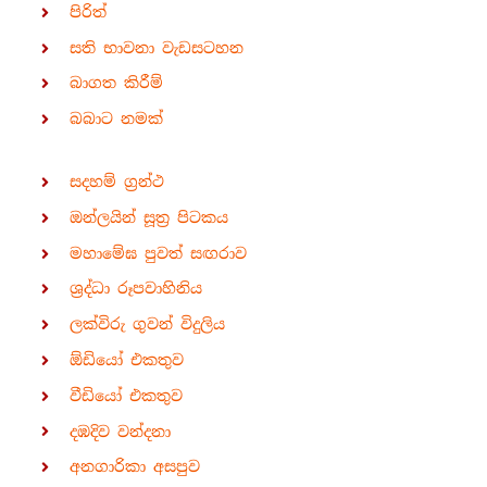
පිරිත්
සති භාවනා වැඩසටහන
බාගත කිරීම්
බබාට නමක්
සදහම් ග්‍රන්ථ
ඔන්ලයින් සූත්‍ර පිටකය
මහාමේඝ පුවත් සඟරාව
ශ්‍රද්ධා රූපවාහිනිය
ලක්විරු ගුවන් විදුලිය
ඕඩියෝ එකතුව
වීඩියෝ එකතුව
දඹදිව වන්දනා
අනගාරිකා අසපුව