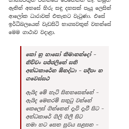
භාග්‍යවතුන් වහන්සේ පෙනෙන්න නෑ. නමුත්
ඈතින් අහසේ හිරු සඳු දහසක් පෑයූ ලෙසින්
ආලෝක ධාරාවක් එතැනට වැටුණා. එසේ
ඉර්ධිබලයෙන් වැඩසිටි භාග්‍යවතුන් වහන්සේ
මෙම ගාථාව වදාළා.
කෝ නු හාසෝ කිමානන්දෝ –
නිච්චං පජ්ජලිතේ සති
අන්ධකාරේන ඕනද්ධා – පදීපං න
ගවෙස්සථ
ඇයිද මේ හැටි සිනහසෙන්නේ –
ඇයිද මෙතරම් සතුටු වන්නේ
කෙලෙස් ගින්නෙන් දැවි දැවී සිට –
අන්ධකාරේ ගිලි ගිලී සිට
තමා හට සෙත සුවය සළසන –