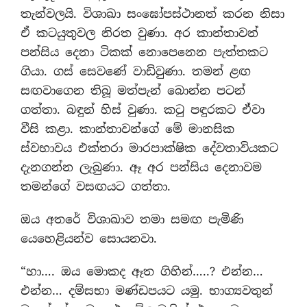
තැන්වලයි. විශාඛා සංඝෝපස්ථානත් කරන නිසා
ඒ කටයුතුවල නිරත වුණා. අර කාන්තාවන්
පන්සිය දෙනා ටිකක් නොපෙනෙන පැත්තකට
ගියා. ගස් සෙවණේ වාඩිවුණා. තමන් ළඟ
සඟවාගෙන තිබූ මත්පැන් බොන්න පටන්
ගත්තා. බඳුන් හිස් වුණා. කටු පඳුරකට ඒවා
වීසි කළා. කාන්තාවන්ගේ මේ මානසික
ස්වභාවය එක්තරා මාරපාක්ෂික දේවතාවියකට
දැනගන්න ලැබුණා. ඈ අර පන්සිය දෙනාවම
තමන්ගේ වසඟයට ගත්තා.
ඔය අතරේ විශාඛාව තමා සමඟ පැමිණි
යෙහෙළියන්ව සොයනවා.
“හා…. ඔය මොකද ඈත ගිහින්…..? එන්න…
එන්න… දම්සභා මණ්ඩපයට යමු. භාග්‍යවතුන්