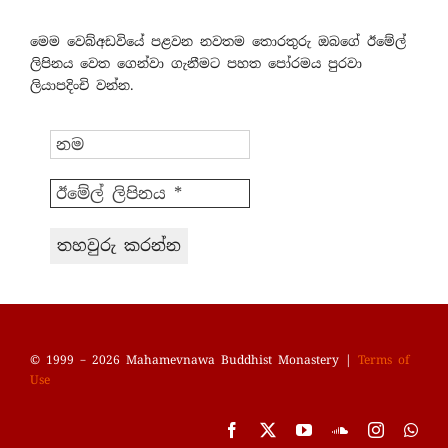
මෙම වෙබ්අඩවියේ පළවන නවතම තොරතුරු ඔබගේ ඊමේල්
ලිපිනය වෙත ගෙන්වා ගැනීමට පහත පෝරමය පුරවා
ලියාපදිංචි වන්න.
© 1999 – 2026 Mahamevnawa Buddhist Monastery |
Terms of
Use