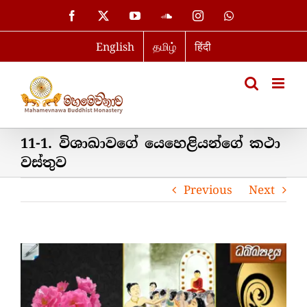
Skip
Facebook
X
YouTube
SoundCloud
Instagram
WhatsApp
to
English
தமிழ்
हिंदी
content
11-1. විශාඛාවගේ යෙහෙළියන්ගේ කථා
වස්තුව
Previous
Next