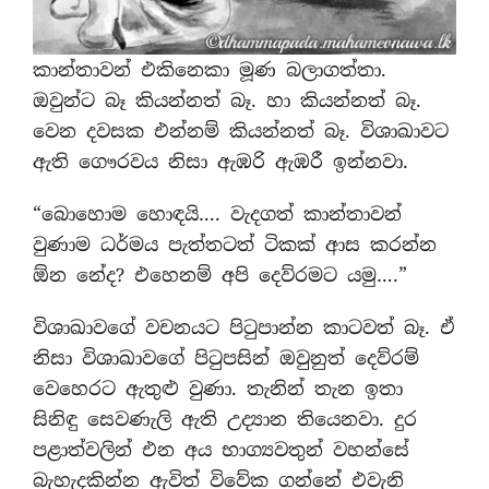
කාන්තාවන් එකිනෙකා මූණ බලාගත්තා.
ඔවුන්ට බෑ කියන්නත් බෑ. හා කියන්නත් බෑ.
වෙන දවසක එන්නම් කියන්නත් බෑ. විශාඛාවට
ඇති ගෞරවය නිසා ඇඹරි ඇඹරී ඉන්නවා.
“බොහොම හොඳයි…. වැදගත් කාන්තාවන්
වුණාම ධර්මය පැත්තටත් ටිකක් ආස කරන්න
ඕන නේද? එහෙනම් අපි දෙව්රමට යමු….”
විශාඛාවගේ වචනයට පිටුපාන්න කාටවත් බෑ. ඒ
නිසා විශාඛාවගේ පිටුපසින් ඔවුනුත් දෙව්රම්
වෙහෙරට ඇතුළු වුණා. තැනින් තැන ඉතා
සිනිඳු සෙවණැලි ඇති උද්‍යාන තියෙනවා. දුර
පළාත්වලින් එන අය භාග්‍යවතුන් වහන්සේ
බැහැදකින්න ඇවිත් විවේක ගන්නේ එවැනි