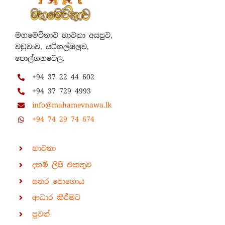
මහමෙව්නාව භාවනා අසපුව,
වඩුවාව, යටිගල්ඔලුව,
පොල්ගහවෙල.
+94 37 22 44 602
+94 37 729 4993
info@mahamevnawa.lk
+94 74 29 74 674
භාවනා
දහම් ලිපි එකතුව
සතර පොහොය
ආධාර කිරීමට
පුවත්