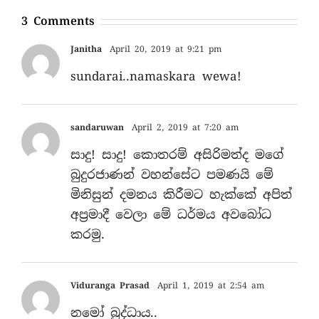
3 Comments
Janitha
April 20, 2019 at 9:21 pm
sundarai..namaskara wewa!
sandaruwan
April 2, 2019 at 7:20 am
සාදු! සාදු! කොතරම් අසිරිමත්ද මගේ
බුදුරජාණන් වහන්සේට පමණයි මේ
මිනිසුන් දමනය කිරීමට හැක්කේ අපිත්
අප්‍රමාදී වෙලා මේ ධර්මය අවබෝධ
කරමු.
Viduranga Prasad
April 1, 2019 at 2:54 am
නමෝ බුද්ධාය..