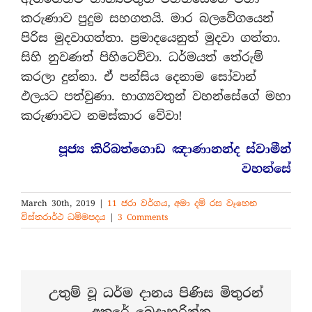
කරුණාව පුදුම සහගතයි. මාර බලවේගයෙන්
පිරිස මුදවාගත්තා. ප්‍රමාදයෙනුත් මුදවා ගත්තා.
සිහි නුවණත් පිහිටෙව්වා. ධර්මයත් තේරුම්
කරලා දුන්නා. ඒ පන්සිය දෙනාම සෝවාන්
ඵලයට පත්වුණා. භාග්‍යවතුන් වහන්සේගේ මහා
කරුණාවට නමස්කාර වේවා!
පූජ්‍ය කිරිබත්ගොඩ ඤාණානන්ද ස්වාමීන්
වහන්සේ
March 30th, 2019
|
11 ජරා වර්ගය
,
අමා දම් රස වෑහෙන
විස්තරාර්ථ ධම්මපදය
|
3 Comments
උතුම් වූ ධර්ම දානය පිණිස මිතුරන්