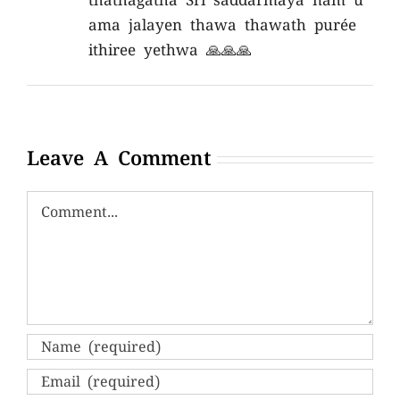
thathagatha Sri saddarmaya nam u
ama jalayen thawa thawath purée
ithiree yethwa 🙏🙏🙏
Leave A Comment
Comment