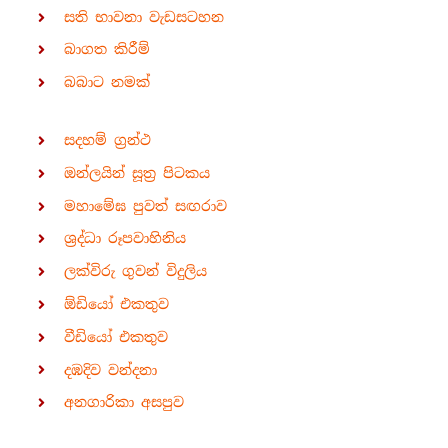
සති භාවනා වැඩසටහන
බාගත කිරීම්
බබාට නමක්
සදහම් ග්‍රන්ථ
ඔන්ලයින් සූත්‍ර පිටකය
මහාමේඝ පුවත් සඟරාව
ශ්‍රද්ධා රූපවාහිනිය
ලක්විරු ගුවන් විදුලිය
ඕඩියෝ එකතුව
වීඩියෝ එකතුව
දඹදිව වන්දනා
අනගාරිකා අසපුව