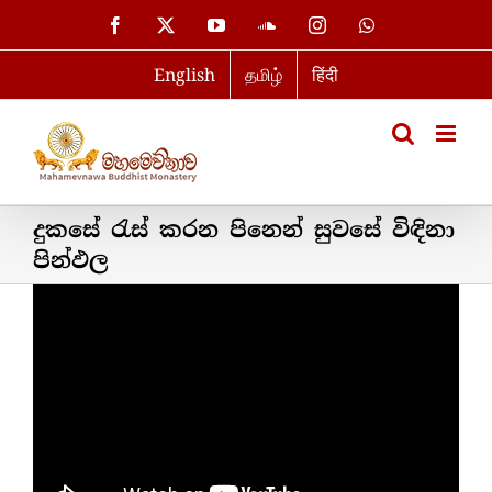
Skip
Facebook
X
YouTube
SoundCloud
Instagram
WhatsApp
to
English
தமிழ்
हिंदी
content
දුකසේ රැස් කරන පිනෙන් සුවසේ විඳිනා
පින්ඵල