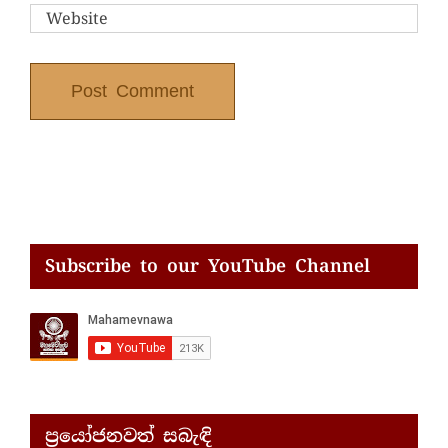
Subscribe to our YouTube Channel
ප්‍රයෝජනවත් සබැඳි