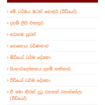
මේ ධර්මය මටත් හොඳයි (වීඩියෝ)
දහම් ලිපි එකතුව
නවතම පුවත්
පොහොය වර්ණනාව
ඕඩියෝ ධර්ම දේශනා
සිංහාවලෝකනය දහම් කතිකාව
වීඩියෝ ධර්ම දේශනා
ඒ අමා නිවන් දුටු රහතන් වහන්සේලා
(වීඩියෝ)