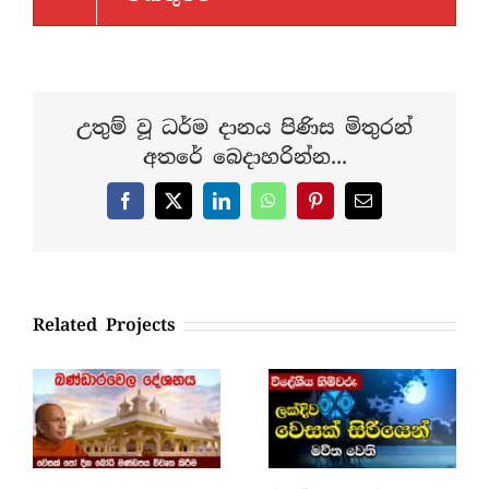
උතුම් වූ ධර්ම දානය පිණිස මිතුරන්
අතරේ බෙදාහරින්න...
Facebook
X
LinkedIn
WhatsApp
Pinterest
Email
Related Projects