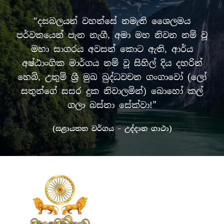
“දසබලයන් වහන්සේ නමැති ශෛලමය
පර්වතයෙන් පැන නැගී, අමා මහ නිවන නම් වූ
මහා සාගරය අවසන් කොට ඇති, ආර්ය
අෂ්ඨාංගික මාර්ගය නම් වූ සිහිල් දිය දහරින්
හෙබි, උතුම් ශ්‍රී මුඛ බුද්ධවචන ගංගාවෝ (ලෝ
සතුන්ගේ සසර දුක නිවාලමින්) බොහෝ කල්
ගලා බස්නා සේක්වා!”
(සළායතන වර්ගය – උද්දාන ගාථා)