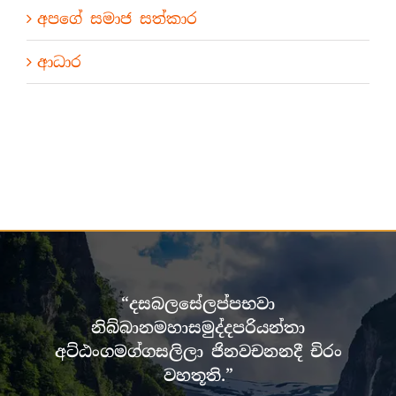
අපගේ සමාජ සත්කාර
ආධාර
“දසබලසේලප්පභවා
නිබ්බානමහාසමුද්දපරියන්තා
අට්ඨංගමග්ගසලිලා ජිනවචනනදී චිරං
වහතූති.”