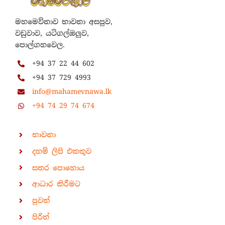
මහමෙව්නාව භාවනා අසපුව,
වඩුවාව, යටිගල්ඔලුව,
පොල්ගහවෙල.
+94 37 22 44 602
+94 37 729 4993
info@mahamevnawa.lk
+94 74 29 74 674
භාවනා
දහම් ලිපි එකතුව
සතර පොහොය
ආධාර කිරීමට
පුවත්
පිරිත්