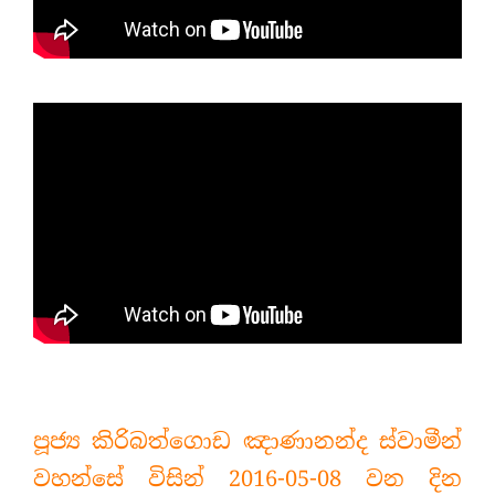
පූජ්‍ය කිරිබත්ගොඩ ඤාණානන්ද ස්වාමීන්
වහන්සේ විසින් 2016-05-08 වන දින