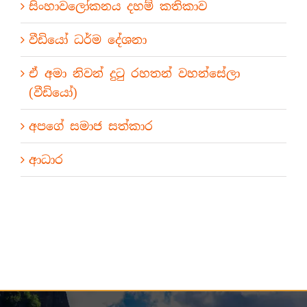
සිංහාවලෝකනය දහම් කතිකාව
වීඩියෝ ධර්ම දේශනා
ඒ අමා නිවන් දුටු රහතන් වහන්සේලා
(වීඩියෝ)
අපගේ සමාජ සත්කාර
ආධාර