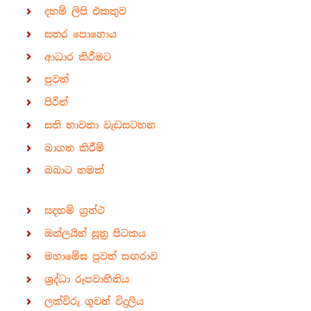
දහම් ලිපි එකතුව
සතර පොහොය
ආධාර කිරීමට
පුවත්
පිරිත්
සති භාවනා වැඩසටහන
බාගත කිරීම්
බබාට නමක්
සදහම් ග්‍රන්ථ
ඔන්ලයින් සූත්‍ර පිටකය
මහාමේඝ පුවත් සඟරාව
ශ්‍රද්ධා රූපවාහිනිය
ලක්විරු ගුවන් විදුලිය