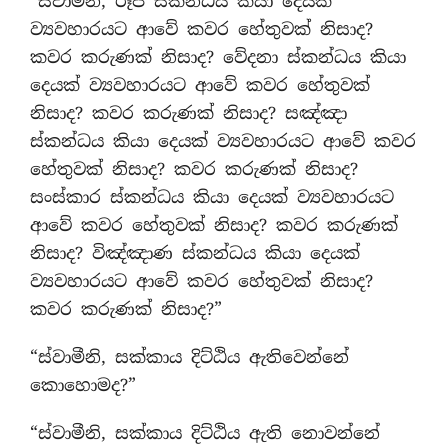
“ස්වාමීනි, රූප ස්කන්ධය කියා දෙයක්
ව්‍යවහාරයට ආවේ කවර හේතුවක් නිසාද?
කවර කරුණක් නිසාද? වේදනා ස්කන්ධය කියා
දෙයක් ව්‍යවහාරයට ආවේ කවර හේතුවක්
නිසාද? කවර කරුණක් නිසාද? සඤ්ඤා
ස්කන්ධය කියා දෙයක් ව්‍යවහාරයට ආවේ කවර
හේතුවක් නිසාද? කවර කරුණක් නිසාද?
සංස්කාර ස්කන්ධය කියා දෙයක් ව්‍යවහාරයට
ආවේ කවර හේතුවක් නිසාද? කවර කරුණක්
නිසාද? විඤ්ඤාණ ස්කන්ධය කියා දෙයක්
ව්‍යවහාරයට ආවේ කවර හේතුවක් නිසාද?
කවර කරුණක් නිසාද?”
“ස්වාමීනි, සක්කාය දිට්ඨිය ඇතිවෙන්නේ
කොහොමද?”
“ස්වාමීනි, සක්කාය දිට්ඨිය ඇති නොවන්නේ