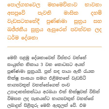
පොල්ගහවෙල මහමෙව්නාව භාවනා
අසපුවේ පැවති මාසික දහම්
වැඩසටහනේදී පුණ්ණමා සූත්‍රය සහ
ඛජ්ජනීය සූත්‍රය ඇසුරෙන් පවත්වන ලද
ධර්ම දේශනා
මෙහි පළමු දේශනාවෙන් විස්තර වන්නේ
සංයුත්ත නිකාය 3 වන කොටසට අයත්
පුණ්ණමා සූත්‍රයයි. පුන් සඳ පායා ඇති රැයක
භික්ෂු සංඝයා සමග එළිමහනේ වැඩසිටි
භාග්‍යවතුන් වහන්සේගෙන් පංච
උපාදානස්කන්ධය අරබයා එක් භික්ෂුවක් විසින්
විමසන ලද පැනයන්ට භාග්‍යවතුන් වහන්සේ
ලබාදුන් පිළිතුරු මෙහි ඇතුලත් වේ. එම