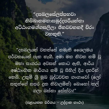
“දසබලසේලප්පභවා
නිබ්බානමහාසමුද්දපරියන්තා
අට්ඨංගමග්ගසලිලා ජිනවචනනදී චිරං
වහතූති.”
“දසබලයන් වහන්සේ නමැති ශෛලමය
පර්වතයෙන් පැන නැගී, අමා මහ නිවන නම් වූ
මහා සාගරය අවසන් කොට ඇති, ආර්ය
අෂ්ඨාංගික මාර්ගය නම් වූ සිහිල් දිය දහරින්
හෙබි, උතුම් ශ්‍රී මුඛ බුද්ධවචන ගංගාවෝ (ලෝ
සතුන්ගේ සසර දුක නිවාලමින්) බොහෝ කල්
ගලා බස්නා සේක්වා!”
(සළායතන වර්ගය – උද්දාන ගාථා)