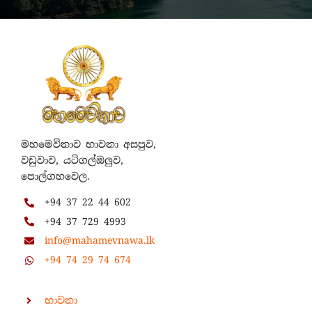
මහමෙව්නාව භාවනා අසපුව,
වඩුවාව, යටිගල්ඔලුව,
පොල්ගහවෙල.
+94 37 22 44 602
+94 37 729 4993
info@mahamevnawa.lk
+94 74 29 74 674
භාවනා