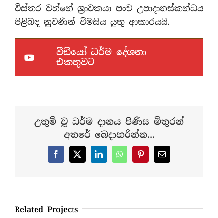
විස්තර වන්නේ ශ්‍රාවකයා පංච උපාදානස්කන්ධය
පිළිබඳ නුවණින් විමසිය යුතු ආකාරයයි.
වීඩියෝ ධර්ම දේශනා
එකතුවට
උතුම් වූ ධර්ම දානය පිණිස මිතුරන්
අතරේ බෙදාහරින්න...
Facebook
X
LinkedIn
WhatsApp
Pinterest
Email
Related Projects