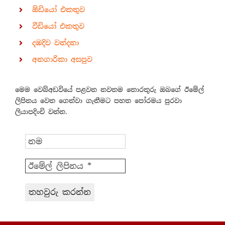
ඕඩියෝ එකතුව
වීඩියෝ එකතුව
දඹදිව වන්දනා
අනගාරිකා අසපුව
මෙම වෙබ්අඩවියේ පළවන නවතම තොරතුරු ඔබගේ ඊමේල්
ලිපිනය වෙත ගෙන්වා ගැනීමට පහත පෝරමය පුරවා
ලියාපදිංචි වන්න.