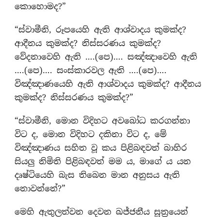
කොහොමද?”
“ස්වාමීනි, රූපයෙහි ඇති ආශ්වාදය කුමක්ද?
ආදීනය කුමක්ද? නිස්සරණය කුමක්ද?
වේදනාවෙහි ඇති ….(පෙ)…. සඤ්ඤාවෙහි ඇති
….(පෙ)…. සංස්කාරවල ඇති ….(පෙ)….
විඤ්ඤාණයෙහි ඇති ආශ්වාදය කුමක්ද? ආදීනය
කුමක්ද? නිස්සරණය කුමක්ද?”
“ස්වාමීනි, මොන විදිහට අවබෝධ කරගන්නා
විට ද, මොන විදිහට දකිනා විට ද, මේ
විඤ්ඤාණය සහිත වූ කය පිළිබඳවත් බාහිර
සියලු නිමිති පිළිබඳවත් මම ය, මාගේ ය යන
දෘෂ්ටියෙහි බැස තිබෙන මාන අනුසය ඇති
නොවන්නේ?”
මෙහි ඇතුලත්වන දෙවන ඛජ්ජනීය සූත්‍රයෙන්