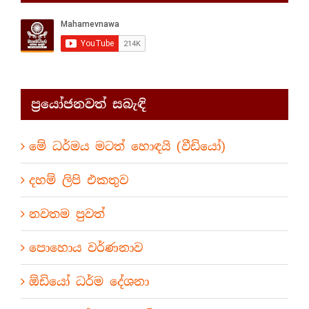
ප්‍රයෝජනවත් සබැඳි
මේ ධර්මය මටත් හොඳයි (වීඩියෝ)
දහම් ලිපි එකතුව
නවතම පුවත්
පොහොය වර්ණනාව
ඕඩියෝ ධර්ම දේශනා