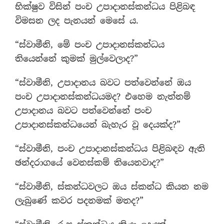
භික්ෂුව විසින් පංච උපාදානස්කන්ධය පිළිබඳ
විමසන ලද පැනයන් මෙසේ ය.
“ස්වාමීනි, මේ පංච උපාදානස්කන්ධය
තියෙන්නේ කුමක් මුල්වෙලාද?”
“ස්වාමීනි, උපාදානය බවට පත්වෙන්නේ ඔය
පංච උපාදානස්කන්ධයමද? එහෙම නැත්නම්
උපාදානය බවට පත්වෙන්නේ පංච
උපාදානස්කන්ධයෙන් බැහැර වූ දෙයක්ද?”
“ස්වාමීනි, පංච උපාදානස්කන්ධය පිළිබඳව ඇති
ඡන්දරාගයේ වෙනස්කම් තියෙනවාද?”
“ස්වාමීනි, ස්කන්ධවලට ඔය ස්කන්ධ කියන නම
ලැබුණේ කවර පදනමක් මතද?”