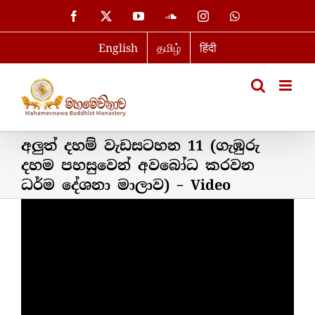
Skip
Facebook
X
YouTube
SoundCloud
Instagram
WhatsApp
to
English
தமிழ்
हिंदी
content
අලුත් දහම් වැඩසටහන 11 (ගැඹුරු
දහම පහසුවෙන් අවබෝධ කරවන
ධර්ම දේශනා මාලාව) – Video