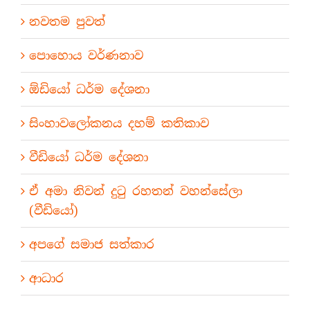
නවතම පුවත්
පොහොය වර්ණනාව
ඕඩියෝ ධර්ම දේශනා
සිංහාවලෝකනය දහම් කතිකාව
වීඩියෝ ධර්ම දේශනා
ඒ අමා නිවන් දුටු රහතන් වහන්සේලා
(වීඩියෝ)
අපගේ සමාජ සත්කාර
ආධාර