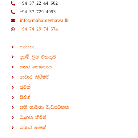
+94 37 22 44 602
+94 37 729 4993
info@mahamevnawa.lk
+94 74 29 74 674
භාවනා
දහම් ලිපි එකතුව
සතර පොහොය
ආධාර කිරීමට
පුවත්
පිරිත්
සති භාවනා වැඩසටහන
බාගත කිරීම්
බබාට නමක්