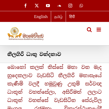
Skip
Facebook
X
YouTube
SoundCloud
Instagram
WhatsApp
to
English
தமிழ்
हिंदी
content
නීලගිරි ධාතු වන්දනාව
බොහෝ කලක් තිස්සේ මහා වන මැද
හුදෙකලාව වැඩසිටි නීලගිරි මහාසෑයේ
කැණීම් වලදී හමුවුණු උතුම් සර්වඥ
ධාතූන් වහන්සේලා, අසිරිමත් ලලාට
ධාතූන් වහන්සේ වැඩසිටින සේරුවිල
මංගල රජමහා විහාරස්ථානයේදී