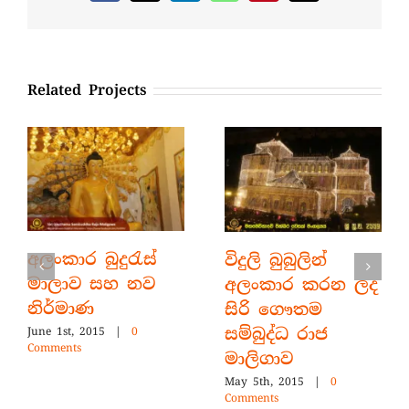
Related Projects
අලංකාර බුදුරැස්
විදුලි බුබුලින්
මාලාව සහ නව
අලංකාර කරන ලද
නිර්මාණ
සිරි ගෞතම
සම්බුද්ධ රාජ
June 1st, 2015
|
0
Comments
මාලිගාව
May 5th, 2015
|
0
Comments