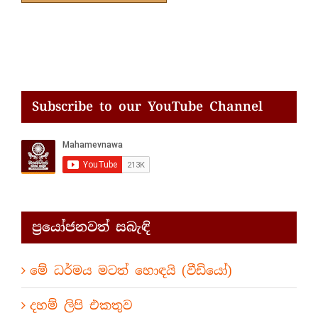
Subscribe to our YouTube Channel
ප්‍රයෝජනවත් සබැඳි
මේ ධර්මය මටත් හොඳයි (වීඩියෝ)
දහම් ලිපි එකතුව