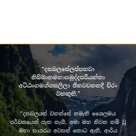
“දසබලසේලප්පභවා
නිබ්බානමහාසමුද්දපරියන්තා
අට්ඨංගමග්ගසලිලා ජිනවචනනදී චිරං
වහතූති.”
“දසබලයන් වහන්සේ නමැති ශෛලමය
පර්වතයෙන් පැන නැගී, අමා මහ නිවන නම් වූ
මහා සාගරය අවසන් කොට ඇති, ආර්ය