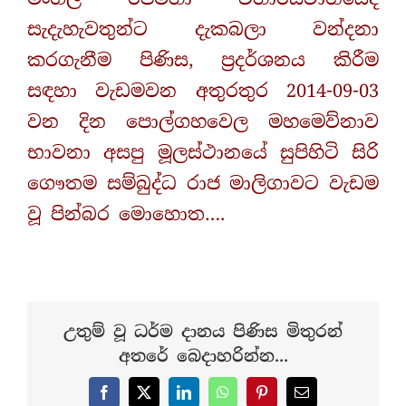
සැදැහැවතුන්ට දැකබලා වන්දනා
කරගැනීම පිණිස, ප්‍රදර්ශනය කිරීම
සඳහා වැඩමවන අතුරතුර 2014-09-03
වන දින පොල්ගහවෙල මහමෙව්නාව
භාවනා අසපු මූලස්ථානයේ සුපිහිටි සිරි
ගෞතම සම්බුද්ධ රාජ මාලිගාවට වැඩම
වූ පින්බර මොහොත….
උතුම් වූ ධර්ම දානය පිණිස මිතුරන්
අතරේ බෙදාහරින්න...
Facebook
X
LinkedIn
WhatsApp
Pinterest
Email