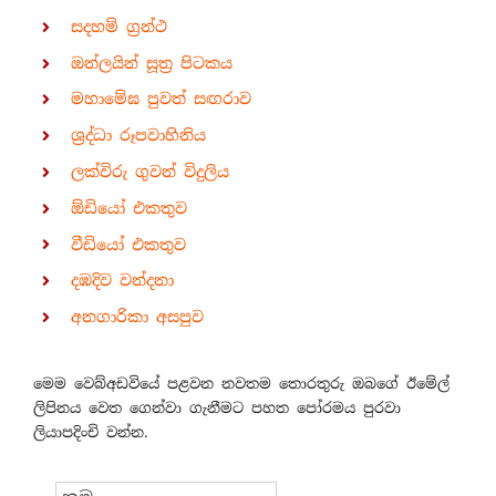
සදහම් ග්‍රන්ථ
ඔන්ලයින් සූත්‍ර පිටකය
මහාමේඝ පුවත් සඟරාව
ශ්‍රද්ධා රූපවාහිනිය
ලක්විරු ගුවන් විදුලිය
ඕඩියෝ එකතුව
වීඩියෝ එකතුව
දඹදිව වන්දනා
අනගාරිකා අසපුව
මෙම වෙබ්අඩවියේ පළවන නවතම තොරතුරු ඔබගේ ඊමේල්
ලිපිනය වෙත ගෙන්වා ගැනීමට පහත පෝරමය පුරවා
ලියාපදිංචි වන්න.