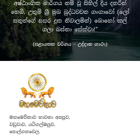
අෂ්ඨාංගික මාර්ගය නම් වූ සිහිල් දිය දහරින්
හෙබි, උතුම් ශ්‍රී මුඛ බුද්ධවචන ගංගාවෝ (ලෝ
සතුන්ගේ සසර දුක නිවාලමින්) බොහෝ කල්
ගලා බස්නා සේක්වා!”
(සළායතන වර්ගය – උද්දාන ගාථා)
මහමෙව්නාව භාවනා අසපුව,
වඩුවාව, යටිගල්ඔලුව,
පොල්ගහවෙල.