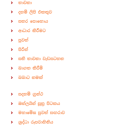
භාවනා
දහම් ලිපි එකතුව
සතර පොහොය
ආධාර කිරීමට
පුවත්
පිරිත්
සති භාවනා වැඩසටහන
බාගත කිරීම්
බබාට නමක්
සදහම් ග්‍රන්ථ
ඔන්ලයින් සූත්‍ර පිටකය
මහාමේඝ පුවත් සඟරාව
ශ්‍රද්ධා රූපවාහිනිය