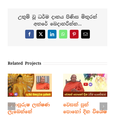
උතුම් වූ ධර්ම දානය පිණිස මිතුරන්
අතරේ බෙදාහරින්න...
Facebook
X
LinkedIn
WhatsApp
Pinterest
Email
Related Projects
මහාපුරුෂ ලක්ෂණ
වෙසක් පුන්
ලැබෙන්නේ
පොහෝ දින විශේෂ