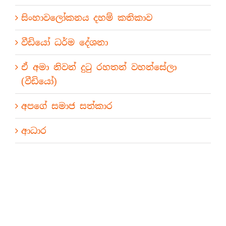
සිංහාවලෝකනය දහම් කතිකාව
වීඩියෝ ධර්ම දේශනා
ඒ අමා නිවන් දුටු රහතන් වහන්සේලා
(වීඩියෝ)
අපගේ සමාජ සත්කාර
ආධාර