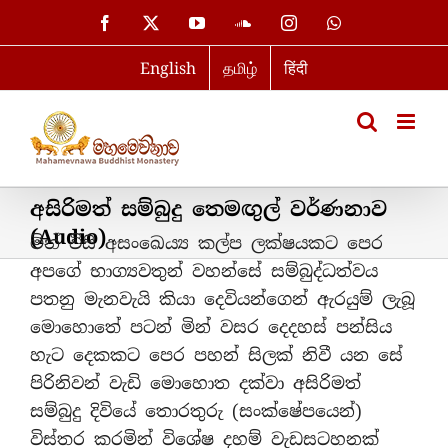
Skip
Facebook
X
YouTube
SoundCloud
Instagram
WhatsApp
to
English
தமிழ்
हिंदी
content
අසිරිමත් සම්බුදු ‌තෙමඟුල් වර්ණනාව
(Audio)
මින් විසි අසංඛෙය්‍ය කල්ප ලක්ෂයකට පෙර
අපගේ භාග්‍යවතුන් වහන්සේ සම්බුද්ධත්වය
පතනු මැනවැයි කියා දෙවියන්ගෙන් ඇරයුම් ලැබූ
මොහොතේ පටන් මින් වසර දෙදහස් පන්සිය
හැට දෙකකට පෙර පහන් සිලක් නිවී යන සේ
පිරිනිවන් වැඩි මොහොත දක්වා අසිරිමත්
සම්බුදු දිවියේ තොරතුරු (සංක්ෂේපයෙන්)
විස්තර කරමින් විශේෂ දහම් වැඩසටහනක්