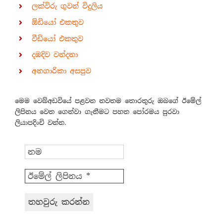
ලක්විරු ගුවන් විදුලිය
ඕඩියෝ එකතුව
වීඩියෝ එකතුව
දඹදිව වන්දනා
අනගාරිකා අසපුව
මෙම වෙබ්අඩවියේ පළවන නවතම තොරතුරු ඔබගේ ඊමේල්
ලිපිනය වෙත ගෙන්වා ගැනීමට පහත පෝරමය පුරවා
ලියාපදිංචි වන්න.