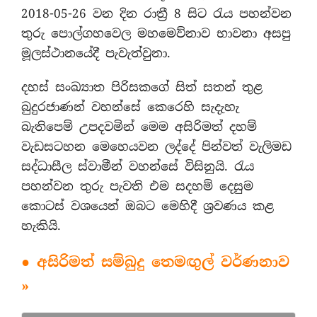
2018-05-26 වන දින රාත්‍රී 8 සිට රැය පහන්වන
තුරු පොල්ගහවෙල මහමෙව්නාව භාවනා අසපු
මූලස්ථානයේදී පැවැත්වුනා.
දහස් සංඛ්‍යාත පිරිසකගේ සිත් සතන් තුළ
බුදුරජාණන් වහන්සේ කෙරෙහි සැදැහැ
බැතිපෙම් උපදවමින් මෙම අසිරිමත් දහම්
වැඩසටහන මෙහෙයවන ලද්දේ පින්වත් වැලිමඩ
සද්ධාසීල ස්වාමීන් වහන්සේ විසිනුයි. රැය
පහන්වන තුරු පැවති එම සදහම් දෙසුම
කොටස් වශයෙන් ඔබට මෙහිදී ශ්‍රවණය කළ
හැකියි.
● අසිරිමත් සම්බුදු තෙමඟුල් වර්ණනාව
»