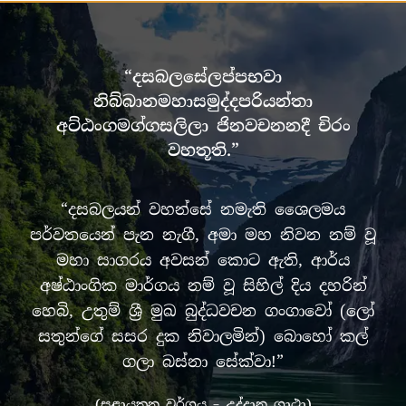
“දසබලසේලප්පභවා
නිබ්බානමහාසමුද්දපරියන්තා
අට්ඨංගමග්ගසලිලා ජිනවචනනදී චිරං
වහතූති.”
“දසබලයන් වහන්සේ නමැති ශෛලමය
පර්වතයෙන් පැන නැගී, අමා මහ නිවන නම් වූ
මහා සාගරය අවසන් කොට ඇති, ආර්ය
අෂ්ඨාංගික මාර්ගය නම් වූ සිහිල් දිය දහරින්
හෙබි, උතුම් ශ්‍රී මුඛ බුද්ධවචන ගංගාවෝ (ලෝ
සතුන්ගේ සසර දුක නිවාලමින්) බොහෝ කල්
ගලා බස්නා සේක්වා!”
(සළායතන වර්ගය – උද්දාන ගාථා)