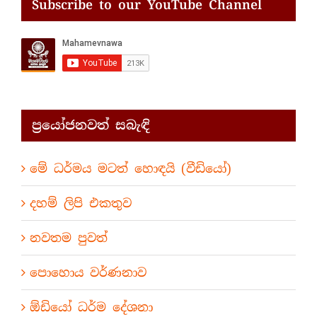
Subscribe to our YouTube Channel
ප්‍රයෝජනවත් සබැඳි
මේ ධර්මය මටත් හොඳයි (වීඩියෝ)
දහම් ලිපි එකතුව
නවතම පුවත්
පොහොය වර්ණනාව
ඕඩියෝ ධර්ම දේශනා