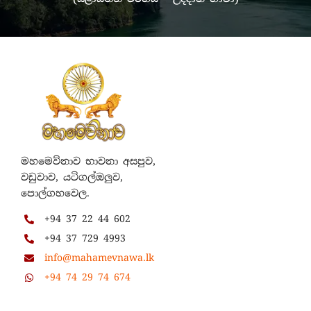
මහමෙව්නාව භාවනා අසපුව,
වඩුවාව, යටිගල්ඔලුව,
පොල්ගහවෙල.
+94 37 22 44 602
+94 37 729 4993
info@mahamevnawa.lk
+94 74 29 74 674