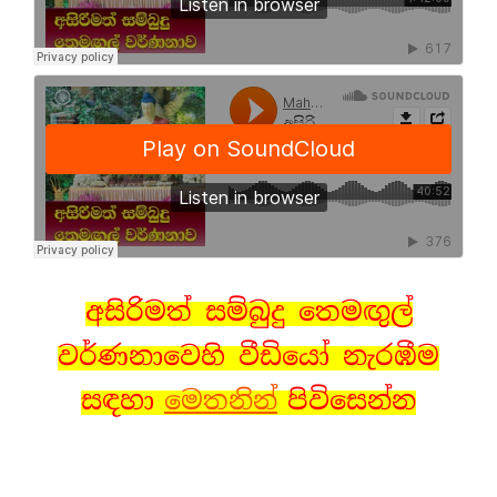
අසිරිමත් සම්බුදු තෙමඟුල්
වර්ණනාවෙහි වීඩියෝ නැරඹීම
සඳහා
මෙතනින්
පිවිසෙන්න