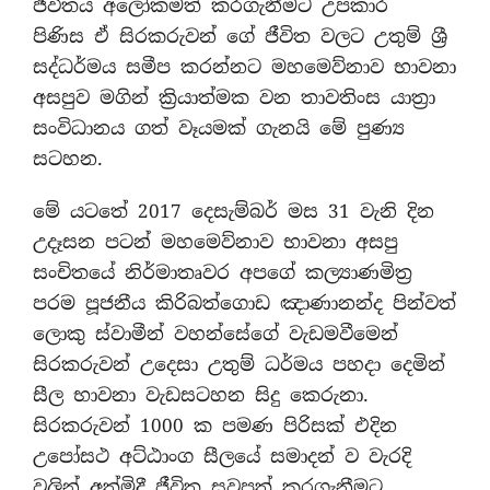
ජීවිතය අලෝකමත් කරගැනීමට උපකාර
පිණිස ඒ සිරකරුවන් ගේ ජීවිත වලට උතුම් ශ්‍රී
සද්ධර්මය සමීප කරන්නට මහමෙව්නාව භාවනා
අසපුව මගින් ක්‍රියාත්මක වන තාවතිංස යාත්‍රා
සංවිධානය ගත් වෑයමක් ගැනයි මේ පුණ්‍ය
සටහන.
‍මේ යටතේ 2017 දෙසැම්බර් මස 31 වැනි දින
උදෑසන පටන් මහමෙව්නාව භාවනා අසපු
සංචිතයේ නිර්මාතෘවර අපගේ කල්‍යාණමිත්‍ර
පරම පූජනීය කිරිබත්ගොඩ ඤාණානන්ද පින්වත්
ලොකු ස්වාමීන් වහන්සේගේ වැඩමවීමෙන්
සිරකරුවන් උදෙසා උතුම් ධර්මය පහදා දෙමින්
සීල භාවනා වැඩසටහන සිදු කෙරුනා.
සිරකරුවන් 1000 ක පමණ පිරිසක් එදින
උපෝසථ අට්ඨාංග සීලයේ සමාදන් ව වැරදි
වලින් අත්මිදී ජීවිත සුවපත් කරගැනීමට