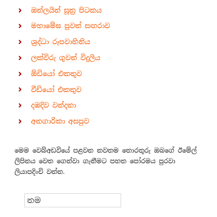
ඔන්ලයින් සූත්‍ර පිටකය
මහාමේඝ පුවත් සඟරාව
ශ්‍රද්ධා රූපවාහිනිය
ලක්විරු ගුවන් විදුලිය
ඕඩියෝ එකතුව
වීඩියෝ එකතුව
දඹදිව වන්දනා
අනගාරිකා අසපුව
මෙම වෙබ්අඩවියේ පළවන නවතම තොරතුරු ඔබගේ ඊමේල්
ලිපිනය වෙත ගෙන්වා ගැනීමට පහත පෝරමය පුරවා
ලියාපදිංචි වන්න.