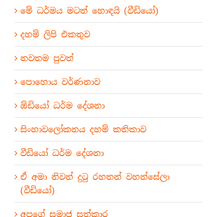
මේ ධර්මය මටත් හොඳයි (වීඩියෝ)
දහම් ලිපි එකතුව
නවතම පුවත්
පොහොය වර්ණනාව
ඕඩියෝ ධර්ම දේශනා
සිංහාවලෝකනය දහම් කතිකාව
වීඩියෝ ධර්ම දේශනා
ඒ අමා නිවන් දුටු රහතන් වහන්සේලා
(වීඩියෝ)
අපගේ සමාජ සත්කාර