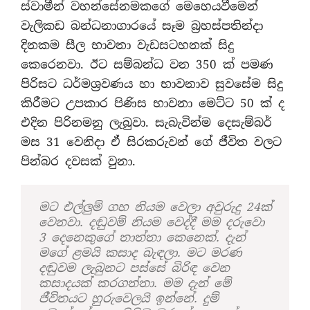
ස්වාමීන් වහන්සේනමකගේ මෙහෙයවීමෙන්
වැලිකඩ බන්ධනාගාරයේ සෑම බ්‍රහස්පතින්දා
දිනකම සීල භාවනා වැඩසටහනක් සිදු
කෙරෙනවා. ඊට සම්බන්ධ වන 350 ක් පමණ
පිරිසට ධර්මශ්‍රවණය හා භාවනාව සුවසේම සිදු
කිරීමට උපකාර පිණිස භාවනා මෙට්ට 50 ක් ද
එදින පිරිනමනු ලැබුවා. සැබැවින්ම දෙසැම්බර්
මස 31 වෙනිදා ඒ සිරකරුවන් ගේ ජීවිත වලට
පින්බර දවසක් වුනා.
මට එල්ලුම් ගහ නියම වෙලා අවුරුදු 24ක්
වෙනවා. දඬුවම් නියම වෙද්දී මම දරුවො
3 දෙනෙකුගේ තාත්තා කෙනෙක්. දැන්
මගේ ළමයි කසාද බැඳලා. මට මරණ
දඬුවම ලැබුනට පස්සේ බිරිඳ වෙන
කසාදයක් කරගත්තා. මම දැන් මේ
ජීවිතයට හුරුවෙලයි ඉන්නේ. දුම්