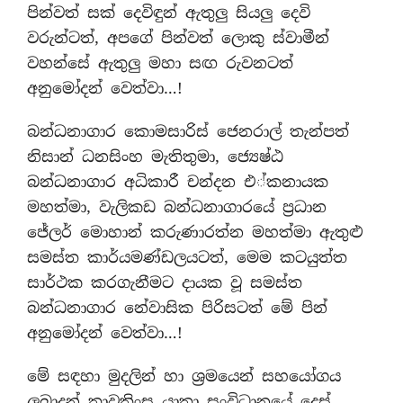
පින්වත් සක් දෙවිඳුන් ඇතුලු සියලු දෙවි
වරුන්ටත්, අපගේ පින්වත් ලොකු ස්වාමීන්
වහන්සේ ඇතුලු මහා සඟ රුවනටත්
අනුමෝදන් වෙත්වා…!
බන්ධනාගාර කොමසාරිස් ජෙනරාල් තැන්පත්
නිසාන් ධනසිංහ මැතිතුමා, ජ්‍යෙෂ්ඨ
බන්ධනාගාර අධිකාරී චන්දන එ්කනායක
මහත්මා, වැලිකඩ බන්ධනාගාරයේ ප්‍රධාන
ජේලර් මොහාන් කරුණාරත්න මහත්මා ඇතුළු
සමස්ත කාර්යමණ්ඩලයටත්, මෙම කටයුත්ත
සාර්ථක කරගැනීමට දායක වූ සමස්ත
බන්ධනාගාර නේවාසික පිරිසටත් මේ පින්
අනුමෝදන් වෙත්වා…!
මේ සඳහා මුදලින් හා ශ්‍රමයෙන් සහයෝගය
ලබාදුන් තාවතිංස යාත්‍රා සංවිධානයේ දෙස්