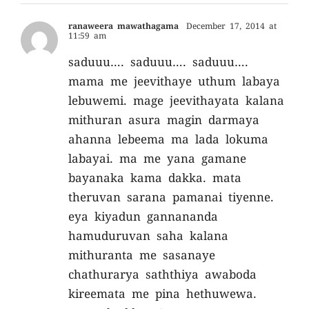
ranaweera mawathagama
December 17, 2014 at
11:59 am
saduuu…. saduuu…. saduuu….
mama me jeevithaye uthum labaya
lebuwemi. mage jeevithayata kalana
mithuran asura magin darmaya
ahanna lebeema ma lada lokuma
labayai. ma me yana gamane
bayanaka kama dakka. mata
theruvan sarana pamanai tiyenne.
eya kiyadun gannananda
hamuduruvan saha kalana
mithuranta me sasanaye
chathurarya saththiya awaboda
kireemata me pina hethuwewa.