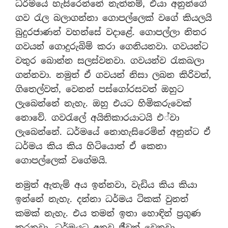
ධර්මයේ හැසිරෙන්නේ නැත්නම්, එයා අනුන්ගේ
ගව රැල බලාගන්නා ගොපල්ලෙක් වගේ කියලයි
බුදුරජාණන් වහන්සේ වදාළේ. ගොපල්ලා නිතර
ගවයන් ගොදුරුබිම් කරා ගෙනියනවා. ගවයන්ට
වතුර බොන්න සලස්වනවා. ගවයන්ව රැකබලා
ගන්නවා. නමුත් ඒ ගවයන් නිසා ලබන කිරිවත්,
ගිතෙල්වත්, වෙනන් පස්ගෝරසවත් ඔහුට
ලැබෙන්නේ නැහැ. ඔහු එයට හිමිකරුවෙක්
නොවේ. ගවරැලේ අයිතිකාරයාටයි එ්වා
ලැබෙන්නේ. ධර්මයේ නොහැසිරෙමින් අනුන්ට ඒ
ධර්මය කිය කිය හිටියොත් ඒ කෙනා
ගොපල්ලෙක් වගේමයි.
නමුත් ඇතැම් අය ඉන්නවා, වැඩිය කිය කියා
ඉන්නේ නැහැ. දන්නා ධර්මය ටිකක් වුනත්
කමක් නැහැ. එය තමන් ඉතා හොඳින් ප්‍රගුණ
කරනවා. ධර්මයට අනුව ජීවත් වෙනවා.