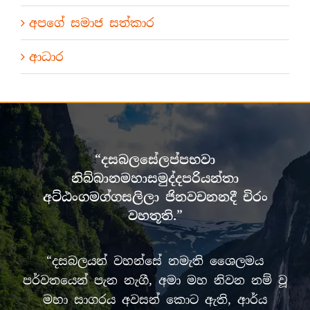
අපගේ සමාජ සත්කාර
ආධාර
“දසබලසේලප්පභවා
නිබ්බානමහාසමුද්දපරියන්තා
අට්ඨංගමග්ගසලිලා ජිනවචනනදී චිරං
වහතූති.”
“දසබලයන් වහන්සේ නමැති ශෛලමය
පර්වතයෙන් පැන නැගී, අමා මහ නිවන නම් වූ
මහා සාගරය අවසන් කොට ඇති, ආර්ය