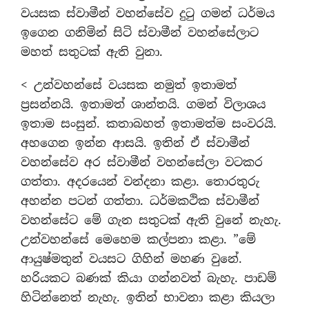
වයසක ස්වාමීන් වහන්සේව දුටු ගමන් ධර්මය
ඉගෙන ගනිමින් සිටි ස්වාමීන් වහන්සේලාට
මහත් සතුටක් ඇති වුනා.
< උන්වහන්සේ වයසක නමුත් ඉතාමත්
ප්‍රසන්නයි. ඉතාමත් ශාන්තයි. ගමන් විලාශය
ඉතාම සංසුන්. කතාබහත් ඉතාමත්ම සංවරයි.
අහගෙන ඉන්න ආසයි. ඉතින් ඒ ස්වාමීන්
වහන්සේව අර ස්වාමීන් වහන්සේලා වටකර
ගත්තා. අදරයෙන් වන්දනා කළා. තොරතුරු
අහන්න පටන් ගත්තා. ධර්මකථික ස්වාමීන්
වහන්සේට මේ ගැන සතුටක් ඇති වුනේ නැහැ.
උන්වහන්සේ මෙහෙම කල්පනා කළා. ”මේ
ආයුෂ්මතුන් වයසට ගිහින් මහණ වුනේ.
හරියකට බණක් කියා ගන්නවත් බැහැ. පාඩම්
හිටින්නෙත් නැහැ. ඉතින් භාවනා කළා කියලා