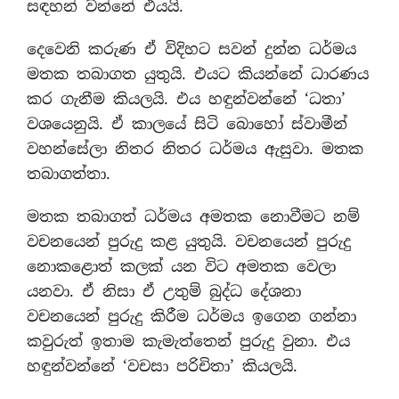
සඳහන් වන්නේ එයයි.
දෙවෙනි කරුණ ඒ විදිහට සවන් දුන්න ධර්මය
මතක තබාගත යුතුයි. එයට කියන්නේ ධාරණය
කර ගැනීම කියලයි. එය හඳුන්වන්නේ ‘ධතා’
වශයෙනුයි. ඒ කාලයේ සිටි බොහෝ ස්වාමීන්
වහන්සේලා නිතර නිතර ධර්මය ඇසුවා. මතක
තබාගත්තා.
මතක තබාගත් ධර්මය අමතක නොවීමට නම්
වචනයෙන් පුරුදු කළ යුතුයි. වචනයෙන් පුරුදු
නොකළොත් කලක් යන විට අමතක වෙලා
යනවා. ඒ නිසා ඒ උතුම් බුද්ධ දේශනා
වචනයෙන් පුරුදු කිරීම ධර්මය ඉගෙන ගන්නා
කවුරුත් ඉතාම කැමැත්තෙන් පුරුදු වුනා. එය
හඳුන්වන්නේ ‘වචසා පරිචිතා’ කියලයි.