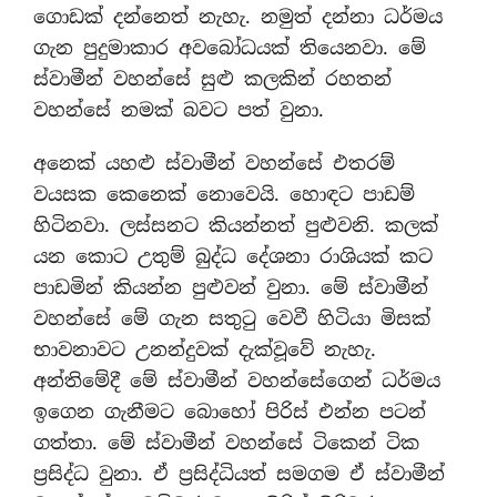
ගොඩක් දන්නෙත් නැහැ. නමුත් දන්නා ධර්මය
ගැන පුදුමාකාර අවබෝධයක් තියෙනවා. මේ
ස්වාමීන් වහන්සේ සුළු කලකින් රහතන්
වහන්සේ නමක් බවට පත් වුනා.
අනෙක් යහළු ස්වාමීන් වහන්සේ එතරම්
වයසක කෙනෙක් නොවෙයි. හොඳට පාඩම්
හිටිනවා. ලස්සනට කියන්නත් පුළුවනි. කලක්
යන කොට උතුම් බුද්ධ දේශනා රාශියක් කට
පාඩමින් කියන්න පුළුවන් වුනා. මේ ස්වාමීන්
වහන්සේ මේ ගැන සතුටු වෙවී හිටියා මිසක්
භාවනාවට උනන්දුවක් දැක්වූවේ නැහැ.
අන්තිමේදී මේ ස්වාමීන් වහන්සේගෙන් ධර්මය
ඉගෙන ගැනීමට බොහෝ පිරිස් එන්න පටන්
ගත්තා. මේ ස්වාමීන් වහන්සේ ටිකෙන් ටික
ප්‍රසිද්ධ වුනා. ඒ ප්‍රසිද්ධියත් සමගම ඒ ස්වාමීන්