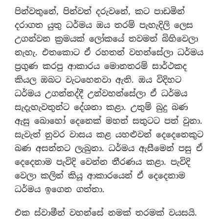
පින්වතුනේ, පින්වත් දරුවනේ, කට පාඩමින්
දරාගත යුතු ධර්මය ඔය තරම් පැහැදිලි ලෙස
උගන්වන ක්‍රමයක් ලෝකයේ තවමත් බිහිවෙලා
නැහැ. එතකොට ඒ රහතන් වහන්සේලා ධර්මය
ප්‍රගුණ කරපු ආකාරය මොනතරම් සාර්ථකද
කියල ඔබට වැටහෙනවා ඇති. ඔය විදිහට
ධර්මය උගන්නද්දී උන්වහන්සේලා ඒ ධර්මය
සැදැහැවතුන්ට දේශනා කළා. උතුම් බුදු බණ
ඇසු බොහෝ දෙනෙක් මහත් සතුටට පත් වුනා.
සැවැත් නුවර වාසය කළ යහළුවන් දෙදෙනෙකුට
බණ අසන්නට ලැබුනා. ධර්මය ඇසීමෙන් පසු ඒ
දෙදෙනාම පැවිදි වෙන්න තීරණය කළා. පැවිදි
වෙලා කලින් කියූ ආකාරයෙන් ඒ දෙදෙනාම
ධර්මය ඉගෙන ගත්තා.
එක ස්වාමීන් වහන්සේ නමක් තරමක් වයසයි.