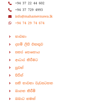
+94 37 22 44 602
+94 37 729 4993
info@mahamevnawa.lk
+94 74 29 74 674
භාවනා
දහම් ලිපි එකතුව
සතර පොහොය
ආධාර කිරීමට
පුවත්
පිරිත්
සති භාවනා වැඩසටහන
බාගත කිරීම්
බබාට නමක්