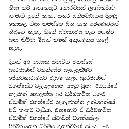
නිසා තව කෙනෙකුට ගෞරවයක් ලැබෙනවාට
කැමැති වුනේ නැහැ. සතර සතිපට්ඨානය දියුණු
නොකළ නිසා තමන්ගේ සිත ගැන අවබෝධයක්
තිබුනේ නැහැ. හිතේ ස්වාභාවය ගැන අනුන්ට
බණ කිව්වා මිසක් තමන් අනුගමනය කළේ
නැහැ.
දිනක් අර වයසක ස්වාමීන් වහන්සේ
බුදුරජාණන් වහන්සේව බැහැදැකීමට
ජේතවනාරාමයට වැඩම කළා. බුදුරජාණන්
වහන්සේව වැඳපුදාගෙන සතුටු වුනා. ඊටපස්සේ
කලකින් නොදැක්ක අර ධර්මකථික යහළු
ස්වාමීන් වහන්සේව බැහැදකින්න උන්වහන්සේ
සිටි තැනට වැඩියා. එතකොට ඒ ධර්මකථික
ස්වාමීන් වහන්සේ ස්වාමීන් වහන්සේලා
පිරිවරාගෙන ධර්මය උගන්වමින් සිටියා. මේ