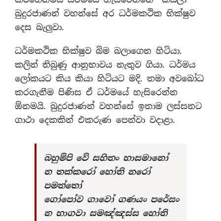
බුදුරජාණන් වහන්සේ අර ධර්මකථික භික්ෂුව
දෙස බැලුවා.
ධර්මකථික භික්ෂුව බිම බලාගෙන හිටියා.
කලින් තිබුණු ආනුභාවය නැතුව ගියා. ධර්මය
ලෝකයට කිය කියා හිටියට මදි. තමා අවබෝධ
කරගැනීම පිණිස ඒ ධර්මයේ හැසිරෙන්න
ඕනමයි. බුදුරජාණන් වහන්සේ ඉතාම ලස්සනට
ගාථා දෙකකින් එකරුණ පෙන්වා වදාළා.
බහුම්පි වේ සහිතං භාසමානෝ
න තක්කරෝ හෝති නරෝ
පමත්තෝ
ගෝපෝව ගාවෝ ගණයං පරේසං
න භාගවා සමඤ්ඤස්ස හෝති