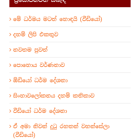
මේ ධර්මය මටත් හොඳයි (වීඩියෝ)
දහම් ලිපි එකතුව
නවතම පුවත්
පොහොය වර්ණනාව
ඕඩියෝ ධර්ම දේශනා
සිංහාවලෝකනය දහම් කතිකාව
වීඩියෝ ධර්ම දේශනා
ඒ අමා නිවන් දුටු රහතන් වහන්සේලා
(වීඩියෝ)