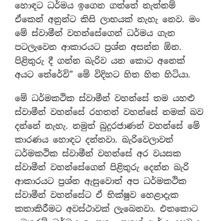
හොඳට ධර්මය ඉගෙන ගත්තේ නැත්නම්
ඒකෙන් අනුන්ට කිසි ලාභයක් නැහැ නෙව. මං
මේ ස්වාමීන් වහන්සේගෙන් ධර්මය ගැන
පටලැවෙන ආකාරයට ප්‍රශ්න අසන්න ඕන.
පිළිතුරු දී ගන්න බැරිව යන කොට අනෙක්
අයට තේරේවි” මේ විදිහට හිත හිත හිටියා.
මේ ධර්මකථික ස්වාමීන් වහන්සේ තම යහළු
ස්වාමීන් වහන්සේ රහතන් වහන්සේ නමක් බව
දන්නේ නැහැ. නමුත් බුදුරජාණන් වහන්සේ මේ
කාරණය හොඳට දන්නවා. බැරිවෙලාවත්
ධර්මකථික ස්වාමීන් වහන්සේ අර වයසක
ස්වාමීන් වහන්සේගෙන් පිළිතුරු දෙන්න බැරි
ආකාරයට ප්‍රශ්න ඇසුවොත් අප ධර්මකථික
ස්වාමීන් වහන්සේට ඒ භික්ෂුව හෙළාදැක
කතාකිරීමට අවස්ථාවක් ලැබෙනවා. එතකොට