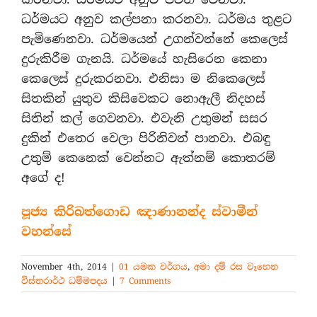
ධර්මයට අනුව කල්පනා කරනවා. ධර්මය තුළට
පැමිණෙනවා. ධර්මයෙන් උගන්වන්නේ කෙලෙස්
දුරුකිරීම ගැනයි. ධර්මයේ හැසිරෙන කෙනා
කෙලෙස් දුරුකරනවා. එනිසා ම නිකෙලෙස්
සිතකින් යුතුව කිසිවෙකට නොඇලී නිදහස්
සිතින් කල් ගෙවනවා. එවැනි උතුමන් සසර
දුකින් එතෙර වෙලා පිරිනිවන් පානවා. එබඳු
උතුම් කෙනෙක් වෙන්නට ඇත්නම් කොතරම්
අගේ ද!
පූජ්‍ය කිරිබත්ගොඩ ඤාණානන්ද ස්වාමීන්
වහන්සේ
November 4th, 2014
|
01 යමක වර්ගය
,
අමා දම් රස වෑහෙන
විස්තරාර්ථ ධම්මපදය
|
7 Comments