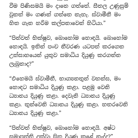
වීම පිණිසමයි මං දානෙ ගත්තේ. සීතල උණුසුම්
වුනත් මං ගණන් ගත්තෙ නැහැ. ස්වාමීනී මං
හිත ගැන හරිම කල්පනාවෙන් හිටියා.”
“පින්වත් භික්ෂුව, බොහෝම හොඳයි. බොහෝම
හොඳයි. ඉතින් පංච නීවරණ යටපත් කරගෙන
උත්සාහයෙන් යුතුව සමාධිය දියුණු කරගන්න
ලැබුනාද?”
“එහෙමයි ස්වාමීනී, භාග්‍යනතුන් වහන්ස, මං
හොඳට සමාධිය දියුණු කළා. පළමු වෙනි
ධ්‍යානය දියුණු කළා. දෙවැනි ධ්‍යානය දියුණු
කළා. තුන්වෙනි ධ්‍යානය දියුණු කළා. හතරවෙනි
ධ්‍යානය දියුණු කළා.”
“පින්වත් භික්ෂුව, බොහෝම හොඳයි. අෂ්ට
සමාපත්ති දක්වා සිත දියුණු කළේ නැද්ද?”