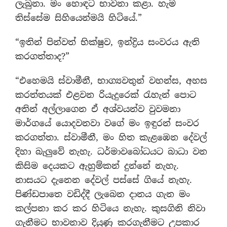
ලැබුනා. මං හොඳට භාවනා කළා. හැම
තිස්සේම සිහියෙන්මයි හිටියේ.”
“ඉතින් පින්වත් භික්ෂුව, ඉන්ද්‍රිය සංවරය ඇති
කරගත්තාද?”
“එහෙමයි ස්වාමීනී, භාග්‍යවතුන් වහන්ස, අහස
කරත්තයක් එළවන රියැදුරෙක් රැහැන් පොට
අතින් අල්ලාගෙන ඒ අශ්වයන්ව වුවමනා
මාර්ගයේ යොදවනවා වගේ මං ඉඳුරන් සංවර
කරගත්තා. ස්වාමීනී, මං හිත කැළඹෙන දේවල්
දිහා බැලුවේ නැහැ. ධර්මාවබෝධයට බාධා වන
කිසිම දෙයකට ඇහුම්කන් දුන්නේ නැහැ.
නාසයට දැනෙන දේවල් පස්සේ ගියේ නැහැ.
පිණ්ඩපාතෙ වඩිද්දී ලැබෙන දානය ගැන මං
කල්පනා කර කර හිටියෙ නැහැ. කුසගිනි නිවා
ගැනීමට භාවනාව දියුණු කරගැනීමට උපකාර