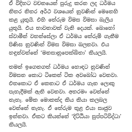
ඒ විදිහට වචනයෙන් පුරුදු කරන ලද ධර්මය
නිතර නිතර අර්ථ වශයෙන් නුවණින් මෙනෙහි
කළ යුතුයි. එහි තේරුම විමස විමසා බැලිය
යුතුයි. එය භාවනාවක් වැනි දෙයක්. බොහෝ
ස්වාමීන් වහන්සේලා ඒ ධර්මය තේරුම් ගැනීම
පිණිස නුවණින් විමස විමසා බලනවා. එය
හඳුන්වන්නේ ‘මනසානුපෙක්ඛිතා’ කියලයි.
තමන් ඉගෙනගත් ධර්මය හොඳට නුවණින්
විමසන කොට ටිකෙන් ටික අවබෝධ වෙනවා.
එතකොට ඒ කෙනාට ඒ ධර්මය ගැන ලොකු
පැහැදීමක් ඇති වෙනවා. අතරමං වෙන්නේ
නැහැ. මේක මොකක්ද කිය කියා කලබල
වෙන්නේ නැහැ. ඒ තේරුම තුළ එයා සෘජුව
ඉන්නවා. ඒකට කියන්නේ ‘දිට්ඨියා සුප්පටිවිද්ධා’
කියලයි.