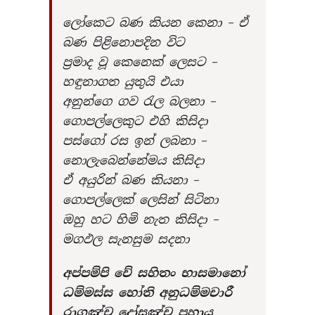
ලෝකෙට බණ කියන කෙනා – ඒ
බණ පිළිනොපදින විට
ප්‍රමාද වූ කෙනෙක් ලෙසට –
හඳුනාගත යුතුයි එයා
අනුන්ගෙ ගව රැල බලනා –
ගොපල්ලෙකුට එහි කිසිදා
පස්ගෝ රස ඉන් ලබනා –
නොලැබෙන්නේමය කිසිදා
ඒ අයුරින් බණ කියනා –
ගොපල්ලෙක් ලෙසින් සිටිනා
ඔහු හට හිමි නැත කිසිදා –
මගඵල සැනසුම සදනා
අප්පම්පි චේ සහිතං භාසමානෝ
ධම්මස්ස හෝති අනුධම්මචාරී
රාගඤ්ච දෝසඤ්ච පහාය