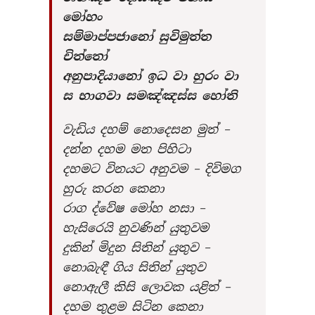
මෝහං
සම්මාප්පජානෝ සුවිමුත්ත
චිත්තෝ
අනුපාදියානෝ ඉධ වා හුරං වා
ස භාගවා සමඤ්ඤස්ස හෝති
වැඩිය දහම් නොදෙසන මුත් –
දන්න දහම මත පිහිටා
දහමට විනයට අනුවම – දිවිමග
හුරු කරන කෙනා
රාග ද්වේෂ මෝහ නසා –
හැසිරෙයි නුවණින් යුතුවම
දුකින් මිදුන සිතින් යුතුව –
නොබැඳී ගිය සිතින් යුතුව
නොඇලී කිසි ලොවක යළිත් –
දහම තුළම සිටින කෙනා