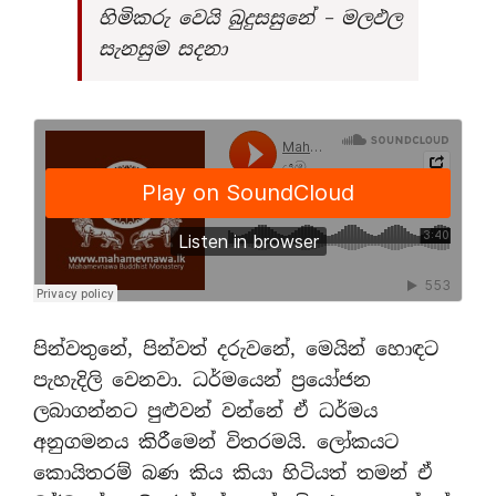
හිමිකරු වෙයි බුදුසසුනේ – මලඵල
සැනසුම සදනා
පින්වතුනේ, පින්වත් දරුවනේ, මෙයින් හොඳට
පැහැදිලි වෙනවා. ධර්මයෙන් ප්‍රයෝජන
ලබාගන්නට පුළුවන් වන්නේ ඒ ධර්මය
අනුගමනය කිරීමෙන් විතරමයි. ලෝකයට
කොයිතරම් බණ කිය කියා හිටියත් තමන් ඒ