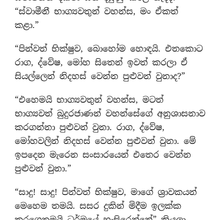
“ස්වාමීනී භාග්‍යවතුන් වහන්ස, මං ඒකත්
කළා.”
“පින්වත් භික්ෂුව, බොහෝම හොඳයි. එතකොට
රාග, ද්වේෂ, මෝහ සිතෙන් ඉවත් කරලා ඒ
සියල්ලෙන් නිදහස් වෙන්න පුළුවන් වුනාද?”
“එහෙමයි භාග්‍යවතුන් වහන්ස, මටත්
භාග්‍යවත් බුදුරජාණන් වහන්සේගේ අනුශාසනාව
කරගන්නා පුළුවන් වුනා. රාග, ද්වේෂ,
මෝහවලින් නිදහස් වෙන්න පුළුවන් වුනා. මේ
ඉපදෙන මැරෙන සංසාරයෙන් එතෙර වෙන්න
පුළුවන් වුනා.”
“සාදු! සාදු! පින්වත් භික්ෂුව, මාගේ ශ‍්‍රාවකයන්
මෙහෙම තමයි. සසර දුකින් මිදීම ඉලක්ක
කරගෙනමයි ධර්මයේ හැසිරෙන්නේ” කියලා