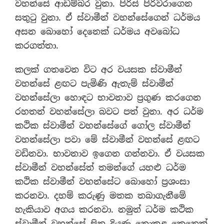
වහන්සේ ආඩම්බර වුනා. පිරිස් පිරිවරාගෙන
සතුටු වුනා. ඒ ස්වාමීන් වහන්සේගෙන් ධර්මය
අසන බොහෝ දෙනෙක් ධර්මය අවබෝධ
කරගත්තා.
කලක් ගතවෙන විට අර වයසක ස්වාමීන්
වහන්සේ ළඟට පැමිණි ඇතැම් ස්වාමීන්
වහන්සේලා හොඳට භාවනාව ප්‍රගුණ කරගෙන
රහතන් වහන්සේලා බවට පත් වුනා. අර ධර්ම
කථික ස්වාමීන් වහන්සේගේ ගෝල ස්වාමීන්
වහන්සේලා පවා මේ ස්වාමීන් වහන්සේ ළඟට
වඩිනවා. භාවනාව ඉගෙන ගන්නවා. ඒ වයසක
ස්වාමීන් වහන්සේත් තමන්ගේ යහළු ධර්ම
කථික ස්වාමීන් වහන්සේට බොහෝ ප්‍රශංසා
කරනවා. දහම් කරුණු මතක තබාගැනීමේ
හැකියාව අගය කරනවා. නමුත් ධර්ම කථික
ස්වාමීන් වහන්සේ සිත දියුණු නොකළ කෙනෙක්