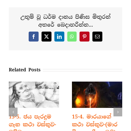
උතුම් වූ ධර්ම දානය පිණිස මිතුරන්
අතරේ බෙදාහරින්න...
Facebook
X
LinkedIn
WhatsApp
Pinterest
Email
Related Posts
15-5. ජය පැරදුම
15-4. මාරයාගේ
ගැන කථා වස්තුව-
කථා වස්තුව-(මාර