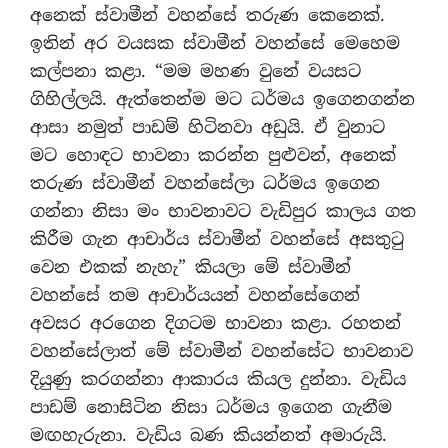
අනෙක් ස්වාමීන් වහන්සේ තරුණ කෙනෙක්.
ඉතින් අර වයසක ස්වාමීන් වහන්සේ මෙහෙම
කල්පනා කළා. “මම මහණ වුනේ වයසට
ගිහිල්ලයි. ඇත්තෙන්ම මට ධර්මය ඉගෙනගන්න
ආසා නමුත් පාඩම් හිටිනවා අඩුයි. ඒ වුනාට
මට හොඳට භාවනා කරන්න පුළුවන්, අනෙක්
තරුණ ස්වාමීන් වහන්සේලා ධර්මය ඉගෙන
ගන්නා නිසා මං භාවනාවට වැඩිපුර කාලය ගත
කිරීම ගැන ආචාර්ය ස්වාමීන් වහන්සේ අසතුටු
වෙන එකක් නැහැ” කියලා මේ ස්වාමීන්
වහන්සේ තම ආචාර්යයන් වහන්සේගෙන්
අවසර අරගෙන දිගටම භාවනා කළා. රහතන්
වහන්සේලාත් මේ ස්වාමීන් වහන්සේට භාවනාව
දියුණු කරගන්නා ආකාරය කියල දුන්නා. වැඩිය
පාඩම් නොසිටින නිසා ධර්මය ඉගෙන ගැනීම
මඟහැරුනා. වැඩිය බණ කියන්නත් අමාරුයි.