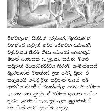
පින්වතුනේ, පින්වත් දරුවනේ, බුදුරජාණන්
වහන්සේ සැවැත් නුවර ජේතවනාරාමයෙහි
වැඩවාසය කිරීම නිසා බොහෝ දෙනෙකුට
මහත් යහපතක් සැලසුනා. තරුණ මහළු
කවුරුත් ජීවිතාවබෝධය කිරීමේ කැමැත්තෙන්
බුදුරජාණන් වහන්සේ ළඟ පැවිදි වුනා. ඒ
කාලයෙහි පැවිදි වුන කවුරුත් පාහේ තම
ආචාර්ය ස්වාමීන් වහන්සේලා යටතෙහි ධර්මය
ඉගෙන ගත යුතුයි. ඒ ධර්මය ඉගෙන ගන්නා
ක්‍රමය ඉතාමත් පැහැදිලි ලෙස බුදුරජාණන්
වහන්සේ අපට උගන්වා වදාළා.