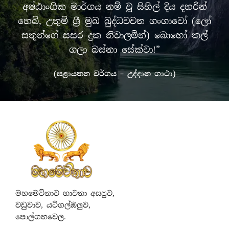
අෂ්ඨාංගික මාර්ගය නම් වූ සිහිල් දිය දහරින්
හෙබි, උතුම් ශ්‍රී මුඛ බුද්ධවචන ගංගාවෝ (ලෝ
සතුන්ගේ සසර දුක නිවාලමින්) බොහෝ කල්
ගලා බස්නා සේක්වා!”
(සළායතන වර්ගය – උද්දාන ගාථා)
මහමෙව්නාව භාවනා අසපුව,
වඩුවාව, යටිගල්ඔලුව,
පොල්ගහවෙල.