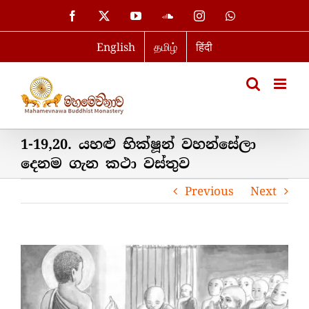
Skip
Facebook
X
YouTube
SoundCloud
Instagram
WhatsApp
to
English
தமிழ்
हिंदी
content
1-19,20. යහළු භික්ෂූන් වහන්සේලා
දෙනම ගැන කථා වස්තුව
Previous
Next