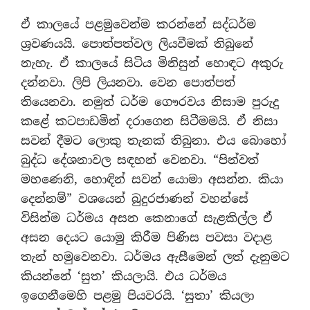
ඒ කාලයේ පළමුවෙන්ම කරන්නේ සද්ධර්ම
ශ‍්‍රවණයයි. පොත්පත්වල ලියවීමක් තිබුනේ
නැහැ. ඒ කාලයේ සිටිය මිනිසුන් හොඳට අකුරු
දන්නවා. ලිපි ලියනවා. වෙන පොත්පත්
තියෙනවා. නමුත් ධර්ම ගෞරවය නිසාම පුරුදු
කළේ කටපාඩමින් දරාගෙන සිටීමමයි. ඒ නිසා
සවන් දීමට ලොකු තැනක් තිබුනා. එය බොහෝ
බුද්ධ දේශනාවල සඳහන් වෙනවා. “පින්වත්
මහණෙනි, හොඳින් සවන් යොමා අසන්න. කියා
දෙන්නම්” වශයෙන් බුදුරජාණන් වහන්සේ
විසින්ම ධර්මය අසන කෙනාගේ සැළකිල්ල ඒ
අසන දෙයට යොමු කිරීම පිණිස පවසා වදාළ
තැන් හමුවෙනවා. ධර්මය ඇසීමෙන් ලත් දැනුමට
කියන්නේ ‘සුත’ කියලායි. එය ධර්මය
ඉගෙනීමෙහි පළමු පියවරයි. ‘සුතා’ කියලා