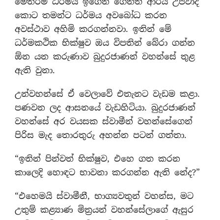
මෙතරම් ධර්මය ඉගෙන ගෙනත් ආර්ය උපවාද
කොට තමන්ට ධර්මය අවබෝධ කරන
අවස්ථාව අහිමි කරගන්නවා. ඉතින් මේ
ධර්මකථික භික්ෂුව ඔය විපතින් බේරා ගන්න
ඕන යන කරුණාව බුදුරජාණන් වහන්සේ තුළ
ඇති වුනා.
උන්වහන්සේ ඒ වෙලාවේ එතැනට වැඩම කළා.
පණවන ලද ආසනයේ වැඩහිටියා. බුදුරජාණන්
වහන්සේ අර වයසක ස්වාමීන් වහන්සේගෙන්
පිරිස මැද තොරතුරු අහන්න පටන් ගත්තා.
“ඉතින් පින්වත් භික්ෂුව, එහෙ ගත කරන
කාලෙදි හොඳට භාවනා කරගන්න ඇති නේද?”
“එහෙමයි ස්වාමීනී, භාග්‍යවතුන් වහන්ස, මට
උතුම් කළ්‍යාණ මිත්‍රයන් වහන්සේලාගේ ඇසුර