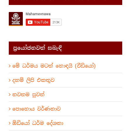
ප්‍රයෝජනවත් සබැඳි
මේ ධර්මය මටත් හොඳයි (වීඩියෝ)
දහම් ලිපි එකතුව
නවතම පුවත්
පොහොය වර්ණනාව
ඕඩියෝ ධර්ම දේශනා