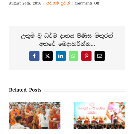
on
August 24th, 2016
|
නවතම පුවත්
|
Comments Off
පින්නවල
මහමෙව්නාව
භාවනා
අසපුවේ
පැවති
උතුම් වූ ධර්ම දානය පිණිස මිතුරන්
ලේ
අතරේ බෙදාහරින්න...
දන්දීමේ
පින්කම
Facebook
X
LinkedIn
WhatsApp
Pinterest
Email
Related Posts