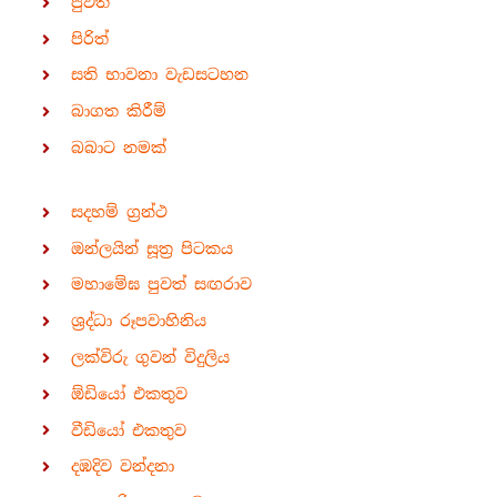
පුවත්
පිරිත්
සති භාවනා වැඩසටහන
බාගත කිරීම්
බබාට නමක්
සදහම් ග්‍රන්ථ
ඔන්ලයින් සූත්‍ර පිටකය
මහාමේඝ පුවත් සඟරාව
ශ්‍රද්ධා රූපවාහිනිය
ලක්විරු ගුවන් විදුලිය
ඕඩියෝ එකතුව
වීඩියෝ එකතුව
දඹදිව වන්දනා