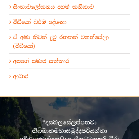
සිංහාවලෝකනය දහම් කතිකාව
වීඩියෝ ධර්ම දේශනා
ඒ අමා නිවන් දුටු රහතන් වහන්සේලා
(වීඩියෝ)
අපගේ සමාජ සත්කාර
ආධාර
“දසබලසේලප්පභවා
නිබ්බානමහාසමුද්දපරියන්තා