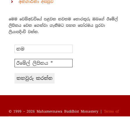
අනගාරිකා අසපුව
මෙම වෙබ්අඩවියේ පළවන නවතම තොරතුරු ඔබගේ ඊමේල්
ලිපිනය වෙත ගෙන්වා ගැනීමට පහත පෝරමය පුරවා
ලියාපදිංචි වන්න.
© 1999 – 2026 Mahamevnawa Buddhist Monastery |
Terms of
Use