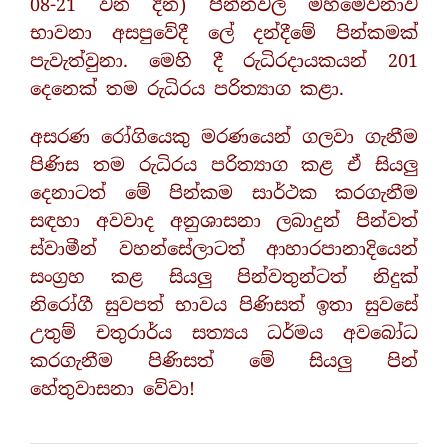
08-21 වන දින) පින්නවල මහමෙව්නාව
භාවනා අසපුවේදී ලේ දන්දීමේ පින්කමක්
පැවැත්වුනා. මෙහි දී රුධිරදායකයන් 201
දෙනෙක් තම රුධිරය පරිත්‍යාග කළා.
අසරණ රෝගියෙකු මරණයෙන් ගලවා ගැනීම
පිණිස තම රුධිරය පරිත්‍යාග කළ ඒ සියලු
දෙනාටත් මේ පින්කම සාර්ථක කරගැනීම
සඳහා අවවාද අනුශාසනා ලබාදුන් පින්වත්
ස්වාමීන් වහන්සේලාටත් ආහාරපානාදියෙන්
සංග්‍රහ කළ සියලු පින්වතුන්ටත් නිදුක්
නිරෝගී සුවපත් භාවය පිණිසත් ඉතා සුවසේ
උතුම් චතුරාර්ය සත්‍යය ධර්මය අවබෝධ
කරගැනීම පිණිසත් මේ සියලු පින්
හේතුවාසනා වේවා!