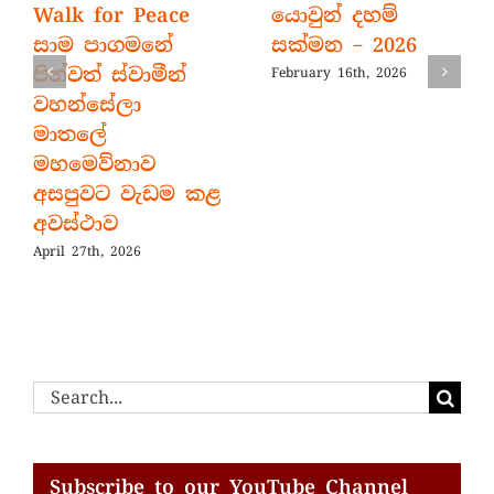
Walk for Peace
යොවුන් දහම්
සාම පාගමනේ
සක්මන – 2026
පින්වත් ස්වාමීන්
February 16th, 2026
වහන්සේලා
මාතලේ
මහමෙව්නාව
අසපුවට වැඩම කළ
අවස්ථාව
April 27th, 2026
Search
for:
Subscribe to our YouTube Channel