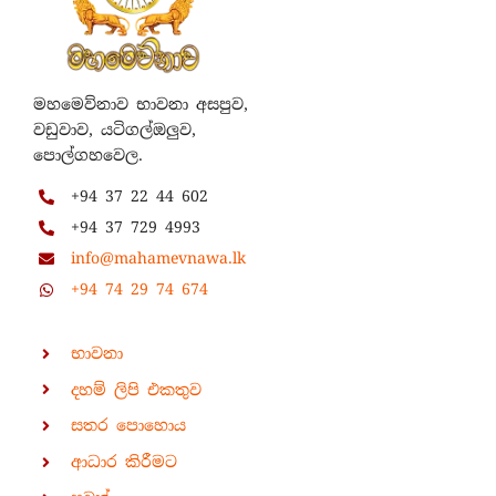
මහමෙව්නාව භාවනා අසපුව,
වඩුවාව, යටිගල්ඔලුව,
පොල්ගහවෙල.
+94 37 22 44 602
+94 37 729 4993
info@mahamevnawa.lk
+94 74 29 74 674
භාවනා
දහම් ලිපි එකතුව
සතර පොහොය
ආධාර කිරීමට