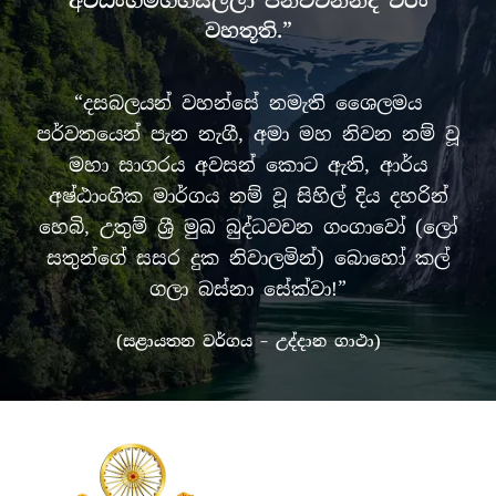
අට්ඨංගමග්ගසලිලා ජිනවචනනදී චිරං
වහතූති.”
“දසබලයන් වහන්සේ නමැති ශෛලමය
පර්වතයෙන් පැන නැගී, අමා මහ නිවන නම් වූ
මහා සාගරය අවසන් කොට ඇති, ආර්ය
අෂ්ඨාංගික මාර්ගය නම් වූ සිහිල් දිය දහරින්
හෙබි, උතුම් ශ්‍රී මුඛ බුද්ධවචන ගංගාවෝ (ලෝ
සතුන්ගේ සසර දුක නිවාලමින්) බොහෝ කල්
ගලා බස්නා සේක්වා!”
(සළායතන වර්ගය – උද්දාන ගාථා)