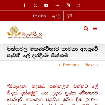
Skip
Facebook
X
YouTube
SoundCloud
Instagram
WhatsApp
to
English
தமிழ்
हिंदी
content
පින්නවල මහමෙව්නාව භාවනා අසපුවේ
පැවති ලේ දන්දීමේ පින්කම
Previous
Next
“මියැදෙනා හදකට පණනලක් වන්නට ලේ
බිඳක් දන්දෙමු”
යන උදාර පුණ්‍ය චේතනාව
පෙරදැරි කරගෙන පසුගිය ඉරිදා දින (2016-