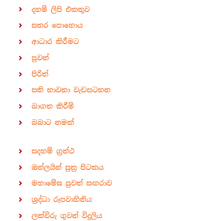
දහම් ලිපි එකතුව
සතර පොහොය
ආධාර කිරීමට
පුවත්
පිරිත්
සති භාවනා වැඩසටහන
බාගත කිරීම්
බබාට නමක්
සදහම් ග්‍රන්ථ
ඔන්ලයින් සූත්‍ර පිටකය
මහාමේඝ පුවත් සඟරාව
ශ්‍රද්ධා රූපවාහිනිය
ලක්විරු ගුවන් විදුලිය