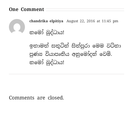
One Comment
chandrika elpitiya
August 22, 2016 at 11:45 pm
නමෝ බුද්ධාය!
ඉතාමත් සතුටින් සිත්පුරා මෙම වටිනා
පුණ්‍ය වියාපෘතිය අනුමෝදන් වෙමි.
නමෝ බුද්ධාය!
Comments are closed.