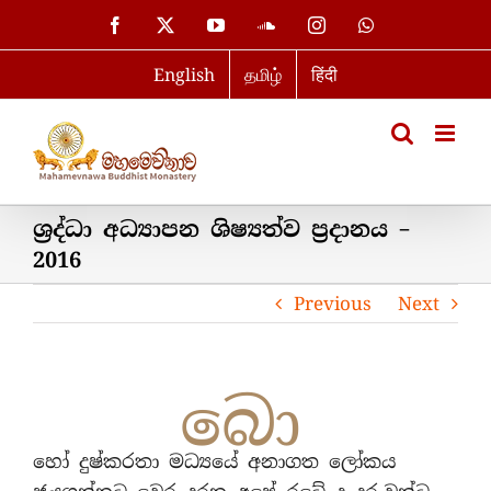
Skip
Facebook
X
YouTube
SoundCloud
Instagram
WhatsApp
to
English
தமிழ்
हिंदी
content
ශ්‍රද්ධා අධ්‍යාපන ශිෂ්‍යත්ව ප්‍රදානය –
2016
Previous
Next
බො
හෝ දුෂ්කරතා මධ්‍යයේ අනාගත ලෝකය