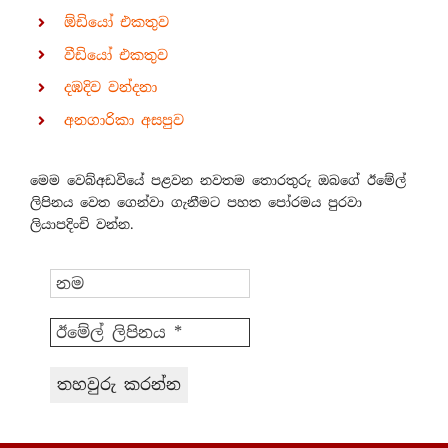
ඕඩියෝ එකතුව
වීඩියෝ එකතුව
දඹදිව වන්දනා
අනගාරිකා අසපුව
මෙම වෙබ්අඩවියේ පළවන නවතම තොරතුරු ඔබගේ ඊමේල්
ලිපිනය වෙත ගෙන්වා ගැනීමට පහත පෝරමය පුරවා
ලියාපදිංචි වන්න.