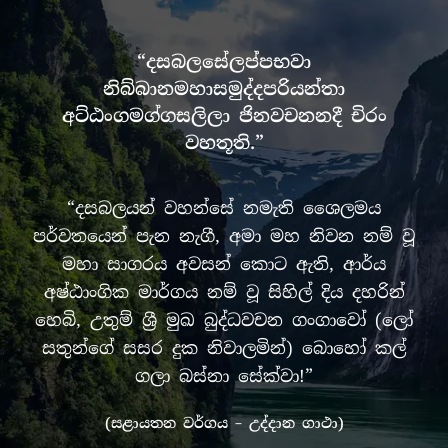
“දසබලසේලප්පභවා
නිබ්බානමහාසමුද්දපරියන්තා
අට්ඨංගමග්ගසලිලා ජිනවචනනදී චිරං
වහතූති.”
“දසබලයන් වහන්සේ නමැති ශෛලමය
පර්වතයෙන් පැන නැගී, අමා මහ නිවන නම් වූ
මහා සාගරය අවසන් කොට ඇති, ආර්ය
අෂ්ඨාංගික මාර්ගය නම් වූ සිහිල් දිය දහරින්
හෙබි, උතුම් ශ්‍රී මුඛ බුද්ධවචන ගංගාවෝ (ලෝ
සතුන්ගේ සසර දුක නිවාලමින්) බොහෝ කල්
ගලා බස්නා සේක්වා!”
(සළායතන වර්ගය – උද්දාන ගාථා)