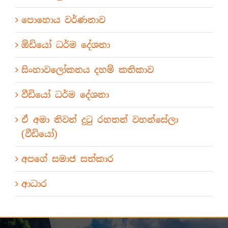
පොහොය වර්ණනාව
ඕඩියෝ ධර්ම දේශනා
සිංහාවලෝකනය දහම් කතිකාව
වීඩියෝ ධර්ම දේශනා
ඒ අමා නිවන් දුටු රහතන් වහන්සේලා
(වීඩියෝ)
අපගේ සමාජ සත්කාර
ආධාර