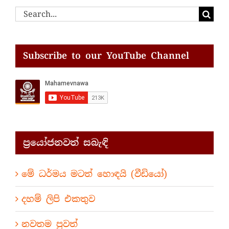
Search
for:
Subscribe to our YouTube Channel
ප්‍රයෝජනවත් සබැඳි
මේ ධර්මය මටත් හොඳයි (වීඩියෝ)
දහම් ලිපි එකතුව
නවතම පුවත්