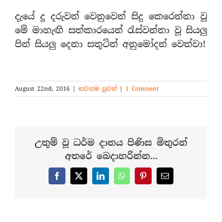
දැයේ දූ දරුවන් වෙනුවෙන් සිදු කෙරෙන්නා වූ
මේ මාහැඟි සත්කාරයෙන් රැස්වන්නා වූ සියලු
පින් සියලු දෙනා සතුටින් අනුමෝදන් වෙත්වා!
August 22nd, 2016
|
නවතම පුවත්
|
1 Comment
උතුම් වූ ධර්ම දානය පිණිස මිතුරන්
අතරේ බෙදාහරින්න...
Facebook
X
LinkedIn
WhatsApp
Pinterest
Email