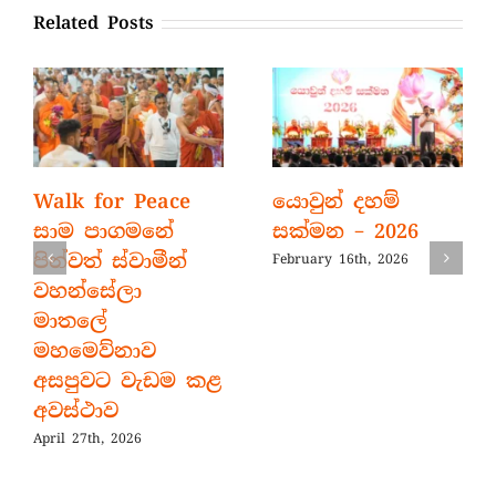
Related Posts
Walk for Peace
යොවුන් දහම්
සාම පාගමනේ
සක්මන – 2026
පින්වත් ස්වාමීන්
February 16th, 2026
වහන්සේලා
මාතලේ
මහමෙව්නාව
අසපුවට වැඩම කළ
අවස්ථාව
April 27th, 2026