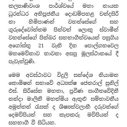
කල්‍යාණිවංශ පාර්ශ්වයේ මහා නායක
ධුරන්ධර අතිපූජනීය දොඩම්පහළ චන්දසිරි
නා හිමිපාණන් වහන්සේගේ සහ
ගුරුදේවෝත්තම පින්වත් ලොකු ස්වාමීන්
වහන්සේගේ පින්බර සහභාගීත්වයෙන් පසුගිය
අගෝස්තු 21 වැනි දින පොල්ගහවෙල
මහමෙව්නාව භාවනා අසපු මූලස්ථානයේ දී
පැවැත්වුණි.
මෙම අවස්ථාවට විදුලි සන්දේශ නියාමන
කොමිෂන් සභාවේ අධ්‍යක්ෂ ජෙනරාල් සුනිල්
එස්. සිරිසේන මහතා, ප්‍රවීණ සංගීතවේදිනී
නන්දා මාලිනී මහත්මිය ඇතුළු සම්භාවනීය
අමුත්තන් රැසක් ද ශිෂ්‍යත්වලාභී දරුවන්ගේ
දෙමව්පියන් සහ කැපකරු මව්පියන් ද
සහභාගී වී සිටියහ.