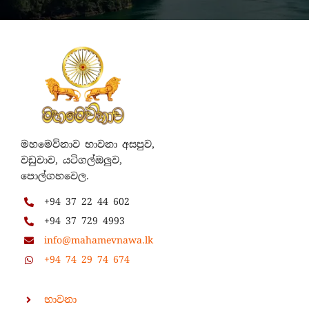
මහමෙව්නාව භාවනා අසපුව,
වඩුවාව, යටිගල්ඔලුව,
පොල්ගහවෙල.
+94 37 22 44 602
+94 37 729 4993
info@mahamevnawa.lk
+94 74 29 74 674
භාවනා