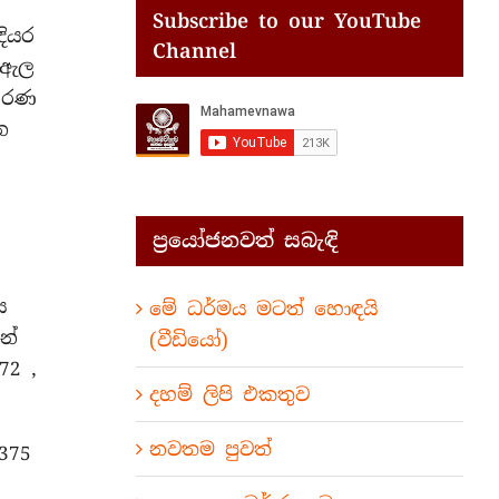
Subscribe to our YouTube
දියර
Channel
ා-ඇල
අසරණ
න
ප්‍රයෝජනවත් සබැඳි
ය
මේ ධර්මය මටත් හොඳයි
න්
(වීඩියෝ)
72 ,
දහම් ලිපි එකතුව
නවතම පුවත්
375