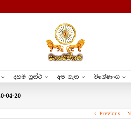
දහම් ග්‍රන්ථ
අප ගැන
විශේෂාංග
0-04-20
Previous
N