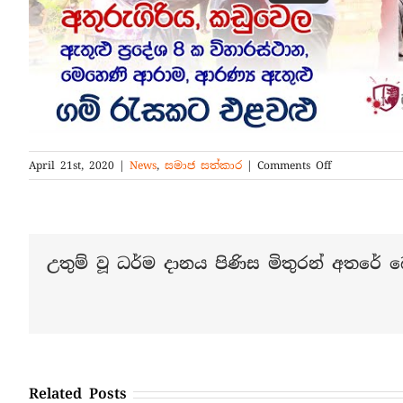
on
April 21st, 2020
|
News
,
සමාජ සත්කාර
|
Comments Off
එළවළු
බෙදාදීමේ
පුණ්‍ය
ක්‍රියාන්විතය
–
උතුම් වූ ධර්ම දානය පිණිස මිතුරන් අතරේ බෙ
2020-
04-
20
Related Posts