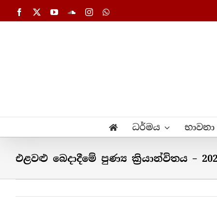
Skip
Facebook
X
YouTube
SoundCloud
Instagram
WhatsApp
to
content
ධර්මය
භාවනා
එළවළු බෙදාදීමේ පුණ්‍ය ක්‍රියාන්විතය – 202