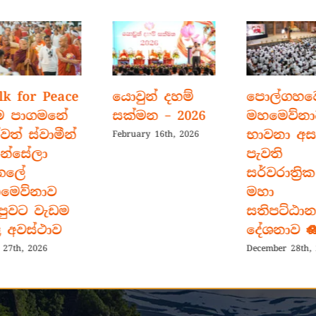
k for Peace
යොවුන් දහම්
පොල්ගහව
ම පාගමනේ
සක්මන – 2026
මහමෙව්නා
වත් ස්වාමීන්
භාවනා අස
February 16th, 2026
න්සේලා
පැවති
තලේ
සර්වරාත්‍රික
මෙව්නාව
මහා
ුවට වැඩම
සතිපට්ඨාන
අවස්ථාව
දේශනාව 🪷
 27th, 2026
December 28th, 