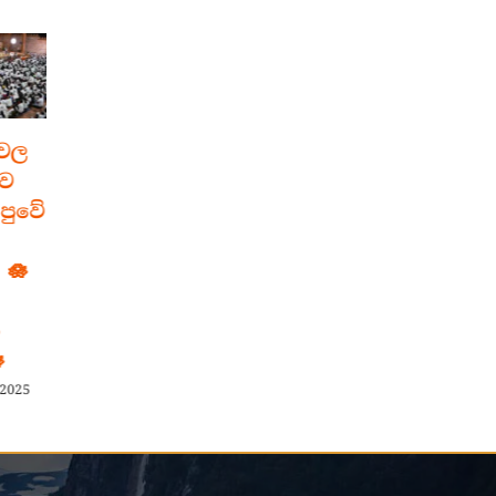
ෙල
මහමෙව්නාවේ
“ශ්‍රී
ව
වෙසක් අසිරිය –
අඤ්ඤාකොණ්ඩඤ්
පුවේ
ශ්‍රී බුද්ධ වර්ෂ
මහාසෑයේ”
2570
මංගල ශිලා
 🪷
ප්‍රතිෂ්ඨාපන
June 4th, 2026
පුණ්‍ය මංගල්‍යය
April 27th, 2026
2025