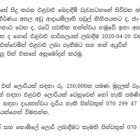
 ඔස්සේ සිදු කරන එළවළු බෙදාදීම් වැඩසටහනේ සිව්වන අ
කීර්ණය අසල අඩු ආදායම්ලාභී පවුල් කිහිපයකට ද, ජ
 ජනතාව වෙත ද, රටේ පවතින තත්ත්වය හමුවේ ඉතා 
වෙත ද ගොස් එළවළු පාර්සලයක් ලබාදීම 2020-04-20 ව
 හා එක්වෙමින් එළවළු ලබා ගැනීමට සහ නන් අයුරින්
ියලු පින් එකසේ අනුමෝදන් කරමු.
 එක් ලොරියක් සඳහා රු. 250,000ක පමණ මුදලක් වැ
යක් සඳහා එළවළු ලොරියක් වෙනුවෙන් හෝ හැකි පමණි
සඳහා දායකත්වය දැරිය හැකි පින්වතුන් 070 299 47 
යන්ගෙන් විමසන්න.
 සහ නොමිලේ ලොරි ලබාදීමට කැමති පින්වතුන් 070 