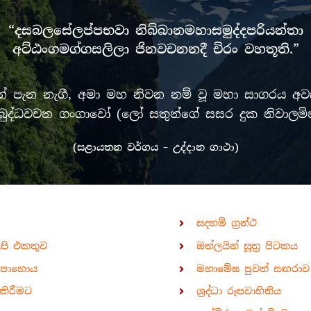
“දසබලසේලප්පභවා නිබ්බානමහාසමුද්දපරියන්තා
අට්ඨංගමග්ගසලිලා ජිනවචනනදී චිරං වහතූති.”
පැන නැගී, අමා මහ නිවන නම් වූ මහා සාගරය අවසන
රී මුඛ බුද්ධවචන ගංගාවෝ (ලෝ සතුන්ගේ සසර දුක නිවා
(සළායතන වර්ගය – උද්දාන ගාථා)
සදහම් ග්‍රන්ථ
ිපි එකතුව
ඔන්ලයින් සූත්‍ර පිටකය
පොහොය
මහාමේඝ පුවත් සඟරාව
කිරීමට
ශ්‍රද්ධා රූපවාහිනිය