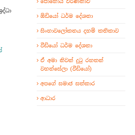
පොහොය වර්ණනාව
රද්ධා
ඕඩියෝ ධර්ම දේශනා
සිංහාවලෝකනය දහම් කතිකාව
වීඩියෝ ධර්ම දේශනා
ේ
ඒ අමා නිවන් දුටු රහතන්
වහන්සේලා (වීඩියෝ)
අපගේ සමාජ සත්කාර
ආධාර