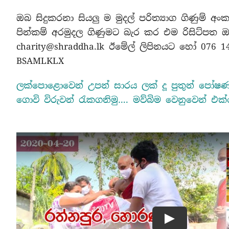
ඔබ සිදුකරනා සියලු ම මුදල් පරිත්‍යාග ගිණුම් අං
පින්කම් අරමුදල ගිණුමට බැර කර එම රිසිට්පත
charity@shraddha.lk ඊමේල් ලිපිනයට හෝ 076 1
BSAMLKLX
ලක්පොළොවෙන් උපන් සාරය ලක් දූ පුතුන් ප
ගොවි විරුවන් රැකගනිමු…. මව්බිම වෙනුවෙන් එක