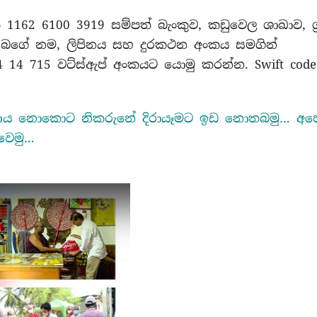
ක 1162 6100 3919 සම්පත් බැංකුව, කඩුවෙල ශාඛාව, ශ්‍
 ඔබගේ නම, ලිපිනය සහ දුරකථන අංකය සමගින්
4 14 715 වට්ස්ඇප් අංකයට යොමු කරන්න. Swift code
ෝෂණය නොකොට නිකරුනේ දිරායෑමට ඉඩ නොතබමු… අප
්වෙමු…