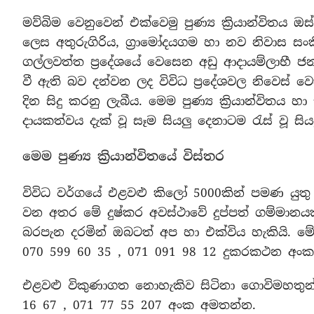
මව්බිම වෙනුවෙන් එක්වෙමු පුණ්‍ය ක්‍රියාන්විතය
ලෙස අතුරුගිරිය, ග්‍රාමෝදයගම හා නව නිවාස සං
ගල්ලවත්ත ප්‍රදේශයේ වෙසෙන අඩු ආදායම්ලාභී
වී ඇති බව දන්වන ලද විවිධ ප්‍රදේශවල නිවෙස් 
දින සිදු කරනු ලැබීය. මෙම පුණ්‍ය ක්‍රියාන්විතය
දායකත්වය දැක් වූ සෑම සියලු දෙනාටම රැස් වූ ස
මෙම පුණ්‍ය ක්‍රියාන්විතයේ විස්තර
විවිධ වර්ගයේ එළවළු කිලෝ 5000කින් පමණ යුතු
වන අතර මේ දුෂ්කර අවස්ථාවේ දුප්පත් ගම්මාන
බරපැන දරමින් ඔබටත් අප හා එක්විය හැකියි. මේ 
070 599 60 35 , 071 091 98 12 දුකරකථන අංක
එළවළු විකුණාගත නොහැකිව සිටිනා ගොවිමහතුන්
16 67 , 071 77 55 207 අංක අමතන්න.