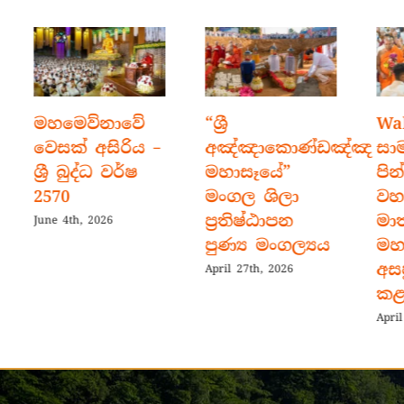
මහමෙව්නාවේ
“ශ්‍රී
Wal
වෙසක් අසිරිය –
අඤ්ඤාකොණ්ඩඤ්ඤ
සා
ශ්‍රී බුද්ධ වර්ෂ
මහාසෑයේ”
පින්
2570
මංගල ශිලා
වහ
ප්‍රතිෂ්ඨාපන
මා
June 4th, 2026
පුණ්‍ය මංගල්‍යය
මහ
අසප
April 27th, 2026
කළ 
April