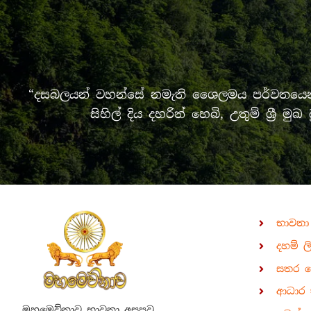
“දසබලයන් වහන්සේ නමැති ශෛලමය පර්වතයෙන් 
සිහිල් දිය දහරින් හෙබි, උතුම් ශ්‍
භාවනා
දහම් ල
සතර 
ආධාර 
මහමෙව්නාව භාවනා අසපුව,