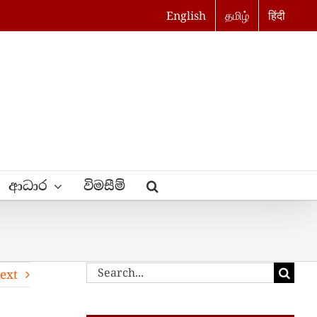
English
தமிழ்
हिंदी
ආධාර
විමසීම්
Search
ext
for: