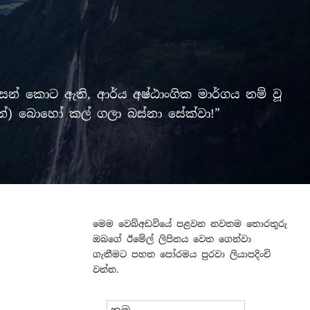
් කොට ඇති, ආර්ය අෂ්ඨාංගික මාර්ගය නම් වූ
ලමින්) බොහෝ කල් ගලා බස්නා සේක්වා!”
මෙම වෙබ්අඩවියේ පළවන නවතම තොරතුරු
ඔබගේ ඊමේල් ලිපිනය වෙත ගෙන්වා
ගැනීමට පහත පෝරමය පුරවා ලියාපදිංචි
වන්න.