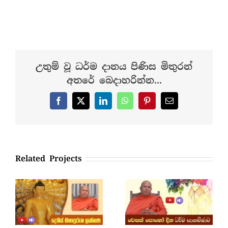
උතුම් වූ ධර්ම දානය පිණිස මිතුරන්
අතරේ බෙදාහරින්න...
Facebook
X
LinkedIn
WhatsApp
Pinterest
Email
Related Projects