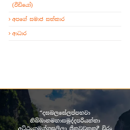
(වීඩියෝ)
අපගේ සමාජ සත්කාර
ආධාර
“දසබලසේලප්පභවා
නිබ්බානමහාසමුද්දපරියන්තා
අට්ඨංගමග්ගසලිලා ජිනවචනනදී චිරං