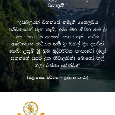
වහතූති.”
“දසබලයන් වහන්සේ නමැති ශෛලමය
පර්වතයෙන් පැන නැගී, අමා මහ නිවන නම් වූ
මහා සාගරය අවසන් කොට ඇති, ආර්ය
අෂ්ඨාංගික මාර්ගය නම් වූ සිහිල් දිය දහරින්
හෙබි, උතුම් ශ්‍රී මුඛ බුද්ධවචන ගංගාවෝ (ලෝ
සතුන්ගේ සසර දුක නිවාලමින්) බොහෝ කල්
ගලා බස්නා සේක්වා!”
(සළායතන වර්ගය – උද්දාන ගාථා)