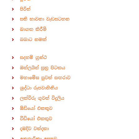
පිරිත්
සති භාවනා වැඩසටහන
බාගත කිරීම්
බබාට නමක්
සදහම් ග්‍රන්ථ
ඔන්ලයින් සූත්‍ර පිටකය
මහාමේඝ පුවත් සඟරාව
ශ්‍රද්ධා රූපවාහිනිය
ලක්විරු ගුවන් විදුලිය
ඕඩියෝ එකතුව
වීඩියෝ එකතුව
දඹදිව වන්දනා
අනගාරිකා අසපුව