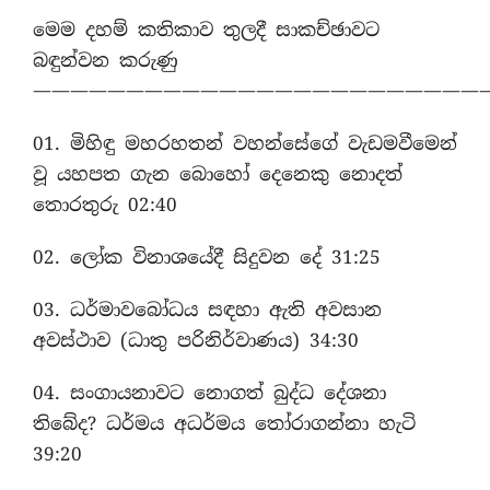
මෙම දහම් කතිකාව තුලදී සාකච්ඡාවට
බඳුන්වන කරුණු
—————————————————————————
01. මිහිඳු මහරහතන් වහන්සේගේ වැඩමවීමෙන්
වූ යහපත ගැන බොහෝ දෙනෙකු නොදත්
තොරතුරු 02:40
02. ලෝක විනාශයේදී සිදුවන දේ 31:25
03. ධර්මාවබෝධය සඳහා ඇති අවසාන
අවස්ථාව (ධාතු පරිනිර්වාණය) 34:30
04. සංගායනාවට නොගත් බුද්ධ දේශනා
තිබේද? ධර්මය අධර්මය තෝරාගන්නා හැටි
39:20