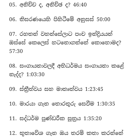
05. අනිච්ච ද, අනිච්ඡ ද? 46:40
06. තිසරණයෙහි පිහිටීමේ අනුසස් 50:00
07. රහතන් වහන්සේලාට පංච ඉන්ද්‍රියයන්
ඔස්සේ කෙලෙස් හටනොගන්නේ කොහොමද?
57:30
08. සංගායනාවලදී අභිධර්මය සංගායනා කළේ
නැද්ද? 1:03:30
09. ස්ත්‍රීත්වය සහ මාතෘත්වය 1:23:45
10. මාරයා ගැන තොරතුරු සෙවීම 1:30:35
11. සද්ධර්ම පුණ්ඩරීක සූත්‍රය 1:35:20
12. භූතාවේශ ගැන ඔය තරම් කතා කරන්නේ