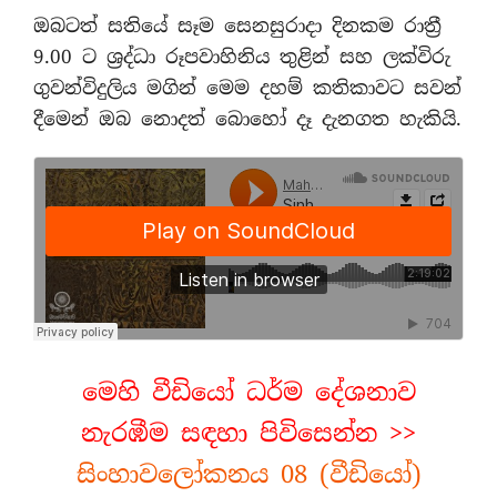
ඔබටත් සතියේ සෑම සෙනසුරාදා දිනකම රාත්‍රී
9.00 ට ශ්‍රද්ධා රූපවාහිනිය තුළින් සහ ලක්විරු
ගුවන්විදුලිය මගින් මෙම දහම් කතිකාවට සවන්
දීමෙන් ඔබ නොදත් බොහෝ දෑ දැනගත හැකියි.
මෙහි වීඩියෝ ධර්ම දේශනාව
නැරඹීම සඳහා පිවිසෙන්න >>
සිංහාවලෝකනය 08 (වීඩියෝ)