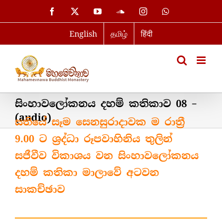
Skip
Facebook
X
YouTube
SoundCloud
Instagram
WhatsApp
to
English
தமிழ்
हिंदी
content
සිංහාවලෝකනය දහම් කතිකාව 08 –
(audio)
සතියේ සෑම සෙනසුරාදාවක ම රාත්‍රී
9.00 ට ශ්‍රද්ධා රූපවාහිනිය තුලින්
සජීවීව විකාශය වන සිංහාවලෝකනය
දහම් කතිකා මාලාවේ අටවන
සාකච්ඡාව