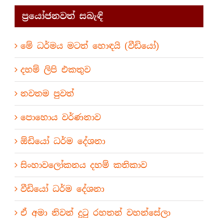
ප්‍රයෝජනවත් සබැඳි
මේ ධර්මය මටත් හොඳයි (වීඩියෝ)
දහම් ලිපි එකතුව
නවතම පුවත්
පොහොය වර්ණනාව
ඕඩියෝ ධර්ම දේශනා
සිංහාවලෝකනය දහම් කතිකාව
වීඩියෝ ධර්ම දේශනා
ඒ අමා නිවන් දුටු රහතන් වහන්සේලා