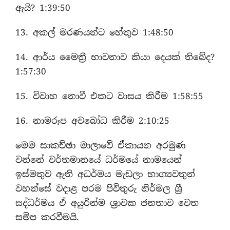
ඇයි? 1:39:50
13. අකල් මරණයන්ට හේතුව 1:48:50
14. ආර්ය මෛත්‍රී භාවනාව කියා දෙයක් තිබේද?
1:57:30
15. විවාහ නොවී එකට වාසය කිරීම 1:58:55
16. නාමරූප අවබෝධ කිරීම 2:10:25
මෙම සාකච්ඡා මාලාවේ ඒකායන අරමුණ
වන්නේ වර්තමානයේ ධර්මයේ නාමයෙන්
ඉස්මතුව ඇති අධර්මය මැඩලා භාග්‍යවතුන්
වහන්සේ වදාළ පරම පිවිතුරු නිර්මල ශ්‍රී
සද්ධර්මය ඒ අයුරින්ම ශ්‍රාවක ජනතාව වෙත
සමිප කරවීමයි.