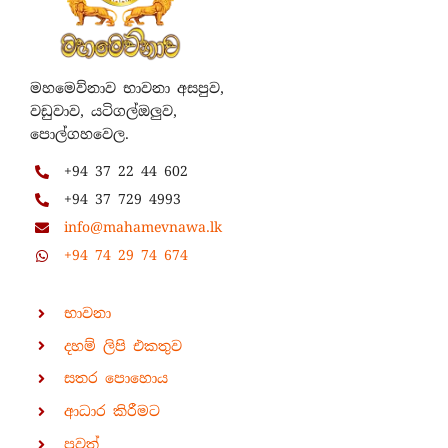
මහමෙව්නාව භාවනා අසපුව,
වඩුවාව, යටිගල්ඔලුව,
පොල්ගහවෙල.
+94 37 22 44 602
+94 37 729 4993
info@mahamevnawa.lk
+94 74 29 74 674
භාවනා
දහම් ලිපි එකතුව
සතර පොහොය
ආධාර කිරීමට
පුවත්