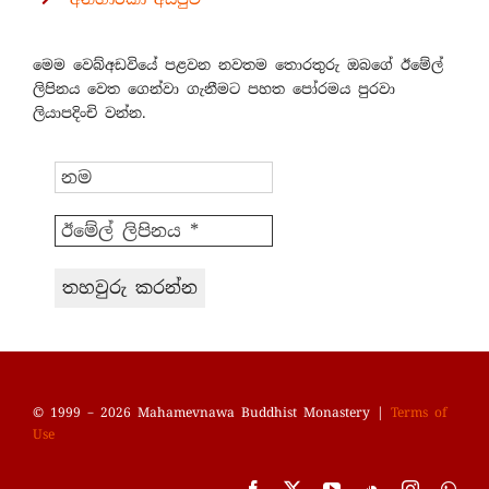
මෙම වෙබ්අඩවියේ පළවන නවතම තොරතුරු ඔබගේ ඊමේල්
ලිපිනය වෙත ගෙන්වා ගැනීමට පහත පෝරමය පුරවා
ලියාපදිංචි වන්න.
© 1999 – 2026 Mahamevnawa Buddhist Monastery |
Terms of
Use