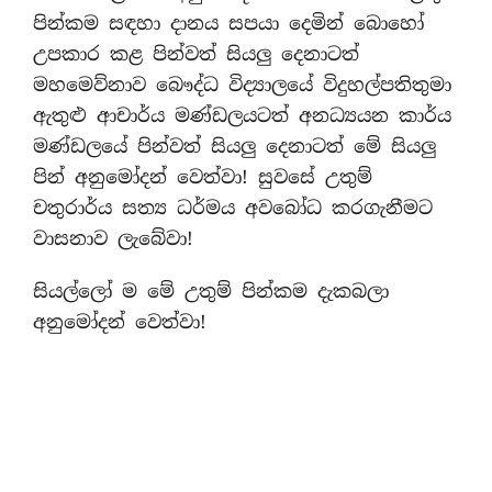
පින්කම සඳහා දානය සපයා දෙමින් බොහෝ
උපකාර කළ පින්වත් සියලු දෙනාටත්
මහමෙව්නාව බෞද්ධ විද්‍යාලයේ විදුහල්පතිතුමා
ඇතුළු ආචාර්ය මණ්ඩලයටත් අනධ්‍යයන කාර්ය
මණ්ඩලයේ පින්වත් සියලු දෙනාටත් මේ සියලු
පින් අනුමෝදන් වෙත්වා! සුවසේ උතුම්
චතුරාර්ය සත්‍ය ධර්මය අවබෝධ කරගැනීමට
වාසනාව ලැබේවා!
සියල්ලෝ ම මේ උතුම් පින්කම දැකබලා
අනුමෝදන් වෙත්වා!