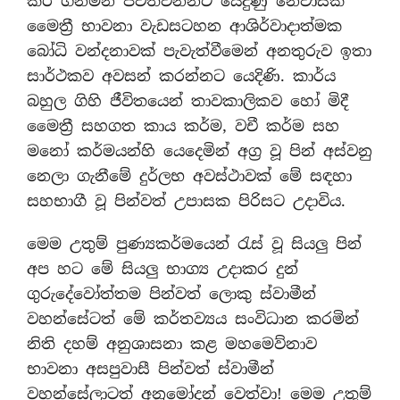
කර ගනිමින් පවත්වන්නට යෙදුණු නේවාසික
මෛත්‍රී භාවනා වැඩසටහන ආශිර්වාදාත්මක
බෝධි වන්දනාවක් පැවැත්වීමෙන් අනතුරුව ඉතා
සාර්ථකව අවසන් කරන්නට යෙදිණි. කාර්ය
බහුල ගිහි ජීවිතයෙන් තාවකාලිකව හෝ මිදී
මෛත්‍රී සහගත කාය කර්ම, වචී කර්ම සහ
මනෝ කර්මයන්හි යෙදෙමින් අග්‍ර වූ පින් අස්වනු
නෙලා ගැනීමේ දුර්ලභ අවස්ථාවක් මේ සඳහා
සහභාගී වූ පින්වත් උපාසක පිරිසට උදාවිය.
මෙම උතුම් පුණ්‍යකර්මයෙන් රැස් වූ සියලු පින්
අප හට මේ සියලු භාග්‍ය උදාකර දුන්
ගුරුදේවෝත්තම පින්වත් ලොකු ස්වාමීන්
වහන්සේටත් මේ කර්තව්‍යය සංවිධාන කරමින්
නිති දහම් අනුශාසනා කළ මහමෙව්නාව
භාවනා අසපුවාසී පින්වත් ස්වාමීන්
වහන්සේලාටත් අනුමෝදන් වෙත්වා! මෙම උතුම්