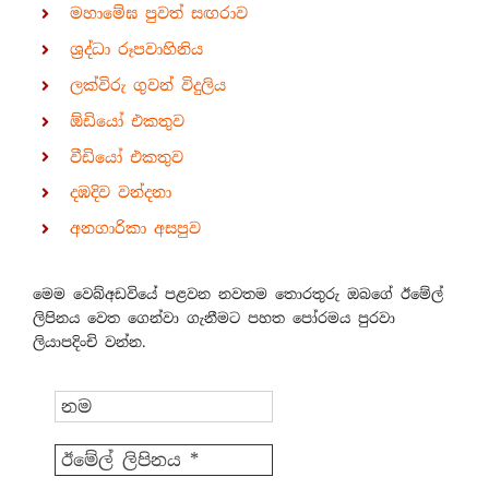
මහාමේඝ පුවත් සඟරාව
ශ්‍රද්ධා රූපවාහිනිය
ලක්විරු ගුවන් විදුලිය
ඕඩියෝ එකතුව
වීඩියෝ එකතුව
දඹදිව වන්දනා
අනගාරිකා අසපුව
මෙම වෙබ්අඩවියේ පළවන නවතම තොරතුරු ඔබගේ ඊමේල්
ලිපිනය වෙත ගෙන්වා ගැනීමට පහත පෝරමය පුරවා
ලියාපදිංචි වන්න.