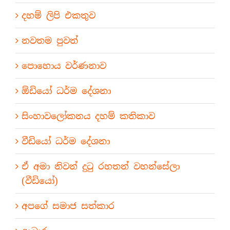
දහම් ලිපි එකතුව
නවතම පුවත්
පොහොය වර්ණනාව
ඕඩියෝ ධර්ම දේශනා
සිංහාවලෝකනය දහම් කතිකාව
වීඩියෝ ධර්ම දේශනා
ඒ අමා නිවන් දුටු රහතන් වහන්සේලා
(වීඩියෝ)
අපගේ සමාජ සත්කාර