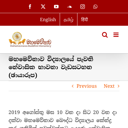
Skip
Facebook
X
YouTube
SoundCloud
Instagram
WhatsApp
to
English
தமிழ்
हिंदी
content
මහමෙව්නාව විද්‍යාලයේ පැවති
නේවාසික භාවනා වැඩසටහන
(ඡායාරූප)
Previous
Next
2019 අගෝස්තු මස 10 වන දා සිට 20 වන දා
දක්වා මහමෙව්නාව බෞද්ධ විද්‍යාලය කේන්ද්‍ර