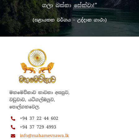
ගලා බස්නා සේක්වා!”
(සළායතන වර්ගය – උද්දාන ගාථා)
මහමෙව්නාව භාවනා අසපුව,
වඩුවාව, යටිගල්ඔලුව,
පොල්ගහවෙල.
+94 37 22 44 602
+94 37 729 4993
info@mahamevnawa.lk