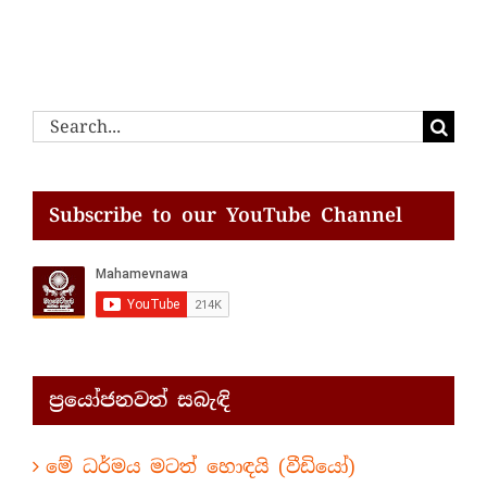
Search
for:
Subscribe to our YouTube Channel
ප්‍රයෝජනවත් සබැඳි
මේ ධර්මය මටත් හොඳයි (වීඩියෝ)