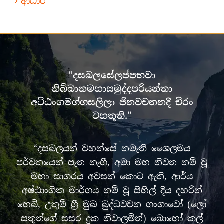
ආධාර
“දසබලසේලප්පභවා
නිබ්බානමහාසමුද්දපරියන්තා
අට්ඨංගමග්ගසලිලා ජිනවචනනදී චිරං
වහතූති.”
“දසබලයන් වහන්සේ නමැති ශෛලමය
පර්වතයෙන් පැන නැගී, අමා මහ නිවන නම් වූ
මහා සාගරය අවසන් කොට ඇති, ආර්ය
අෂ්ඨාංගික මාර්ගය නම් වූ සිහිල් දිය දහරින්
හෙබි, උතුම් ශ්‍රී මුඛ බුද්ධවචන ගංගාවෝ (ලෝ
සතුන්ගේ සසර දුක නිවාලමින්) බොහෝ කල්