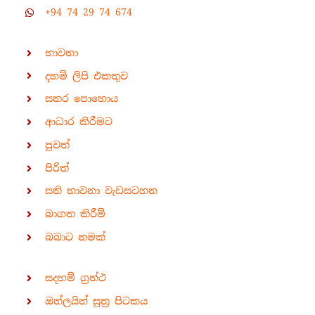
+94 74 29 74 674
භාවනා
දහම් ලිපි එකතුව
සතර පොහොය
ආධාර කිරීමට
පුවත්
පිරිත්
සති භාවනා වැඩසටහන
බාගත කිරීම්
බබාට නමක්
සදහම් ග්‍රන්ථ
ඔන්ලයින් සූත්‍ර පිටකය