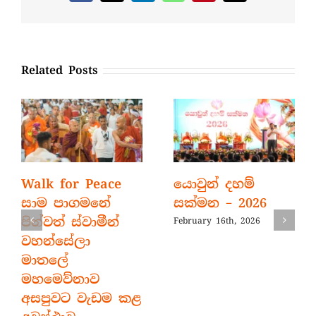
Related Posts
Walk for Peace
යොවුන් දහම්
සාම පාගමනේ
සක්මන – 2026
පින්වත් ස්වාමීන්
February 16th, 2026
වහන්සේලා
මාතලේ
මහමෙව්නාව
අසපුවට වැඩම කළ