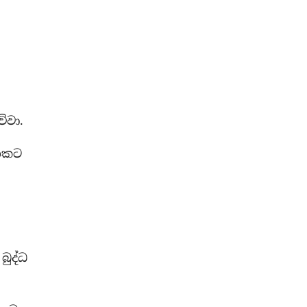
්වා.
යනකට
ුද්ධ