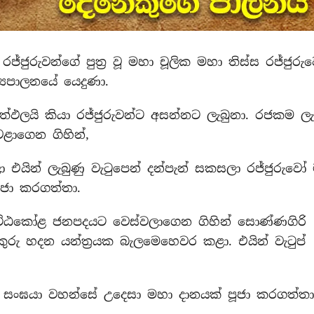
්ජුරුවන්ගේ පුත්‍ර වූ මහා චූලික මහා තිස්ස රජ්ජුරු
්‍යපාලනයේ යෙදුණා.
ත්ඵලයි කියා රජ්ජුරුවන්ට අසන්නට ලැබුනා. රජකම ලැ
වළාගෙන ගිහින්,
එයින් ලැබුණු වැටුපෙන් දන්පැන් සකසලා රජ්ජුරුවෝ
ූජා කරගත්තා.
ට්ඨකෝළ ජනපදයට වෙස්වලාගෙන ගිහින් සොණ්ණගිරි
ුරු හදන යන්ත්‍රයක බැලමෙහෙවර කළා. එයින් වැටුප්
ු සංඝයා වහන්සේ උදෙසා මහා දානයක් පූජා කරගත්තා