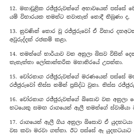
12. මහාචූළික රජ්ජුරුවන්ගේ අභාවයෙන් පස්ස
යම් විහාරයක තමන්ට නවාතැන් නොදී තිබුණා ද,
13. නුවණින් තොර වූ රජ්ජුරුවෝ ඒ විහාර දහඅට
අවුරුද්දක් රජකම් කළා.
14. තමන්ගේ භාර්යාව වන අනුලා බිසව විසින් 
තැනැත්තා ලෝකාන්තරික මහානිරයේ උපන්නා.
15. චෝරනාග රජ්ජුරුවන්ගේ මරණයෙන් පස්සේ මහාච
රජ්ජුරුවෝ තිස්ස නමින් ප්‍රසිද්ධ වුනා. තිස්ස රජ්
16. චෝරනාග රජ්ජුරුවන්ගේ බිසොව වන අනුලා දේ
භටයෙකු සමඟ රාගයෙන් ඇලී තමන්ගේ ස්වාමියා 
17. රාගයෙන් ඇලී ගිය අනුලා බිසොව ඒ යුදභටයා
වස කවා මරවා ගත්තා. ඊට පස්සේ ඈ යුදභටයාට රාජ