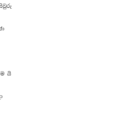
ිවුරු
ජා
ම යි
ා