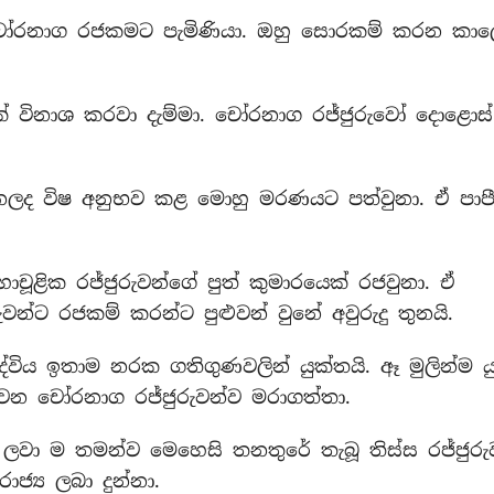
ේ චෝරනාග රජකමට පැමිණියා. ඔහු සොරකම් කරන කාල
ක් විනාශ කරවා දැම්මා. චෝරනාග රජ්ජුරුවෝ දොළොස්
දෙනලද විෂ අනුභව කළ මොහු මරණයට පත්වුනා. ඒ පාප
ූළික රජ්ජුරුවන්ගේ පුත් කුමාරයෙක් රජවුනා. ඒ
ජුරුවන්ට රජකම් කරන්ට පුළුවන් වුනේ අවුරුදු තුනයි.
විය ඉතාම නරක ගතිගුණවලින් යුක්තයි. ඈ මුලින්ම ය
වන චෝරනාග රජ්ජුරුවන්ව මරාගත්තා.
 ලවා ම තමන්ව මෙහෙසි තනතුරේ තැබූ තිස්ස රජ්ජුරු
්‍ය ලබා දුන්නා.