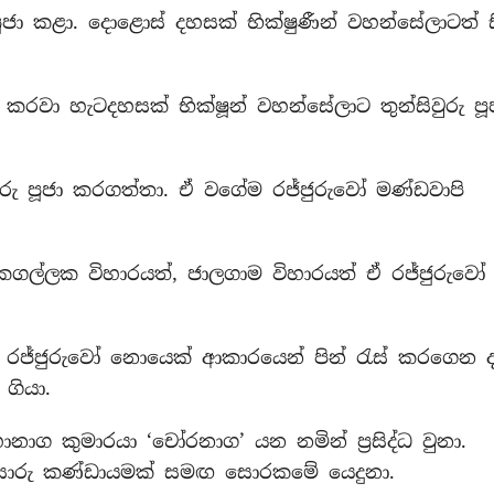
 පූජා කළා. දොළොස් දහසක් භික්ෂුණීන් වහන්සේලාටත් ස
කරවා හැටදහසක් භික්ෂූන් වහන්සේලාට තුන්සිවුරු පූ
ිවුරු පූජා කරගත්තා. ඒ වගේම රජ්ජුරුවෝ මණ්ඩවාපි
කගල්ලක විහාරයත්, ජාලගාම විහාරයත් ඒ රජ්ජුරුවෝ 
ස්ස රජ්ජුරුවෝ නොයෙක් ආකාරයෙන් පින් රැස් කරගෙන ද
ගියා.
නාග කුමාරයා ‘චෝරනාග’ යන නමින් ප්‍රසිද්ධ වුනා.
සොරු කණ්ඩායමක් සමඟ සොරකමේ යෙදුනා.