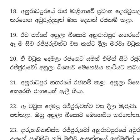
18. අනුරාධපුරයේ රාජ මාළිගාවේ ප්‍රධාන දොරටුප
කරගෙන අවුරුද්දකුත් මාස දෙකක් රජකම් කළා.
19. ඊට පස්සේ අනුලා බිසොව අනුරාධපුර නගරයේ 
ඈ ම සිව රජ්ජුරුවන්ට වස කන්ට දීලා මරවා වට
20. ඒ වටුක දෙමළා රජගෙට යමින් එමින් සිටි රජු
රජ්ජුරුවෝ අනුලා බිසොව මෙහෙසිය හැටියට තබාග
21. අනුරාධපුර නගරයේ රජකම් කළා. අනුලා බිසො
කෙරෙහි රාගයෙන් ඇලී ගියා.
22. ඈ වටුක දෙමළ රජ්ජුරුවන්ට වස දීලා මැරුව
පත්කළා. ඔහු අනුලා බිසොව මෙහෙසිය කරගත්තා
23. දාරුභතිකතිස්ස රජ්ජුරුවෝ අනුරාධපුරයේ අවු
උයනේ පංචම්බ නම් මළුව ආසන්නයේ ඉක්මනින් 