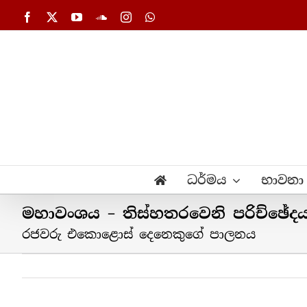
Skip
Facebook
X
YouTube
SoundCloud
Instagram
WhatsApp
to
content
ධර්මය
භාවනා
මහාවංශය – තිස්හතරවෙනි පරිච්ඡේද
රජවරු එකොළොස් දෙනෙකුගේ පාලනය