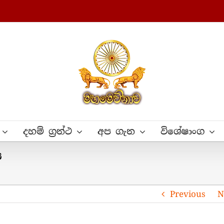
දහම් ග්‍රන්ථ
අප ගැන
විශේෂාංග
ය
Previous
N