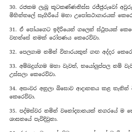
30. රජකම ලැබූ කූටකණ්ණතිස්ස රජ්ජුරුවෝ අවුරුද
මිහින්තලේ සෑගිරියේ මහා උපෝසථාගාරයක් කෙරෙව
31. ඒ පෝයගෙට ඉදිරියෙන් ගලෙන් ස්ථූපයක් කෙර
වහන්සේ නමක් රෝපණය කෙරෙව්වා.
32. පෙලගාම නමින් විහාරයකුත් ගඟ අද්දර කෙ
33. අම්බදුග්ගම මහා වැවත්, භයෝලුප්පල නම් වැව
උස්සලා කෙරෙව්වා.
34. අසංවර අනුලා බිසොව ආදාහනය කළ තැනින්
කෙරෙව්වා.
35. පද්මස්වර නමින් වනෝද්‍යානයක් නගරයේ ම ක
ශාසනයේ පැවිදිවුනා.