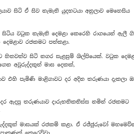
ාලයාව සිටි ඒ සිව නැමැති යුදභටයා අනුලාව මෙහෙසිය
සිටිය වටුක නැමැති දෙමළා කෙරෙහි රාගයෙන් ඇලී ගි
ුක දෙමළාව රජකමට පත්කළා.
ට හිතවත්ව සිටි නගර සැළසුම් ශිල්පියෙක්. වටුක දෙම
ෙන අවුරුද්දකුත් මාස දෙකක්,
ව එහි පැමිණි මාළිගාවට දර අදින තරුණයා දැකලා ඔ
ා. දර ඇදපු තරුණයාව දාරුභතිකතිස්ස නමින් රජකමට
.
රුද්දකුත් මාසයක් රජකම් කළා. ඒ රජ්ජුරුවෝ මහමෙව්
පොකුණක් කෙරෙව්වා.