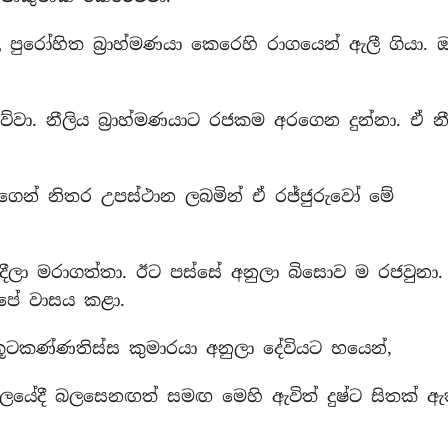
 පුරෝහිත බ්‍රාහ්මණයා කෙරෙහි රාගයෙන් ඇලී ගියා. 
ව්වා. නීලිය බ්‍රාහ්මණයාට රජකම අරගෙන දුන්නා. ඒ නී
ෙන් නිතර උපස්ථාන ලබමින් ඒ රජ්ජුරුවෝ මේ
ස දීලා මරාගත්තා. ඊට පස්සේ අනුලා බිසොව ම රජවුනා.
ාපේ වාසය කළා.
න කූටකණ්ණතිස්ස කුමාරයා අනුලා දේවියට භයෙන්,
සු කාලයේදී බලසෙනඟත් සමඟ මෙහි ඇවිත් දුෂ්ට සිතක් ඇ