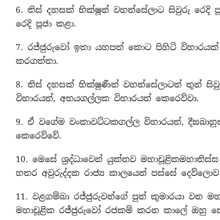
6. තිස් දහසක් භික්ෂූන් වහන්සේලාට සිවුරු රෙදි
රෙදි පූජා කළා.
7. රජ්ජුරුවෝ ඉතා යහපත් කොට පිහිටි විහාරයක් 
කරගත්තා.
8. තිස් දහසක් භික්ෂුණීන් වහන්සේලාටත් තුන් ස
විහාරයත්, අභයගල්ලක විහාරයත් කෙරෙව්වා.
9. ඒ වගේම වංකාවට්ටකගල්ල විහාරයත්, දීඝබාහු
කෙරෙව්වේ.
10. මෙසේ ශ්‍රද්ධාවෙන් යුක්තව මහාචූළිකමහාති
හතර අවුරුද්දක රාජ්‍ය කාලයෙන් පස්සේ දෙව්ලොව 
11. වළගම්බා රජ්ජුරුවන්ගේ පුත් කුමාරයා වන මහා
මහාචූළික රජ්ජුරුවෝ රජකම් කරන කාලේ ඔහු 