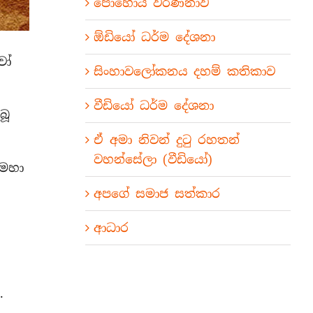
පොහොය වර්ණනාව
ඕඩියෝ ධර්ම දේශනා
වෝ
සිංහාවලෝකනය දහම් කතිකාව
වීඩියෝ ධර්ම දේශනා
බූ
ඒ අමා නිවන් දුටු රහතන්
වහන්සේලා (වීඩියෝ)
 මහා
අපගේ සමාජ සත්කාර
ආධාර
.