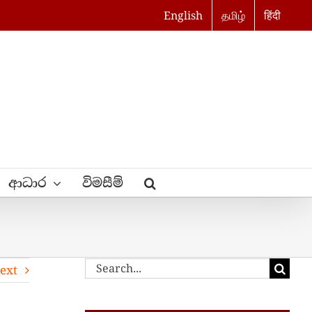
English
தமிழ்
हिंदी
ආධාර
විමසීම්
Search
ext
for: