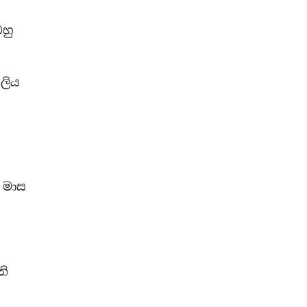
ඔහු
ලිය
 මාස
ති