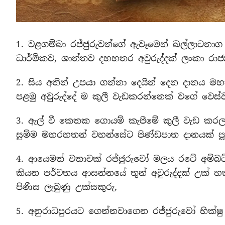
1. වළගම්බා රජ්ජුරුවන්ගේ ඇවෑමෙන් ඛල්ලාටනාග රජ
ධාර්මිකව, ශාන්තව දහහතර අවුරුද්දක් ලංකා රාජ
2. සිය අතින් උපයා ගන්නා දෙයින් දෙන දානය මහ
පළමු අවුරුද්දේ ම කුලී වැඩකරන්නෙක් වගේ වෙස්
3. ඇල් වී කෙතක ගොයම් කැපීමේ කුලී වැඩ කරලා 
සුම්ම මහරහතන් වහන්සේට පිණ්ඩපාත දානයක් ප
4. ආයෙමත් වතාවක් රජ්ජුරුවෝ මලය රටේ අම්බ
කියන පර්වතය ආසන්නයේ තුන් අවුරුද්දක් උක් හක
පිණිස ලැබුණු උක්සකුරු,
5. අනුරාධපුරයට ගෙන්නවාගෙන රජ්ජුරුවෝ භික්ෂ