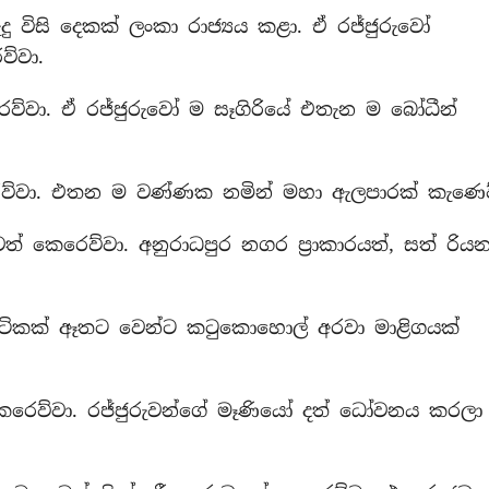
ු විසි දෙකක් ලංකා රාජ්‍යය කළා. ඒ රජ්ජුරුවෝ
්වා.
ෙව්වා. ඒ රජ්ජුරුවෝ ම සෑගිරියේ එතැන ම බෝධීන්
රෙව්වා. එතන ම වණ්ණක නමින් මහා ඇලපාරක් කැණෙව
ත් කෙරෙව්වා. අනුරාධපුර නගර ප්‍රාකාරයත්, සත් රි
 ටිකක් ඈතට වෙන්ට කටුකොහොල් අරවා මාළිගයක්
ෙරෙව්වා. රජ්ජුරුවන්ගේ මෑණියෝ දත් ධෝවනය කරලා බ