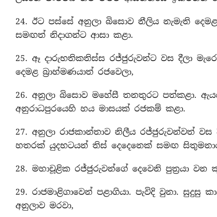
24. ඊට පස්සේ අනුලා බිසොව නීලිය නැමැති දෙමළ
සමඟත් නිදාගන්ට ආසා කළා.
25. ඈ දාරුභතිකතිස්ස රජ්ජුරුවන්ට වස දීලා මැරෙ
දෙමළ බ්‍රාහ්මණයාත් රජවෙලා,
26. අනුලා බිසොව මහේසී තනතුරට පත්කළා. ඇයග
අනුරාධපුරයෙහි හය මාසයක් රජකම් කළා.
27. අනුලා රාජකාන්තාව නිලීය රජ්ජුරුවන්වත් ව
හතරක් යුදභටයන් තිස් දෙදෙනෙක් සමඟ සිතුමන
28. මහාචූළික රජ්ජුරුවන්ගේ දෙවෙනි පුත්‍රයා ව
29. රාජමාළිගාවෙන් පළාගියා. පැවිදි වුනා. සුදු
අනුලාව මරවා,