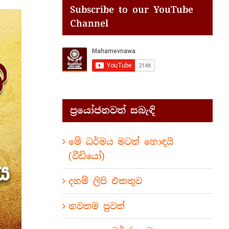
Subscribe to our YouTube
Channel
ප්‍රයෝජනවත් සබැඳි
මේ ධර්මය මටත් හොඳයි
(වීඩියෝ)
දහම් ලිපි එකතුව
නවතම පුවත්