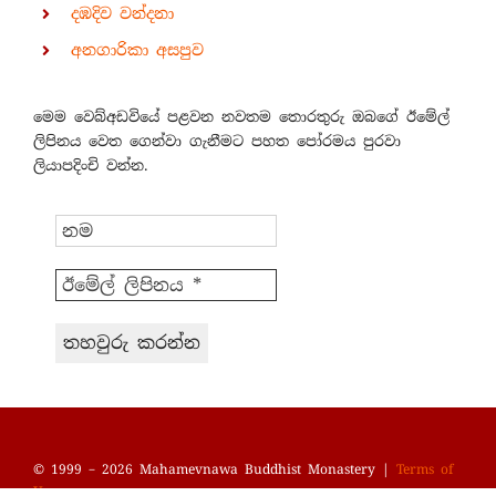
දඹදිව වන්දනා
අනගාරිකා අසපුව
මෙම වෙබ්අඩවියේ පළවන නවතම තොරතුරු ඔබගේ ඊමේල්
ලිපිනය වෙත ගෙන්වා ගැනීමට පහත පෝරමය පුරවා
ලියාපදිංචි වන්න.
© 1999 – 2026 Mahamevnawa Buddhist Monastery |
Terms of
Use