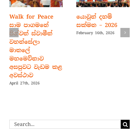
Walk for Peace
යොවුන් දහම්
සාම පාගමනේ
සක්මන – 2026
පින්වත් ස්වාමීන්
February 16th, 2026
වහන්සේලා
මාතලේ
මහමෙව්නාව
අසපුවට වැඩම කළ
අවස්ථාව
April 27th, 2026
Search
for: