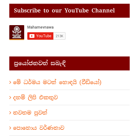
Subscribe to our YouTube Channel
ප්‍රයෝජනවත් සබැඳි
මේ ධර්මය මටත් හොඳයි (වීඩියෝ)
දහම් ලිපි එකතුව
නවතම පුවත්
පොහොය වර්ණනාව