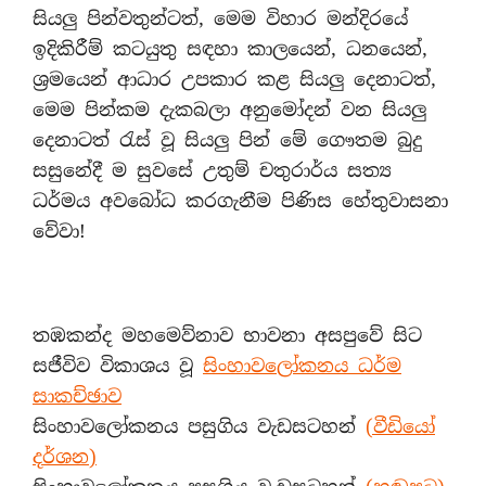
සියලු පින්වතුන්ටත්, මෙම විහාර මන්දිරයේ
ඉදිකිරීම් කටයුතු සඳහා කාලයෙන්, ධනයෙන්,
ශ්‍රමයෙන් ආධාර උපකාර කළ සියලු දෙනාටත්,
මෙම පින්කම දැකබලා අනුමෝදන් වන සියලු
දෙනාටත් රැස් වූ සියලු පින් මේ ගෞතම බුදු
සසුනේදී ම සුවසේ උතුම් චතුරාර්ය සත්‍ය
ධර්මය අවබෝධ කරගැනීම පිණිස හේතුවාසනා
වේවා!
තඹකන්ද මහමෙව්නාව භාවනා අසපුවේ සිට
සජීවිව විකාශය වූ
සිංහාවලෝකනය ධර්ම
සාකච්ඡාව
සිංහාවලෝකනය පසුගිය වැඩසටහන්
(වීඩියෝ
දර්ශන)