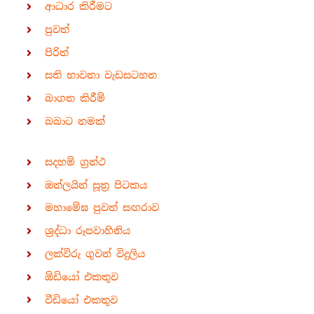
ආධාර කිරීමට
පුවත්
පිරිත්
සති භාවනා වැඩසටහන
බාගත කිරීම්
බබාට නමක්
සදහම් ග්‍රන්ථ
ඔන්ලයින් සූත්‍ර පිටකය
මහාමේඝ පුවත් සඟරාව
ශ්‍රද්ධා රූපවාහිනිය
ලක්විරු ගුවන් විදුලිය
ඕඩියෝ එකතුව
වීඩියෝ එකතුව