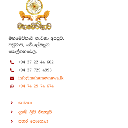
මහමෙව්නාව භාවනා අසපුව,
වඩුවාව, යටිගල්ඔලුව,
පොල්ගහවෙල.
+94 37 22 44 602
+94 37 729 4993
info@mahamevnawa.lk
+94 74 29 74 674
භාවනා
දහම් ලිපි එකතුව
සතර පොහොය