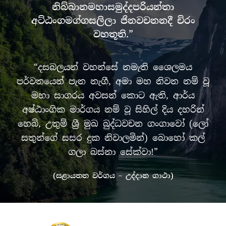
නිබ්බානමහාසමුද්දපරියන්තා
අට්ඨංගමග්ගසලිලා ජිනවචනනදී චිරං
වහතූති.”
“දසබලයන් වහන්සේ නමැති ශෛලමය
පර්වතයෙන් පැන නැගී, අමා මහ නිවන නම් වූ
මහා සාගරය අවසන් කොට ඇති, ආර්ය
අෂ්ඨාංගික මාර්ගය නම් වූ සිහිල් දිය දහරින්
හෙබි, උතුම් ශ්‍රී මුඛ බුද්ධවචන ගංගාවෝ (ලෝ
සතුන්ගේ සසර දුක නිවාලමින්) බොහෝ කල්
ගලා බස්නා සේක්වා!”
(සළායතන වර්ගය – උද්දාන ගාථා)