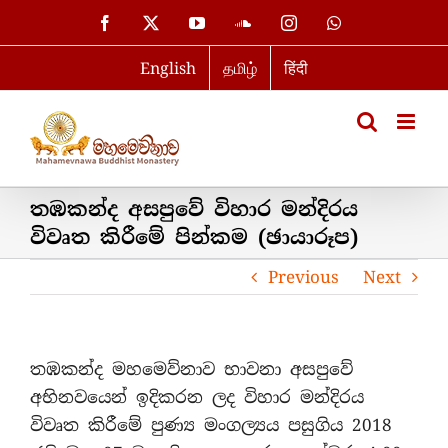
Skip
Facebook
X
YouTube
SoundCloud
Instagram
WhatsApp
to
English
தமிழ்
हिंदी
content
තඹකන්ද අසපුවේ විහාර මන්දිරය
විවෘත කිරීමේ පින්කම (ඡායාරූප)
Previous
Next
තඹකන්ද මහමෙව්නාව භාවනා අසපුවේ
අභිනවයෙන් ඉදිකරන ලද විහාර මන්දිරය
විවෘත කිරීමේ පුණ්‍ය මංගල්‍යය පසුගිය 2018