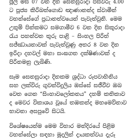
ජූලි මස 07 වන දින සෙනසුරාදා පස්වරු 4.00
ට පූජ්‍ය කිරිබත්ගොඩ ඤාණානන්ද ස්වාමීන්
වහන්සේගේ ප්‍රධානත්වයෙන් පැවැත්වුනි. මෙම
උතුම් පින්කමට සමගාමීව 6 වන දින සිකුරාදා
රැය පහන්වන තුරු පාළි – සිංහල පිරිත්
සජ්ඣායනාවක් පැවැත්වුණු අතර 8 වන දින
ඉරිදා දහවල් මහා සංඝගත දක්ෂිණාවක් ද
පිරිනමනු ලැබිණි.
සෑම සෙනසුරාදා දිනකම ශ්‍රද්ධා රූපවාහිනිය
සහ ලක්විරු ගුවන්විදුලිය ඔස්සේ සජීවීව ඔබ
වෙත ගෙන “සිංහාවලෝකනය” දහම් කතිකාව
ද මෙවර විකාශය වූයේ තඹකන්ද මහමෙව්නාව
භාවනා අසපුවේ සිටයි.
විශේෂයෙන්ම මෙම විහාර මන්දිරයේ පිළිම
වහන්සේලා සඳහා මුදලින් දායකත්වය දැරූ