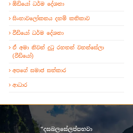
ඕඩියෝ ධර්ම දේශනා
සිංහාවලෝකනය දහම් කතිකාව
වීඩියෝ ධර්ම දේශනා
ඒ අමා නිවන් දුටු රහතන් වහන්සේලා
(වීඩියෝ)
අපගේ සමාජ සත්කාර
ආධාර
“දසබලසේලප්පභවා