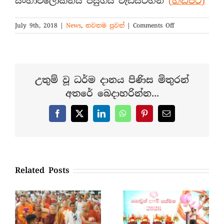
සිංහාවලෝකනය පසුගිය වැඩසටහන්
(හඬපට)
on
July 9th, 2018
|
News
,
නවතම පුවත්
|
Comments Off
තඹකන්ද
අසපුවේ
විහාර
මන්දිරය
විවෘත
උතුම් වූ ධර්ම දානය පිණිස මිතුරන්
කිරීමේ
අතරේ බෙදාහරින්න...
පින්කම
(ඡායාරූප)
Facebook
X
LinkedIn
WhatsApp
Pinterest
Email
Related Posts