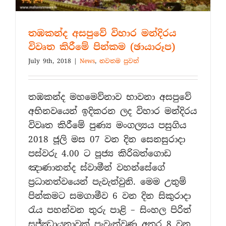
තඹකන්ද අසපුවේ විහාර මන්දිරය
විවෘත කිරීමේ පින්කම (ඡායාරූප)
July 9th, 2018
|
News
,
නවතම පුවත්
තඹකන්ද මහමෙව්නාව භාවනා අසපුවේ
අභිනවයෙන් ඉදිකරන ලද විහාර මන්දිරය
විවෘත කිරීමේ පුණ්‍ය මංගල්‍යය පසුගිය
2018 ජූලි මස 07 වන දින සෙනසුරාදා
පස්වරු 4.00 ට පූජ්‍ය කිරිබත්ගොඩ
ඤාණානන්ද ස්වාමීන් වහන්සේගේ
ප්‍රධානත්වයෙන් පැවැත්වුනි. මෙම උතුම්
පින්කමට සමගාමීව 6 වන දින සිකුරාදා
රැය පහන්වන තුරු පාළි – සිංහල පිරිත්
සජ්ඣායනාවක් පැවැත්වුණු අතර 8 වන