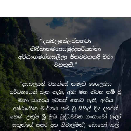
“දසබලසේලප්පභවා
නිබ්බානමහාසමුද්දපරියන්තා
අට්ඨංගමග්ගසලිලා ජිනවචනනදී චිරං
වහතූති.”
“දසබලයන් වහන්සේ නමැති ශෛලමය
පර්වතයෙන් පැන නැගී, අමා මහ නිවන නම් වූ
මහා සාගරය අවසන් කොට ඇති, ආර්ය
අෂ්ඨාංගික මාර්ගය නම් වූ සිහිල් දිය දහරින්
හෙබි, උතුම් ශ්‍රී මුඛ බුද්ධවචන ගංගාවෝ (ලෝ
සතුන්ගේ සසර දුක නිවාලමින්) බොහෝ කල්