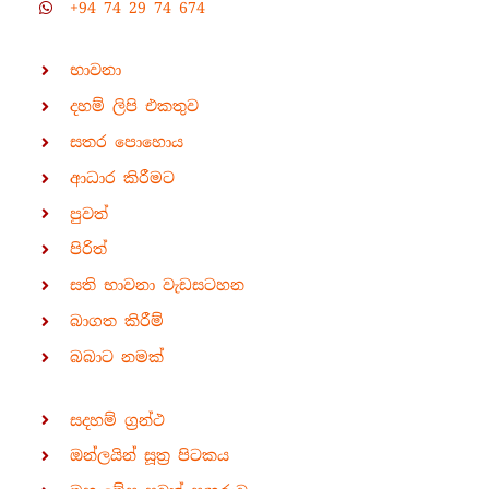
+94 74 29 74 674
භාවනා
දහම් ලිපි එකතුව
සතර පොහොය
ආධාර කිරීමට
පුවත්
පිරිත්
සති භාවනා වැඩසටහන
බාගත කිරීම්
බබාට නමක්
සදහම් ග්‍රන්ථ
ඔන්ලයින් සූත්‍ර පිටකය