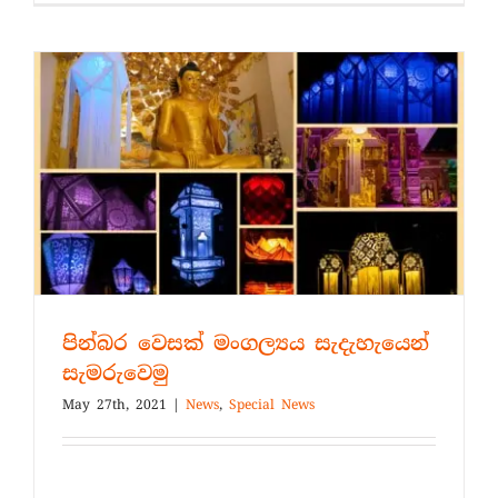
පින්බර වෙසක් මංගල්‍යය සැදැහැයෙන්
සැමරුවෙමු
May 27th, 2021
|
News
,
Special News