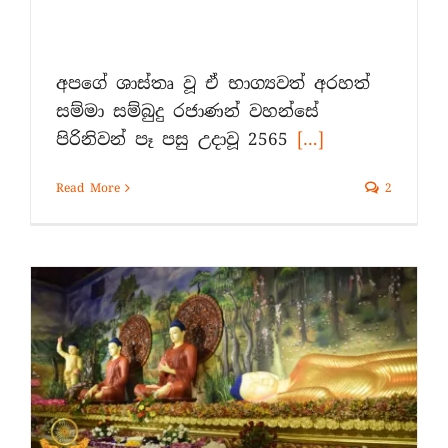
අපගේ ශාස්තෘ වූ ඒ භාග්‍යවත් අරහත්
සම්මා සම්බුදු රජාණන් වහන්සේ
පිරිනිවන් පෑ පසු උදාවූ 2565
[…]
Read More
2