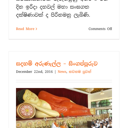
දින ඉරිදා දහවල් මහා සංඝගත
දක්ෂිණාවක් ද පිරිනමනු ලැබිණි.
on
Read More
Comments Off
තඹකන්ද
අසපුවේ
විහාර
මන්දිරය
විවෘත
සදහම් අරුණැල්ල – සිංගප්පූරුව
කිරීමේ
පින්කම
December 22nd, 2016
|
News
,
නවතම පුවත්
(ඡායාරූප