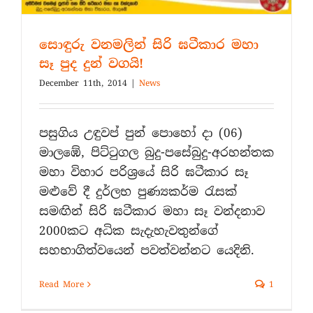
සොඳුරු වනමලින් සිරි ඝටීකාර මහා
සෑ පුද දුන් වගයි!
December 11th, 2014
|
News
පසුගිය උඳුවප් පුන් පොහෝ දා (06)
මාලඹේ, පිට්ටුගල බුදු-පසේබුදු-අරහන්තක
මහා විහාර පරිශ්‍රයේ සිරි ඝටීකාර සෑ
මළුවේ දී දුර්ලභ පුණ්‍යකර්ම රැසක්
සමඟින් සිරි ඝටීකාර මහා සෑ වන්දනාව
2000කට අධික සැදැහැවතුන්ගේ
සහභාගිත්වයෙන් පවත්වන්නට යෙදිනි.
Read More
1