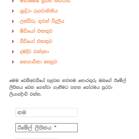
මහාමේඝ පුවත් සඟරාව
ශ්‍රද්ධා රූපවාහිනිය
ලක්විරු ගුවන් විදුලිය
ඕඩියෝ එකතුව
වීඩියෝ එකතුව
දඹදිව වන්දනා
අනගාරිකා අසපුව
මෙම වෙබ්අඩවියේ පළවන නවතම තොරතුරු ඔබගේ ඊමේල්
ලිපිනය වෙත ගෙන්වා ගැනීමට පහත පෝරමය පුරවා
ලියාපදිංචි වන්න.