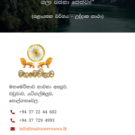
ගලා බස්නා සේක්වා!”
(සළායතන වර්ගය – උද්දාන ගාථා)
මහමෙව්නාව භාවනා අසපුව,
වඩුවාව, යටිගල්ඔලුව,
පොල්ගහවෙල.
+94 37 22 44 602
+94 37 729 4993
info@mahamevnawa.lk