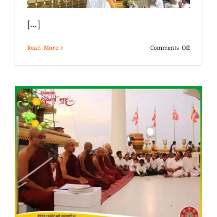
[…]
on
Read More
Comments Off
සදහම්
අරුණැල්
–
සිංගප්පූර