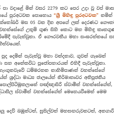
න් පා වදාළේ මින් වසර 2279 කට පෙර උදා වූ වප් මා
 මාසයේ පුරඅටවක පොහොය
“ශ්‍රී මිහිඳු පුරඅටවක”
නමින්
නු ඔක්තෝබර් මස 05 වන දින අපගේ ලක් දෙරණට ගෞ
න් වහන්සේගේ උතුම් ගුණ සිහි කොට මහ මිහිඳු කෘතගු
පුදබිමේදී පැවැත්වුනා. ඒ ගෞරවනීය මහා සංඝරත්නයේ 
ීත්වයෙන්.
ුද දෙමින් පැවැත්වූ මහා වන්දනාව, ගුවන් ගැබෙන්
ූජා සහ අනේකවිධ පූජෝපහාරයන් එහිදී පැවැත්වුනා.
වාහැංගුනවැවේ ධම්මරතන නාහිමිපාණන් වහන්සේගේ
 ශ්‍රද්ධා මාධ්‍ය ජාලයේත් නිර්මාතෘවර අතිපූජනීය
ොල්පිටිමූකලානේ පඤ්ඤාසිරි ස්වාමීන් වහන්සේගේත්,
ද්ධාසීල ස්වාමීන් වහන්සේගේත් මෙහෙයවීමෙන් මෙම
යලු දෙව් බඹුන්ටත්, සුසිල්වත් මහසඟරුවනටත්, අනගාර