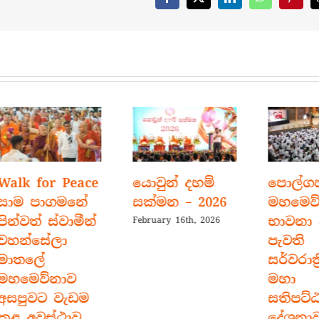
Facebook
X
LinkedIn
WhatsApp
Pinter
k for Peace
යොවුන් දහම්
පොල්ගහව
ම පාගමනේ
සක්මන – 2026
මහමෙව්නා
වත් ස්වාමීන්
භාවනා අස
February 16th, 2026
න්සේලා
පැවති
තලේ
සර්වරාත්‍රික
මෙව්නාව
මහා
ුවට වැඩම
සතිපට්ඨාන
අවස්ථාව
දේශනාව 🪷