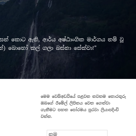
් කොට ඇති, ආර්ය අෂ්ඨාංගික මාර්ගය නම් වූ
ලමින්) බොහෝ කල් ගලා බස්නා සේක්වා!”
මෙම වෙබ්අඩවියේ පළවන නවතම තොරතුරු
ඔබගේ ඊමේල් ලිපිනය වෙත ගෙන්වා
ගැනීමට පහත පෝරමය පුරවා ලියාපදිංචි
වන්න.