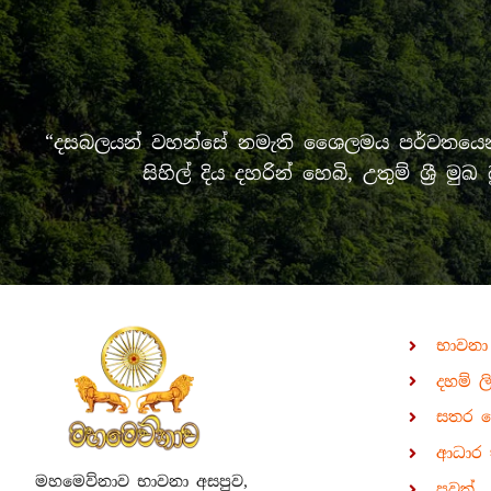
“දසබලයන් වහන්සේ නමැති ශෛලමය පර්වතයෙන් 
සිහිල් දිය දහරින් හෙබි, උතුම් ශ්‍
භාවනා
දහම් ල
සතර 
ආධාර 
මහමෙව්නාව භාවනා අසපුව,
පුවත්