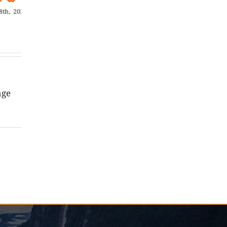
2025
age