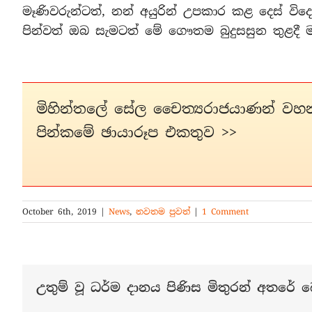
මෑණිවරුන්ටත්, නන් අයුරින් උපකාර කළ දෙස් විද
පින්වත් ඔබ සැමටත් මේ ගෞතම බුදුසසුන තුළදී 
මිහින්තලේ සේල චෛත්‍යරාජයාණන් වහ
පින්කමේ ඡායාරූප එකතුව >>
October 6th, 2019
|
News
,
නවතම පුවත්
|
1 Comment
උතුම් වූ ධර්ම දානය පිණිස මිතුරන් අතරේ බෙ