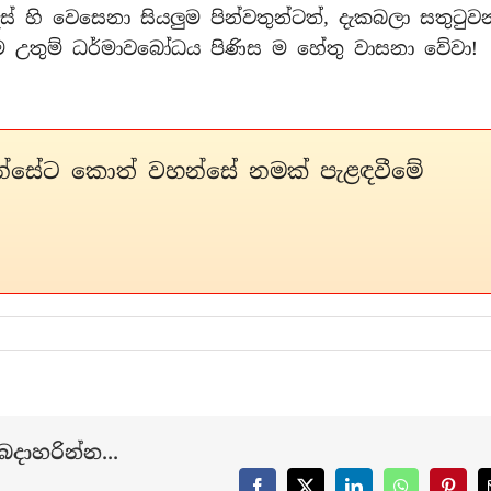
ෙස් හි වෙසෙනා සියලුම පින්වතුන්ටත්, දැකබලා සතුටුව
ම උතුම් ධර්මාවබෝධය පිණිස ම හේතු වාසනා වේවා!
න්සේට කොත් වහන්සේ නමක් පැළඳවීමේ
දාහරින්න...