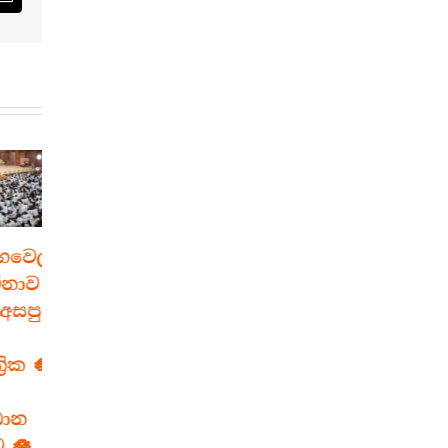
est
Email
ෙල
මහමෙව්නාවේ
“ශ්‍රී
ව
වෙසක් අසිරිය –
අඤ්ඤාකොණ්ඩඤ්
පුවේ
ශ්‍රී බුද්ධ වර්ෂ
මහාසෑයේ”
2570
මංගල ශිලා
 🪷
ප්‍රතිෂ්ඨාපන
June 4th, 2026
පුණ්‍ය මංගල්‍යය
April 27th, 2026