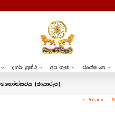
දහම් ග්‍රන්ථ
අප ගැන
විශේෂාංග
්‍ය මහෝත්සවය (ඡායාරූප)
Previous
N