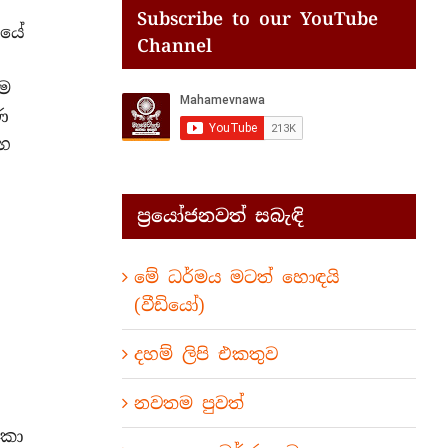
Subscribe to our YouTube
සයේ
Channel
තම
ණ
සහ
ප්‍රයෝජනවත් සබැඳි
මේ ධර්මය මටත් හොඳයි
(වීඩියෝ)
දහම් ලිපි එකතුව
නවතම පුවත්
ිකා