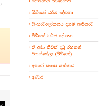
පොහොය වර්ණනාව
න
ඕඩියෝ ධර්ම දේශනා
සිංහාවලෝකනය දහම් කතිකාව
වීඩියෝ ධර්ම දේශනා
ඒ අමා නිවන් දුටු රහතන්
වහන්සේලා (වීඩියෝ)
අපගේ සමාජ සත්කාර
ආධාර