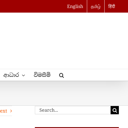
English
தமிழ்
हिंदी
ආධාර
විමසීම්
Search
ext
for: