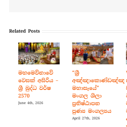
Related Posts
මහමෙව්නාවේ
“ශ්‍රී
Wal
වෙසක් අසිරිය –
අඤ්ඤාකොණ්ඩඤ්ඤ
සා
ශ්‍රී බුද්ධ වර්ෂ
මහාසෑයේ”
පින්
2570
මංගල ශිලා
වහ
ප්‍රතිෂ්ඨාපන
මා
June 4th, 2026
පුණ්‍ය මංගල්‍යය
මහ
අසප
April 27th, 2026
කළ 