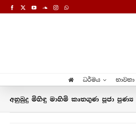
Skip
Facebook
X
YouTube
SoundCloud
Instagram
WhatsApp
to
content
ධර්මය
භාවනා
අනුබුදු මිහිඳු මාහිමි කෘතගුණ පූජා පුණ