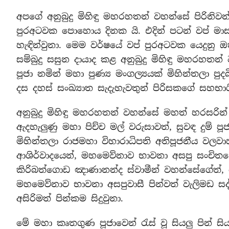
අපගේ අනුබුදු මිහිඳු මහරහතන් වහන්සේ පිරිනිව
පුරඅටවක පොහොය දිනක යි. එදින් පටන් වප්
හැඳින්වුනා. මෙම වර්ෂයේ වප් පුරඅටවක යෙදු
සම්බුදු සසුන දායාද කළ අනුබුදු මිහිඳු මහරහත
පූජා නමින් මහා පුණ්‍ය මංගල්‍යයක් මිහින්තලා 
දස දහස් සංඛ්‍යාත සැදැහැවතුන් පිරිසකගේ සහභාග
අනුබුදු මිහිඳු මහරහතන් වහන්සේ මහත් හරසරින් ප
ඇදහැලුණු මහා පිච්ච මල් වරුසාවත්, සුවඳ දුම් ප
මිහින්තලා රාජමහා විහාරාධිපති අතිපූජනීය වල
ආශිර්වාදයෙන්, මහමෙව්නාව භාවනා අසපු සංචිතයේත්
කිරිබත්ගොඩ ඤාණානන්ද ස්වාමීන් වහන්සේගේත්, ප
මහමෙව්නාව භාවනා අසපුවාසී පින්වත් වැලිමඩ ස
අසිරිමත් පින්කම සිදුවුනා.
මේ මහා කෘතගුණ පූජාවෙන් රැස් වූ සියලු පින් සි