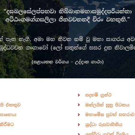
“දසබලසේලප්පභවා නිබ්බානමහාසමුද්දපරියන්තා
අට්ඨංගමග්ගසලිලා ජිනවචනනදී චිරං වහතූති.”
පැන නැගී, අමා මහ නිවන නම් වූ මහා සාගරය අවසන
රී මුඛ බුද්ධවචන ගංගාවෝ (ලෝ සතුන්ගේ සසර දුක නිවා
(සළායතන වර්ගය – උද්දාන ගාථා)
සදහම් ග්‍රන්ථ
ිපි එකතුව
ඔන්ලයින් සූත්‍ර පිටකය
පොහොය
මහාමේඝ පුවත් සඟරාව
කිරීමට
ශ්‍රද්ධා රූපවාහිනිය
ලක්විරු ගුවන් විදුලිය