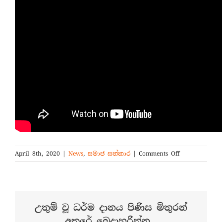
on
April 8th, 2020
|
News
,
සමාජ සත්කාර
|
Comments Off
රෝහල්
වෙත
ආරක්ෂිත
ඇඳුම්
සහ
උතුම් වූ ධර්ම දානය පිණිස මිතුරන්
වෛද්‍ය
අතරේ බෙදාහරින්න...