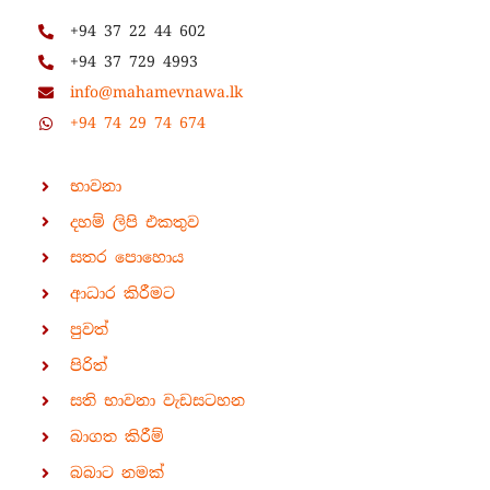
+94 37 22 44 602
+94 37 729 4993
info@mahamevnawa.lk
+94 74 29 74 674
භාවනා
දහම් ලිපි එකතුව
සතර පොහොය
ආධාර කිරීමට
පුවත්
පිරිත්
සති භාවනා වැඩසටහන
බාගත කිරීම්
බබාට නමක්