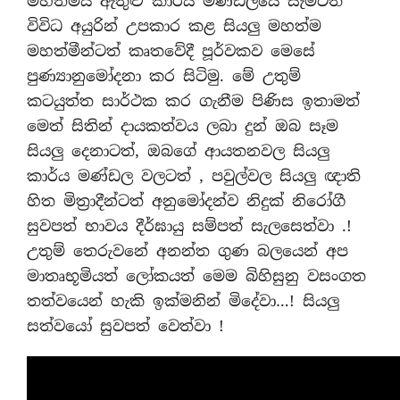
මහත්මිය ඇතුළු කාර්ය මණ්ඩලයේ සැමටත්
විවිධ අයුරින් උපකාර කළ සියලු මහත්ම
මහත්මීන්ටත් කෘතවේදී පූර්වකව මෙසේ
පුණ්‍යානුමෝදනා කර සිටිමු. මේ උතුම්
කටයුත්ත සාර්ථක කර ගැනීම පිණිස ඉතාමත්
මෙත් සිතින් දායකත්වය ලබා දුන් ඔබ සෑම
සියලු දෙනාටත්, ඔබගේ ආයතනවල සියලු
කාර්ය මණ්ඩල වලටත් , පවුල්වල සියලු ඥාති
හිත මිත්‍රාදීන්ටත් අනුමෝදන්ව නිදුක් නිරෝගී
සුවපත් භාවය දීර්ඝායු සම්පත් සැලසෙත්වා .!
උතුම් තෙරුවනේ අනන්ත ගුණ බලයෙන් අප
මාතෘභූමියත් ලෝකයත් මෙම බිහිසුනු වසංගත
තත්වයෙන් හැකි ඉක්මනින් මිදේවා…! සියලු
සත්වයෝ සුවපත් වෙත්වා !