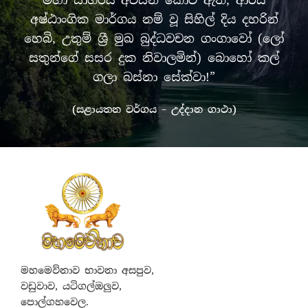
අෂ්ඨාංගික මාර්ගය නම් වූ සිහිල් දිය දහරින්
හෙබි, උතුම් ශ්‍රී මුඛ බුද්ධවචන ගංගාවෝ (ලෝ
සතුන්ගේ සසර දුක නිවාලමින්) බොහෝ කල්
ගලා බස්නා සේක්වා!”
(සළායතන වර්ගය – උද්දාන ගාථා)
මහමෙව්නාව භාවනා අසපුව,
වඩුවාව, යටිගල්ඔලුව,
පොල්ගහවෙල.