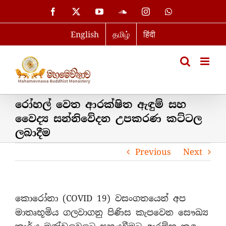
Skip
Facebook
X
YouTube
SoundCloud
Instagram
WhatsApp
to
English
தமிழ்
हिंदी
content
රෝහල් වෙත ආරක්ෂිත ඇඳුම් සහ
වෛද්‍ය සන්නිවේදන උපකරණ කට්ටල
ලබාදීම
Previous
Next
කොරෝනා (COVID 19) වසංගතයෙන් අප
මාතෘභූමිය ගලවාගනු පිණිස කැපවෙන සෞඛ්‍ය