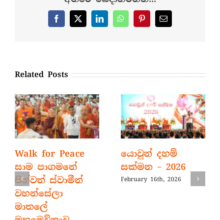
සන්නිවේදන
උපකරණ
කට්ටල
Facebook
X
LinkedIn
WhatsApp
Pinterest
Email
ලබාදීම
Related Posts
Walk for Peace
යොවුන් දහම්
සාම පාගමනේ
සක්මන – 2026
පින්වත් ස්වාමීන්
February 16th, 2026
වහන්සේලා
මාතලේ
මහමෙව්නාව