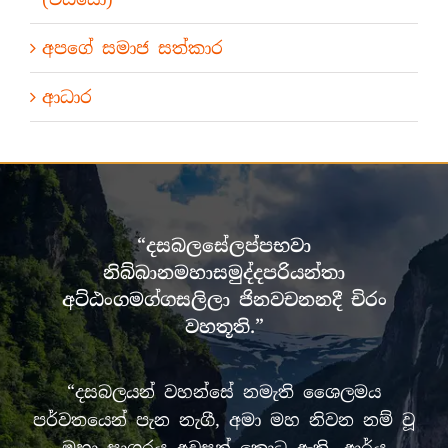
අපගේ සමාජ සත්කාර
ආධාර
“දසබලසේලප්පභවා
නිබ්බානමහාසමුද්දපරියන්තා
අට්ඨංගමග්ගසලිලා ජිනවචනනදී චිරං
වහතූති.”
“දසබලයන් වහන්සේ නමැති ශෛලමය
පර්වතයෙන් පැන නැගී, අමා මහ නිවන නම් වූ
මහා සාගරය අවසන් කොට ඇති, ආර්ය