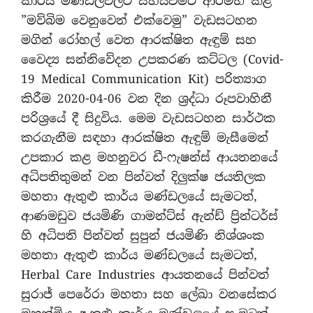
කාර්ය මණ්ඩලවලට සහයවීමට ආරම්භ කළ
”මව්බිම වෙනුවෙන් එක්වෙමු” වැඩසටහන
මගින් රෝහල් වෙත ආරක්ෂිත ඇඳුම් සහ
වෛද්‍ය සන්නිවේදන උපකරණ කට්ටල (Covid-
19 Medical Communication Kit) පරිත්‍යාග
කිරීම 2020-04-06 වන දින ශ්‍රද්ධා රූපවාහිනී
පරිශ්‍රයේ දී සිදුවිය. මෙම වැඩසටහන සාර්ථක
කරගැනීම සඳහා ආරක්ෂිත ඇඳුම් මැසීමෙන්
උපකාර කළ මහනුවර ඩී-ෆැෂන්ස් ආයතනයේ
අධිපතිතුමන් වන පින්වත් දිලුක්ෂ ජයතිලක
මහතා ඇතුළු කාර්ය මණ්ඩලයේ සැමටත්,
ආණමඩුව ජයමිණි ගාමන්ට්ස් ඇන්ඩ් ප්‍රින්ටර්ස්
හි අධිපති පින්වත් සුපුන් ජයමිණි නිශ්ශංක
මහතා ඇතුළු කාර්ය මණ්ඩලයේ සැමටත්,
Herbal Care Industries ආයතනයේ පින්වත්
සුරාජ් පෙරේරා මහතා සහ ලේඛා වනසේකර