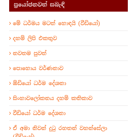
ප්‍රයෝජනවත් සබැඳි
මේ ධර්මය මටත් හොඳයි (වීඩියෝ)
දහම් ලිපි එකතුව
නවතම පුවත්
පොහොය වර්ණනාව
ඕඩියෝ ධර්ම දේශනා
සිංහාවලෝකනය දහම් කතිකාව
වීඩියෝ ධර්ම දේශනා
ඒ අමා නිවන් දුටු රහතන් වහන්සේලා
(වීඩියෝ)