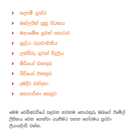
සදහම් ග්‍රන්ථ
ඔන්ලයින් සූත්‍ර පිටකය
මහාමේඝ පුවත් සඟරාව
ශ්‍රද්ධා රූපවාහිනිය
ලක්විරු ගුවන් විදුලිය
ඕඩියෝ එකතුව
වීඩියෝ එකතුව
දඹදිව වන්දනා
අනගාරිකා අසපුව
මෙම වෙබ්අඩවියේ පළවන නවතම තොරතුරු ඔබගේ ඊමේල්
ලිපිනය වෙත ගෙන්වා ගැනීමට පහත පෝරමය පුරවා
ලියාපදිංචි වන්න.