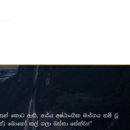
් කොට ඇති, ආර්ය අෂ්ඨාංගික මාර්ගය නම් වූ
ලමින්) බොහෝ කල් ගලා බස්නා සේක්වා!”