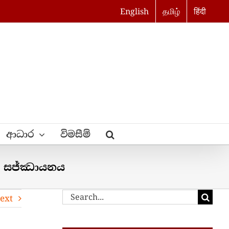
English
தமிழ்
हिंदी
ආධාර
විමසීම්
ත් සජ්ඣායනය
Search
ext
for: