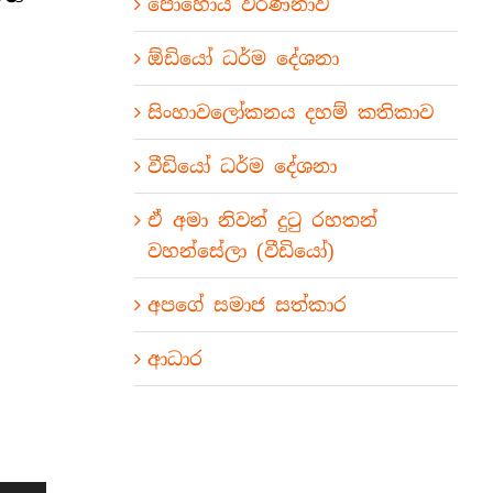
පොහොය වර්ණනාව
ඕඩියෝ ධර්ම දේශනා
සිංහාවලෝකනය දහම් කතිකාව
වීඩියෝ ධර්ම දේශනා
ඒ අමා නිවන් දුටු රහතන්
වහන්සේලා (වීඩියෝ)
අපගේ සමාජ සත්කාර
ආධාර