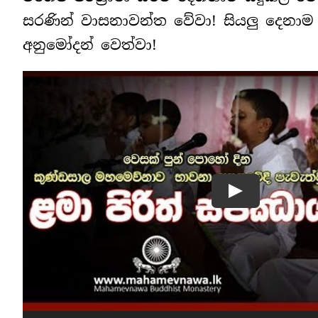
සරණින් වාසනාවන්ත වේවා! සියලු දෙනාම 
අනුමෝදන් වෙත්වා!