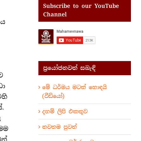
Subscribe to our YouTube
Channel
ණය
ප්‍රයෝජනවත් සබැඳි
ව
ඩා
මේ ධර්මය මටත් හොඳයි
(වීඩියෝ)
ෙහි
.
දහම් ලිපි එකතුව
ළ
නවතම පුවත්
මෙම
වන්