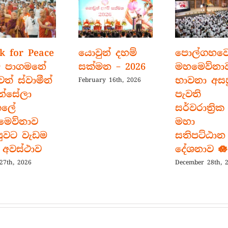
k for Peace
යොවුන් දහම්
පොල්ගහව
ම පාගමනේ
සක්මන – 2026
මහමෙව්නා
වත් ස්වාමීන්
භාවනා අස
February 16th, 2026
න්සේලා
පැවති
තලේ
සර්වරාත්‍රික
මෙව්නාව
මහා
ුවට වැඩම
සතිපට්ඨාන
අවස්ථාව
දේශනාව 🪷
 27th, 2026
December 28th, 