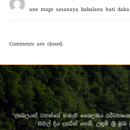
ane mage sasanaya babalana hati dak
Comments are closed.
“දසබලයන් වහන්සේ නමැති ශෛලමය පර්වතයෙන් 
සිහිල් දිය දහරින් හෙබි, උතුම් ශ්‍