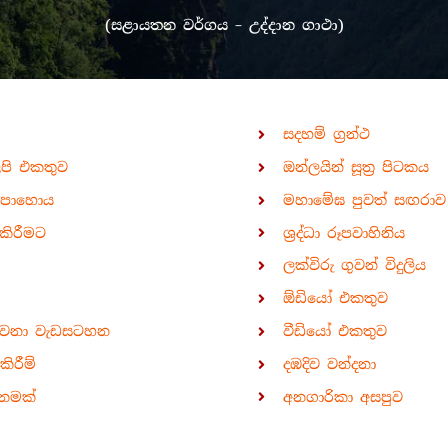
(සළායතන වර්ගය – උද්දාන ගාථා)
සදහම් ග්‍රන්ථ
ිපි එකතුව
ඔන්ලයින් සූත්‍ර පිටකය
පොහොය
මහාමේඝ පුවත් සඟරාව
කිරීමට
ශ්‍රද්ධා රූපවාහිනිය
ලක්විරු ගුවන් විදුලිය
ඕඩියෝ එකතුව
ාවනා වැඩසටහන
වීඩියෝ එකතුව
ිරීම්
දඹදිව වන්දනා
නමක්
අනගාරිකා අසපුව