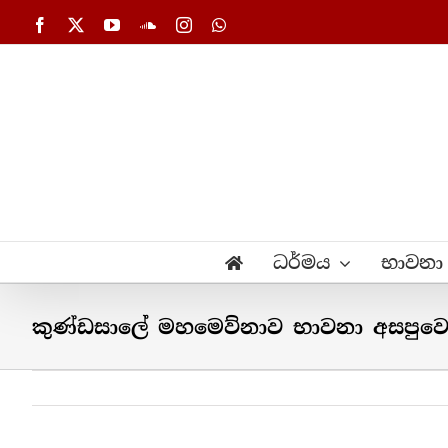
Skip
Facebook
X
YouTube
SoundCloud
Instagram
WhatsApp
to
content
ධර්මය
භාවනා
කුණ්ඩසාලේ මහමෙව්නාව භාවනා අසපුවෙහ