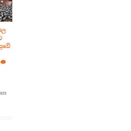
ෙල
මහමෙව්නාවේ
“ශ්‍රී
ව
වෙසක් අසිරිය –
අඤ්ඤාකොණ්ඩඤ්
පුවේ
ශ්‍රී බුද්ධ වර්ෂ
මහාසෑයේ”
2570
මංගල ශිලා
 🪷
ප්‍රතිෂ්ඨාපන
June 4th, 2026
පුණ්‍ය මංගල්‍යය
April 27th, 2026
2025