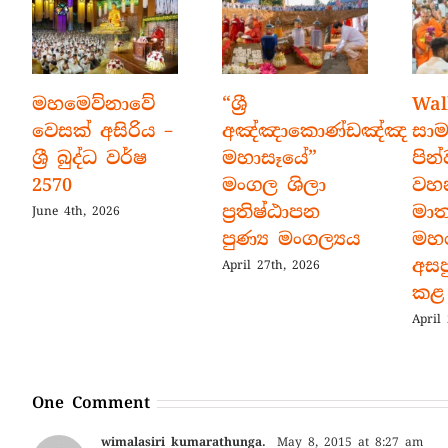
මහමෙව්නාවේ
“ශ්‍රී
Wal
වෙසක් අසිරිය –
අඤ්ඤාකොණ්ඩඤ්ඤ
සා
ශ්‍රී බුද්ධ වර්ෂ
මහාසෑයේ”
පින්
2570
මංගල ශිලා
වහ
ප්‍රතිෂ්ඨාපන
මා
June 4th, 2026
පුණ්‍ය මංගල්‍යය
මහ
අසප
April 27th, 2026
කළ 
April
One Comment
wimalasiri kumarathunga.
May 8, 2015 at 8:27 am