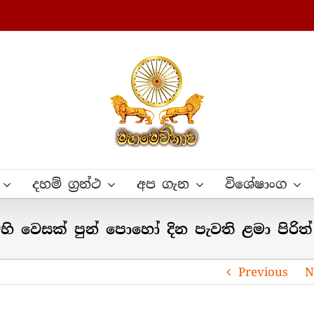
දහම් ග්‍රන්ථ
අප ගැන
විශේෂාංග
ි වෙසක් පුන් පොහෝ දින පැවති ළමා පිරි
Previous
N