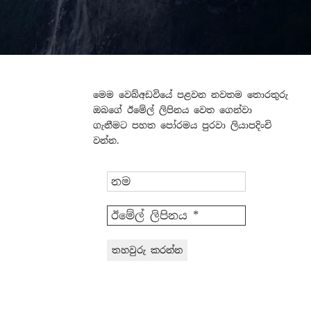
මෙම වෙබ්අඩවියේ පළවන නවතම තොරතුරු
ඔබගේ ඊමේල් ලිපිනය වෙත ගෙන්වා
ගැනීමට පහත පෝරමය පුරවා ලියාපදිංචි
වන්න.