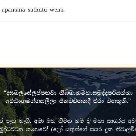
a apamana sathutu wemi.
“දසබලසේලප්පභවා නිබ්බානමහාසමුද්දපරියන්තා
අට්ඨංගමග්ගසලිලා ජිනවචනනදී චිරං වහතූති.”
පැන නැගී, අමා මහ නිවන නම් වූ මහා සාගරය අවසන
රී මුඛ බුද්ධවචන ගංගාවෝ (ලෝ සතුන්ගේ සසර දුක නිවා