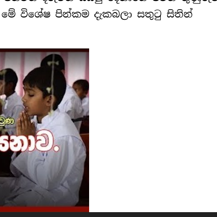
මේ විශේෂ පින්කම දැකබලා සතුටු සිතින්