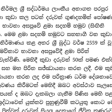
ර්මල ශ‍්‍රී සද්ධර්මය ලාංකීය අනාගත පරපුර
හා කුඩා කල පටන් දරුවන් ගුණදහමින් පෝෂ
 භාවනා අසපුවේ ළමා සදහම් හමුව (සිඟිති
ණි. මෙම ළමා සදහම් හමුවට සහභාගී වන කුඩා
්මාණය කළ අතර ශ‍්‍රී බුද්ධ වර්ෂ 2559 ක් වූ
්නාව භාවනා අසපුවේදී ළමා පිරිත්
ැත්විණි. මෙහිදී කුඩා දරුවන් 50ක් පමණ එක්
ම සහ මහ පිරිත සජ්ඣායනා කරන ලදී. එම කු
සජ්ඣායනා කරන ලද එම පරිත්‍රාණ ධර්ම දේශනාව
රවණය කිරීමටත් මෙහිදී ඔබට අවස්ථාව සැලසේ
හිපයක් ද ඔබට දැකබලා ගැනීම පිණිස මෙහි ප
‍රද්ධාවෙන් යුක්තව පුහුණුවීම් කටයුතු කොට 
 පින්වත් දරුවන් සියලු දෙනාගේ ජීවිත තුණුරු