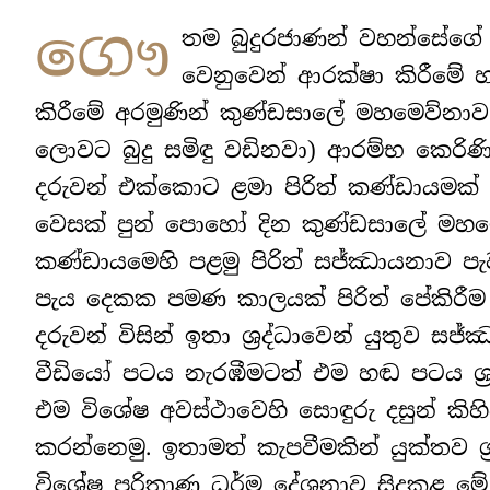
ගෞ
තම බුදුරජාණන් වහන්සේගේ නි
වෙනුවෙන් ආරක්ෂා කිරීමේ 
කිරීමේ අරමුණින් කුණ්ඩසාලේ මහමෙව්නාව
ලොවට බුදු සමිඳු වඩිනවා) ආරම්භ කෙරි
දරුවන් එක්කොට ළමා පිරිත් කණ්ඩායමක් නිර
වෙසක් පුන් පොහෝ දින කුණ්ඩසාලේ මහමෙව
කණ්ඩායමෙහි පළමු පිරිත් සජ්ඣායනාව පැව
පැය දෙකක පමණ කාලයක් පිරිත් පේකිරී
දරුවන් විසින් ඉතා ශ්‍රද්ධාවෙන් යුතුව 
වීඩියෝ පටය නැරඹීමටත් එම හඬ පටය ශ්‍
එම විශේෂ අවස්ථාවෙහි සොඳුරු දසුන් කි
කරන්නෙමු. ඉතාමත් කැපවීමකින් යුක්තව ශ්
විශේෂ පරිත්‍රාණ ධර්ම දේශනාව සිදුකළ මේ