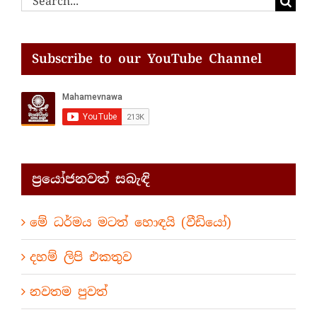
for:
Subscribe to our YouTube Channel
ප්‍රයෝජනවත් සබැඳි
මේ ධර්මය මටත් හොඳයි (වීඩියෝ)
දහම් ලිපි එකතුව
නවතම පුවත්