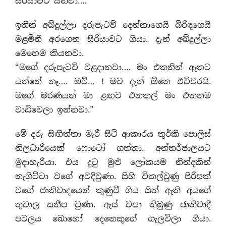
සිරියාවට යනවා….”
ඉතින් අබ්දුල්ලා දරුපැටව් දෙන්නාගෙයි බිරිඳගෙයි
මළමිනී අරගෙන සිරියාවට ගියා. දැන් අබ්දුල්ලා
මෙහෙම කියනවා.
“මගේ දරුපැටව් වළදානවා…. මං එතනින් ඈතට
යන්නේ නෑ…. ඔව්… ! මට දැන් ඕනෙ එච්චරයි.
මගේ මරණයත් මා ළඟට එනකල් මං එතනම
වාඩිවෙලා ඉන්නවා.”
මේ දරු සිඟිත්තා මැරී සිටි ආකාරය තුර්කි පොලිස්
නිලධාරියෙක් ෆොටෝ ගත්තා. අන්තර්ජාලයට
මුදාහැරියා. එය දුටු මුළු ලෝකයම නින්දකින්
නැගිට්ටා වගේ අවදිවුණා. සිහි විකල්වුණු පිරිසක්
වගේ ජාතිවාදයෙන් කුණුවී ගිය සිත් ඇති අයගේ
තුවාල සනීප වුණා. ඇස් වසා තිබුණු ජාතිවාදී
පටලය බොහෝ දෙනෙකුගේ ගැලවිලා ගියා.