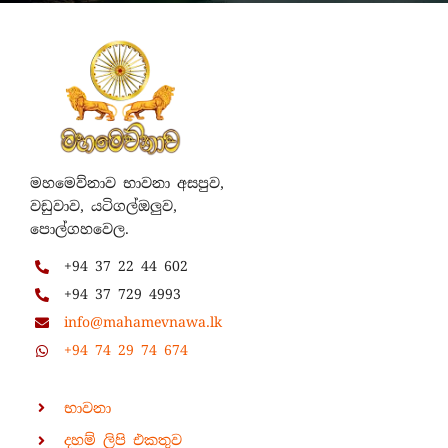
මහමෙව්නාව භාවනා අසපුව,
වඩුවාව, යටිගල්ඔලුව,
පොල්ගහවෙල.
+94 37 22 44 602
+94 37 729 4993
info@mahamevnawa.lk
+94 74 29 74 674
භාවනා
දහම් ලිපි එකතුව