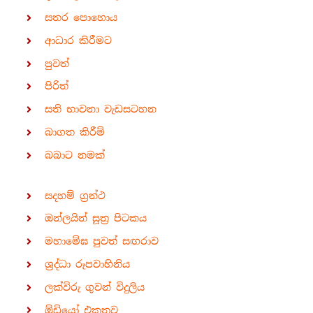
සතර පොහොය
ආධාර කිරීමට
පුවත්
පිරිත්
සති භාවනා වැඩසටහන
බාගත කිරීම්
බබාට නමක්
සදහම් ග්‍රන්ථ
ඔන්ලයින් සූත්‍ර පිටකය
මහාමේඝ පුවත් සඟරාව
ශ්‍රද්ධා රූපවාහිනිය
ලක්විරු ගුවන් විදුලිය
ඕඩියෝ එකතුව