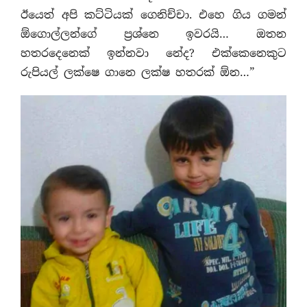
ඊයෙත් අපි කට්ටියක් ගෙනිච්චා. එහෙ ගිය ගමන්
ඕගොල්ලන්ගේ ප‍්‍රශ්නෙ ඉවරයි… ඔතන
හතරදෙනෙක් ඉන්නවා නේද? එක්කෙනෙකුට
රුපියල් ලක්ෂෙ ගානෙ ලක්ෂ හතරක් ඕන…”