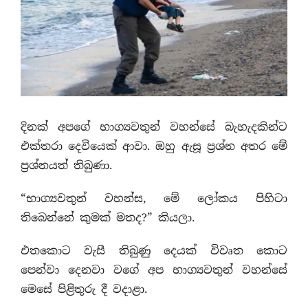
දිනක් අපගේ භාග්‍යවතුන් වහන්සේ බැහැදකින්ට
එක්තරා දෙවියෙක් ආවා. ඔහු ඇසූ ප‍්‍රශ්න අතර මේ
ප‍්‍රශ්නයත් තිබුණා.
“භාග්‍යවතුන් වහන්ස, මේ ලෝකය පිහිටා
තිබෙන්නේ කුමක් මතද?” කියලා.
එතකොට වැසී තිබුණු දෙයක් විවෘත කොට
පෙන්වා දෙනවා වගේ අප භාග්‍යවතුන් වහන්සේ
මෙසේ පිළිතුරු දී වදාළා.