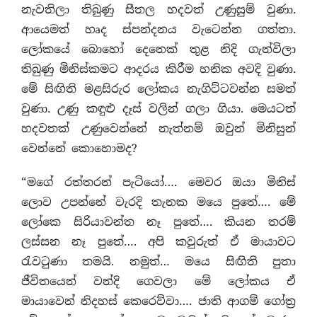
නැවතිලා තිබුණු සීතල හදවත් උණුසුම් වුණා.
ආයෙමත් හෘද ස්පන්දනය වැටෙන්න ගත්තා.
ලෝකයේ බොහෝ දෙනෙක් තුළ නිදි ගැන්විලා
තිබුණු මිනිස්කමට ආදරය කිරීම හනික අවදි වුණා.
මේ සිඟිති මළසිරුර ලෝකය නැගිට්ටවන්න සමත්
වුණා. උණු කඳුළු දෑස් වලින් ගලා ගියා. මෙයටත්
හදවතක් උණුවෙන්නේ නැත්නම් ඔවුන් මිනිසුන්
වෙන්නේ කොහොමද?
“මගේ රත්තරන් පැටියෝ…. මෙවර ඔයා මිනිස්
ලොව උපන්නේ වැරදි තැනක මයෙ පුතේ…. මේ
ලෝකෙ සිරියාවන්ත නෑ පුතේ…. කියන තරම්
ලස්සන නෑ පුතේ…. අපි කවුරුත් ඒ මායාවට
රැවටුණා තමයි. නමුත්… මයෙ සිඟිති පුතා
ජීවිතයෙන් වන්දි ගෙවලා මේ ලෝකය ඒ
මායාවෙන් නිදහස් කෙරෙව්වා…. ජාති ආගම් ගෝත‍්‍ර