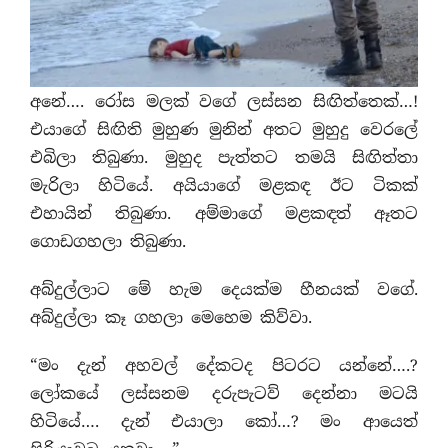
අනේ…. රෝස මලක් වගේ ලස්සන සිඟිත්තෙක්…!
එයාගේ සිඟිති මුහුණ මුනින් අතට මුහුදු වෙරලේ
එබිලා තිබුණා. මුහුද පැත්තට තමයි සිඟිත්තා
මැරිලා හිටියේ. අයියාගේ මළකඳ ඊට ටිකක්
එහායින් තිබුණා. අම්මාගේ මළකඳත් ඈතට
ගොඩගහලා තිබුණා.
අබ්දුල්ලාට මේ හැම දෙයක්ම හීනයක් වගේ.
අබ්දුල්ලා කෑ ගහලා මෙහෙම කිව්වා.
“මං දැන් අහවල් දේකටද පිටරට යන්නේ….?
ලෝකයේ ලස්සනම දරුපැටව් දෙන්නා මටයි
හිටියේ…. දැන් එයාලා කෝ…? මං ආයෙත්