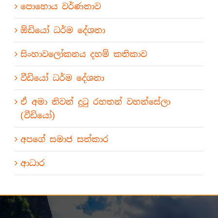
පොහොය වර්ණනාව
ඕඩියෝ ධර්ම දේශනා
සිංහාවලෝකනය දහම් කතිකාව
වීඩියෝ ධර්ම දේශනා
ඒ අමා නිවන් දුටු රහතන් වහන්සේලා
(වීඩියෝ)
අපගේ සමාජ සත්කාර
ආධාර