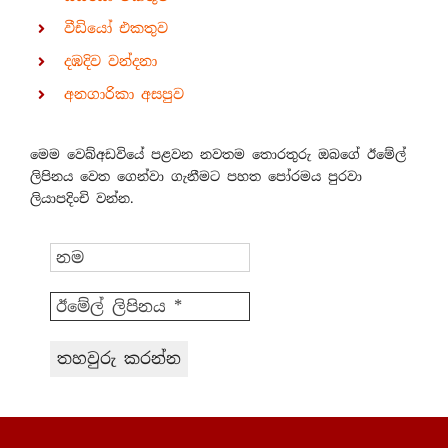
වීඩියෝ එකතුව
දඹදිව වන්දනා
අනගාරිකා අසපුව
මෙම වෙබ්අඩවියේ පළවන නවතම තොරතුරු ඔබගේ ඊමේල්
ලිපිනය වෙත ගෙන්වා ගැනීමට පහත පෝරමය පුරවා
ලියාපදිංචි වන්න.