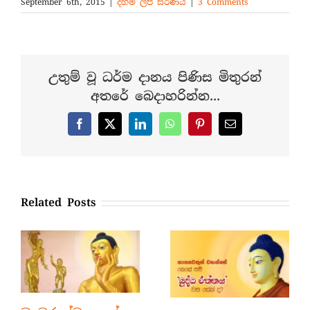
September 6th, 2015
|
දහම් ලිපි සරණිය
|
3 Comments
උතුම් වූ ධර්ම දානය පිණිස මිතුරන්
අතරේ බෙදාහරින්න...
Facebook
X
LinkedIn
WhatsApp
Pinterest
Email
Related Posts