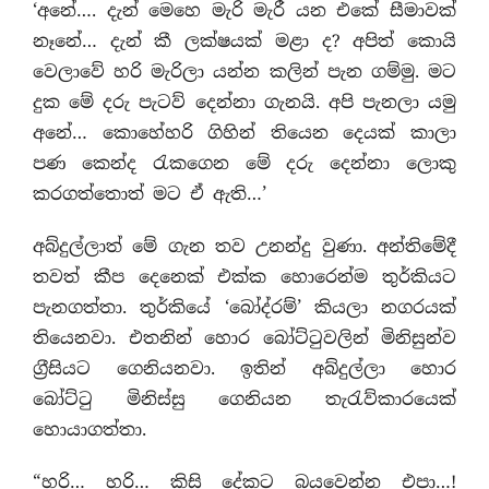
‘අනේ…. දැන් මෙහෙ මැරි මැරී යන එකේ සීමාවක්
නෑනේ… දැන් කී ලක්ෂයක් මළා ද? අපිත් කොයි
වෙලාවේ හරි මැරිලා යන්න කලින් පැන ගම්මු. මට
දුක මේ දරු පැටව් දෙන්නා ගැනයි. අපි පැනලා යමු
අනේ… කොහේහරි ගිහින් තියෙන දෙයක් කාලා
පණ කෙන්ද රැකගෙන මේ දරු දෙන්නා ලොකු
කරගත්තොත් මට ඒ ඇති…’
අබ්දුල්ලාත් මේ ගැන තව උනන්දු වුණා. අන්තිමේදී
තවත් කීප දෙනෙක් එක්ක හොරෙන්ම තුර්කියට
පැනගත්තා. තුර්කියේ ‘බෝද්රම්’ කියලා නගරයක්
තියෙනවා. එතනින් හොර බෝට්ටුවලින් මිනිසුන්ව
ග‍්‍රීසියට ගෙනියනවා. ඉතින් අබ්දුල්ලා හොර
බෝට්ටු මිනිස්සු ගෙනියන තැරැව්කාරයෙක්
හොයාගත්තා.
“හරි… හරි… කිසි දේකට බයවෙන්න එපා…!