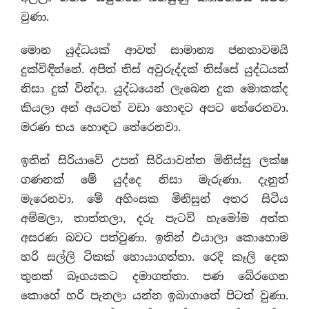
වුණා.
මොන යුද්ධයක් ආවත් සාමාන්‍ය ජනතාවමයි
දුක්විඳින්නේ. අපිත් තිස් අවුරුද්දක් තිස්සේ යුද්ධයක්
නිසා දුක් වින්දා. යුද්ධයෙන් ලැබෙන දුක මොකක්ද
කියලා අන් අයටත් වඩා හොඳට අපට තේරෙනවා.
මරණ භය හොඳට තේරෙනවා.
ඉතින් සිරියාවේ උපන් සිරියාවන්ත මිනිස්සු ලක්ෂ
ගණනක් මේ යුද්දෙ නිසා මැරුණා. දැනුත්
මැරෙනවා. මේ අහිංසක මිනිසුන් අතර සිටිය
අම්මලා, තාත්තලා, දරු පැටව් හැමෝම අන්ත
අසරණ බවට පත්වුණා. ඉතින් එයාලා කොහොම
හරි සල්ලි ටිකක් හොයාගත්තා. රෙදි කෑලි දෙක
තුනක් බෑගයකට දමාගත්තා. පණ බේරගෙන
කොහේ හරි පැනලා යන්න ඉබාගාතේ පිටත් වුණා.