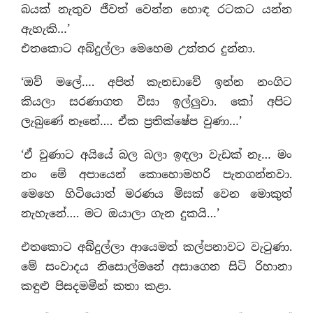
බයක් නැතුව ජීවත් වෙන්න හොඳ රටකට යන්න
ඇහැකි…’
එතකොට අබ්දුල්ලා මෙහෙම උත්තර දුන්නා.
‘ඔව් මලේ…. අපිත් කැනඩාවේ ඉන්න නංගිට
කියලා සරණාගත වීසා ඉල්ලුවා. කෝ අපිට
ලැබුණේ නෑනේ…. ඒක ප‍්‍රතික්ෂේප වුණා…’
‘ඒ වුණාට අයියේ බල බලා ඉඳලා වැඩක් නෑ… මං
නං මේ අපායෙන් කොහොමහරි පැනගන්නවා.
මෙහෙ හිටියොත් මරණය මිසක් වෙන මොකුත්
නැහැනේ…. මට ඔයාලා ගැන දුකයි…’
එතකොට අබ්දුල්ලා ආයෙමත් කල්පනාවට වැටුණා.
මේ සංවාදය නිසොල්මනේ අසාගෙන සිටි රිහානා
කඳුළු පිසදමමින් කතා කළා.