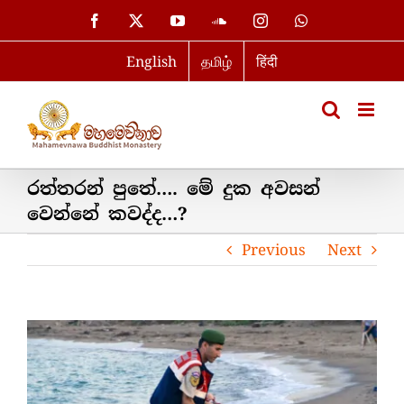
Skip
Facebook
X
YouTube
SoundCloud
Instagram
WhatsApp
to
English
தமிழ்
हिंदी
content
රත්තරන් පුතේ…. මේ දුක අවසන්
වෙන්නේ කවද්ද…?
Previous
Next