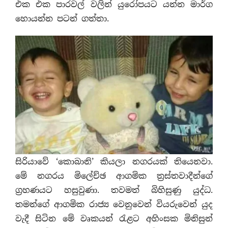
එක එක පාරවල් වලින් යුරෝපයට යන්න මාර්ග
හොයන්න පටන් ගත්තා.
සිරියාවේ ‘කොබානි’ කියලා නගරයක් තියෙනවා.
මේ නගරය මිලේච්ඡ ආගමික ත‍්‍රස්තවාදීන්ගේ
ග‍්‍රහණයට හසුවුණා. තවමත් බිහිසුණු යුද්ධ.
තමන්ගේ ආගමික රාජ්‍ය වෙනුවෙන් වියරුවෙන් යුද
වැදී සිටින මේ වෘකයන් රැළට අහිංසක මිනිසුන්