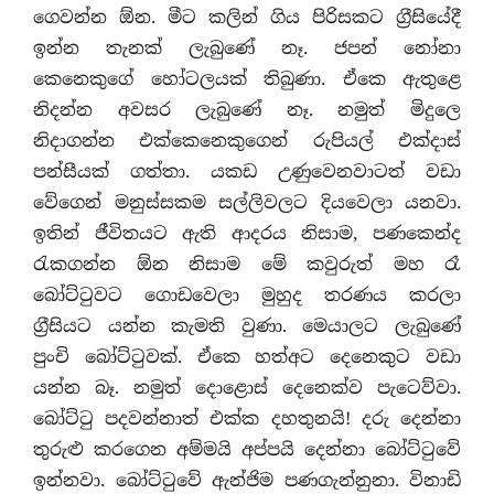
ගෙවන්න ඕන. මීට කලින් ගිය පිරිසකට ග‍්‍රීසියේදී
ඉන්න තැනක් ලැබුණේ නෑ. ජපන් නෝනා
කෙනෙකුගේ හෝටලයක් තිබුණා. ඒකෙ ඇතුළෙ
නිදන්න අවසර ලැබුණේ නෑ. නමුත් මිදුලෙ
නිදාගන්න එක්කෙනෙකුගෙන් රුපියල් එක්දාස්
පන්සීයක් ගත්තා. යකඩ උණුවෙනවාටත් වඩා
වේගෙන් මනුස්සකම සල්ලිවලට දියවෙලා යනවා.
ඉතින් ජීවිතයට ඇති ආදරය නිසාම, පණකෙන්ද
රැකගන්න ඕන නිසාම මේ කවුරුත් මහ රෑ
බෝට්ටුවට ගොඩවෙලා මුහුද තරණය කරලා
ග‍්‍රීසියට යන්න කැමති වුණා. මෙයාලට ලැබුණේ
පුංචි බෝට්ටුවක්. ඒකෙ හත්අට දෙනෙකුට වඩා
යන්න බෑ. නමුත් දොළොස් දෙනෙක්ව පැටෙව්වා.
බෝට්ටු පදවන්නාත් එක්ක දහතුනයි! දරු දෙන්නා
තුරුළු කරගෙන අම්මයි අප්පයි දෙන්නා බෝට්ටුවේ
ඉන්නවා. බෝට්ටුවේ ඇන්ජිම පණගැන්නුනා. විනාඩි