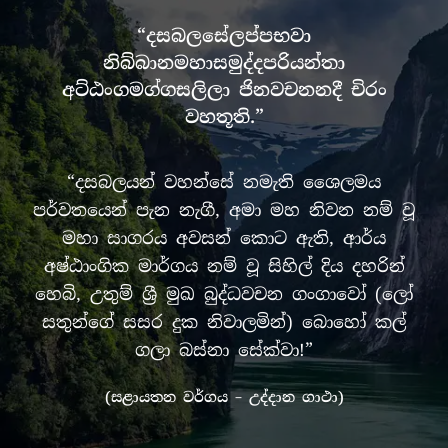
“දසබලසේලප්පභවා
නිබ්බානමහාසමුද්දපරියන්තා
අට්ඨංගමග්ගසලිලා ජිනවචනනදී චිරං
වහතූති.”
“දසබලයන් වහන්සේ නමැති ශෛලමය
පර්වතයෙන් පැන නැගී, අමා මහ නිවන නම් වූ
මහා සාගරය අවසන් කොට ඇති, ආර්ය
අෂ්ඨාංගික මාර්ගය නම් වූ සිහිල් දිය දහරින්
හෙබි, උතුම් ශ්‍රී මුඛ බුද්ධවචන ගංගාවෝ (ලෝ
සතුන්ගේ සසර දුක නිවාලමින්) බොහෝ කල්
ගලා බස්නා සේක්වා!”
(සළායතන වර්ගය – උද්දාන ගාථා)