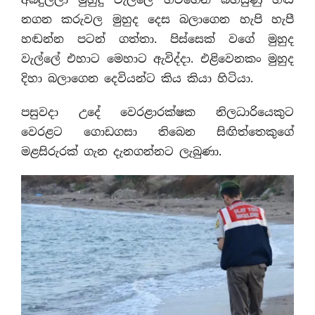
නගන කරුවල මුහුද දෙස බලාගෙන හැපි හැපී
හඬන්න පටන් ගත්තා. පිස්සෙක් වගේ මුහුද
වැල්ලේ එහාට මෙහාට ඇවිද්දා. එළිවෙනකං මුහුද
දිහා බලාගෙන දෙවියන්ට කිය කියා හිටියා.
පසුවදා උදේ වෙරළාරක්ෂක නිලධාරියෙකුට
වෙරළට ගොඩගසා තිබෙන සිඟිත්තෙකුගේ
මළසිරුරක් ගැන දැනගන්නට ලැබුණා.