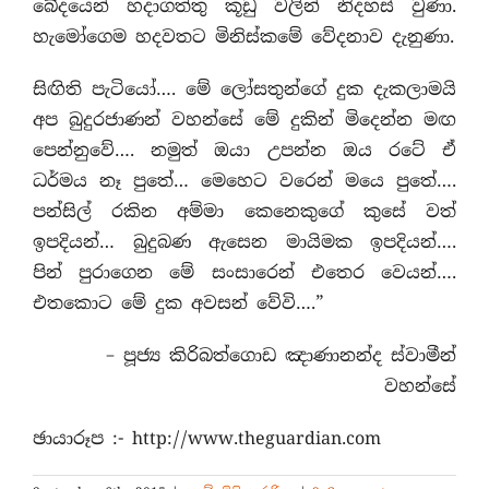
බේදයෙන් හදාගත්තු කූඩු වලින් නිදහස් වුණා.
හැමෝගෙම හදවතට මිනිස්කමේ වේදනාව දැනුණා.
සිඟිති පැටියෝ…. මේ ලෝසතුන්ගේ දුක දැකලාමයි
අප බුදුරජාණන් වහන්සේ මේ දුකින් මිදෙන්න මඟ
පෙන්නුවේ…. නමුත් ඔයා උපන්න ඔය රටේ ඒ
ධර්මය නෑ පුතේ… මෙහෙට වරෙන් මයෙ පුතේ….
පන්සිල් රකින අම්මා කෙනෙකුගේ කුසේ වත්
ඉපදියන්… බුදුබණ ඇසෙන මායිමක ඉපදියන්….
පින් පුරාගෙන මේ සංසාරෙන් එතෙර වෙයන්….
එතකොට මේ දුක අවසන් වේවි….”
– පූජ්‍ය කිරිබත්ගොඩ ඤාණානන්ද ස්වාමීන්
වහන්සේ
ඡායාරූප :- http://www.theguardian.com