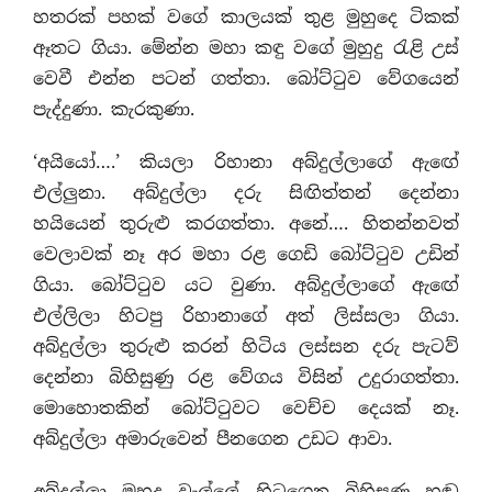
හතරක් පහක් වගේ කාලයක් තුළ මුහුදෙ ටිකක්
ඈතට ගියා. මේන්න මහා කඳු වගේ මුහුදු රැළි උස්
වෙවී එන්න පටන් ගත්තා. බෝට්ටුව වේගයෙන්
පැද්දුණා. කැරකුණා.
‘අයියෝ….’ කියලා රිහානා අබ්දුල්ලාගේ ඇඟේ
එල්ලුනා. අබ්දුල්ලා දරු සිඟිත්තන් දෙන්නා
හයියෙන් තුරුළු කරගත්තා. අනේ…. හිතන්නවත්
වෙලාවක් නෑ අර මහා රළ ගෙඩි බෝට්ටුව උඩින්
ගියා. බෝට්ටුව යට වුණා. අබ්දුල්ලාගේ ඇඟේ
එල්ලිලා හිටපු රිහානාගේ අත් ලිස්සලා ගියා.
අබ්දුල්ලා තුරුළු කරන් හිටිය ලස්සන දරු පැටව්
දෙන්නා බිහිසුණු රළ වේගය විසින් උදුරාගත්තා.
මොහොතකින් බෝට්ටුවට වෙච්ච දෙයක් නෑ.
අබ්දුල්ලා අමාරුවෙන් පීනගෙන උඩට ආවා.
අබ්දුල්ලා මුහුදු වැල්ලේ හිටගෙන බිහිසුණු හඬ