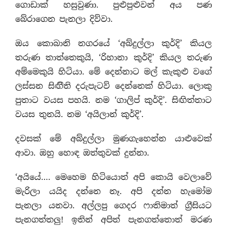
ගොඩාක් හසුවුණා. පුළුපුළුවන් අය පණ
බේරාගෙන පැනලා දිව්වා.
ඔය කොබානි නගරයේ ‘අබ්දුල්ලා කුර්දි’ කියල
තරුණ තාත්තෙකුයි, ‘රිහානා කුර්දි’ කියල තරුණ
අම්මෙකුයි හිටියා. මේ දෙන්නාට මල් කැකුළු වගේ
ලස්සන සිඟිිති දරුපැටව් දෙන්නෙක් හිටියා. ලොකු
පුතාට වයස පහයි. නම ‘ගාලිප් කුර්දි’. සිඟිත්තාට
වයස තුනයි. නම ‘අයිලාන් කුර්දි’.
දවසක් මේ අබ්දුල්ලා මුණගැහෙන්න යාළුවෙක්
ආවා. ඔහු හොඳ ඔත්තුවක් දුන්නා.
‘අයියේ…. මෙහෙම හිටියොත් අපි කොයි වෙලාවේ
මැරිලා යයිද දන්නෙ නෑ. අපි දන්න හැමෝම
පැනලා යනවා. අල්ලපු ගෙදර ෆාතිමාත් ග‍්‍රීසියට
පැනගත්තලු! ඉතින් අපිත් පැනගත්තොත් මරණ