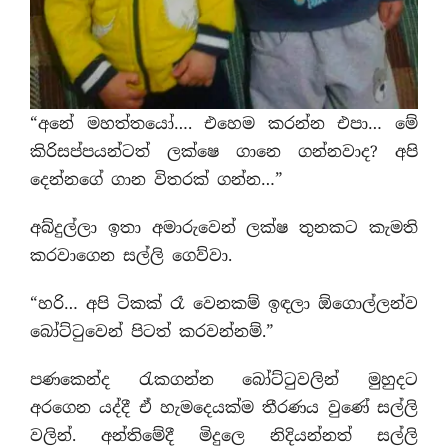
“අනේ මහත්තයෝ…. එහෙම කරන්න එපා… මේ
කිරිසප්පයන්ටත් ලක්ෂෙ ගානෙ ගන්නවාද? අපි
දෙන්නගේ ගාන විතරක් ගන්න…”
අබ්දුල්ලා ඉතා අමාරුවෙන් ලක්ෂ තුනකට කැමති
කරවාගෙන සල්ලි ගෙව්වා.
“හරි… අපි ටිකක් රෑ වෙනකම් ඉඳලා ඕගොල්ලන්ව
බෝට්ටුවෙන් පිටත් කරවන්නම්.”
පණකෙන්ද රැකගන්න බෝට්ටුවලින් මුහුදට
අරගෙන යද්දී ඒ හැමදෙයක්ම තීරණය වුණේ සල්ලි
වලින්. අන්තිමේදී මිදුලෙ නිදියන්නත් සල්ලි