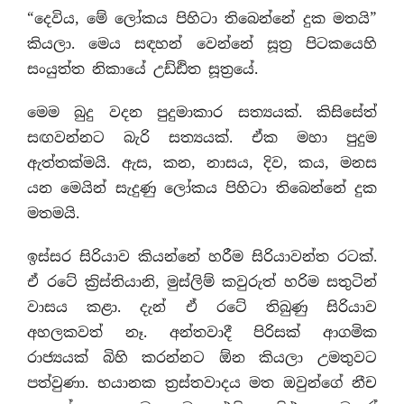
“දෙවිය, මේ ලෝකය පිහිටා තිබෙන්නේ දුක මතයි”
කියලා. මෙය සඳහන් වෙන්නේ සූත‍්‍ර පිටකයෙහි
සංයුත්ත නිකායේ උඩ්ඪිත සූත‍්‍රයේ.
මෙම බුදු වදන පුදුමාකාර සත්‍යයක්. කිසිසේත්
සඟවන්නට බැරි සත්‍යයක්. ඒක මහා පුදුම
ඇත්තක්මයි. ඇස, කන, නාසය, දිව, කය, මනස
යන මෙයින් සැදුණු ලෝකය පිහිටා තිබෙන්නේ දුක
මතමයි.
ඉස්සර සිරියාව කියන්නේ හරීම සිරියාවන්ත රටක්.
ඒ රටේ ක‍්‍රිස්තියානි, මුස්ලිම් කවුරුත් හරිම සතුටින්
වාසය කළා. දැන් ඒ රටේ තිබුණු සිරියාව
අහලකවත් නෑ. අන්තවාදී පිරිසක් ආගමික
රාජ්‍යයක් බිහි කරන්නට ඕන කියලා උමතුවට
පත්වුණා. භයානක ත‍්‍රස්තවාදය මත ඔවුන්ගේ නීච